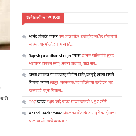
अलीकडील टिप्पण्या
आनंद जोगदंड
च्यावर
पुणे शहरातील ‘रुबी हॉल’मधील डॉक्टरची
आत्महत्या; मोबईलचा पासवर्ड…
Rajesh janardhan shrigiri
च्यावर
लष्कर पोलिसांनी जुगार
अड्डयावर टाकला छापा; अकरा ताब्यात, पाहा नावे…
विजय शामराव ढमाळ वरिष्ठ पोलीस निरीक्षक गुन्हे शाखा पिंपरी
चिंचवड
च्यावर
लातूर! सुटकेसमधील महिलेच्या मृतदेहाचं गूढ
ी
उलगडलं, खुनी निघाला…
यारी
007
च्यावर
अक्षय शिंदे याच्या एन्काऊंटरची A टू Z स्टोरी…
Anand Sardar
च्यावर
प्रियकरासमोर विधवा महिलेवर दोघांचा
चालत्या जीपमध्ये बलात्कार…