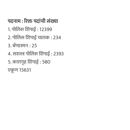
ुणे शहरात माणुसकीला
ारी घटना…
पदनाम : रिक्त पदांची संख्या
1. पोलिस शिपाई : 12399
2. पोलिस शिपाई चालक : 234
धडाकेबाज
3. बॅण्डस्मन : 25
मध्ये पार्टी रंगली
4. सशस्त्र पोलिस शिपाई : 2393
िसांची अचानक धाड
5. कारागृह शिपाई : 580
एकूण 15631
इकडे लक्ष द्या
अल्पवयीन मुलीचे
न् निर्जनस्थळी…