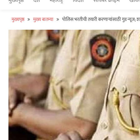
मुख्यपृष्ठ
देश
महाराष्ट्र
विदेश
सायबर क्राईम
खाकी
मुख्यपृष्ठ
मुख्य बातम्या
पोलिस भरतीची तयारी करणाऱ्यांसाठी गुड न्यूज; शा