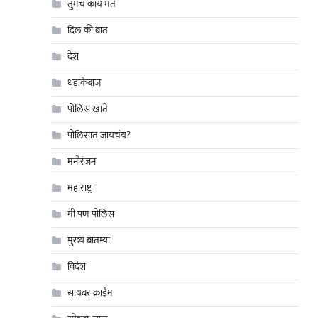
तुमचं काय मत
दिल की बात
देश
धडाकेबाज
पोलिस खाते
पोलिसात जायचंय?
मनोरंजन
महाराष्ट्र
मी पण पोलिस
मुख्य बातम्या
विदेश
सायबर क्राईम