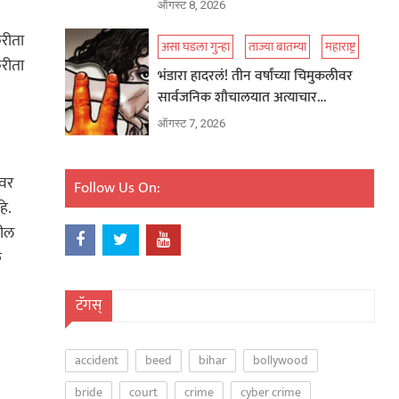
ऑगस्ट 8, 2026
करीता
असा घडला गुन्हा
ताज्या बातम्या
महाराष्ट्र
करीता
भंडारा हादरलं! तीन वर्षांच्या चिमुकलीवर
सार्वजनिक शौचालयात अत्याचार…
ऑगस्ट 7, 2026
ंवर
Follow Us On:
े.
तील
ु
टॅगस्
accident
beed
bihar
bollywood
bride
court
crime
cyber crime