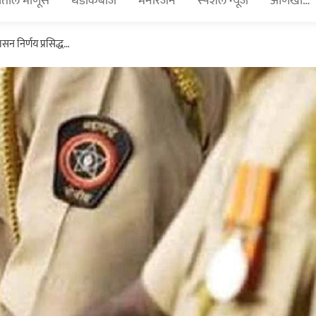
तील माणूस
धडाकेबाज
मनोरंजन
स्पेशल न्यूज
आणखी…
सन निर्णय प्रसिद्ध…