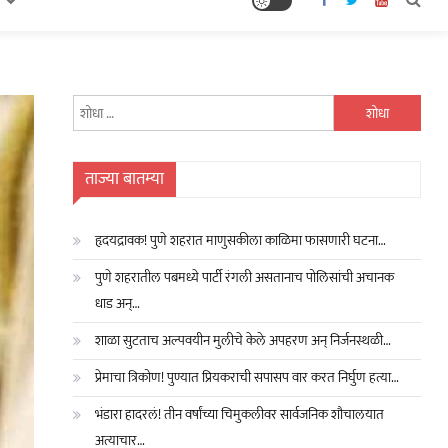
यांचा
शोध
घ्या
:
ताज्या बातम्या
हृदयद्रावक! पुणे शहरात माणुसकीला काळिमा फासणारी घटना…
पुणे शहरातील पबमध्ये पार्टी रंगली असतानाच पोलिसांची अचानक
धाड अन्…
शाळा सुटताच अल्पवयीन मुलीचे केले अपहरण अन् निर्जनस्थळी…
प्रेमाचा त्रिकोण! पुण्यात प्रियकराची सपासप वार करत निर्घुण हत्या…
भंडारा हादरलं! तीन वर्षांच्या चिमुकलीवर सार्वजनिक शौचालयात
अत्याचार…