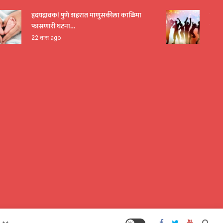
हृदयद्रावक! पुणे शहरात माणुसकीला काळिमा
पुणे शहरा
फासणारी घटना…
पोलिसांच
22 तास ago
23 तास a