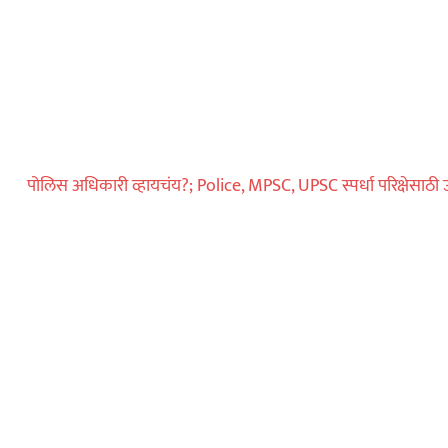
पोलिस अधिकारी व्हायचंय?; Police, MPSC, UPSC स्पर्धा परिक्षेसाठी उ
कायद्याचा बडगा
पोलिस खाते
स्पेशल न्यूज
ोलिस स्टेशनची पायरी
ुस्तकाला मोठी
ोण?
ताज्या बातम्या