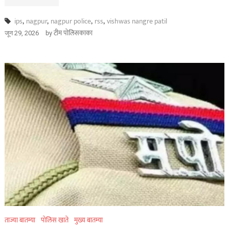
ips
,
nagpur
,
nagpur police
,
rss
,
vishwas nangre patil
by
टीम पोलिसकाका
जून 29, 2026
ताज्या बातम्या
पोलिस खाते
मुख्य बातम्या