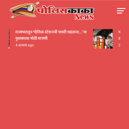
Skip
to
content
पोलीसकाका | POLICEKAKA
राज्यभरातून ‘पोलिस स्टेशनची पायरी चढताना…’ या
भंडारा हादरल
पुस्तकाला मोठी मागणी
सार्वजनिक 
4 आठवडे ago
23 तास ago