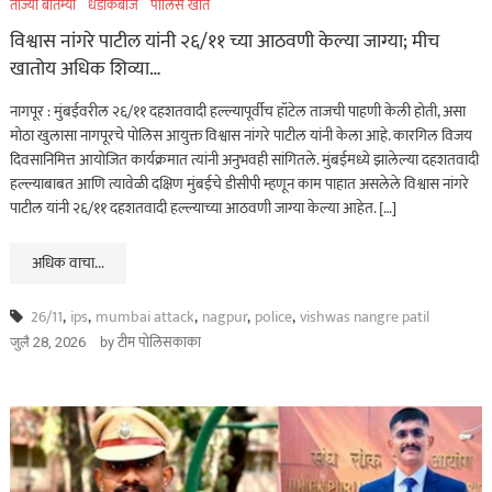
ताज्या बातम्या
धडाकेबाज
पोलिस खाते
विश्वास नांगरे पाटील यांनी २६/११ च्या आठवणी केल्या जाग्या; मीच
असा घडला गुन्हा
खातोय अधिक शिव्या…
ताज्या बातम्या
महाराष्ट्र
नागपूर : मुंबईवरील २६/११ दहशतवादी हल्ल्यापूर्वीच हॉटेल ताजची पाहणी केली होती, असा
भंडारा हादरलं! तीन वर्षांच्या
मोठा खुलासा नागपूरचे पोलिस आयुक्त विश्वास नांगरे पाटील यांनी केला आहे. कारगिल विजय
चिमुकलीवर सार्वजनिक
दिवसानिमित्त आयोजित कार्यक्रमात त्यांनी अनुभवही सांगितले. मुंबईमध्ये झालेल्या दहशतवादी
शौचालयात अत्याचार…
हल्ल्याबाबत आणि त्यावेळी दक्षिण मुंबईचे डीसीपी म्हणून काम पाहात असलेले विश्वास नांगरे
पाटील यांनी २६/११ दहशतवादी हल्ल्याच्या आठवणी जाग्या केल्या आहेत. […]
ऑगस्ट 7, 2026
अधिक वाचा...
ताज्या बातम्या
धडाकेबाज
26/11
,
ips
,
mumbai attack
,
nagpur
,
police
,
vishwas nangre patil
पुणे! येरवडा जेलबाहेर
by
टीम पोलिसकाका
जुलै 28, 2026
फटाकेबाजी अन् पोलिसांनी
दाखवला खाकीचा हिसका…
ऑगस्ट 6, 2026