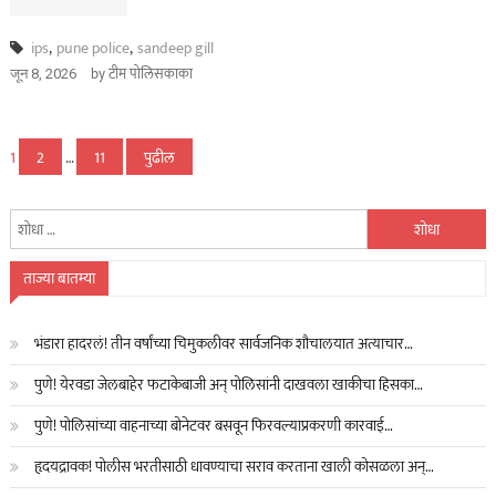
ips
,
pune police
,
sandeep gill
by
टीम पोलिसकाका
जून 8, 2026
पोस्ट्स
1
2
…
11
पुढील
पृष्ठांकन
यांचा
शोध
घ्या
ताज्या बातम्या
:
भंडारा हादरलं! तीन वर्षांच्या चिमुकलीवर सार्वजनिक शौचालयात अत्याचार…
पुणे! येरवडा जेलबाहेर फटाकेबाजी अन् पोलिसांनी दाखवला खाकीचा हिसका…
पुणे! पोलिसांच्या वाहनाच्या बोनेटवर बसवून फिरवल्याप्रकरणी कारवाई…
हृदयद्रावक! पोलीस भरतीसाठी धावण्याचा सराव करताना खाली कोसळला अन्…