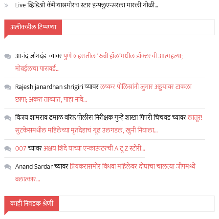
Live व्हिडिओ कॅमेऱ्यासमोरच स्टार इन्फ्लुएन्सरला मारली गोळी…
अलीकडील टिप्पण्या
आनंद जोगदंड
च्यावर
पुणे शहरातील ‘रुबी हॉल’मधील डॉक्टरची आत्महत्या;
मोबईलचा पासवर्ड…
Rajesh janardhan shrigiri
च्यावर
लष्कर पोलिसांनी जुगार अड्डयावर टाकला
छापा; अकरा ताब्यात, पाहा नावे…
विजय शामराव ढमाळ वरिष्ठ पोलीस निरीक्षक गुन्हे शाखा पिंपरी चिंचवड
च्यावर
लातूर!
सुटकेसमधील महिलेच्या मृतदेहाचं गूढ उलगडलं, खुनी निघाला…
007
च्यावर
अक्षय शिंदे याच्या एन्काऊंटरची A टू Z स्टोरी…
Anand Sardar
च्यावर
प्रियकरासमोर विधवा महिलेवर दोघांचा चालत्या जीपमध्ये
बलात्कार…
काही निवडक श्रेणी