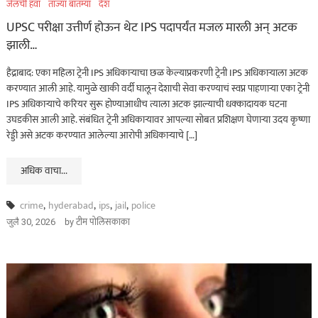
जेलची हवा
ताज्या बातम्या
देश
UPSC परीक्षा उत्तीर्ण होऊन थेट IPS पदापर्यंत मजल मारली अन् अटक
झाली…
हैद्राबाद: एका महिला ट्रेनी IPS अधिकाऱ्याचा छळ केल्याप्रकरणी ट्रेनी IPS अधिकाऱ्याला अटक
करण्यात आली आहे. यामुळे खाकी वर्दी घालून देशाची सेवा करण्याचं स्वप्न पाहणाऱ्या एका ट्रेनी
IPS अधिकाऱ्याचे करियर सुरू होण्याआधीच त्याला अटक झाल्याची धक्कादायक घटना
उघडकीस आली आहे. संबंधित ट्रेनी अधिकाऱ्यावर आपल्या सोबत प्रशिक्षण घेणाऱ्या उदय कृष्णा
रेड्डी असे अटक करण्यात आलेल्या आरोपी अधिकाऱ्याचे […]
अधिक वाचा...
crime
,
hyderabad
,
ips
,
jail
,
police
by
टीम पोलिसकाका
जुलै 30, 2026