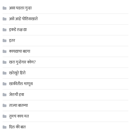
असा घडला गुन्हा
असे आहे पोलिसखाते
इकडे लक्ष द्या
इतर
कायद्याचा बडगा
खरा गुन्हेगार कोण?
खरेखुरे हिरो
खाकीतील माणूस
जेलची हवा
ताज्या बातम्या
तुमचं काय मत
दिल की बात