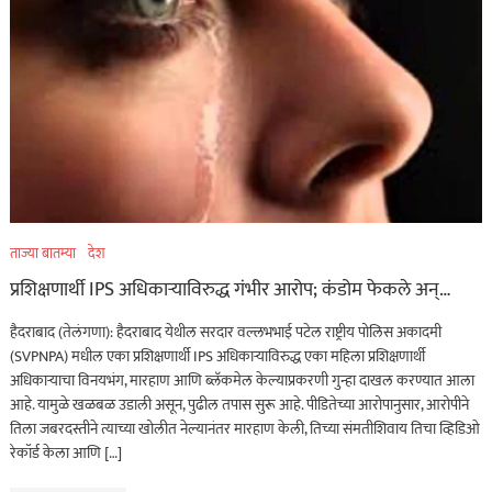
ताज्या बातम्या
देश
प्रशिक्षणार्थी IPS अधिकाऱ्याविरुद्ध गंभीर आरोप; कंडोम फेकले अन्…
हैदराबाद (तेलंगणा): हैदराबाद येथील सरदार वल्लभभाई पटेल राष्ट्रीय पोलिस अकादमी
(SVPNPA) मधील एका प्रशिक्षणार्थी IPS अधिकाऱ्याविरुद्ध एका महिला प्रशिक्षणार्थी
अधिकाऱ्याचा विनयभंग, मारहाण आणि ब्लॅकमेल केल्याप्रकरणी गुन्हा दाखल करण्यात आला
आहे. यामुळे खळबळ उडाली असून, पुढील तपास सुरू आहे. पीडितेच्या आरोपानुसार, आरोपीने
तिला जबरदस्तीने त्याच्या खोलीत नेल्यानंतर मारहाण केली, तिच्या संमतीशिवाय तिचा व्हिडिओ
रेकॉर्ड केला आणि […]