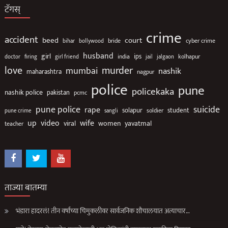
टॅगस्
crime
accident
beed
court
bollywood
bride
cyber crime
bihar
husband
girl
ips
india
jail
jalgaon
kolhapur
doctor
firing
girl friend
love
murder
mumbai
nashik
maharashtra
nagpur
police
pune
policekaka
nashik police
pakistan
pcmc
suicide
pune police
rape
solapur
soldier
student
pune crime
sangli
up
video
wife
viral
women
yavatmal
teacher
ताज्या बातम्या
भंडारा हादरलं! तीन वर्षांच्या चिमुकलीवर सार्वजनिक शौचालयात अत्याचार…