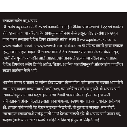
संपादकः संतोष प्रभू धायबर
श्री. संतोष प्रभू धायबर गेली 25 वर्षे पत्रकारितेत आहेत. दैनिक 'सकाळ'मध्ये ते २२ वर्षे कार्यरत
होते. 'ई-सकाळ'च्या पहिल्या दिवसापासून त्यांनी काम केले असून, वरिष्ठ उपसंपादक म्हणून
काम करत असताना विविध विषय हाताळले आहेत. सध्या ते www.policekaka.com,
www.mahabharat.news, www.shirurtaluka.com या संकेतस्थळाचे मुख्य संपादक
म्हणून काम पाहात आहेत. श्री. धायबर यांनी विविध विषयांवर सातत्याने लिखान केले असून,
त्यांची तीन पुस्तके प्रकाशीत झाली आहेत. त्यांचे अनेक लेख, बातम्या प्रसिद्ध झाल्या आहेत.
विविध विषयांवर ब्लॉग लिहीले आहेत. शिवाय, स्थानिक पातळीपासून ते आंतरराष्ट्रीय पातळीवर
जाऊन वार्तांकन केले आहे.
भारतीय लष्कर व जवान हा त्यांच्या जिव्हाळ्याचा विषय होता. पाकिस्तानच्या ताब्यात अडकलेले
जवान चंदू चव्हाण यांच्या नावाची चर्चा २०१६ च्या अखेरीस सर्वाधिक झाली. श्री. धायबर यांनी
‘सकाळ’मधून सातत्याने चंदू चव्हाण यांचा विषयी बातम्या केल्या होत्या. चव्हाण यांनी
पाकिस्तानच्या अंधारकोठडीत असह्य वेदना भोगल्या. चव्हाण भारतात परतल्यानंतर सर्वप्रथम
श्री. धायबर यांनी त्यांची भेट घेऊन मुलाखत मिळविली. ती मुलाखत ‘सकाळ’, साम टीव्ही,
‘साप्ताहिक सकाळ’मध्ये प्रसिद्ध झाली आणि देशभर गाजली. पुढे श्री. धायबर यांनी जवान चंदू
चव्हाण (पाकिस्तानमधील छळाचे 3 महिने 21 दिवस) हे पुस्तक लिहिले आहे.