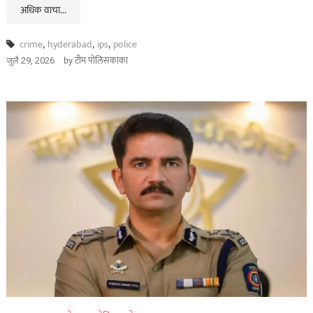
अधिक वाचा...
crime
,
hyderabad
,
ips
,
police
by
टीम पोलिसकाका
जुलै 29, 2026
असा घडला गुन्हा
कायद्याचा बडगा
ताज्या बातम्या
पोलिस खाते
मुख्य बातम्या
स्पेशल न्यूज
राज्यभरातून ‘पोलिस
स्टेशनची पायरी चढताना…’
या पुस्तकाला मोठी मागणी
जुलै 11, 2026