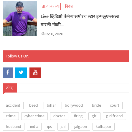
ताज्या बातम्या
विदेश
Live व्हिडिओ कॅमेऱ्यासमोरच स्टार इन्फ्लुएन्सरला
मारली गोळी…
ऑगस्ट 6, 2026
Follow Us On:
टॅगस्
accident
beed
bihar
bollywood
bride
court
crime
cyber crime
doctor
firing
girl
girl friend
husband
india
ips
jail
jalgaon
kolhapur