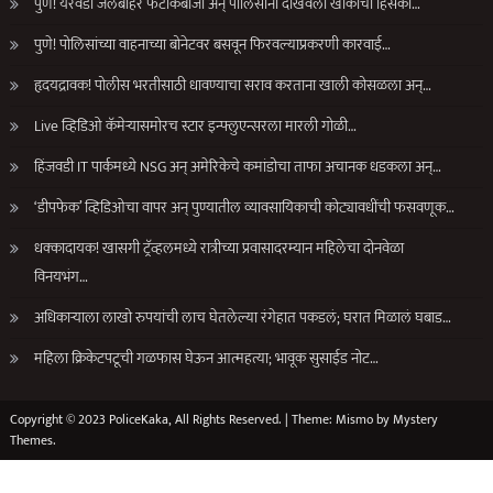
पुणे! येरवडा जेलबाहेर फटाकेबाजी अन् पोलिसांनी दाखवला खाकीचा हिसका…
पुणे! पोलिसांच्या वाहनाच्या बोनेटवर बसवून फिरवल्याप्रकरणी कारवाई…
हृदयद्रावक! पोलीस भरतीसाठी धावण्याचा सराव करताना खाली कोसळला अन्…
Live व्हिडिओ कॅमेऱ्यासमोरच स्टार इन्फ्लुएन्सरला मारली गोळी…
हिंजवडी IT पार्कमध्ये NSG अन् अमेरिकेचे कमांडोचा ताफा अचानक धडकला अन्…
‘डीपफेक’ व्हिडिओचा वापर अन् पुण्यातील व्यावसायिकाची कोट्यावधींची फसवणूक…
धक्कादायक! खासगी ट्रॅव्हलमध्ये रात्रीच्या प्रवासादरम्यान महिलेचा दोनवेळा
विनयभंग…
अधिकाऱ्याला लाखो रुपयांची लाच घेतलेल्या रंगेहात पकडलं; घरात मिळालं घबाड…
महिला क्रिकेटपटूची गळफास घेऊन आत्महत्या; भावूक सुसाईड नोट…
Copyright © 2023 PoliceKaka, All Rights Reserved.
|
Theme: Mismo by
Mystery
Themes
.