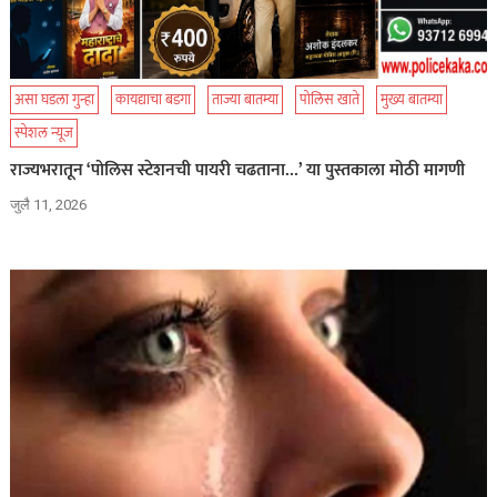
असा घडला गुन्हा
कायद्याचा बडगा
ताज्या बातम्या
पोलिस खाते
मुख्य बातम्या
स्पेशल न्यूज
राज्यभरातून ‘पोलिस स्टेशनची पायरी चढताना…’ या पुस्तकाला मोठी मागणी
जुलै 11, 2026