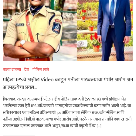
कायद्याचा बडगा
ताज्या बातम्या
पुणे! पोलिसांच्या वाहनाच्या
बोनेटवर बसवून
फिरवल्याप्रकरणी कारवाई…
ऑगस्ट 6, 2026
ताज्या बातम्या
महाराष्ट्र
ताज्या बातम्या
देश
पोलिस खाते
हृदयद्रावक! पोलीस
महिला IPSचे अश्लील Video काढून पतीला पाठवल्याचा गंभीर आरोप अन्
भरतीसाठी धावण्याचा सराव
आत्महत्येचा प्रयत्न…
करताना खाली कोसळला
हैदराबाद: सरदार वल्लभभाई पटेल राष्ट्रीय पोलिस अकादमी (SVPNPA) मध्ये प्रशिक्षण घेत
अन्…
असलेल्या एका ट्रेनी IPS अधिकाऱ्याने आत्महत्येचा प्रयत्न केल्याची घटना समोर आली आहे. या
अधिकाऱ्यावर एका महिला प्रशिक्षणार्थी ips अधिकाऱ्याचा लैंगिक छळ, ब्लॅकमेलिंग आणि
ऑगस्ट 6, 2026
पतीला अश्लील व्हिडीओ पाठवल्याचा गंभीर आरोप आहे. घटनेनंतर त्यांना तातडीने एका खासगी
रुग्णालयात दाखल करण्यात आले असून, सध्या त्यांची प्रकृती स्थिर […]
ताज्या बातम्या
विदेश