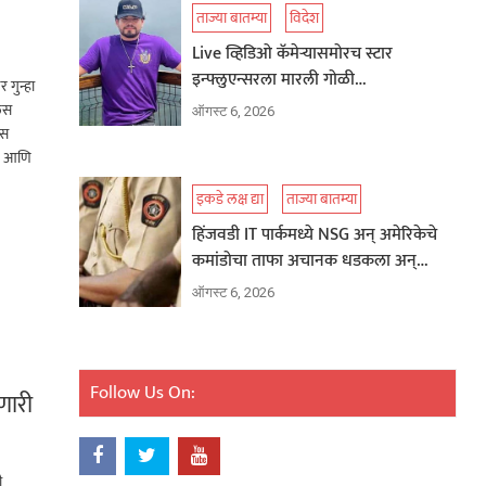
ताज्या बातम्या
विदेश
Live व्हिडिओ कॅमेऱ्यासमोरच स्टार
इन्फ्लुएन्सरला मारली गोळी…
 गुन्हा
लिस
ऑगस्ट 6, 2026
ास
ाम आणि
इकडे लक्ष द्या
ताज्या बातम्या
हिंजवडी IT पार्कमध्ये NSG अन् अमेरिकेचे
कमांडोचा ताफा अचानक धडकला अन्…
ऑगस्ट 6, 2026
Follow Us On:
णारी
ी