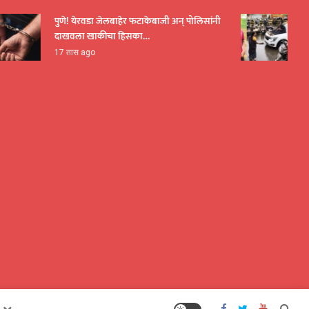
पुणे! येरवडा जेलबाहेर फटाकेबाजी अन् पोलिसांनी
पुणे! प
दाखवला खाकीचा हिसका…
फिरवल्
17 तास ago
18 तास