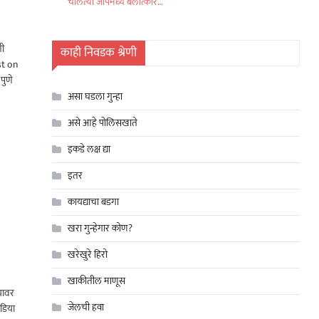
चालत्या जीपमध्ये बलात्कार…
णी
काही निवडक श्रेणी
st on
ुणे
असा घडला गुन्हा
असे आहे पोलिसखाते
इकडे लक्ष द्या
इतर
कायद्याचा बडगा
खरा गुन्हेगार कोण?
खरेखुरे हिरो
खाकीतील माणूस
ियावर
जेलची हवा
ीडिया