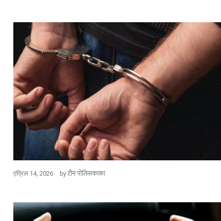
विदेश
ॅमेऱ्यासमोरच स्टार
ा मारली गोळी…
ताज्या बातम्या
्कमध्ये NSG अन्
ांडोचा ताफा अचानक
by
टीम पोलिसकाका
एप्रिल 14, 2026