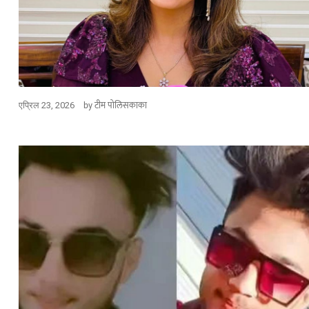
by
टीम पोलिसकाका
एप्रिल 23, 2026
कायद्याचा बडगा
पोलिस खाते
स्पेशल न्यूज
ोलिस स्टेशनची पायरी
ुस्तकाला मोठी