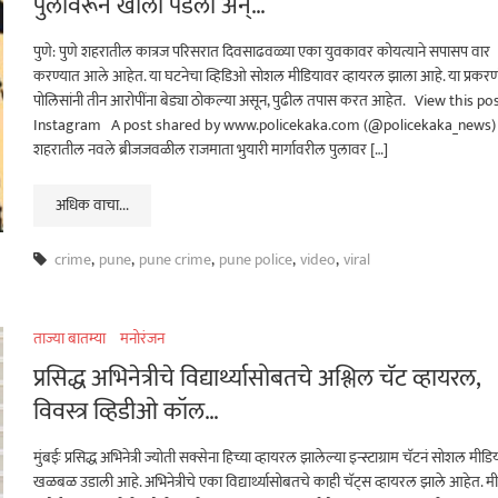
पुलावरून खाली पडला अन्…
पुणे: पुणे शहरातील कात्रज परिसरात दिवसाढवळ्या एका युवकावर कोयत्याने सपासप वार
करण्यात आले आहेत. या घटनेचा व्हिडिओ सोशल मीडियावर व्हायरल झाला आहे. या प्रकर
पोलिसांनी तीन आरोपींना बेड्या ठोकल्या असून, पुढील तपास करत आहेत. View this po
Instagram A post shared by www.policekaka.com (@policekaka_news) प
शहरातील नवले ब्रीजजवळील राजमाता भुयारी मार्गावरील पुलावर […]
अधिक वाचा...
crime
,
pune
,
pune crime
,
pune police
,
video
,
viral
ताज्या बातम्या
मनोरंजन
प्रसिद्ध अभिनेत्रीचे विद्यार्थ्यासोबतचे अश्लिल चॅट व्हायरल,
विवस्त्र व्हिडीओ कॉल…
मुंबईः प्रसिद्ध अभिनेत्री ज्योती सक्सेना हिच्या व्हायरल झालेल्या इन्स्टाग्राम चॅटनं सोशल मीड
खळबळ उडाली आहे. अभिनेत्रीचे एका विद्यार्थ्यासोबतचे काही चॅट्स व्हायरल झाले आहेत. म