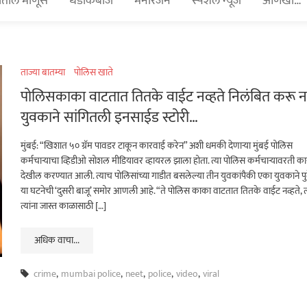
तील माणूस
धडाकेबाज
मनोरंजन
स्पेशल न्यूज
आणखी…
ताज्या बातम्या
पोलिस खाते
पोलिसकाका वाटतात तितके वाईट नव्हते निलंबित करू 
युवकाने सांगितली इनसाईड स्टोरी…
मुंबई: “खिशात ५० ग्रॅम पावडर टाकून कारवाई करेन” अशी धमकी देणाऱ्या मुंबई पोलिस
कर्मचाऱ्याचा व्हिडीओ सोशल मीडियावर व्हायरल झाला होता. त्या पोलिस कर्मचाऱ्यावरती क
देखील करण्यात आली. त्याच पोलिसांच्या गाडीत बसलेल्या तीन युवकांपैकी एका युवकाने पु
या घटनेची ‘दुसरी बाजू’ समोर आणली आहे. “ते पोलिस काका वाटतात तितके वाईट नव्हते, त्
त्यांना जास्त काळासाठी […]
अधिक वाचा...
crime
,
mumbai police
,
neet
,
police
,
video
,
viral