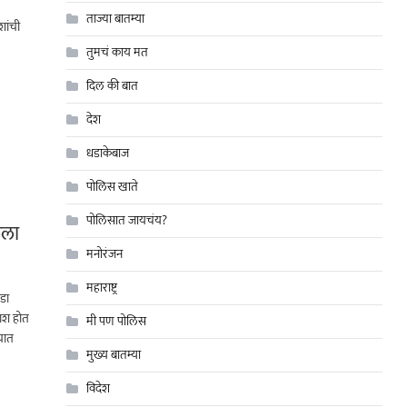
ताज्या बातम्या
शांची
तुमचं काय मत
दिल की बात
देश
धडाकेबाज
पोलिस खाते
पोलिसात जायचंय?
ेला
मनोरंजन
महाराष्ट्र
ाडा
फाश होत
मी पण पोलिस
्यात
मुख्य बातम्या
विदेश