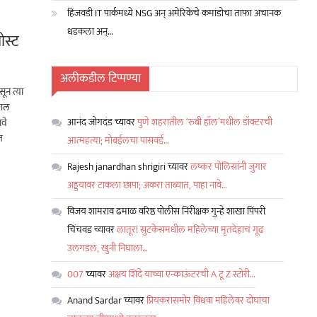
हिंजवडी IT पार्कमध्ये NSG अन् अमेरिकेचे कमांडोचा ताफा अचानक
धडकला अन्…
ोस्ट
अलीकडील टिप्पण्या
ून त्या
ोशल
आनंद जोगदंड
च्यावर
पुणे शहरातील ‘रुबी हॉल’मधील डॉक्टरची
ावे
त
आत्महत्या; मोबईलचा पासवर्ड…
Rajesh janardhan shrigiri
च्यावर
लष्कर पोलिसांनी जुगार
अड्डयावर टाकला छापा; अकरा ताब्यात, पाहा नावे…
विजय शामराव ढमाळ वरिष्ठ पोलीस निरीक्षक गुन्हे शाखा पिंपरी
चिंचवड
च्यावर
लातूर! सुटकेसमधील महिलेच्या मृतदेहाचं गूढ
उलगडलं, खुनी निघाला…
007
च्यावर
अक्षय शिंदे याच्या एन्काऊंटरची A टू Z स्टोरी…
Anand Sardar
च्यावर
प्रियकरासमोर विधवा महिलेवर दोघांचा