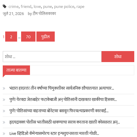
crime
,
friend
,
love
,
pune
,
pune police
,
rape
by
टीम पोलिसकाका
जुलै 21, 2026
पोस्ट्स
1
2
…
70
पुढील
पृष्ठांकन
यांचा
शोध
घ्या
ताज्या बातम्या
:
भंडारा हादरलं! तीन वर्षांच्या चिमुकलीवर सार्वजनिक शौचालयात अत्याचार…
पुणे! येरवडा जेलबाहेर फटाकेबाजी अन् पोलिसांनी दाखवला खाकीचा हिसका…
पुणे! पोलिसांच्या वाहनाच्या बोनेटवर बसवून फिरवल्याप्रकरणी कारवाई…
हृदयद्रावक! पोलीस भरतीसाठी धावण्याचा सराव करताना खाली कोसळला अन्…
Live व्हिडिओ कॅमेऱ्यासमोरच स्टार इन्फ्लुएन्सरला मारली गोळी…