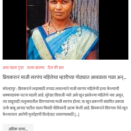
असा घडला गुन्हा
ताज्या बातम्या
दिल की बात
प्रियकरानं माजी सरपंच महिलेचा म्हशीच्या गोठ्यात आवळला गळा अन्…
कोल्हापूर : प्रियकराने लग्नासाठी तगादा लावल्याने माजी सरपंच महिलेची हत्या केल्याची
धक्कादायक घटना घडली आहे. सुरेखा शिवाजी न्यारे असे खून झालेल्या महिलेचे नाव असून,
त्या शाहूवाडी तालुक्यातील शिरगावच्या माजी सरपंच होत्या. या खून प्रकरणी संशयित प्रकाश
ऊर्फ बाबू आनंदा पाटील याला भिवंडी पोलिसांनी अटक केली आहे. प्रियकराने शिरगाव येथे खून
केल्यानंतर आरोपी मृतदेहाची विल्हेवाट लावण्यासाठी […]
अधिक वाचा...