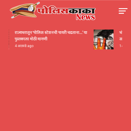
Skip
to
content
पोलीसकाका | POLICEKAKA
राज्यभरातून ‘पोलिस स्टेशनची पायरी चढताना…’ या
भंडारा हादरल
पुस्तकाला मोठी मागणी
सार्वजनिक 
4 आठवडे ago
14 तास ago