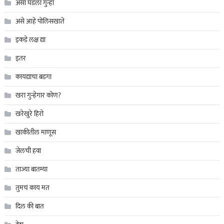
असा घडला गुन्हा
असे आहे पोलिसखाते
इकडे लक्ष द्या
इतर
कायद्याचा बडगा
खरा गुन्हेगार कोण?
खरेखुरे हिरो
खाकीतील माणूस
जेलची हवा
ताज्या बातम्या
तुमचं काय मत
दिल की बात