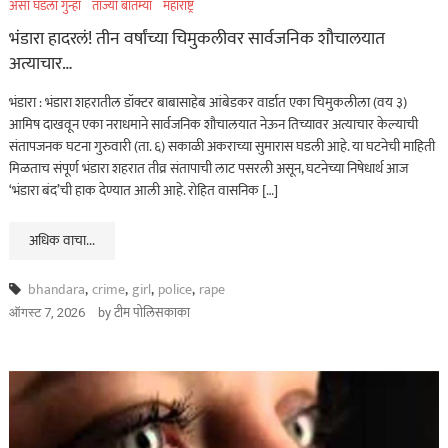
असा घडला गुन्हा
ताज्या बातम्या
महाराष्ट्र
भंडारा हादरलं! तीन वर्षांच्या चिमुकलीवर सार्वजनिक शौचालयात
अत्याचार…
भंडारा : भंडारा शहरातील डॉक्टर बाबासाहेब आंबेडकर वार्डात एका चिमुकलीला (वय ३)
आमिष दाखवून एका नराधमाने सार्वजनिक शौचालयात नेऊन तिच्यावर अत्याचार केल्याची
संतापजनक घटना गुरुवारी (ता. ६) सकाळी अकराच्या सुमारास घडली आहे. या घटनेची माहिती
मिळताच संपूर्ण भंडारा शहरात तीव्र संतापाची लाट पसरली असून, घटनेच्या निषेधार्थ आज
‘भंडारा बंद’ची हाक देण्यात आली आहे. रोहित वासनिक […]
अधिक वाचा...
bhandara
,
crime
,
girl
,
police
,
rape
by
टीम पोलिसकाका
ऑगस्ट 7, 2026