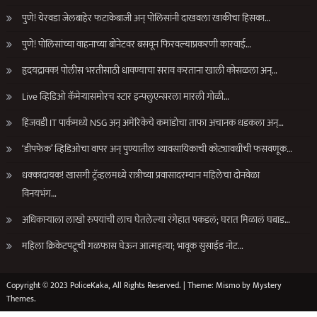
पुणे! येरवडा जेलबाहेर फटाकेबाजी अन् पोलिसांनी दाखवला खाकीचा हिसका…
पुणे! पोलिसांच्या वाहनाच्या बोनेटवर बसवून फिरवल्याप्रकरणी कारवाई…
हृदयद्रावक! पोलीस भरतीसाठी धावण्याचा सराव करताना खाली कोसळला अन्…
Live व्हिडिओ कॅमेऱ्यासमोरच स्टार इन्फ्लुएन्सरला मारली गोळी…
हिंजवडी IT पार्कमध्ये NSG अन् अमेरिकेचे कमांडोचा ताफा अचानक धडकला अन्…
‘डीपफेक’ व्हिडिओचा वापर अन् पुण्यातील व्यावसायिकाची कोट्यावधींची फसवणूक…
धक्कादायक! खासगी ट्रॅव्हलमध्ये रात्रीच्या प्रवासादरम्यान महिलेचा दोनवेळा
विनयभंग…
अधिकाऱ्याला लाखो रुपयांची लाच घेतलेल्या रंगेहात पकडलं; घरात मिळालं घबाड…
महिला क्रिकेटपटूची गळफास घेऊन आत्महत्या; भावूक सुसाईड नोट…
Copyright © 2023 PoliceKaka, All Rights Reserved.
|
Theme: Mismo by
Mystery
Themes
.