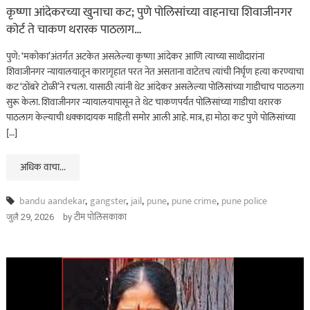
कृष्णा आंदेकरच्या खुनाचा कट; पुणे पोलिसांच्या वाहनाचा शिवाजीनगर
कोर्ट ते चाकण थरारक पाठलाग…
पुणे: ‘मकोका’अंतर्गत अटकेत असलेल्या कृष्णा आंदेकर आणि त्याच्या साथीदारांना
शिवाजीनगर न्यायालयातून कारागृहात परत नेत असताना वाटेतच त्यांची निर्घृण हत्या करण्याचा
कट ‘ठोंबरे टोळी’ने रचला. यासाठी त्यांनी थेट आंदेकर असलेल्या पोलिसांच्या गाडीचाच पाठलगा
सुरू केला. शिवाजीनगर न्यायालयापासून ते थेट चाकणपर्यंत पोलिसांच्या गाडीचा थरारक
पाठलाग केल्याची धक्कादायक माहिती समोर आली आहे. मात्र, हा मोठा कट पुणे पोलिसांच्या
[…]
अधिक वाचा...
bandu aandekar
,
gangster
,
jail
,
pune
,
pune crime
,
pune police
by
टीम पोलिसकाका
जुलै 29, 2026