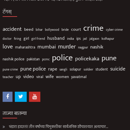
टॅगस्
crime
accident
beed
court
bollywood
bride
cyber crime
bihar
husband
girl
ips
india
jail
jalgaon
kolhapur
doctor
firing
girl friend
love
murder
mumbai
nashik
maharashtra
nagpur
police
pune
policekaka
nashik police
pakistan
pcmc
suicide
pune police
rape
solapur
soldier
student
pune crime
sangli
up
video
wife
viral
women
yavatmal
teacher
ताज्या बातम्या
भंडारा हादरलं! तीन वर्षांच्या चिमुकलीवर सार्वजनिक शौचालयात अत्याचार…