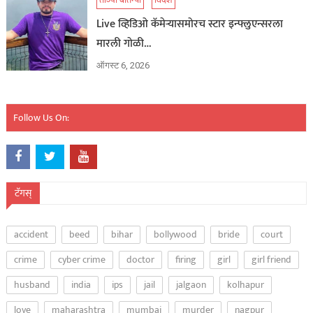
ताज्या बातम्या
विदेश
Live व्हिडिओ कॅमेऱ्यासमोरच स्टार इन्फ्लुएन्सरला
मारली गोळी…
ऑगस्ट 6, 2026
Follow Us On:
टॅगस्
accident
beed
bihar
bollywood
bride
court
crime
cyber crime
doctor
firing
girl
girl friend
husband
india
ips
jail
jalgaon
kolhapur
love
maharashtra
mumbai
murder
nagpur