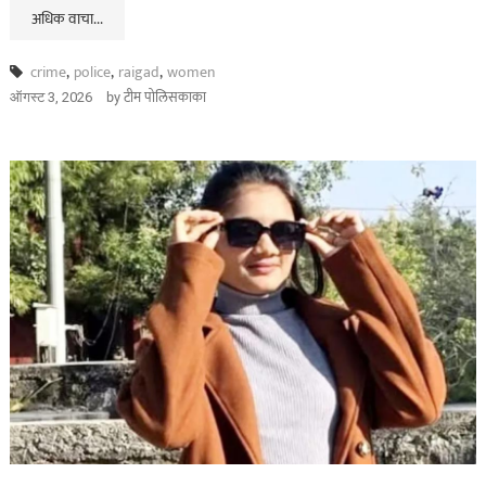
अधिक वाचा...
crime
,
police
,
raigad
,
women
by
टीम पोलिसकाका
ऑगस्ट 3, 2026
असा घडला गुन्हा
कायद्याचा बडगा
ताज्या बातम्या
पोलिस खाते
मुख्य बातम्या
स्पेशल न्यूज
राज्यभरातून ‘पोलिस
स्टेशनची पायरी चढताना…’
या पुस्तकाला मोठी मागणी
जुलै 11, 2026