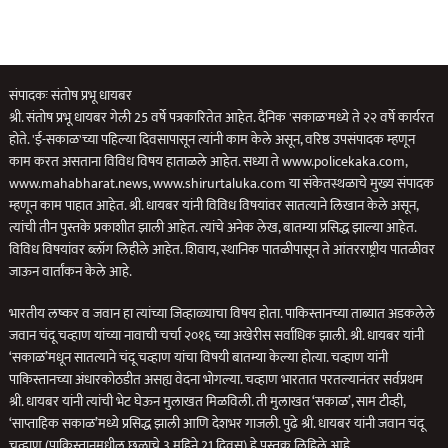
संपादकः संतोष प्रभू धायबर
श्री. संतोष प्रभू धायबर गेली 25 वर्षे पत्रकारितेत आहेत. दैनिक 'सकाळ'मध्ये ते २२ वर्षे कार्यरत
होते. 'ई-सकाळ'च्या पहिल्या दिवसापासून त्यांनी काम केले असून, वरिष्ठ उपसंपादक म्हणून
काम करत असताना विविध विषय हाताळले आहेत. सध्या ते www.policekaka.com,
www.mahabharat.news, www.shirurtaluka.com या संकेतस्थळाचे मुख्य संपादक
म्हणून काम पाहात आहेत. श्री. धायबर यांनी विविध विषयांवर सातत्याने लिखान केले असून,
त्यांची तीन पुस्तके प्रकाशीत झाली आहेत. त्यांचे अनेक लेख, बातम्या प्रसिद्ध झाल्या आहेत.
विविध विषयांवर ब्लॉग लिहीले आहेत. शिवाय, स्थानिक पातळीपासून ते आंतरराष्ट्रीय पातळीवर
जाऊन वार्तांकन केले आहे.
भारतीय लष्कर व जवान हा त्यांच्या जिव्हाळ्याचा विषय होता. पाकिस्तानच्या ताब्यात अडकलेले
जवान चंदू चव्हाण यांच्या नावाची चर्चा २०१६ च्या अखेरीस सर्वाधिक झाली. श्री. धायबर यांनी
‘सकाळ’मधून सातत्याने चंदू चव्हाण यांचा विषयी बातम्या केल्या होत्या. चव्हाण यांनी
पाकिस्तानच्या अंधारकोठडीत असह्य वेदना भोगल्या. चव्हाण भारतात परतल्यानंतर सर्वप्रथम
श्री. धायबर यांनी त्यांची भेट घेऊन मुलाखत मिळविली. ती मुलाखत ‘सकाळ’, साम टीव्ही,
‘साप्ताहिक सकाळ’मध्ये प्रसिद्ध झाली आणि देशभर गाजली. पुढे श्री. धायबर यांनी जवान चंदू
चव्हाण (पाकिस्तानमधील छळाचे 3 महिने 21 दिवस) हे पुस्तक लिहिले आहे.