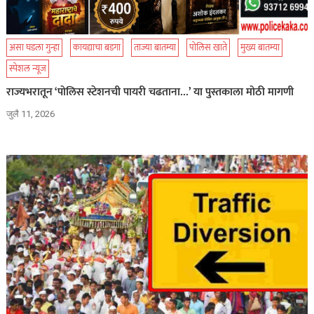
असा घडला गुन्हा
कायद्याचा बडगा
ताज्या बातम्या
पोलिस खाते
मुख्य बातम्या
स्पेशल न्यूज
राज्यभरातून ‘पोलिस स्टेशनची पायरी चढताना…’ या पुस्तकाला मोठी मागणी
जुलै 11, 2026