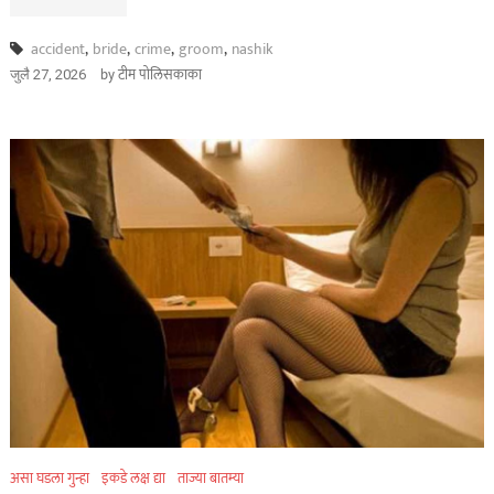
accident
,
bride
,
crime
,
groom
,
nashik
by
टीम पोलिसकाका
जुलै 27, 2026
असा घडला गुन्हा
इकडे लक्ष द्या
ताज्या बातम्या