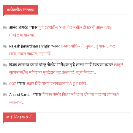
अलीकडील टिप्पण्या
आनंद जोगदंड
च्यावर
पुणे शहरातील ‘रुबी हॉल’मधील डॉक्टरची आत्महत्या;
मोबईलचा पासवर्ड…
Rajesh janardhan shrigiri
च्यावर
लष्कर पोलिसांनी जुगार अड्डयावर टाकला
छापा; अकरा ताब्यात, पाहा नावे…
विजय शामराव ढमाळ वरिष्ठ पोलीस निरीक्षक गुन्हे शाखा पिंपरी चिंचवड
च्यावर
लातूर!
सुटकेसमधील महिलेच्या मृतदेहाचं गूढ उलगडलं, खुनी निघाला…
007
च्यावर
अक्षय शिंदे याच्या एन्काऊंटरची A टू Z स्टोरी…
Anand Sardar
च्यावर
प्रियकरासमोर विधवा महिलेवर दोघांचा चालत्या जीपमध्ये
बलात्कार…
काही निवडक श्रेणी