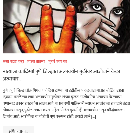
कायद्याचा बडगा
ताज्या बातम्या
पुणे! पोलिसांच्या वाहनाच्या
बोनेटवर बसवून
फिरवल्याप्रकरणी कारवाई…
ऑगस्ट 6, 2026
असा घडला गुन्हा
ताज्या बातम्या
तुमचं काय मत
ताज्या बातम्या
महाराष्ट्र
नात्याला काळिमा! पुणे जिल्ह्यात अल्पवयीन मुलीवर आजोबाने केला
हृदयद्रावक! पोलीस
अत्याचार…
भरतीसाठी धावण्याचा सराव
पुणे : पुणे जिल्ह्यातील भिगवण पोलिस ठाण्याच्या हद्दीतील भादलवाडी गावात बौद्धिकदृष्ट्या
करताना खाली कोसळला
दिव्यांग असलेल्या एका अल्पवयीन मुलीवर तिच्या चुलत आजोबानेच अत्याचार केल्याचा
अन्…
घृणास्पद प्रकार उघडकीस आला आहे. या प्रकरणी पोलिसांनी नराधम आजोबाला तातडीने बेड्या
ठोकल्या असून, पुढील तपास करत आहेत. पीडित मुलगी ही अल्पवयीन असून बौद्धिकदृष्ट्या
ऑगस्ट 6, 2026
दिव्यांग आहे. आरोपीला या गोष्टीची पूर्ण कल्पना होती. तरीही त्याने […]
ताज्या बातम्या
विदेश
अधिक वाचा...