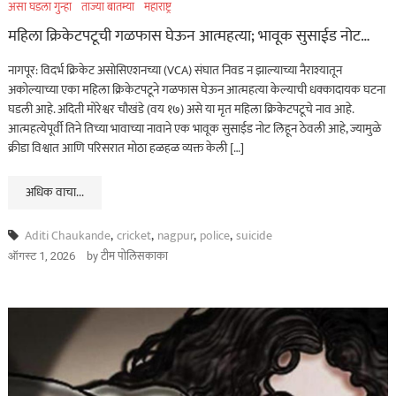
असा घडला गुन्हा
ताज्या बातम्या
महाराष्ट्र
महिला क्रिकेटपटूची गळफास घेऊन आत्महत्या; भावूक सुसाईड नोट…
असा घडला गुन्हा
ताज्या बातम्या
महाराष्ट्र
नागपूर: विदर्भ क्रिकेट असोसिएशनच्या (VCA) संघात निवड न झाल्याच्या नैराश्यातून
अकोल्याच्या एका महिला क्रिकेटपटूने गळफास घेऊन आत्महत्या केल्याची धक्कादायक घटना
भंडारा हादरलं! तीन वर्षांच्या
घडली आहे. अदिती मोरेश्वर चौखंडे (वय १७) असे या मृत महिला क्रिकेटपटूचे नाव आहे.
चिमुकलीवर सार्वजनिक
आत्महत्येपूर्वी तिने तिच्या भावाच्या नावाने एक भावूक सुसाईड नोट लिहून ठेवली आहे, ज्यामुळे
शौचालयात अत्याचार…
क्रीडा विश्वात आणि परिसरात मोठा हळहळ व्यक्त केली […]
ऑगस्ट 7, 2026
अधिक वाचा...
ताज्या बातम्या
धडाकेबाज
Aditi Chaukande
,
cricket
,
nagpur
,
police
,
suicide
by
टीम पोलिसकाका
पुणे! येरवडा जेलबाहेर
ऑगस्ट 1, 2026
फटाकेबाजी अन् पोलिसांनी
दाखवला खाकीचा हिसका…
ऑगस्ट 6, 2026