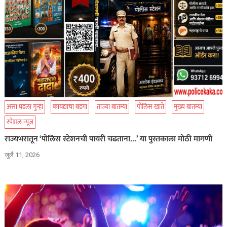
असा घडला गुन्हा
कायद्याचा बडगा
ताज्या बातम्या
पोलिस खाते
मुख्य बातम्या
स्पेशल न्यूज
राज्यभरातून ‘पोलिस स्टेशनची पायरी चढताना…’ या पुस्तकाला मोठी मागणी
जुलै 11, 2026