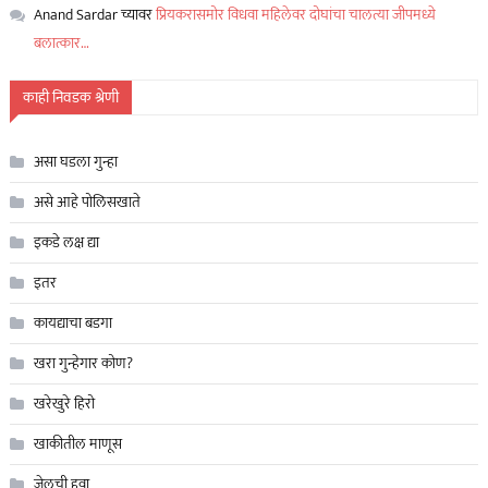
Anand Sardar
च्यावर
प्रियकरासमोर विधवा महिलेवर दोघांचा चालत्या जीपमध्ये
बलात्कार…
काही निवडक श्रेणी
असा घडला गुन्हा
असे आहे पोलिसखाते
इकडे लक्ष द्या
इतर
कायद्याचा बडगा
खरा गुन्हेगार कोण?
खरेखुरे हिरो
खाकीतील माणूस
जेलची हवा