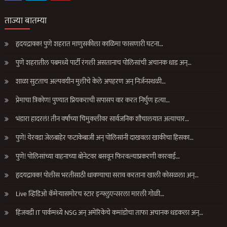
ताज्या बातम्या
हृदयद्रावक! पुणे शहरात माणुसकीला काळिमा फासणारी घटना…
पुणे शहरातील पबमध्ये पार्टी रंगली असतानाच पोलिसांची अचानक धाड अन्…
शाळा सुटताच अल्पवयीन मुलीचे केले अपहरण अन् निर्जनस्थळी…
प्रेमाचा त्रिकोण! पुण्यात प्रियकराची सपासप वार करत निर्घुण हत्या…
भंडारा हादरलं! तीन वर्षांच्या चिमुकलीवर सार्वजनिक शौचालयात अत्याचार…
पुणे! येरवडा जेलबाहेर फटाकेबाजी अन् पोलिसांनी दाखवला खाकीचा हिसका…
पुणे! पोलिसांच्या वाहनाच्या बोनेटवर बसवून फिरवल्याप्रकरणी कारवाई…
हृदयद्रावक! पोलीस भरतीसाठी धावण्याचा सराव करताना खाली कोसळला अन्…
Live व्हिडिओ कॅमेऱ्यासमोरच स्टार इन्फ्लुएन्सरला मारली गोळी…
हिंजवडी IT पार्कमध्ये NSG अन् अमेरिकेचे कमांडोचा ताफा अचानक धडकला अन्…