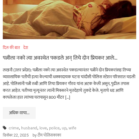
दिल की बात
देश
पत्नीला नको त्या अवस्थेत पकडले अन् तिचे दोन प्रियकर आले…
लखनौ (उत्तर प्रदेश): पत्नीला नको त्या अवस्थेत पकडल्यानंतर पत्नीने दोन प्रियकरांसह तिच्या
व्यावसायिक पतीची हत्या केल्याची धक्कादायक घटना चांदौसी पोलिस स्टेशन परिसरात घडली
आहे. पोलिसांनी पत्नी रुबी आणि तिचा प्रियकर गौरव यांना अटक केली असून, पुढील तपास
करत आहेत. पतीच्या मृत्यूनंतर त्यांनी मिक्सरने मृतदेहाचे तुकडे केले. मृताचे धड आणि
कापलेला हात त्यांच्या घरापासून 800 मीटर […]
अधिक वाचा...
crime
,
husband
,
love
,
police
,
up
,
wife
by
टीम पोलिसकाका
डिसेंबर 22, 2025