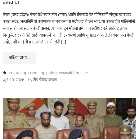
कारवाया…
मेरठ (उत्तर प्रदेश): मेरठ येथे स्वाट टीम (नगर) आणि लिसाडी गेट पोलिसांनी संयुक्त कारवाई
करत अवैध शस्त्रनिर्मिती करणाऱ्या कारखान्याचा पर्दाफाश केला आहे. या कारवाईत पोलिसांनी
सहा आरोपींना अटक केली असून, त्यांच्याकडून मोठ्या प्रमाणात अवैध शस्त्रे, अर्धवट तयार
पिस्तुले, शस्त्रनिर्मितीसाठी वापरली जाणारी उपकरणे आणि गुन्ह्यात वापरलेली कार जप्त केली
आहे, अशी माहिती IPS आणि एसपी सिटी […]
अधिक वाचा...
असा घडला गुन्हा
ips
,
up
,
up crime
,
up police
,
vinayak bhosale
कायद्याचा बडगा
by
टीम पोलिसकाका
जुलै 20, 2026
ताज्या बातम्या
पोलिस खाते
मुख्य बातम्या
स्पेशल न्यूज
राज्यभरातून ‘पोलिस
स्टेशनची पायरी चढताना…’
या पुस्तकाला मोठी मागणी
जुलै 11, 2026