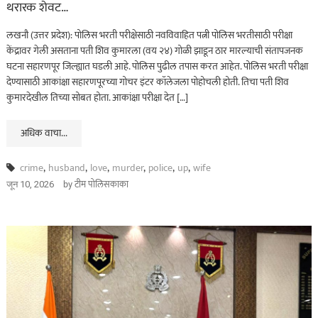
थरारक शेवट…
ताज्या बातम्या
महाराष्ट्र
भंडारा हादरलं! तीन वर्षांच्या
लखनौ (उत्तर प्रदेश): पोलिस भरती परीक्षेसाठी नवविवाहित पत्नी पोलिस भरतीसाठी परीक्षा
केंद्रावर गेली असताना पती शिव कुमारला (वय २४) गोळी झाडून ठार मारल्याची संतापजनक
चिमुकलीवर सार्वजनिक
घटना सहारणपूर जिल्ह्यात घडली आहे. पोलिस पुढील तपास करत आहेत. पोलिस भरती परीक्षा
शौचालयात अत्याचार…
देण्यासाठी आकांक्षा सहारणपूरच्या गोचर इंटर कॉलेजला पोहोचली होती. तिचा पती शिव
कुमारदेखील तिच्या सोबत होता. आकांक्षा परीक्षा देत […]
ऑगस्ट 7, 2026
अधिक वाचा...
crime
,
husband
,
love
,
murder
,
police
,
up
,
wife
by
टीम पोलिसकाका
जून 10, 2026