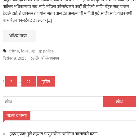
पोलिस अधिकाऱ्याचे नाव आहे. महिला कॉन्स्टेबलने काही व्हिडिओ आणि चॅट्स सेव्ह करुन
ठेवले होते, ते वापरून ती त्यांना सतत त्रास देत असल्याची माहिती पुढे आली आहे. याप्रकरणी
या महिला कॉन्स्टेबलला अटक […]
अधिक वाचा...
crime
,
love
,
up
,
up police
by
टीम पोलिसकाका
डिसेंबर 8, 2025
पोस्ट्स
1
2
…
22
पुढील
पृष्ठांकन
यांचा
शोध
घ्या
ताज्या बातम्या
:
हृदयद्रावक! पुणे शहरात माणुसकीला काळिमा फासणारी घटना…