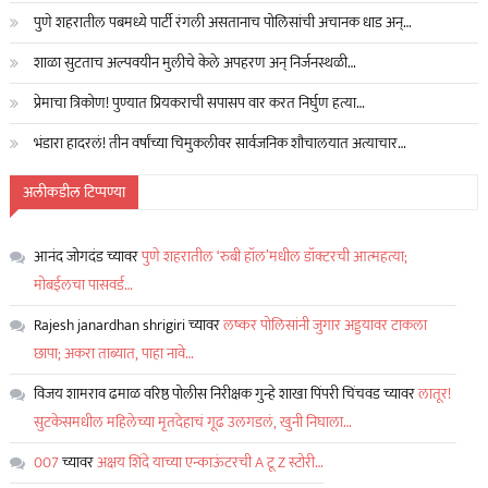
पुणे शहरातील पबमध्ये पार्टी रंगली असतानाच पोलिसांची अचानक धाड अन्…
शाळा सुटताच अल्पवयीन मुलीचे केले अपहरण अन् निर्जनस्थळी…
प्रेमाचा त्रिकोण! पुण्यात प्रियकराची सपासप वार करत निर्घुण हत्या…
भंडारा हादरलं! तीन वर्षांच्या चिमुकलीवर सार्वजनिक शौचालयात अत्याचार…
अलीकडील टिप्पण्या
आनंद जोगदंड
च्यावर
पुणे शहरातील ‘रुबी हॉल’मधील डॉक्टरची आत्महत्या;
मोबईलचा पासवर्ड…
Rajesh janardhan shrigiri
च्यावर
लष्कर पोलिसांनी जुगार अड्डयावर टाकला
छापा; अकरा ताब्यात, पाहा नावे…
विजय शामराव ढमाळ वरिष्ठ पोलीस निरीक्षक गुन्हे शाखा पिंपरी चिंचवड
च्यावर
लातूर!
सुटकेसमधील महिलेच्या मृतदेहाचं गूढ उलगडलं, खुनी निघाला…
007
च्यावर
अक्षय शिंदे याच्या एन्काऊंटरची A टू Z स्टोरी…