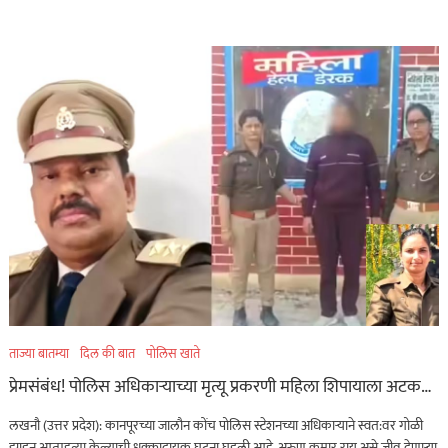
ताज्या बातम्या
दिल की बात
पोलिस खाते
प्रेमसंबंध! पोलिस अधिकाऱ्याच्या मृत्यू प्रकरणी महिला शिपायाला अटक…
लखनौ (उत्तर प्रदेश): कानपूरच्या जालौन कोंच पोलिस स्टेशनच्या अधिकाऱ्याने स्वत:वर गोळी
झाडून आत्महत्या केल्याची धक्कादायक घटना घडली आहे. अरुण कुमार राय असे जीव देणाऱ्या