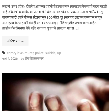
लखनौ (उत्तर प्रदेश): दीरानेच आपल्या वहिनीची हत्या करुन आत्महत्या केल्याची घटना घडली
आहे. वहिनीची हत्या केल्यानंतर आरोपी दीर नग्न अवस्थेत रस्त्यावरुन पळाला. पोलिसांपासून
वाचण्यासाठी त्याने पोलिस स्टेशनपासून 300 मीटर दूर अंतरावर झाडाला गळफास लावून
आत्महत्या केली. झांशी येथे ही घटना घडली असून, पोलिस पुढील तपास करत आहेत.
झांशीमधील प्रेमनगर येथे महेंद्र नावाच्या युवकाने आपल्या मावस […]
अधिक वाचा...
crime
,
love
,
murer
,
police
,
suicide
,
up
by
टीम पोलिसकाका
मार्च 4, 2026