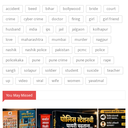
accident
beed
bihar
bollywood
bride
court
crime
cyber crime
doctor
firing
girl
girl friend
husband
india
ips
jail
jalgaon
kolhapur
love
maharashtra
mumbai
murder
nagpur
nashik
nashik police
pakistan
pcmc
police
policekaka
pune
pune crime
pune police
rape
sangli
solapur
soldier
student
suicide
teacher
up
video
viral
wife
women
yavatmal
You May Missed