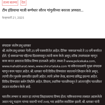
ताज्या बातम्या
देश
टीम इंडियाचा माजी कर्णधार सौरव गांगुलीच्या कारला अपघात…
फेब्रुवारी 21, 2025
संपादकः संतोष प्रभू धायबर
श्री. संतोष प्रभू धायबर गेली 25 वर्षे पत्रकारितेत आहेत. दैनिक 'सकाळ'मध्ये ते २२ वर्षे कार्यरत
होते. 'ई-सकाळ'च्या पहिल्या दिवसापासून त्यांनी काम केले असून, वरिष्ठ उपसंपादक म्हणून
काम करत असताना विविध विषय हाताळले आहेत. सध्या ते www.policekaka.com,
www.mahabharat.news, www.shirurtaluka.com या संकेतस्थळाचे मुख्य संपादक
म्हणून काम पाहात आहेत. श्री. धायबर यांनी विविध विषयांवर सातत्याने लिखान केले असून,
त्यांची तीन पुस्तके प्रकाशीत झाली आहेत. त्यांचे अनेक लेख, बातम्या प्रसिद्ध झाल्या आहेत.
विविध विषयांवर ब्लॉग लिहीले आहेत. शिवाय, स्थानिक पातळीपासून ते आंतरराष्ट्रीय पातळीवर
जाऊन वार्तांकन केले आहे.
भारतीय लष्कर व जवान हा त्यांच्या जिव्हाळ्याचा विषय होता. पाकिस्तानच्या ताब्यात अडकलेले
जवान चंदू चव्हाण यांच्या नावाची चर्चा २०१६ च्या अखेरीस सर्वाधिक झाली. श्री. धायबर यांनी