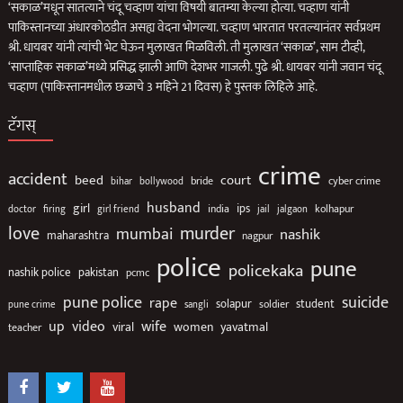
‘सकाळ’मधून सातत्याने चंदू चव्हाण यांचा विषयी बातम्या केल्या होत्या. चव्हाण यांनी
पाकिस्तानच्या अंधारकोठडीत असह्य वेदना भोगल्या. चव्हाण भारतात परतल्यानंतर सर्वप्रथम
श्री. धायबर यांनी त्यांची भेट घेऊन मुलाखत मिळविली. ती मुलाखत ‘सकाळ’, साम टीव्ही,
‘साप्ताहिक सकाळ’मध्ये प्रसिद्ध झाली आणि देशभर गाजली. पुढे श्री. धायबर यांनी जवान चंदू
चव्हाण (पाकिस्तानमधील छळाचे 3 महिने 21 दिवस) हे पुस्तक लिहिले आहे.
टॅगस्
crime
accident
beed
court
bollywood
bride
cyber crime
bihar
husband
girl
ips
india
jalgaon
kolhapur
doctor
firing
girl friend
jail
love
murder
mumbai
nashik
maharashtra
nagpur
police
pune
policekaka
nashik police
pakistan
pcmc
suicide
pune police
rape
solapur
soldier
student
pune crime
sangli
up
video
wife
viral
women
yavatmal
teacher