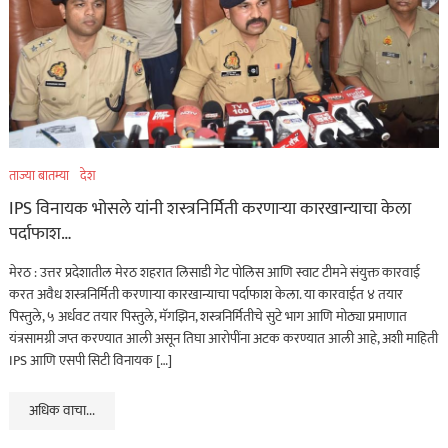
खरा गुन्हेगार कोण?
ताज्या बातम्या
हृदयद्रावक! पुणे शहरात
माणुसकीला काळिमा
फासणारी घटना…
ताज्या बातम्या
देश
ऑगस्ट 9, 2026
IPS विनायक भोसले यांनी शस्त्रनिर्मिती करणाऱ्या कारखान्याचा केला
पर्दाफाश…
ताज्या बातम्या
धडाकेबाज
मेरठ : उत्तर प्रदेशातील मेरठ शहरात लिसाडी गेट पोलिस आणि स्वाट टीमने संयुक्त कारवाई
पुणे शहरातील पबमध्ये पार्टी
करत अवैध शस्त्रनिर्मिती करणाऱ्या कारखान्याचा पर्दाफाश केला. या कारवाईत ४ तयार
पिस्तुले, ५ अर्धवट तयार पिस्तुले, मॅगझिन, शस्त्रनिर्मितीचे सुटे भाग आणि मोठ्या प्रमाणात
रंगली असतानाच पोलिसांची
यंत्रसामग्री जप्त करण्यात आली असून तिघा आरोपींना अटक करण्यात आली आहे, अशी माहिती
अचानक धाड अन्…
IPS आणि एसपी सिटी विनायक […]
ऑगस्ट 9, 2026
अधिक वाचा...