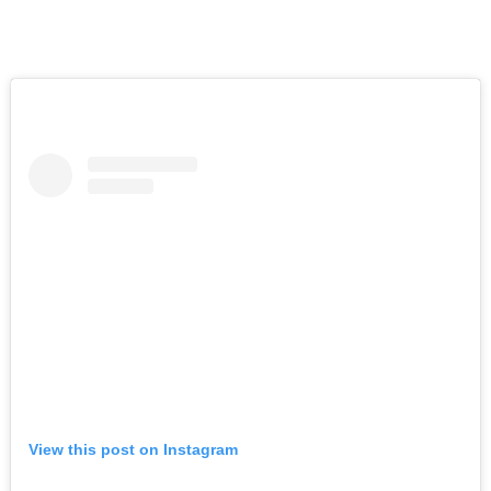
असा घडला गुन्हा
ताज्या बातम्या
महाराष्ट्र
भंडारा हादरलं! तीन वर्षांच्या
चिमुकलीवर सार्वजनिक
शौचालयात अत्याचार…
ऑगस्ट 7, 2026
ताज्या बातम्या
धडाकेबाज
पुणे! येरवडा जेलबाहेर
फटाकेबाजी अन् पोलिसांनी
दाखवला खाकीचा हिसका…
ऑगस्ट 6, 2026
कायद्याचा बडगा
ताज्या बातम्या
View this post on Instagram
पुणे! पोलिसांच्या वाहनाच्या