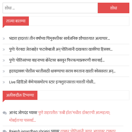
यांचा
शोध
घ्या
ताज्या बातम्या
:
भंडारा हादरलं! तीन वर्षांच्या चिमुकलीवर सार्वजनिक शौचालयात अत्याचार…
पुणे! येरवडा जेलबाहेर फटाकेबाजी अन् पोलिसांनी दाखवला खाकीचा हिसका…
पुणे! पोलिसांच्या वाहनाच्या बोनेटवर बसवून फिरवल्याप्रकरणी कारवाई…
हृदयद्रावक! पोलीस भरतीसाठी धावण्याचा सराव करताना खाली कोसळला अन्…
Live व्हिडिओ कॅमेऱ्यासमोरच स्टार इन्फ्लुएन्सरला मारली गोळी…
अलीकडील टिप्पण्या
आनंद जोगदंड
च्यावर
पुणे शहरातील ‘रुबी हॉल’मधील डॉक्टरची आत्महत्या;
मोबईलचा पासवर्ड…
Rajesh janardhan shrigiri
च्यावर
लष्कर पोलिसांनी जुगार अड्डयावर टाकला