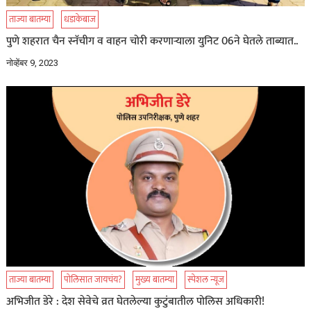
ताज्या बातम्या
धडाकेबाज
पुणे शहरात चैन स्नॅचीग व वाहन चोरी करणाऱ्याला युनिट 06ने घेतले ताब्यात..
नोव्हेंबर 9, 2023
ताज्या बातम्या
पोलिसात जायचंय?
मुख्य बातम्या
स्पेशल न्यूज
अभिजीत डेरे : देश सेवेचे व्रत घेतलेल्या कुटुंबातील पोलिस अधिकारी!