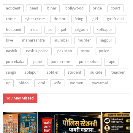
accident
beed
bihar
bollywood
bride
court
crime
cyber crime
doctor
firing
girl
girl friend
husband
india
ips
jail
jalgaon
kolhapur
love
maharashtra
mumbai
murder
nagpur
nashik
nashik police
pakistan
pcmc
police
policekaka
pune
pune crime
pune police
rape
sangli
solapur
soldier
student
suicide
teacher
up
video
viral
wife
women
yavatmal
You May Missed