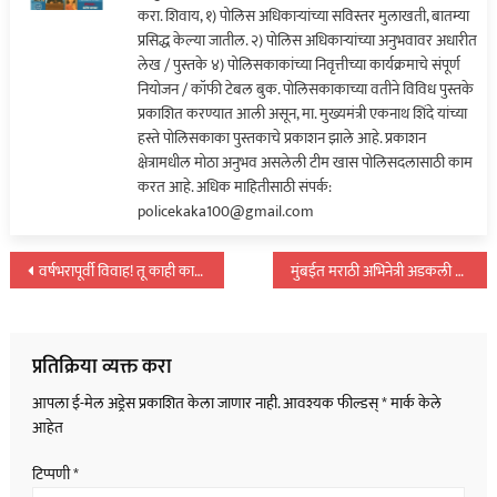
करा. शिवाय, १) पोलिस अधिकाऱ्यांच्या सविस्तर मुलाखती, बातम्या
पोलिस
प्रसिद्ध केल्या जातील. २) पोलिस अधिकाऱ्यांच्या अनुभवावर अधारीत
भल्या
लेख / पुस्तके ४) पोलिसकाकांच्या निवृत्तीच्या कार्यक्रमाचे संपूर्ण
पहाटे
नियोजन / कॉफी टेबल बुक. पोलिसकाकाच्या वतीने विविध पुस्तके
चेतनला
प्रकाशित करण्यात आली असून, मा. मुख्यमंत्री एकनाथ शिंदे यांच्या
घेऊन
हस्ते पोलिसकाका पुस्तकाचे प्रकाशन झाले आहे. प्रकाशन
गेले…
क्षेत्रामधील मोठा अनुभव असलेली टीम खास पोलिसदलासाठी काम
करत आहे. अधिक माहितीसाठी संपर्क:
policekaka100@gmail.com
पोस्टचे
वर्षभरापूर्वी विवाह! तू काही कामाचा नाहीस, पत्नीच्या त्रासाला कंटाळून आत्महत्या…
मुंबईत मराठी अभिनेत्री अडकली सेक्स रॅकेटमध्ये; एका रात्रीसाठी मिळायचे…
नॅव्हिगेशन
प्रतिक्रिया व्यक्त करा
आपला ई-मेल अड्रेस प्रकाशित केला जाणार नाही.
आवश्यक फील्डस्
*
मार्क केले
आहेत
टिप्पणी
*