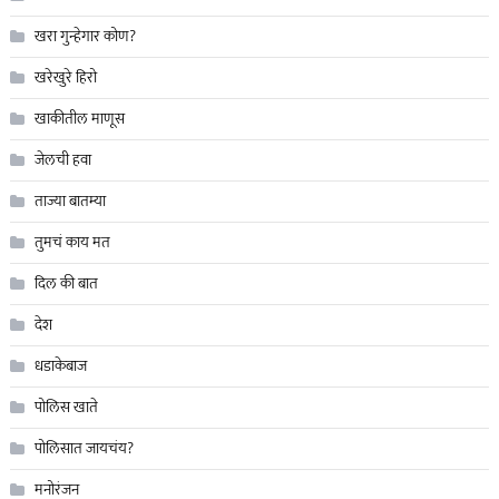
खरा गुन्हेगार कोण?
खरेखुरे हिरो
खाकीतील माणूस
जेलची हवा
ताज्या बातम्या
तुमचं काय मत
दिल की बात
देश
धडाकेबाज
पोलिस खाते
पोलिसात जायचंय?
मनोरंजन