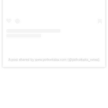
बोनेटवर बसवून
फिरवल्याप्रकरणी कारवाई…
ऑगस्ट 6, 2026
ताज्या बातम्या
महाराष्ट्र
हृदयद्रावक! पोलीस
भरतीसाठी धावण्याचा सराव
करताना खाली कोसळला
अन्…
A post shared by www.policekaka.com (@policekaka_news)
ऑगस्ट 6, 2026
ताज्या बातम्या
विदेश
Live व्हिडिओ कॅमेऱ्यासमोरच
स्टार इन्फ्लुएन्सरला मारली
गोळी…
ऑगस्ट 6, 2026