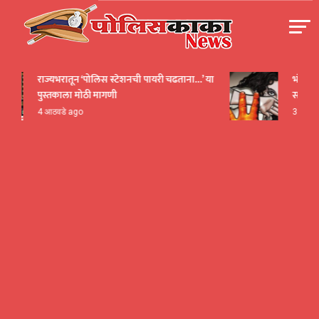
Skip
to
content
पोलीसकाका | POLICEKAKA
राज्यभरातून ‘पोलिस स्टेशनची पायरी चढताना…’ या
भंडारा हादर
पुस्तकाला मोठी मागणी
सार्वजनिक
4 आठवडे ago
3 तास ago