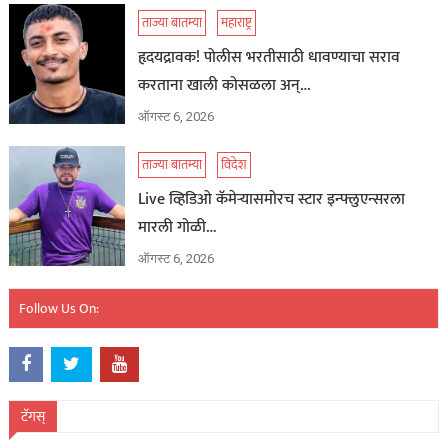
ताज्या बातम्या
महाराष्ट्र
हृदयद्रावक! पोलीस भरतीसाठी धावण्याचा सराव
करताना खाली कोसळला अन्…
ऑगस्ट 6, 2026
ताज्या बातम्या
विदेश
Live व्हिडिओ कॅमेऱ्यासमोरच स्टार इन्फ्लुएन्सरला
मारली गोळी…
ऑगस्ट 6, 2026
Follow Us On:
टॅगस्