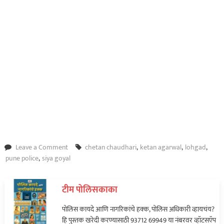
on
Leave a Comment
chetan chaudhari
,
ketan agarwal
,
lohgad
,
सीन
pune police
,
siya goyal
रिक्रिएशन!
लोहगडावर
टीम पोलिसकाका
दाट
धुकं
पोलिस कायदे आणि नागरिकांचे हक्क, पोलिस अधिकारी व्हायचंय?
अन्
हि पुस्तक खरेदी करण्यासाठी 93712 69949 या नंबरवर व्हॉटसऍप
पाऊस,