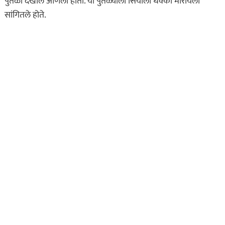
पुतळा देखील आणला होता. या पुतळ्याला सियाला धक्का मारायला
सांगितले होते.
असा घडला गुन्हा
कायद्याचा बडगा
ताज्या बातम्या
पोलिस खाते
मुख्य बातम्या
स्पेशल न्यूज
राज्यभरातून ‘पोलिस
स्टेशनची पायरी चढताना…’
या पुस्तकाला मोठी मागणी
जुलै 11, 2026