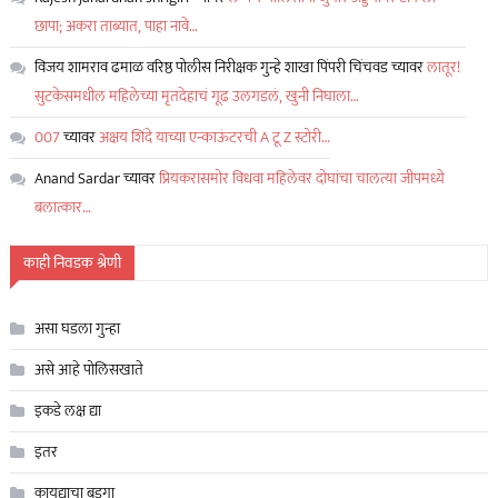
छापा; अकरा ताब्यात, पाहा नावे…
विजय शामराव ढमाळ वरिष्ठ पोलीस निरीक्षक गुन्हे शाखा पिंपरी चिंचवड
च्यावर
लातूर!
सुटकेसमधील महिलेच्या मृतदेहाचं गूढ उलगडलं, खुनी निघाला…
007
च्यावर
अक्षय शिंदे याच्या एन्काऊंटरची A टू Z स्टोरी…
Anand Sardar
च्यावर
प्रियकरासमोर विधवा महिलेवर दोघांचा चालत्या जीपमध्ये
बलात्कार…
काही निवडक श्रेणी
असा घडला गुन्हा
असे आहे पोलिसखाते
इकडे लक्ष द्या
इतर
कायद्याचा बडगा