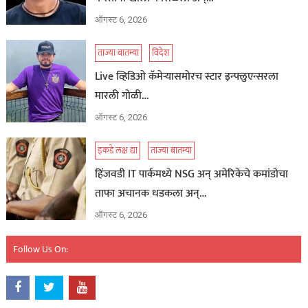
ऑगस्ट 6, 2026
ताज्या बातम्या
विदेश
Live व्हिडिओ कॅमेऱ्यासमोरच स्टार इन्फ्लुएन्सरला
मारली गोळी…
ऑगस्ट 6, 2026
इकडे लक्ष द्या
ताज्या बातम्या
हिंजवडी IT पार्कमध्ये NSG अन् अमेरिकेचे कमांडोचा
ताफा अचानक धडकला अन्…
ऑगस्ट 6, 2026
Follow Us On: