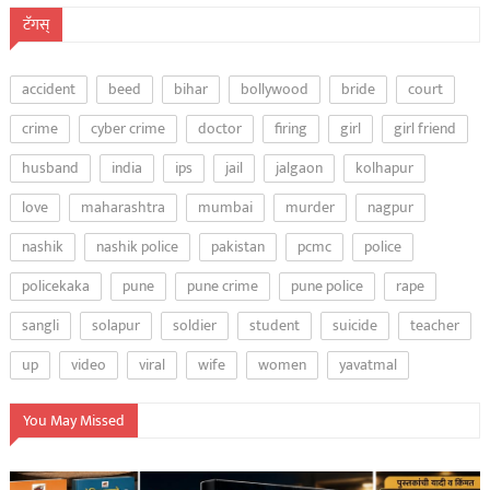
टॅगस्
accident
beed
bihar
bollywood
bride
court
crime
cyber crime
doctor
firing
girl
girl friend
husband
india
ips
jail
jalgaon
kolhapur
love
maharashtra
mumbai
murder
nagpur
nashik
nashik police
pakistan
pcmc
police
policekaka
pune
pune crime
pune police
rape
sangli
solapur
soldier
student
suicide
teacher
up
video
viral
wife
women
yavatmal
You May Missed