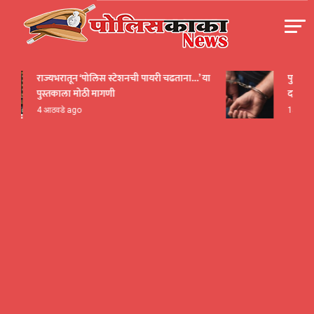
Skip
to
content
पोलीसकाका | POLICEKAKA
राज्यभरातून ‘पोलिस स्टेशनची पायरी चढताना…’ या
पुणे! येर
पुस्तकाला मोठी मागणी
दाखवला 
4 आठवडे ago
15 तास ag