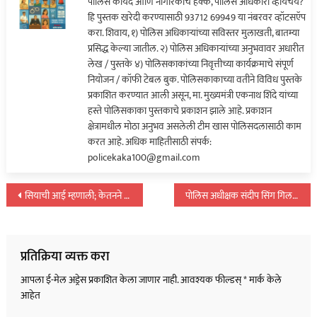
पोलिस कायदे आणि नागरिकांचे हक्क, पोलिस अधिकारी व्हायचंय?
दारूचं
हि पुस्तक खरेदी करण्यासाठी 93712 69949 या नंबरवर व्हॉटसऍप
व्यसन,
करा. शिवाय, १) पोलिस अधिकाऱ्यांच्या सविस्तर मुलाखती, बातम्या
अनेक
प्रसिद्ध केल्या जातील. २) पोलिस अधिकाऱ्यांच्या अनुभवावर अधारीत
बॉयफ्रेंड
लेख / पुस्तके ४) पोलिसकाकांच्या निवृत्तीच्या कार्यक्रमाचे संपूर्ण
अन्…
नियोजन / कॉफी टेबल बुक. पोलिसकाकाच्या वतीने विविध पुस्तके
प्रकाशित करण्यात आली असून, मा. मुख्यमंत्री एकनाथ शिंदे यांच्या
हस्ते पोलिसकाका पुस्तकाचे प्रकाशन झाले आहे. प्रकाशन
क्षेत्रामधील मोठा अनुभव असलेली टीम खास पोलिसदलासाठी काम
करत आहे. अधिक माहितीसाठी संपर्क:
policekaka100@gmail.com
पोस्टचे
सियाची आई म्हणाली; केतनने मुलापेक्षाही जास्त प्रेम दिलं; दोघांनाही ढकलून द्या…
पोलिस अधीक्षक संदीप सिंग गिल रात्रीच्या अंधारात पोहचले लोहगडावर अन्…
नॅव्हिगेशन
प्रतिक्रिया व्यक्त करा
आपला ई-मेल अड्रेस प्रकाशित केला जाणार नाही.
आवश्यक फील्डस्
*
मार्क केले
आहेत