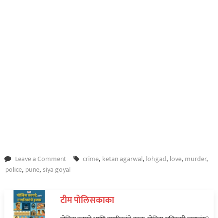
on
Leave a Comment
crime
,
ketan agarwal
,
lohgad
,
love
,
murder
,
खळबळजनक
police
,
pune
,
siya goyal
खुलासा!
सिया
टीम पोलिसकाका
बारावी
नापास,