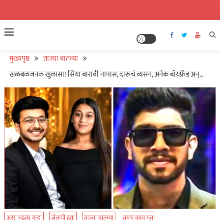
मुख्यपृष्ठ
ताज्या बातम्या
खळबळजनक खुलासा! सिया बारावी नापास, दारूचं व्यसन, अनेक बॉयफ्रेंड अन्…
असा घडला गुन्हा
जेलची हवा
ताज्या बातम्या
तुमचं काय मत