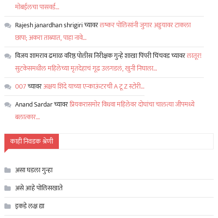
मोबईलचा पासवर्ड…
Rajesh janardhan shrigiri
च्यावर
लष्कर पोलिसांनी जुगार अड्डयावर टाकला
छापा; अकरा ताब्यात, पाहा नावे…
विजय शामराव ढमाळ वरिष्ठ पोलीस निरीक्षक गुन्हे शाखा पिंपरी चिंचवड
च्यावर
लातूर!
सुटकेसमधील महिलेच्या मृतदेहाचं गूढ उलगडलं, खुनी निघाला…
007
च्यावर
अक्षय शिंदे याच्या एन्काऊंटरची A टू Z स्टोरी…
Anand Sardar
च्यावर
प्रियकरासमोर विधवा महिलेवर दोघांचा चालत्या जीपमध्ये
बलात्कार…
काही निवडक श्रेणी
असा घडला गुन्हा
असे आहे पोलिसखाते
इकडे लक्ष द्या