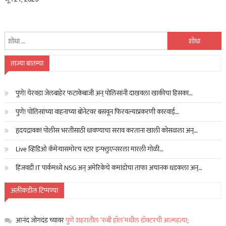
यांचा
शोध
घ्या
ताज्या बातम्या
:
पुणे! येरवडा जेलबाहेर फटाकेबाजी अन् पोलिसांनी दाखवला खाकीचा हिसका…
पुणे! पोलिसांच्या वाहनाच्या बोनेटवर बसवून फिरवल्याप्रकरणी कारवाई…
हृदयद्रावक! पोलीस भरतीसाठी धावण्याचा सराव करताना खाली कोसळला अन्…
Live व्हिडिओ कॅमेऱ्यासमोरच स्टार इन्फ्लुएन्सरला मारली गोळी…
हिंजवडी IT पार्कमध्ये NSG अन् अमेरिकेचे कमांडोचा ताफा अचानक धडकला अन्…
अलीकडील टिप्पण्या
आनंद जोगदंड
च्यावर
पुणे शहरातील ‘रुबी हॉल’मधील डॉक्टरची आत्महत्या;