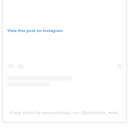
करताना खाली कोसळला
अन्…
ऑगस्ट 6, 2026
View this post on Instagram
ताज्या बातम्या
विदेश
Live व्हिडिओ कॅमेऱ्यासमोरच
स्टार इन्फ्लुएन्सरला मारली
गोळी…
ऑगस्ट 6, 2026
इकडे लक्ष द्या
ताज्या बातम्या
हिंजवडी IT पार्कमध्ये NSG
अन् अमेरिकेचे कमांडोचा
ताफा अचानक धडकला
A post shared by www.policekaka.com (@policekaka_news)
अन्…
ऑगस्ट 6, 2026