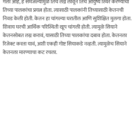
गेली आहे, हे समजल्यामुळे तिचे लग्न लावून तिचे आयुष्य स्थिर करण्याचा
तिच्या पालकांचा प्रयत्न होता. त्यासाठी पालकांनी तिच्यासाठी केतनची
निवड केली होती. केतन हा चांगल्या घरातील आणि सुशिक्षित मुलगा होता.
शिवाय घरची आर्थिक परिस्थिती खूप चांगली होती. त्यामुळे सियाने
केतनसोबत लग्न करावं, यासाठी तिच्या पालकांचा दबाव होता. केतनला
रिजेक्ट करता यावं, अशी एकही गोष्ट सियाकडे नव्हती. त्यामुळेच सियाने
केतनला मारण्याचा कट रचला.
असा घडला गुन्हा
कायद्याचा बडगा
ताज्या बातम्या
पोलिस खाते
मुख्य बातम्या
स्पेशल न्यूज
राज्यभरातून ‘पोलिस
स्टेशनची पायरी चढताना…’
या पुस्तकाला मोठी मागणी
जुलै 11, 2026