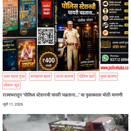
असा घडला गुन्हा
कायद्याचा बडगा
ताज्या बातम्या
पोलिस खाते
मुख्य बातम्या
स्पेशल न्यूज
राज्यभरातून ‘पोलिस स्टेशनची पायरी चढताना…’ या पुस्तकाला मोठी मागणी
जुलै 11, 2026