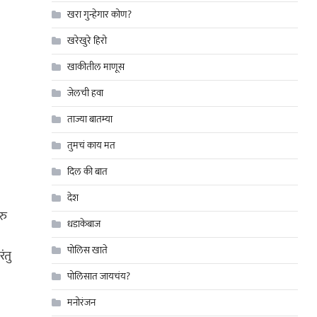
खरा गुन्हेगार कोण?
खरेखुरे हिरो
खाकीतील माणूस
जेलची हवा
ताज्या बातम्या
तुमचं काय मत
दिल की बात
देश
रु
धडाकेबाज
पोलिस खाते
ंतु
पोलिसात जायचंय?
मनोरंजन