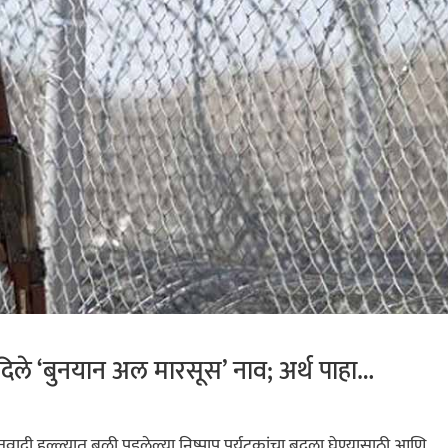
ले ‘बुनयान अल मारसूस’ नाव; अर्थ पाहा…
ादी हल्ल्यात बळी पडलेल्या निष्पाप पर्यटकांचा बदला घेण्यासाठी आणि