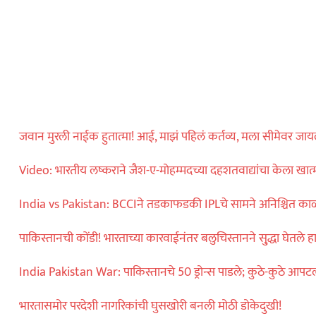
विदेश
ॅमेऱ्यासमोरच स्टार
ा मारली गोळी…
ताज्या बातम्या
्कमध्ये NSG अन्
जवान मुरली नाईक हुतात्मा! आई, माझं पहिलं कर्तव्य, मला सीमेवर जा
ांडोचा ताफा अचानक
Video: भारतीय लष्कराने जैश-ए-मोहम्मदच्या दहशतवाद्यांचा केला खात
India vs Pakistan: BCCIने तडकाफडकी IPLचे सामने अनिश्चित का
पाकिस्तानची कोंडी! भारताच्या कारवाईनंतर बलुचिस्तानने सु्द्धा घेतले 
India Pakistan War: पाकिस्तानचे 50 ड्रोन्स पाडले; कुठे-कुठे आपट
भारतासमोर परदेशी नागरिकांची घुसखोरी बनली मोठी डोकेदुखी!