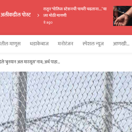
राज्यभरातून ‘पोलिस स्टेशनची पायरी चढताना…’ या
अलीकडील पोस्ट
पुस्तकाला मोठी मागणी
EKAKA
4 आठवडे ago
तील माणूस
धडाकेबाज
मनोरंजन
स्पेशल न्यूज
आणखी…
े ‘बुनयान अल मारसूस’ नाव; अर्थ पाहा…