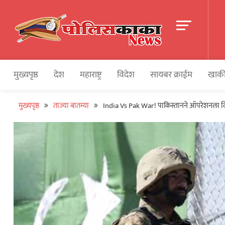
Skip
to
content
पोलीसकाका | POLIC
Police and Crime News
मुख्यपृष्ठ
देश
महाराष्ट्र
विदेश
सायबर क्राईम
खाकी
मुख्यपृष्ठ
ताज्या बातम्या
India Vs Pak War! पाकिस्तानने ऑपरेशनला दिल