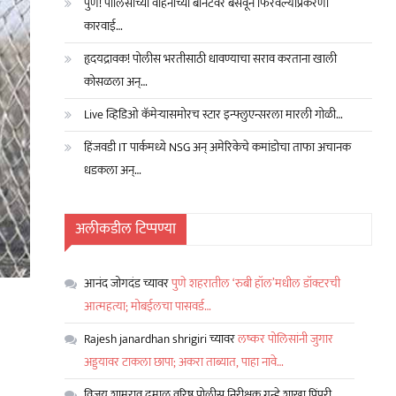
पुणे! पोलिसांच्या वाहनाच्या बोनेटवर बसवून फिरवल्याप्रकरणी
कारवाई…
हृदयद्रावक! पोलीस भरतीसाठी धावण्याचा सराव करताना खाली
कोसळला अन्…
Live व्हिडिओ कॅमेऱ्यासमोरच स्टार इन्फ्लुएन्सरला मारली गोळी…
हिंजवडी IT पार्कमध्ये NSG अन् अमेरिकेचे कमांडोचा ताफा अचानक
धडकला अन्…
अलीकडील टिप्पण्या
आनंद जोगदंड
च्यावर
पुणे शहरातील ‘रुबी हॉल’मधील डॉक्टरची
आत्महत्या; मोबईलचा पासवर्ड…
Rajesh janardhan shrigiri
च्यावर
लष्कर पोलिसांनी जुगार
अड्डयावर टाकला छापा; अकरा ताब्यात, पाहा नावे…
विजय शामराव ढमाळ वरिष्ठ पोलीस निरीक्षक गुन्हे शाखा पिंपरी