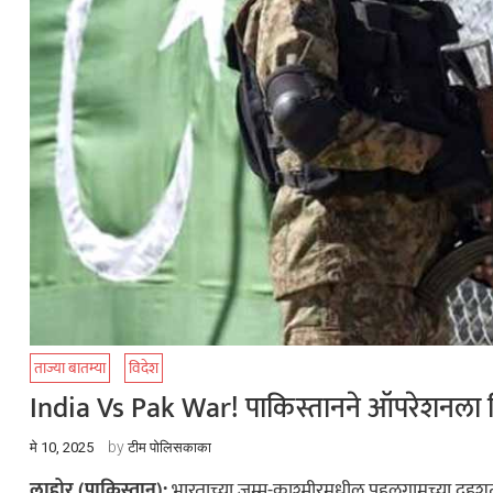
ताज्या बातम्या
विदेश
India Vs Pak War! पाकिस्तानने ऑपरेशनला दि
by
मे 10, 2025
टीम पोलिसकाका
लाहोर (पाकिस्तान):
भारताच्या जम्मू-काश्मीरमधील पहलगामच्या दहशतव