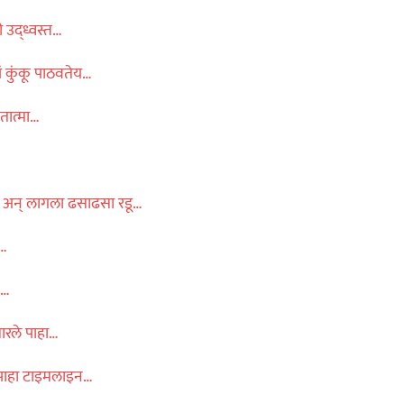
ी उद्ध्वस्त…
ं कुंकू पाठवतेय…
तात्मा…
 अन् लागला ढसाढसा रडू…
ा…
ं…
ारले पाहा…
 पाहा टाइमलाइन…