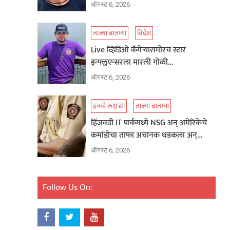
ऑगस्ट 6, 2026
ताज्या बातम्या
विदेश
Live व्हिडिओ कॅमेऱ्यासमोरच स्टार
इन्फ्लुएन्सरला मारली गोळी…
ऑगस्ट 6, 2026
इकडे लक्ष द्या
ताज्या बातम्या
हिंजवडी IT पार्कमध्ये NSG अन् अमेरिकेचे
कमांडोचा ताफा अचानक धडकला अन्…
ऑगस्ट 6, 2026
Follow Us On: