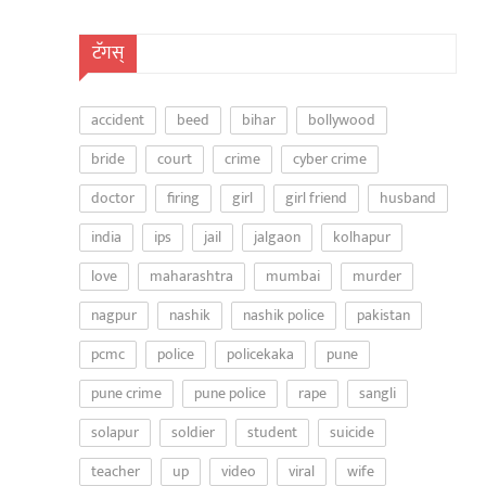
टॅगस्
accident
beed
bihar
bollywood
bride
court
crime
cyber crime
doctor
firing
girl
girl friend
husband
india
ips
jail
jalgaon
kolhapur
love
maharashtra
mumbai
murder
nagpur
nashik
nashik police
pakistan
pcmc
police
policekaka
pune
pune crime
pune police
rape
sangli
solapur
soldier
student
suicide
teacher
up
video
viral
wife