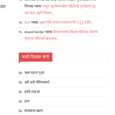
 ठार
चिंचवड
च्यावर
लातूर! सुटकेसमधील महिलेच्या मृतदेहाचं गूढ
उलगडलं, खुनी निघाला…
007
च्यावर
अक्षय शिंदे याच्या एन्काऊंटरची A टू Z स्टोरी…
Anand Sardar
च्यावर
प्रियकरासमोर विधवा महिलेवर दोघांचा
चालत्या जीपमध्ये बलात्कार…
काही निवडक श्रेणी
असा घडला गुन्हा
असे आहे पोलिसखाते
इकडे लक्ष द्या
इतर
कायद्याचा बडगा