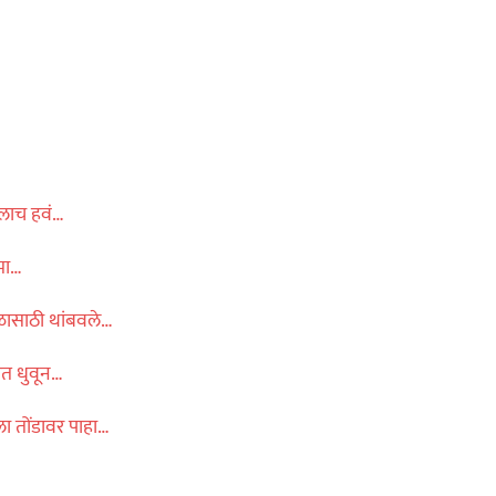
यलाच हवं…
्मा…
ळासाठी थांबवले…
हात धुवून…
ला तोंडावर पाहा…