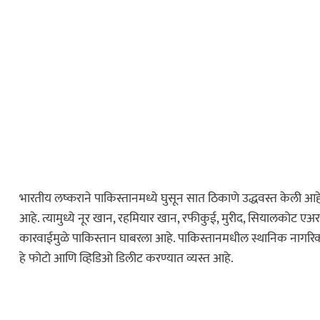
कायद्याचा बडगा
पोलिस खाते
भारतीय लष्कराने पाकिस्तानमध्ये घुसून सात ठिकाणे उद्धवस्त केली आहे
स्पेशल न्यूज
आहे. त्यामुध्ये नूर खान, रहमियार खान, रफीकुई, मुरीद, सियालकोट एअर
ोलिस स्टेशनची पायरी
कारवाईमुळे पाकिस्तान घाबरला आहे. पाकिस्तानमधील स्थानिक नागरिका
ुस्तकाला मोठी
हे फोटो आणि व्हिडिओ डिलीट करण्यात व्यस्त आहे.
धडाकेबाज