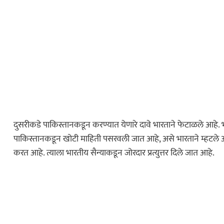
ेलबाहेर फटाकेबाजी
ी दाखवला खाकीचा
ताज्या बातम्या
या वाहनाच्या बोनेटवर
याप्रकरणी कारवाई…
दुसरीकडे पाकिस्तानकडून करण्यात येणारे दावे भारताने फेटाळले आहे. भारताच
पाकिस्तानकडून खोटी माहिती पसरवली जात आहे, असे भारताने म्हटले आहे
महाराष्ट्र
करत आहे. त्याला भारतीय सैन्याकडून जोरदार प्रत्युत्तर दिले जात आहे.
ोलीस भरतीसाठी
ाव करताना खाली
…