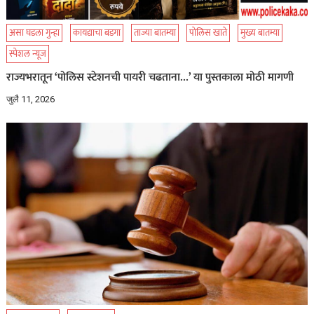
असा घडला गुन्हा
कायद्याचा बडगा
ताज्या बातम्या
पोलिस खाते
मुख्य बातम्या
स्पेशल न्यूज
राज्यभरातून ‘पोलिस स्टेशनची पायरी चढताना…’ या पुस्तकाला मोठी मागणी
जुलै 11, 2026