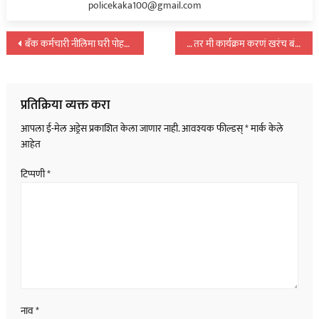
policekaka100@gmail.com
पोस्टचे
बँक कर्मचारी नीलिमा घरी पोहचलीच नाही; आढळला मृतदेह…
… तर मी कार्यक्रम करणं खरंच बंद करेन : गौतमी पाटील
नॅव्हिगेशन
प्रतिक्रिया व्यक्त करा
आपला ई-मेल अड्रेस प्रकाशित केला जाणार नाही.
आवश्यक फील्डस्
*
मार्क केले
आहेत
टिप्पणी
*
नाव
*