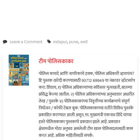
on
Leave a Comment
indapur
,
pune
,
well
पुणे
जिल्ह्यात
टीम पोलिसकाका
विहिरीत
कोसळला
पोलिस कायदे आणि नागरिकांचे हक्क, पोलिस अधिकारी व्हायचंय?
मातीचा
हि पुस्तक खरेदी करण्यासाठी 93712 69949 या नंबरवर व्हॉटसऍप
ढिगाळा;
करा. शिवाय, १) पोलिस अधिकाऱ्यांच्या सविस्तर मुलाखती, बातम्या
चौघे
प्रसिद्ध केल्या जातील. २) पोलिस अधिकाऱ्यांच्या अनुभवावर अधारीत
अडकले…
लेख / पुस्तके ४) पोलिसकाकांच्या निवृत्तीच्या कार्यक्रमाचे संपूर्ण
नियोजन / कॉफी टेबल बुक. पोलिसकाकाच्या वतीने विविध पुस्तके
प्रकाशित करण्यात आली असून, मा. मुख्यमंत्री एकनाथ शिंदे यांच्या
हस्ते पोलिसकाका पुस्तकाचे प्रकाशन झाले आहे. प्रकाशन
क्षेत्रामधील मोठा अनुभव असलेली टीम खास पोलिसदलासाठी काम
करत आहे. अधिक माहितीसाठी संपर्क: