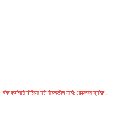
नात्याला काळिमा! पुणे
जिल्ह्यात अल्पवयीन मुलीवर
आजोबाने केला अत्याचार…
ऑगस्ट 1, 2026
बँक कर्मचारी नीलिमा घरी पोहचलीच नाही; आढळला मृतदेह…