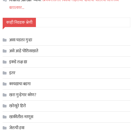
बलात्कार…
काही निवडक श्रेणी
असा घडला गुन्हा
असे आहे पोलिसखाते
इकडे लक्ष द्या
इतर
कायद्याचा बडगा
खरा गुन्हेगार कोण?
खरेखुरे हिरो
खाकीतील माणूस
जेलची हवा