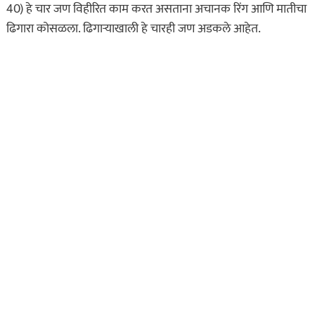
40) हे चार जण विहीरित काम करत असताना अचानक रिंग आणि मातीचा
ताज्या बातम्या
सायबर क्राईम
ढिगारा कोसळला. ढिगार्‍याखाली हे चारही जण अडकले आहेत.
‘डीपफेक’ व्हिडिओचा वापर
अन् पुण्यातील
व्यावसायिकाची
कोट्यावधींची फसवणूक…
ऑगस्ट 5, 2026
असा घडला गुन्हा
इकडे लक्ष द्या
ताज्या बातम्या
धक्कादायक! खासगी
ट्रॅव्हलमध्ये रात्रीच्या
प्रवासादरम्यान महिलेचा
दोनवेळा विनयभंग…
ऑगस्ट 3, 2026
ताज्या बातम्या
तुमचं काय मत