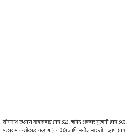
असा घडला गुन्हा
कायद्याचा बडगा
ताज्या बातम्या
पोलिस खाते
मुख्य बातम्या
स्पेशल न्यूज
राज्यभरातून ‘पोलिस
स्टेशनची पायरी चढताना…’
या पुस्तकाला मोठी मागणी
सोमनाथ लक्ष्मण गायकवाड (वय 32), जावेद अकबर मुलानी (वय 30),
जुलै 11, 2026
परशुराम बन्सीलाल चव्हाण (वय 30) आणि मनोज मारुती चव्हाण (वय