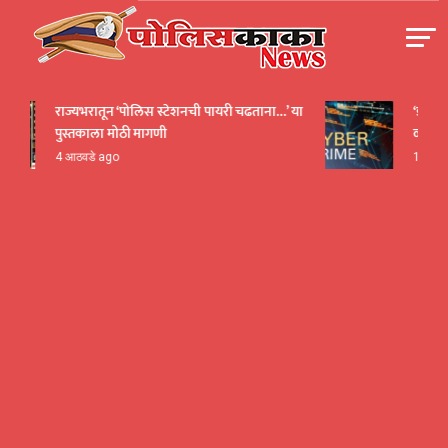
Skip
to
content
पोलीसकाका | POLICEKAKA
राज्यभरातून ‘पोलिस स्टेशनची पायरी चढताना…’ या
‘डीपफेक’ व
पुस्तकाला मोठी मागणी
व्यावसायि
4 आठवडे ago
12 तास ag