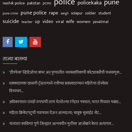
police
pune
policekaka
nashik police
pakistan
pcmc
pune police
rape
solapur
soldier
student
sangli
pune crime
suicide
up
wife
video
viral
women
yavatmal
teacher
ताज्या बातम्या
‘डीपफेक’ व्हिडिओचा वापर अन् पुण्यातील व्यावसायिकाची कोट्यावधींची फसवणूक…
धक्कादायक! खासगी ट्रॅव्हलमध्ये रात्रीच्या प्रवासादरम्यान महिलेचा दोनवेळा
विनयभंग…
अधिकाऱ्याला लाखो रुपयांची लाच घेतलेल्या रंगेहात पकडलं; घरात मिळालं घबाड…
महिला क्रिकेटपटूची गळफास घेऊन आत्महत्या; भावूक सुसाईड नोट…
नात्याला काळिमा! पुणे जिल्ह्यात अल्पवयीन मुलीवर आजोबाने केला अत्याचार…