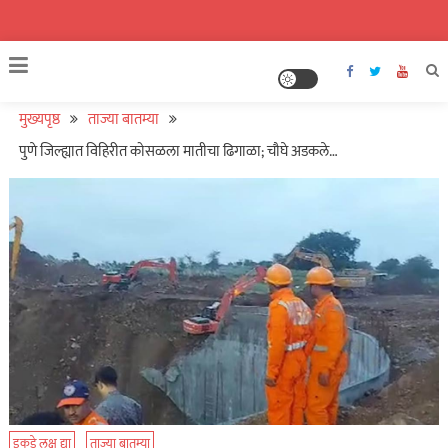
मुख्यपृष्ठ
ताज्या बातम्या
पुणे जिल्ह्यात विहिरीत कोसळला मातीचा ढिगाळा; चौघे अडकले…
इकडे लक्ष द्या
ताज्या बातम्या