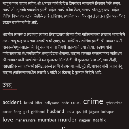
म्हणून काम पाहात आहेत. श्री. धायबर यांनी विविध विषयांवर सातत्याने लिखान केले असून,
त्यांची तीन पुस्तके प्रकाशीत झाली आहेत. त्यांचे अनेक लेख, बातम्या प्रसिद्ध झाल्या आहेत.
विविध विषयांवर ब्लॉग लिहीले आहेत. शिवाय, स्थानिक पातळीपासून ते आंतरराष्ट्रीय पातळीवर
जाऊन वार्तांकन केले आहे.
भारतीय लष्कर व जवान हा त्यांच्या जिव्हाळ्याचा विषय होता. पाकिस्तानच्या ताब्यात अडकलेले
जवान चंदू चव्हाण यांच्या नावाची चर्चा २०१६ च्या अखेरीस सर्वाधिक झाली. श्री. धायबर यांनी
‘सकाळ’मधून सातत्याने चंदू चव्हाण यांचा विषयी बातम्या केल्या होत्या. चव्हाण यांनी
पाकिस्तानच्या अंधारकोठडीत असह्य वेदना भोगल्या. चव्हाण भारतात परतल्यानंतर सर्वप्रथम
श्री. धायबर यांनी त्यांची भेट घेऊन मुलाखत मिळविली. ती मुलाखत ‘सकाळ’, साम टीव्ही,
‘साप्ताहिक सकाळ’मध्ये प्रसिद्ध झाली आणि देशभर गाजली. पुढे श्री. धायबर यांनी जवान चंदू
चव्हाण (पाकिस्तानमधील छळाचे 3 महिने 21 दिवस) हे पुस्तक लिहिले आहे.
टॅगस्
crime
accident
beed
court
bride
cyber crime
bihar
bollywood
husband
girl
ips
india
kolhapur
doctor
firing
jail
jalgaon
girl friend
love
murder
mumbai
nashik
maharashtra
nagpur