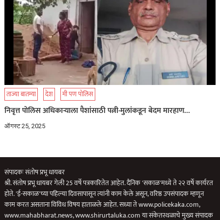
ताज्या बातम्या
देश
मी पण पोलिस
निवृत्त पोलिस अधिकाऱ्याला पैशांसाठी पत्नी-मुलांकडून बेदम मारहाण…
ऑगस्ट 25, 2025
संपादकः संतोष प्रभू धायबर
श्री. संतोष प्रभू धायबर गेली 25 वर्षे पत्रकारितेत आहेत. दैनिक 'सकाळ'मध्ये ते २२ वर्षे कार्यरत
होते. 'ई-सकाळ'च्या पहिल्या दिवसापासून त्यांनी काम केले असून, वरिष्ठ उपसंपादक म्हणून
काम करत असताना विविध विषय हाताळले आहेत. सध्या ते www.policekaka.com,
www.mahabharat.news, www.shirurtaluka.com या संकेतस्थळाचे मुख्य संपादक