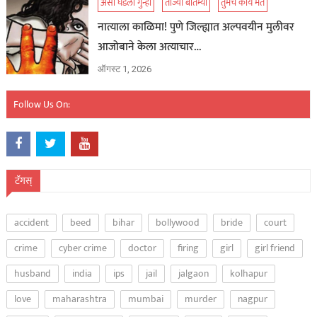
असा घडला गुन्हा
ताज्या बातम्या
तुमचं काय मत
नात्याला काळिमा! पुणे जिल्ह्यात अल्पवयीन मुलीवर
आजोबाने केला अत्याचार…
ऑगस्ट 1, 2026
Follow Us On:
टॅगस्
accident
beed
bihar
bollywood
bride
court
crime
cyber crime
doctor
firing
girl
girl friend
husband
india
ips
jail
jalgaon
kolhapur
love
maharashtra
mumbai
murder
nagpur