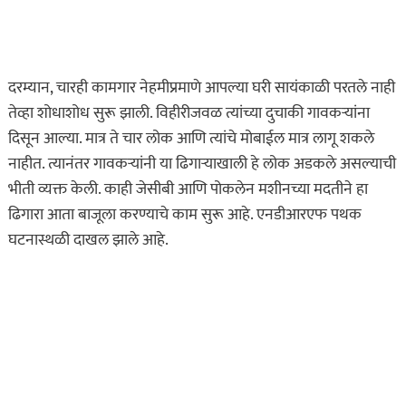
महाराष्ट्र
अधिकाऱ्याला लाखो रुपयांची
लाच घेतलेल्या रंगेहात
दरम्यान, चारही कामगार नेहमीप्रमाणे आपल्या घरी सायंकाळी परतले नाही
पकडलं; घरात मिळालं
तेव्हा शोधाशोध सुरू झाली. विहीरीजवळ त्यांच्या दुचाकी गावकऱ्यांना
घबाड…
दिसून आल्या. मात्र ते चार लोक आणि त्यांचे मोबाईल मात्र लागू शकले
ऑगस्ट 1, 2026
नाहीत. त्यानंतर गावकऱ्यांनी या ढिगार्‍याखाली हे लोक अडकले असल्याची
असा घडला गुन्हा
भीती व्यक्त केली. काही जेसीबी आणि पोकलेन मशीनच्या मदतीने हा
ताज्या बातम्या
महाराष्ट्र
ढिगारा आता बाजूला करण्याचे काम सुरू आहे. एनडीआरएफ पथक
घटनास्थळी दाखल झाले आहे.
महिला क्रिकेटपटूची गळफास
घेऊन आत्महत्या; भावूक
सुसाईड नोट…
ऑगस्ट 1, 2026
असा घडला गुन्हा
ताज्या बातम्या
तुमचं काय मत