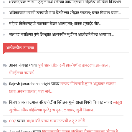
धक्कादायक! खासगी ट्रॅव्हलमध्ये रात्रीच्या प्रवासादरम्यान महिलेचा दोनवेळा विनयभंग…
अधिकाऱ्याला लाखो रुपयांची लाच घेतलेल्या रंगेहात पकडलं; घरात मिळालं घबाड…
महिला क्रिकेटपटूची गळफास घेऊन आत्महत्या; भावूक सुसाईड नोट…
नात्याला काळिमा! पुणे जिल्ह्यात अल्पवयीन मुलीवर आजोबाने केला अत्याचार…
अलीकडील टिप्पण्या
आनंद जोगदंड
च्यावर
पुणे शहरातील ‘रुबी हॉल’मधील डॉक्टरची आत्महत्या;
मोबईलचा पासवर्ड…
Rajesh janardhan shrigiri
च्यावर
लष्कर पोलिसांनी जुगार अड्डयावर टाकला
छापा; अकरा ताब्यात, पाहा नावे…
विजय शामराव ढमाळ वरिष्ठ पोलीस निरीक्षक गुन्हे शाखा पिंपरी चिंचवड
च्यावर
लातूर!
सुटकेसमधील महिलेच्या मृतदेहाचं गूढ उलगडलं, खुनी निघाला…
007
च्यावर
अक्षय शिंदे याच्या एन्काऊंटरची A टू Z स्टोरी…
Anand Sardar
च्यावर
प्रियकरासमोर विधवा महिलेवर दोघांचा चालत्या जीपमध्ये