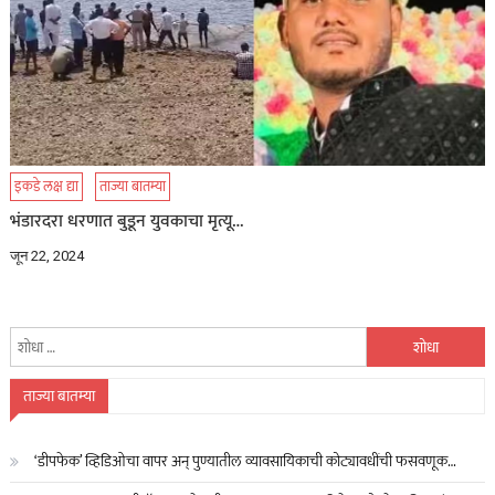
इकडे लक्ष द्या
ताज्या बातम्या
भंडारदरा धरणात बुडून युवकाचा मृत्यू…
जून 22, 2024
यांचा
शोध
घ्या
ताज्या बातम्या
:
‘डीपफेक’ व्हिडिओचा वापर अन् पुण्यातील व्यावसायिकाची कोट्यावधींची फसवणूक…