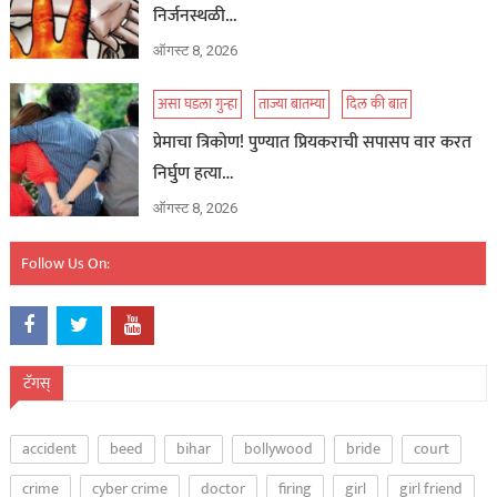
निर्जनस्थळी…
ऑगस्ट 8, 2026
असा घडला गुन्हा
ताज्या बातम्या
दिल की बात
प्रेमाचा त्रिकोण! पुण्यात प्रियकराची सपासप वार करत
निर्घुण हत्या…
ऑगस्ट 8, 2026
Follow Us On:
टॅगस्
accident
beed
bihar
bollywood
bride
court
crime
cyber crime
doctor
firing
girl
girl friend