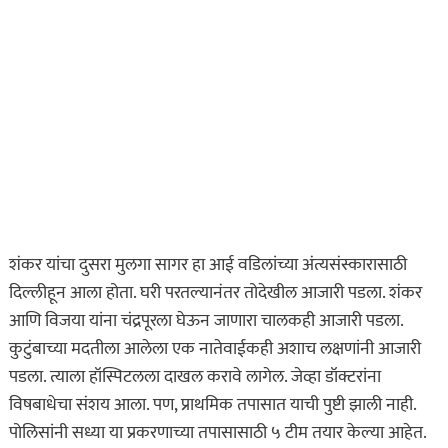
ताज्या बातम्या
धडाकेबाज
राजस्थानमधून आरोपीने
कुरिअरने मागवल्या तब्बल
४१ तलवारी अन्…
ऑगस्ट 10, 2026
खरा गुन्हेगार कोण?
ताज्या बातम्या
हृदयद्रावक! पुणे शहरात
शंकर यांचा दुसरा मुलगा सागर हा आई वडिलांच्या अंत्यसंस्कारासाठी
माणुसकीला काळिमा
दिल्लीहून आला होता. घरी परतल्यानंतर तोदेखील आजारी पडला. शंकर
फासणारी घटना…
आणि विजया यांना चंद्रपूरला घेऊन जाणारा चालकही आजारी पडला.
ऑगस्ट 9, 2026
कुटुंबाच्या मदतीला आलेला एक नातेवाईकही अशाच लक्षणांनी आजारी
पडला. त्याला हॉस्पिटलला दाखल करावे लागेल. जेव्हा डॉक्टरांना
ताज्या बातम्या
धडाकेबाज
विषबाधेचा संशय आला. पण, प्राथमिक तपासात याची पुष्टी झाली नाही.
पुणे शहरातील पबमध्ये पार्टी
पोलिसांनी सध्या या प्रकरणाच्या तपासासाठी ५ टीम तयार केल्या आहेत.
रंगली असतानाच पोलिसांची