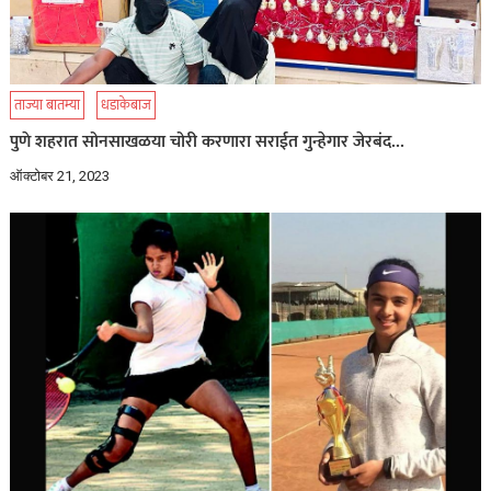
ताज्या बातम्या
धडाकेबाज
पुणे शहरात सोनसाखळया चोरी करणारा सराईत गुन्हेगार जेरबंद…
ऑक्टोबर 21, 2023