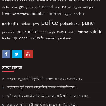
bihar
husband
girl
ips
india
jalgaon
kolhapur
doctor
firing
girl friend
jail
love
murder
mumbai
nashik
maharashtra
nagpur
police
pune
policekaka
nashik police
pakistan
pcmc
suicide
pune police
rape
solapur
soldier
student
pune crime
sangli
up
video
wife
viral
women
yavatmal
teacher
ताज्या बातम्या
राजस्थानमधून आरोपीने कुरिअरने मागवल्या तब्बल ४१ तलवारी अन्…
हृदयद्रावक! पुणे शहरात माणुसकीला काळिमा फासणारी घटना…
पुणे शहरातील पबमध्ये पार्टी रंगली असतानाच पोलिसांची अचानक धाड अन्…
शाळा सुटताच अल्पवयीन मुलीचे केले अपहरण अन् निर्जनस्थळी…