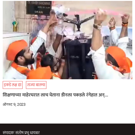
इकडे लक्ष द्या
ताज्या बातम्या
शिक्षणाच्या माहेरघरात लाच घेताना डीनला पकडले रंगेहात अन्…
ऑगस्ट 9, 2023
संपादकः संतोष प्रभू धायबर