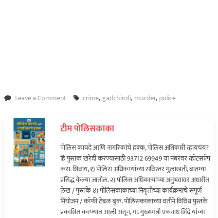
on
Leave a Comment
crime
,
gadchiroli
,
murder
,
police
कुटुंबातील
५
टीम पोलिसकाका
नव्हे
तर
पोलिस कायदे आणि नागरिकांचे हक्क, पोलिस अधिकारी व्हायचंय?
१६
हि पुस्तक खरेदी करण्यासाठी 93712 69949 या नंबरवर व्हॉटसऍप
जणांच्या
करा. शिवाय, १) पोलिस अधिकाऱ्यांच्या सविस्तर मुलाखती, बातम्या
हत्येचा
प्रसिद्ध केल्या जातील. २) पोलिस अधिकाऱ्यांच्या अनुभवावर अधारीत
होता
लेख / पुस्तके ४) पोलिसकाकांच्या निवृत्तीच्या कार्यक्रमाचे संपूर्ण
दोघींचा
नियोजन / कॉफी टेबल बुक. पोलिसकाकाच्या वतीने विविध पुस्तके
कट…
प्रकाशित करण्यात आली असून, मा. मुख्यमंत्री एकनाथ शिंदे यांच्या