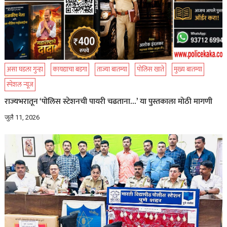
असा घडला गुन्हा
कायद्याचा बडगा
ताज्या बातम्या
पोलिस खाते
मुख्य बातम्या
स्पेशल न्यूज
राज्यभरातून ‘पोलिस स्टेशनची पायरी चढताना…’ या पुस्तकाला मोठी मागणी
जुलै 11, 2026