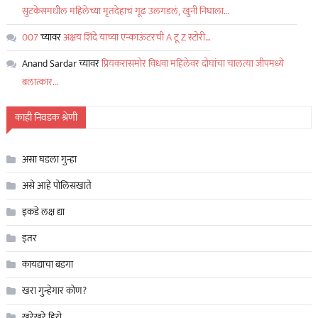
सुटकेसमधील महिलेच्या मृतदेहाचं गूढ उलगडलं, खुनी निघाला…
007
च्यावर
अक्षय शिंदे याच्या एन्काऊंटरची A टू Z स्टोरी…
Anand Sardar
च्यावर
प्रियकरासमोर विधवा महिलेवर दोघांचा चालत्या जीपमध्ये
बलात्कार…
काही निवडक श्रेणी
असा घडला गुन्हा
असे आहे पोलिसखाते
इकडे लक्ष द्या
इतर
कायद्याचा बडगा
खरा गुन्हेगार कोण?
खरेखुरे हिरो