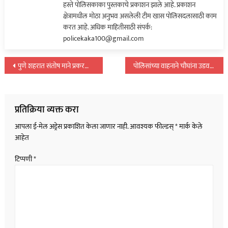
हस्ते पोलिसकाका पुस्तकाचे प्रकाशन झाले आहे. प्रकाशन
क्षेत्रामधील मोठा अनुभव असलेली टीम खास पोलिसदलासाठी काम
करत आहे. अधिक माहितीसाठी संपर्क:
policekaka100@gmail.com
पोस्टचे
पुणे शहरात संतोष माने प्रकरणाची पुनरावृत्ती; अनेक गाड्यांना उडवले…
पोलिसांच्या वाहनाने चौघांना उडवले; एकाचा जागीच मृत्यू…
नॅव्हिगेशन
प्रतिक्रिया व्यक्त करा
आपला ई-मेल अड्रेस प्रकाशित केला जाणार नाही.
आवश्यक फील्डस्
*
मार्क केले
आहेत
टिप्पणी
*