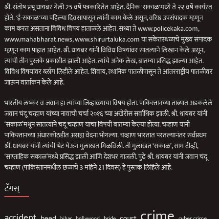
श्री. संतोष प्रभू धायबर गेली 25 वर्षे पत्रकारितेत आहेत. दैनिक 'सकाळ'मध्ये ते २२ वर्षे कार्यरत
होते. 'ई-सकाळ'च्या पहिल्या दिवसापासून त्यांनी काम केले असून, वरिष्ठ उपसंपादक म्हणून
काम करत असताना विविध विषय हाताळले आहेत. सध्या ते www.policekaka.com,
www.mahabharat.news, www.shirurtaluka.com या संकेतस्थळाचे मुख्य संपादक
म्हणून काम पाहात आहेत. श्री. धायबर यांनी विविध विषयांवर सातत्याने लिखान केले असून,
त्यांची तीन पुस्तके प्रकाशीत झाली आहेत. त्यांचे अनेक लेख, बातम्या प्रसिद्ध झाल्या आहेत.
विविध विषयांवर ब्लॉग लिहीले आहेत. शिवाय, स्थानिक पातळीपासून ते आंतरराष्ट्रीय पातळीवर
जाऊन वार्तांकन केले आहे.
भारतीय लष्कर व जवान हा त्यांच्या जिव्हाळ्याचा विषय होता. पाकिस्तानच्या ताब्यात अडकलेले
जवान चंदू चव्हाण यांच्या नावाची चर्चा २०१६ च्या अखेरीस सर्वाधिक झाली. श्री. धायबर यांनी
‘सकाळ’मधून सातत्याने चंदू चव्हाण यांचा विषयी बातम्या केल्या होत्या. चव्हाण यांनी
पाकिस्तानच्या अंधारकोठडीत असह्य वेदना भोगल्या. चव्हाण भारतात परतल्यानंतर सर्वप्रथम
श्री. धायबर यांनी त्यांची भेट घेऊन मुलाखत मिळविली. ती मुलाखत ‘सकाळ’, साम टीव्ही,
‘साप्ताहिक सकाळ’मध्ये प्रसिद्ध झाली आणि देशभर गाजली. पुढे श्री. धायबर यांनी जवान चंदू
चव्हाण (पाकिस्तानमधील छळाचे 3 महिने 21 दिवस) हे पुस्तक लिहिले आहे.
टॅगस्
crime
accident
beed
court
bollywood
bride
cyber crime