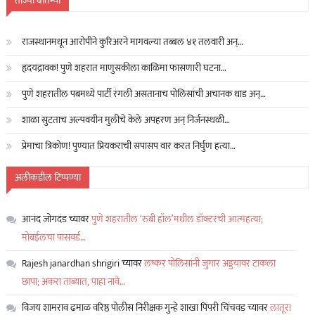
ताज्या बातम्या
:
राजस्थानमधून आरोपीने कुरिअरने मागवल्या तब्बल ४१ तलवारी अन्…
हृदयद्रावक! पुणे शहरात माणुसकीला काळिमा फासणारी घटना…
पुणे शहरातील पबमध्ये पार्टी रंगली असतानाच पोलिसांची अचानक धाड अन्…
शाळा सुटताच अल्पवयीन मुलीचे केले अपहरण अन् निर्जनस्थळी…
प्रेमाचा त्रिकोण! पुण्यात प्रियकराची सपासप वार करत निर्घुण हत्या…
अलीकडील टिप्पण्या
आनंद जोगदंड
च्यावर
पुणे शहरातील ‘रुबी हॉल’मधील डॉक्टरची आत्महत्या;
मोबईलचा पासवर्ड…
Rajesh janardhan shrigiri
च्यावर
लष्कर पोलिसांनी जुगार अड्डयावर टाकला
छापा; अकरा ताब्यात, पाहा नावे…
विजय शामराव ढमाळ वरिष्ठ पोलीस निरीक्षक गुन्हे शाखा पिंपरी चिंचवड
च्यावर
लातूर!