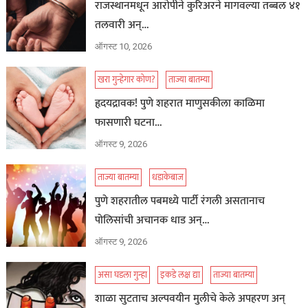
राजस्थानमधून आरोपीने कुरिअरने मागवल्या तब्बल ४१
तलवारी अन्…
ऑगस्ट 10, 2026
खरा गुन्हेगार कोण?
ताज्या बातम्या
हृदयद्रावक! पुणे शहरात माणुसकीला काळिमा
फासणारी घटना…
ऑगस्ट 9, 2026
ताज्या बातम्या
धडाकेबाज
पुणे शहरातील पबमध्ये पार्टी रंगली असतानाच
पोलिसांची अचानक धाड अन्…
ऑगस्ट 9, 2026
असा घडला गुन्हा
इकडे लक्ष द्या
ताज्या बातम्या
शाळा सुटताच अल्पवयीन मुलीचे केले अपहरण अन्