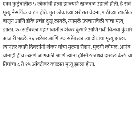
एका कुटुंबातील ५ लोकांची हत्या झाल्याने खळबळ उडाली होती. हे सर्व
मृत्यू नैसर्गिक वाटत होते. मृत लोकांच्या शरीरात वेदना, पाठीच्या खालील
बाजून आणि डोके प्रचंड दुखू लागले, त्यामुळे उपचारावेळी यांचा मृत्यू
झाला. २० सप्टेंबरला महागावातील शंकर कुंभारे आणि पत्नी विजया कुंभारे
आजारी पडले. २६ सप्टेंबर आणि २७ सप्टेंबरला त्या दोघांचा मृत्यू झाला.
त्यानंतर काही दिवसांनी शंकर यांचा मुलगा रोशन, मुलगी कोमल, आनंद
यांनाही हीच लक्षणे जाणवली आणि त्यांना हॉस्पिटलमध्ये दाखल केले. या
तिघांचा ८ ते १५ ऑक्टोबर काळात मृत्यू झाला होता.
असा घडला गुन्हा
कायद्याचा बडगा
ताज्या बातम्या
पोलिस खाते
मुख्य बातम्या
स्पेशल न्यूज
राज्यभरातून ‘पोलिस
स्टेशनची पायरी चढताना…’
या पुस्तकाला मोठी मागणी
जुलै 11, 2026