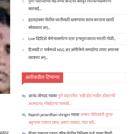
पुणे! पोलिसांच्या वाहनाच्या बोनेटवर बसवून फिरवल्याप्रकरणी
कारवाई…
हृदयद्रावक! पोलीस भरतीसाठी धावण्याचा सराव करताना खाली
कोसळला अन्…
Live व्हिडिओ कॅमेऱ्यासमोरच स्टार इन्फ्लुएन्सरला मारली गोळी…
हिंजवडी IT पार्कमध्ये NSG अन् अमेरिकेचे कमांडोचा ताफा अचानक
धडकला अन्…
अलीकडील टिप्पण्या
आनंद जोगदंड
च्यावर
पुणे शहरातील ‘रुबी हॉल’मधील डॉक्टरची
आत्महत्या; मोबईलचा पासवर्ड…
Rajesh janardhan shrigiri
च्यावर
लष्कर पोलिसांनी जुगार
अड्डयावर टाकला छापा; अकरा ताब्यात, पाहा नावे…
 असून
विजय शामराव ढमाळ वरिष्ठ पोलीस निरीक्षक गुन्हे शाखा पिंपरी