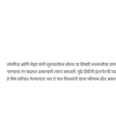
कायद्याचा बडगा
संघमित्रा आणि रोझा यांनी सुरुवातीला धोतरा या विषारी वनस्पतीचा वापर
पोलिस खाते
पाण्याचा रंग बदलत असल्याचे त्यांना समजले. पुढे दोघींनी इंटरनेटची 
स्पेशल न्यूज
हे विष शरिरात गेल्यानंतर चार ते पाच दिवसांनी याचा परिणाम होत असल
ोलिस स्टेशनची पायरी
ुस्तकाला मोठी
धडाकेबाज