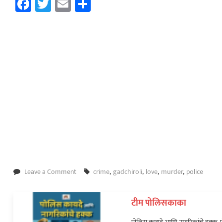
Facebook
Twitter
Email
Share
on
Leave a Comment
crime
,
gadchiroli
,
love
,
murder
,
police
प्रेमविवाहानंतर
नवऱ्यासह
टीम पोलिसकाका
पाच
जणांचा