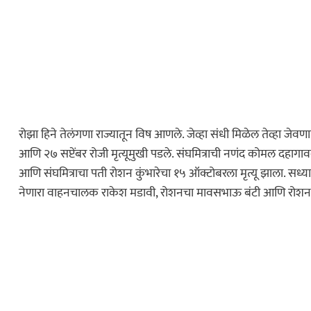
ेलबाहेर फटाकेबाजी
ी दाखवला खाकीचा
ताज्या बातम्या
या वाहनाच्या बोनेटवर
रोझा हिने तेलंगणा राज्यातून विष आणले. जेव्हा संधी मिळेल तेव्हा जेव
याप्रकरणी कारवाई…
आणि २७ सप्टेंबर रोजी मृत्यूमुखी पडले. संघमित्राची नणंद कोमल दहाग
आणि संघमित्राचा पती रोशन कुंभारेचा १५ ऑक्टोबरला मृत्यू झाला. सध
नेणारा वाहनचालक राकेश मडावी, रोशनचा मावसभाऊ बंटी आणि रोशनचा
महाराष्ट्र
ोलीस भरतीसाठी
ाव करताना खाली
…