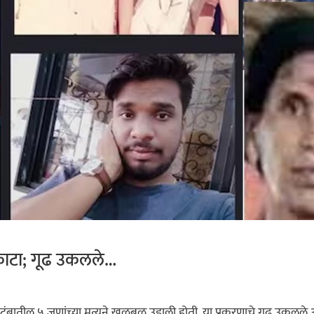
 काटा; गूढ उकलले…
टुंबातील ५ जणांच्या मृत्यूने खळबळ उडाली होती. या प्रकरणाचे गूढ उकलले