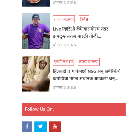
ऑगस्ट 6, 2026
ताज्या बातम्या
विदेश
Live व्हिडिओ कॅमेऱ्यासमोरच स्टार
इन्फ्लुएन्सरला मारली गोळी…
ऑगस्ट 6, 2026
इकडे लक्ष द्या
ताज्या बातम्या
हिंजवडी IT पार्कमध्ये NSG अन् अमेरिकेचे
कमांडोचा ताफा अचानक धडकला अन्…
ऑगस्ट 6, 2026
Follow Us On: