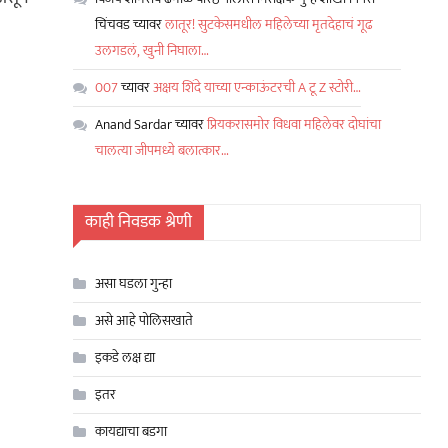
चिंचवड
च्यावर
लातूर! सुटकेसमधील महिलेच्या मृतदेहाचं गूढ
उलगडलं, खुनी निघाला…
007
च्यावर
अक्षय शिंदे याच्या एन्काऊंटरची A टू Z स्टोरी…
Anand Sardar
च्यावर
प्रियकरासमोर विधवा महिलेवर दोघांचा
चालत्या जीपमध्ये बलात्कार…
काही निवडक श्रेणी
असा घडला गुन्हा
असे आहे पोलिसखाते
इकडे लक्ष द्या
इतर
कायद्याचा बडगा