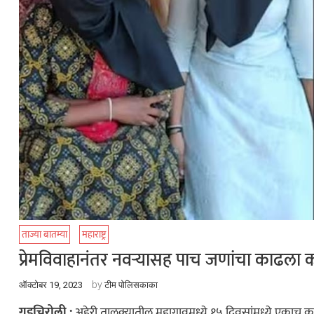
ताज्या बातम्या
महाराष्ट्र
प्रेमविवाहानंतर नवऱ्यासह पाच जणांचा काढला
by
ऑक्टोबर 19, 2023
टीम पोलिसकाका
गडचिरोली :
अहेरी तालुक्यातील महागावमध्ये १५ दिवसांमध्ये एकाच कु