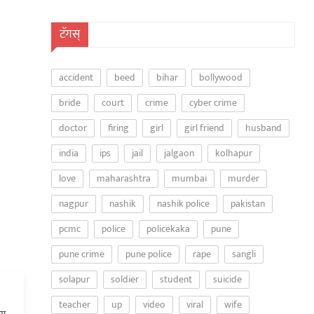
टॅगस्
accident
beed
bihar
bollywood
bride
court
crime
cyber crime
doctor
firing
girl
girl friend
husband
india
ips
jail
jalgaon
kolhapur
love
maharashtra
mumbai
murder
nagpur
nashik
nashik police
pakistan
pcmc
police
policekaka
pune
pune crime
pune police
rape
sangli
solapur
soldier
student
suicide
teacher
up
video
viral
wife