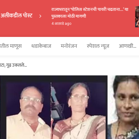
राज्यभरातून ‘पोलिस स्टेशनची पायरी चढताना…’ या
अलीकडील पोस्ट
पुस्तकाला मोठी मागणी
EKAKA
4 आठवडे ago
तील माणूस
धडाकेबाज
मनोरंजन
स्पेशल न्यूज
आणखी…
काटा; गूढ उकलले…