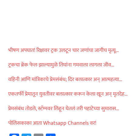
विदेश
ॅमेऱ्यासमोरच स्टार
ा मारली गोळी…
ताज्या बातम्या
भीषण अपघात! रिक्षावर ट्रक उलटून चार जणांचा जागीच मृत्यू…
्कमध्ये NSG अन्
ांडोचा ताफा अचानक
ट्रकचा ब्रेक फेल झाल्यामुळे तिघांना गमवाला लागला जीव…
वहिनी आणि मांत्रिकाचे प्रेमसंबंध; दिर बलात्कार अन् आत्महत्या…
एकतर्फी प्रेमातून युवतीवर बलात्कार करून केला खून अन् मृतदेह…
प्रेमसंबंध तोडले, स्टॅम्पवर लिहून घेतलं तरी पहाटेच्या सुमारास…
पोलिसकाका आता Whatsapp Channels वर!