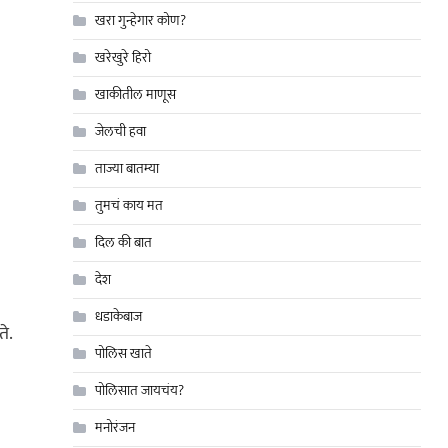
खरा गुन्हेगार कोण?
खरेखुरे हिरो
खाकीतील माणूस
जेलची हवा
ताज्या बातम्या
तुमचं काय मत
दिल की बात
देश
धडाकेबाज
े.
पोलिस खाते
पोलिसात जायचंय?
मनोरंजन