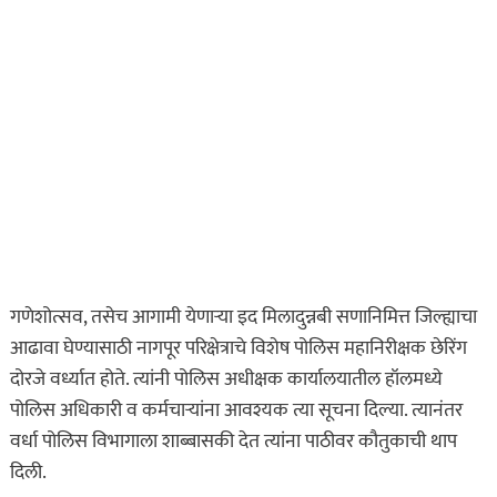
ताज्या बातम्या
धडाकेबाज
पुणे! येरवडा जेलबाहेर
फटाकेबाजी अन् पोलिसांनी
दाखवला खाकीचा हिसका…
ऑगस्ट 6, 2026
कायद्याचा बडगा
ताज्या बातम्या
पुणे! पोलिसांच्या वाहनाच्या
बोनेटवर बसवून
गणेशोत्सव, तसेच आगामी येणाऱ्या इद मिलादुन्नबी सणानिमित्त जिल्ह्याचा
फिरवल्याप्रकरणी कारवाई…
आढावा घेण्यासाठी नागपूर परिक्षेत्राचे विशेष पोलिस महानिरीक्षक छेरिंग
ऑगस्ट 6, 2026
दोरजे वर्ध्यात होते. त्यांनी पोलिस अधीक्षक कार्यालयातील हॉलमध्ये
पोलिस अधिकारी व कर्मचाऱ्यांना आवश्यक त्या सूचना दिल्या. त्यानंतर
ताज्या बातम्या
महाराष्ट्र
वर्धा पोलिस विभागाला शाब्बासकी देत त्यांना पाठीवर कौतुकाची थाप
हृदयद्रावक! पोलीस
दिली.
भरतीसाठी धावण्याचा सराव