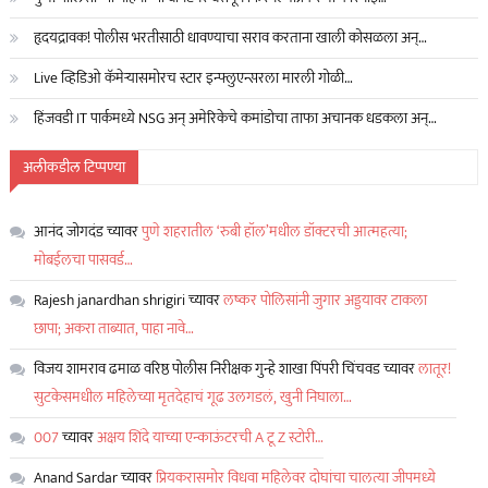
हृदयद्रावक! पोलीस भरतीसाठी धावण्याचा सराव करताना खाली कोसळला अन्…
Live व्हिडिओ कॅमेऱ्यासमोरच स्टार इन्फ्लुएन्सरला मारली गोळी…
हिंजवडी IT पार्कमध्ये NSG अन् अमेरिकेचे कमांडोचा ताफा अचानक धडकला अन्…
अलीकडील टिप्पण्या
आनंद जोगदंड
च्यावर
पुणे शहरातील ‘रुबी हॉल’मधील डॉक्टरची आत्महत्या;
मोबईलचा पासवर्ड…
Rajesh janardhan shrigiri
च्यावर
लष्कर पोलिसांनी जुगार अड्डयावर टाकला
छापा; अकरा ताब्यात, पाहा नावे…
विजय शामराव ढमाळ वरिष्ठ पोलीस निरीक्षक गुन्हे शाखा पिंपरी चिंचवड
च्यावर
लातूर!
सुटकेसमधील महिलेच्या मृतदेहाचं गूढ उलगडलं, खुनी निघाला…
007
च्यावर
अक्षय शिंदे याच्या एन्काऊंटरची A टू Z स्टोरी…
Anand Sardar
च्यावर
प्रियकरासमोर विधवा महिलेवर दोघांचा चालत्या जीपमध्ये