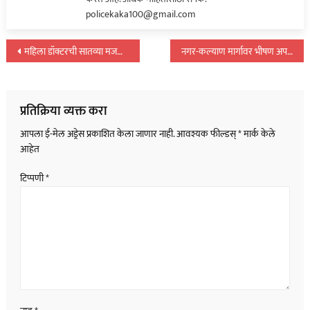
policekaka100@gmail.com
पोस्टचे
महिला डॉक्टरची सातव्या मजल्यावरुन उडी मारुन आत्महत्या, गुन्हा दाखल…
नगर-कल्याण मार्गावर भीषण अपघात! पाच मजुरांना चिरडले…
नॅव्हिगेशन
प्रतिक्रिया व्यक्त करा
आपला ई-मेल अड्रेस प्रकाशित केला जाणार नाही.
आवश्यक फील्डस्
*
मार्क केले
आहेत
टिप्पणी
*