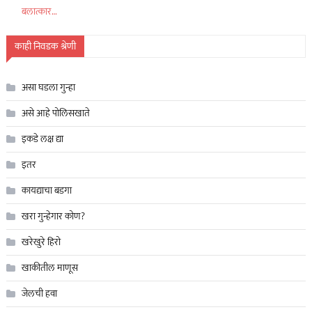
बलात्कार…
काही निवडक श्रेणी
असा घडला गुन्हा
असे आहे पोलिसखाते
इकडे लक्ष द्या
इतर
कायद्याचा बडगा
खरा गुन्हेगार कोण?
खरेखुरे हिरो
खाकीतील माणूस
जेलची हवा