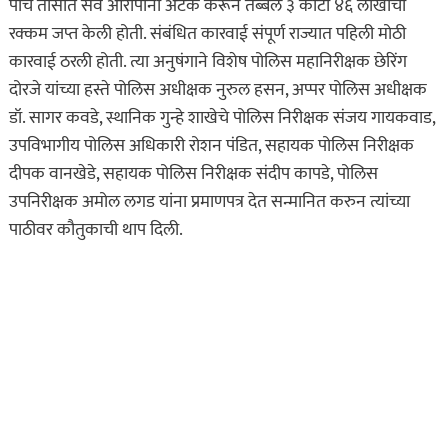
पाच तासांत सर्व आरोपींना अटक करून तब्बल ३ कोटी ४६ लाखांची
रक्कम जप्त केली होती. संबंधित कारवाई संपूर्ण राज्यात पहिली मोठी
कारवाई ठरली होती. त्या अनुषंगाने विशेष पोलिस महानिरीक्षक छेरिंग
दोरजे यांच्या हस्ते पोलिस अधीक्षक नुरुल हसन, अप्पर पोलिस अधीक्षक
डॉ. सागर कवडे, स्थानिक गुन्हे शाखेचे पोलिस निरीक्षक संजय गायकवाड,
उपविभागीय पोलिस अधिकारी रोशन पंडित, सहायक पोलिस निरीक्षक
दीपक वानखेडे, सहायक पोलिस निरीक्षक संदीप कापडे, पोलिस
उपनिरीक्षक अमोल लगड यांना प्रमाणपत्र देत सन्मानित करुन त्यांच्या
असा घडला गुन्हा
पाठीवर कौतुकाची थाप दिली.
कायद्याचा बडगा
ताज्या बातम्या
पोलिस खाते
मुख्य बातम्या
स्पेशल न्यूज
राज्यभरातून ‘पोलिस
स्टेशनची पायरी चढताना…’
या पुस्तकाला मोठी मागणी
जुलै 11, 2026