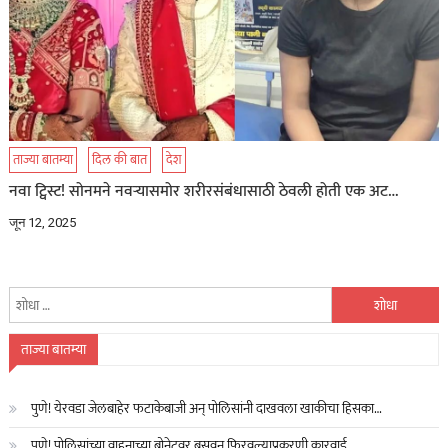
ताज्या बातम्या
दिल की बात
देश
नवा ट्विस्ट! सोनमने नवऱ्यासमोर शरीरसंबंधासाठी ठेवली होती एक अट…
जून 12, 2025
यांचा
शोध
घ्या
ताज्या बातम्या
:
पुणे! येरवडा जेलबाहेर फटाकेबाजी अन् पोलिसांनी दाखवला खाकीचा हिसका…
पुणे! पोलिसांच्या वाहनाच्या बोनेटवर बसवून फिरवल्याप्रकरणी कारवाई…