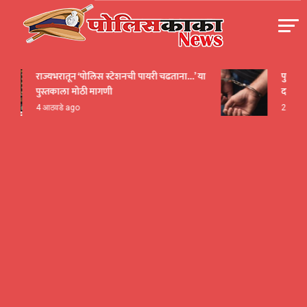
Skip
to
content
पोलीसकाका | POLICEKAKA
राज्यभरातून ‘पोलिस स्टेशनची पायरी चढताना…’ या
पुणे! येरव
पुस्तकाला मोठी मागणी
दाखवला ख
4 आठवडे ago
2 तास ago