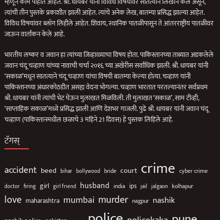
म्हणून काम पाहात आहेत. श्री. धायबर यांनी विविध विषयांवर सातत्याने लिखान केले असून,
त्यांची तीन पुस्तके प्रकाशीत झाली आहेत. त्यांचे अनेक लेख, बातम्या प्रसिद्ध झाल्या आहेत.
विविध विषयांवर ब्लॉग लिहीले आहेत. शिवाय, स्थानिक पातळीपासून ते आंतरराष्ट्रीय पातळीवर
जाऊन वार्तांकन केले आहे.
भारतीय लष्कर व जवान हा त्यांच्या जिव्हाळ्याचा विषय होता. पाकिस्तानच्या ताब्यात अडकलेले
जवान चंदू चव्हाण यांच्या नावाची चर्चा २०१६ च्या अखेरीस सर्वाधिक झाली. श्री. धायबर यांनी
‘सकाळ’मधून सातत्याने चंदू चव्हाण यांचा विषयी बातम्या केल्या होत्या. चव्हाण यांनी
पाकिस्तानच्या अंधारकोठडीत असह्य वेदना भोगल्या. चव्हाण भारतात परतल्यानंतर सर्वप्रथम
श्री. धायबर यांनी त्यांची भेट घेऊन मुलाखत मिळविली. ती मुलाखत ‘सकाळ’, साम टीव्ही,
‘साप्ताहिक सकाळ’मध्ये प्रसिद्ध झाली आणि देशभर गाजली. पुढे श्री. धायबर यांनी जवान चंदू
चव्हाण (पाकिस्तानमधील छळाचे 3 महिने 21 दिवस) हे पुस्तक लिहिले आहे.
टॅगस्
crime
accident
beed
court
bollywood
bride
cyber crime
bihar
husband
girl
ips
india
jail
jalgaon
kolhapur
doctor
firing
girl friend
love
murder
mumbai
nashik
maharashtra
nagpur
police
pune