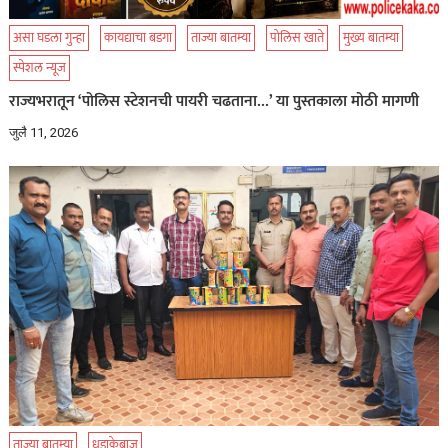
असा घडला गुन्हा
कायद्याचा बडगा
ताज्या बातम्या
पोलिस खाते
मुख्य बातम्या
स्पेशल न्यूज
राज्यभरातून ‘पोलिस स्टेशनची पायरी चढताना…’ या पुस्तकाला मोठी मागणी
जुलै 11, 2026
ताज्या बातम्या
धडाकेबाज