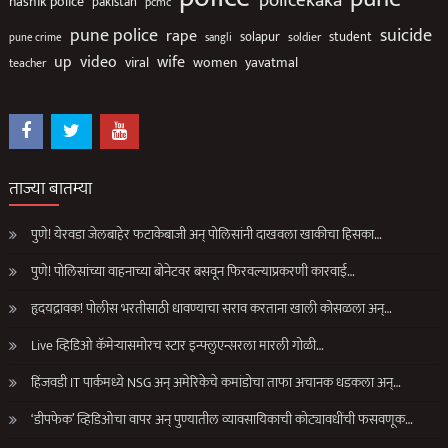
policekaka
nashik police
pakistan
pcmc
suicide
pune police
rape
solapur
soldier
student
pune crime
sangli
up
video
wife
viral
women
yavatmal
teacher
ताज्या बातम्या
पुणे! येरवडा जेलबाहेर फटाकेबाजी अन् पोलिसांनी दाखवला खाकीचा हिसका…
पुणे! पोलिसांच्या वाहनाच्या बोनेटवर बसवून फिरवल्याप्रकरणी कारवाई…
हृदयद्रावक! पोलीस भरतीसाठी धावण्याचा सराव करताना खाली कोसळला अन्…
Live व्हिडिओ कॅमेऱ्यासमोरच स्टार इन्फ्लुएन्सरला मारली गोळी…
हिंजवडी IT पार्कमध्ये NSG अन् अमेरिकेचे कमांडोचा ताफा अचानक धडकला अन्…
‘डीपफेक’ व्हिडिओचा वापर अन् पुण्यातील व्यावसायिकाची कोट्यावधींची फसवणूक…