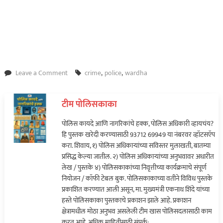
on
Leave a Comment
crime
,
police
,
wardha
वर्धा
जिल्ह्याचे
टीम पोलिसकाका
पोलिस
अधीक्षक
पोलिस कायदे आणि नागरिकांचे हक्क, पोलिस अधिकारी व्हायचंय?
नुरुल
हि पुस्तक खरेदी करण्यासाठी 93712 69949 या नंबरवर व्हॉटसऍप
हसन
करा. शिवाय, १) पोलिस अधिकाऱ्यांच्या सविस्तर मुलाखती, बातम्या
यांच्या
प्रसिद्ध केल्या जातील. २) पोलिस अधिकाऱ्यांच्या अनुभवावर अधारीत
पाठीवर
लेख / पुस्तके ४) पोलिसकाकांच्या निवृत्तीच्या कार्यक्रमाचे संपूर्ण
कौतुकाची
नियोजन / कॉफी टेबल बुक. पोलिसकाकाच्या वतीने विविध पुस्तके
थाप…
प्रकाशित करण्यात आली असून, मा. मुख्यमंत्री एकनाथ शिंदे यांच्या
हस्ते पोलिसकाका पुस्तकाचे प्रकाशन झाले आहे. प्रकाशन
क्षेत्रामधील मोठा अनुभव असलेली टीम खास पोलिसदलासाठी काम
करत आहे. अधिक माहितीसाठी संपर्क: