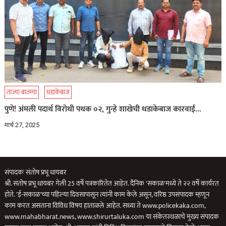
ताज्या बातम्या
धडाकेबाज
पुणे! अंमली पदार्थ विरोधी पथक ०२, गुन्हे शाखेची धडाकेबाज कारवाई…
मार्च 27, 2025
संपादकः संतोष प्रभू धायबर
श्री. संतोष प्रभू धायबर गेली 25 वर्षे पत्रकारितेत आहेत. दैनिक 'सकाळ'मध्ये ते २२ वर्षे कार्यरत
होते. 'ई-सकाळ'च्या पहिल्या दिवसापासून त्यांनी काम केले असून, वरिष्ठ उपसंपादक म्हणून
काम करत असताना विविध विषय हाताळले आहेत. सध्या ते www.policekaka.com,
www.mahabharat.news, www.shirurtaluka.com या संकेतस्थळाचे मुख्य संपादक