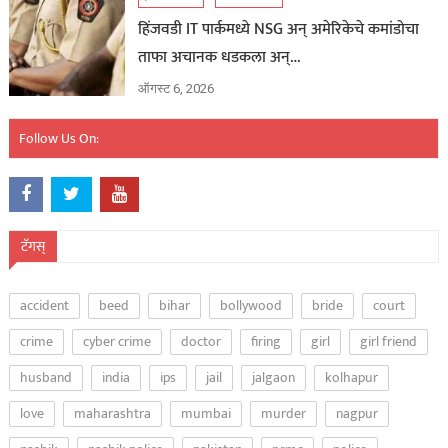
हिंजवडी IT पार्कमध्ये NSG अन् अमेरिकेचे कमांडोचा
ताफा अचानक धडकला अन्…
ऑगस्ट 6, 2026
Follow Us On:
टॅगस्
accident
beed
bihar
bollywood
bride
court
crime
cyber crime
doctor
firing
girl
girl friend
husband
india
ips
jail
jalgaon
kolhapur
love
maharashtra
mumbai
murder
nagpur