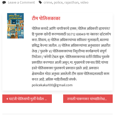
on
Leave a Comment
crime
,
police
,
rajasthan
,
video
Video:
करणी
टीम पोलिसकाका
सेनेच्या
अध्यक्षांवर
पोलिस कायदे आणि नागरिकांचे हक्क, पोलिस अधिकारी व्हायचंय?
झाडल्या
हि पुस्तक खरेदी करण्यासाठी 93712 69949 या नंबरवर व्हॉटसऍप
१७
करा. शिवाय, १) पोलिस अधिकाऱ्यांच्या सविस्तर मुलाखती, बातम्या
गोळ्या…
प्रसिद्ध केल्या जातील. २) पोलिस अधिकाऱ्यांच्या अनुभवावर अधारीत
लेख / पुस्तके ४) पोलिसकाकांच्या निवृत्तीच्या कार्यक्रमाचे संपूर्ण
नियोजन / कॉफी टेबल बुक. पोलिसकाकाच्या वतीने विविध पुस्तके
प्रकाशित करण्यात आली असून, मा. मुख्यमंत्री एकनाथ शिंदे यांच्या
हस्ते पोलिसकाका पुस्तकाचे प्रकाशन झाले आहे. प्रकाशन
क्षेत्रामधील मोठा अनुभव असलेली टीम खास पोलिसदलासाठी काम
करत आहे. अधिक माहितीसाठी संपर्क:
policekaka100@gmail.com
पोस्टचे
घाटंजी पोलिसांची मुर्ली येथील जुगार अड्डयावर धाड; आरोपींमध्ये शिक्षक…
रुपाली चाकणकर यांच्याविरोधात सोशल मीडियावर अश्लील मजकूर…
नॅव्हिगेशन