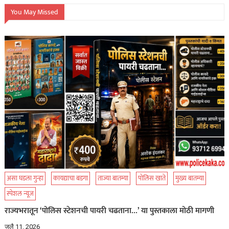
You May Missed
असा घडला गुन्हा
कायद्याचा बडगा
ताज्या बातम्या
पोलिस खाते
मुख्य बातम्या
स्पेशल न्यूज
राज्यभरातून ‘पोलिस स्टेशनची पायरी चढताना…’ या पुस्तकाला मोठी मागणी
जुलै 11, 2026