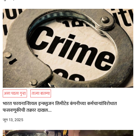
असा घडला गुन्हा
ताज्या बातम्या
भारत फायनान्शियल इन्क्लुजन लिमीटेड कंपनीच्या कर्मचाऱ्यांविरोधात
फसवणूकीची तक्रार दाखल…
जून 13, 2025