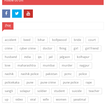
Follow Us On:
टॅगस्
accident
beed
bihar
bollywood
bride
court
crime
cyber crime
doctor
firing
girl
girl friend
husband
india
ips
jail
jalgaon
kolhapur
love
maharashtra
mumbai
murder
nagpur
nashik
nashik police
pakistan
pcmc
police
policekaka
pune
pune crime
pune police
rape
sangli
solapur
soldier
student
suicide
teacher
up
video
viral
wife
women
yavatmal