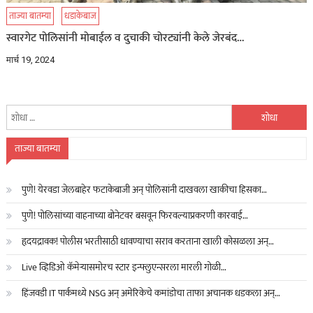
ताज्या बातम्या
धडाकेबाज
स्वारगेट पोलिसांनी मोबाईल व दुचाकी चोरट्यांनी केले जेरबंद…
मार्च 19, 2024
यांचा
शोध
घ्या
ताज्या बातम्या
:
पुणे! येरवडा जेलबाहेर फटाकेबाजी अन् पोलिसांनी दाखवला खाकीचा हिसका…
पुणे! पोलिसांच्या वाहनाच्या बोनेटवर बसवून फिरवल्याप्रकरणी कारवाई…
हृदयद्रावक! पोलीस भरतीसाठी धावण्याचा सराव करताना खाली कोसळला अन्…
Live व्हिडिओ कॅमेऱ्यासमोरच स्टार इन्फ्लुएन्सरला मारली गोळी…
हिंजवडी IT पार्कमध्ये NSG अन् अमेरिकेचे कमांडोचा ताफा अचानक धडकला अन्…