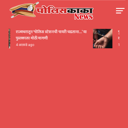
Skip
to
content
पोलीसकाका | POLICEKAKA
राज्यभरातून ‘पोलिस स्टेशनची पायरी चढताना…’ या
पुणे! येरव
पुस्तकाला मोठी मागणी
दाखवला ख
4 आठवडे ago
1 तास ago