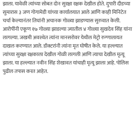
झाला. यावेळी त्यांच्या सोबत दोन सुरक्षा रक्षक देखील होते. दुपारी दीडच्या
ताज्या बातम्या
धडाकेबाज
सुमारास ३ जण गोगामेडी यांच्या कार्यालयात आले आणि काही मिनिटेत
पुणे! येरवडा जेलबाहेर
चर्चा केल्यानंतर तिघांनी अचानक गोळ्या झाडण्यास सुरुवात केली.
फटाकेबाजी अन् पोलिसांनी
आरोपींनी एकूण १७ गोळ्या झाडल्या ज्यातील ४ गोळ्या सुखदेव सिंह यांना
दाखवला खाकीचा हिसका…
लागल्या. जखमी अवस्थेत त्यांना मानसरोवर येथील मेट्रो रुग्णालायत
ऑगस्ट 6, 2026
दाखल करण्यात आले. डॉक्टरांनी त्यांना मृत घोषीत केले. या हल्ल्यात
त्यांच्या सुरक्षा रक्षकाला देखील गोळी लागली आणि त्याचा देखील मृत्यू
कायद्याचा बडगा
झाला. या हल्ल्यात नवीन सिंह शेखावत यांचाही मृत्यू झाला आहे. पोलिस
ताज्या बातम्या
पुढील तपास करत आहेत.
पुणे! पोलिसांच्या वाहनाच्या
बोनेटवर बसवून
फिरवल्याप्रकरणी कारवाई…
ऑगस्ट 6, 2026
ताज्या बातम्या
महाराष्ट्र
हृदयद्रावक! पोलीस
भरतीसाठी धावण्याचा सराव