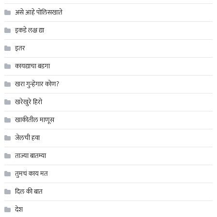
असे आहे पोलिसखाते
इकडे लक्ष द्या
इतर
कायद्याचा बडगा
खरा गुन्हेगार कोण?
खरेखुरे हिरो
खाकीतील माणूस
जेलची हवा
ताज्या बातम्या
तुमचं काय मत
दिल की बात
देश