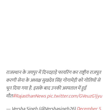
करताना खाली कोसळला
अन्…
ऑगस्ट 6, 2026
ताज्या बातम्या
विदेश
Live व्हिडिओ कॅमेऱ्यासमोरच
स्टार इन्फ्लुएन्सरला मारली
गोळी…
ऑगस्ट 6, 2026
इकडे लक्ष द्या
ताज्या बातम्या
राजस्थान के जयपुर में दिनदहाड़े फायरिंग कर राष्ट्रीय राजपूत
हिंजवडी IT पार्कमध्ये NSG
करणी सेना के अध्यक्ष सुखदेव सिंह गोगामेड़ी को गोलियों से
अन् अमेरिकेचे कमांडोचा
भून दिया गया है. इसके बाद उनकी अस्पताल में हुई
ताफा अचानक धडकला
मौत
#RajasthanNews
pic.twitter.com/GVeuzG1jyu
अन्…
ऑगस्ट 6, 2026
— Versha Singh (@Vershasingh26)
December 5,