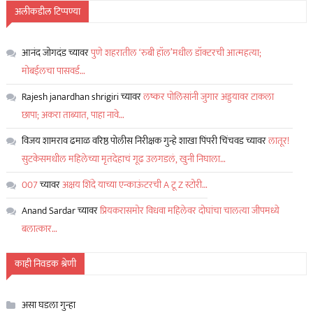
अलीकडील टिप्पण्या
आनंद जोगदंड
च्यावर
पुणे शहरातील ‘रुबी हॉल’मधील डॉक्टरची आत्महत्या;
मोबईलचा पासवर्ड…
Rajesh janardhan shrigiri
च्यावर
लष्कर पोलिसांनी जुगार अड्डयावर टाकला
छापा; अकरा ताब्यात, पाहा नावे…
विजय शामराव ढमाळ वरिष्ठ पोलीस निरीक्षक गुन्हे शाखा पिंपरी चिंचवड
च्यावर
लातूर!
सुटकेसमधील महिलेच्या मृतदेहाचं गूढ उलगडलं, खुनी निघाला…
007
च्यावर
अक्षय शिंदे याच्या एन्काऊंटरची A टू Z स्टोरी…
Anand Sardar
च्यावर
प्रियकरासमोर विधवा महिलेवर दोघांचा चालत्या जीपमध्ये
बलात्कार…
काही निवडक श्रेणी
असा घडला गुन्हा