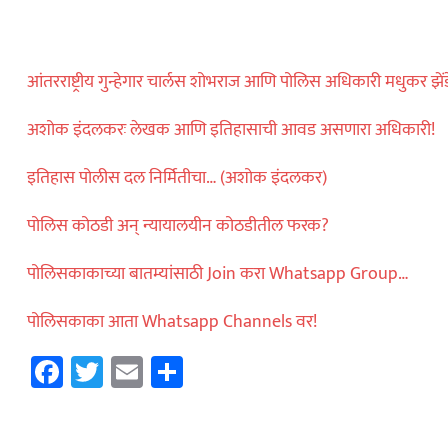
धडाकेबाज
आंतरराष्ट्रीय गुन्हेगार चार्लस शोभराज आणि पोलिस अधिकारी मधुकर झ
ेलबाहेर फटाकेबाजी
ी दाखवला खाकीचा
अशोक इंदलकरः लेखक आणि इतिहासाची आवड असणारा अधिकारी!
इतिहास पोलीस दल निर्मितीचा… (अशोक इंदलकर)
ताज्या बातम्या
पोलिस कोठडी अन् न्यायालयीन कोठडीतील फरक?
या वाहनाच्या बोनेटवर
पोलिसकाकाच्या बातम्यांसाठी Join करा Whatsapp Group…
याप्रकरणी कारवाई…
पोलिसकाका आता Whatsapp Channels वर!
Facebook
Twitter
Email
Share