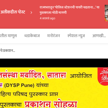
राज्यभरातून ‘पोलिस स्टेशनची पायरी चढताना…’ या
अलीकडील पोस्ट
पुस्तकाला मोठी मागणी
EKAKA
4 आठवडे ago
तील माणूस
धडाकेबाज
मनोरंजन
स्पेशल न्यूज
आणखी…
चे प्रकाशन…