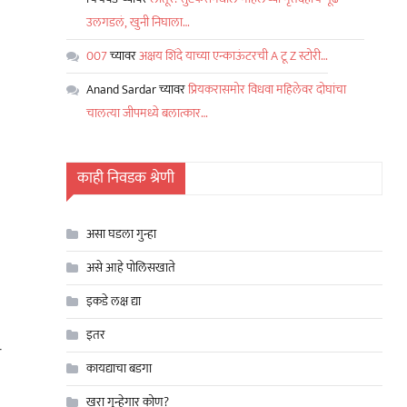
उलगडलं, खुनी निघाला…
007
च्यावर
अक्षय शिंदे याच्या एन्काऊंटरची A टू Z स्टोरी…
Anand Sardar
च्यावर
प्रियकरासमोर विधवा महिलेवर दोघांचा
चालत्या जीपमध्ये बलात्कार…
काही निवडक श्रेणी
असा घडला गुन्हा
असे आहे पोलिसखाते
इकडे लक्ष द्या
इतर
र
कायद्याचा बडगा
खरा गुन्हेगार कोण?