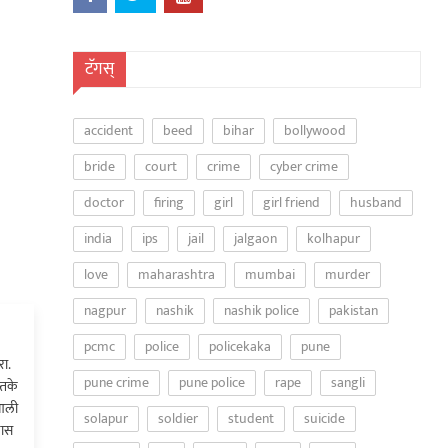
टॅगस्
accident
beed
bihar
bollywood
bride
court
crime
cyber crime
doctor
firing
girl
girl friend
husband
india
ips
jail
jalgaon
kolhapur
love
maharashtra
mumbai
murder
nagpur
nashik
nashik police
pakistan
pcmc
police
policekaka
pune
ा.
pune crime
pune police
rape
sangli
्तके
 आली
solapur
soldier
student
suicide
खास