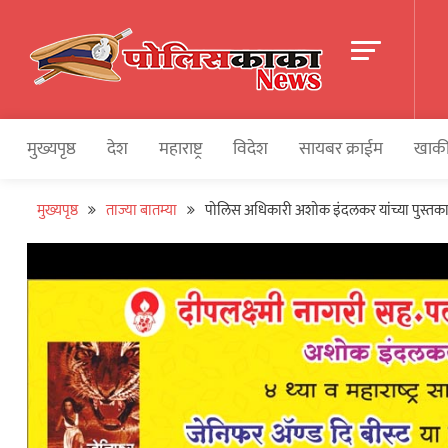
Skip
to
content
पोलीसकाका | POLIC
Police and Crime News
मुख्यपृष्ठ
देश
महाराष्ट्र
विदेश
सायबर क्राईम
खाकी
मुख्यपृष्ठ
ताज्या बातम्या
पोलिस अधिकारी अशोक इंदलकर यांच्या पुस्तका