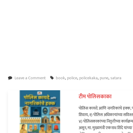
on
Leave a Comment
book
,
police
,
policekaka
,
pune
,
satara
पोलिस
अधिकारी
टीम पोलिसकाका
अशोक
इंदलकर
पोलिस कायदे आणि नागरिकांचे हक्क, प
यांच्या
शिवाय, १) पोलिस अधिकाऱ्यांच्या सविस्त
पुस्तकाचे
४) पोलिसकाकांच्या निवृत्तीच्या कार्य
प्रकाशन…
असून, मा. मुख्यमंत्री एकनाथ शिंदे यां