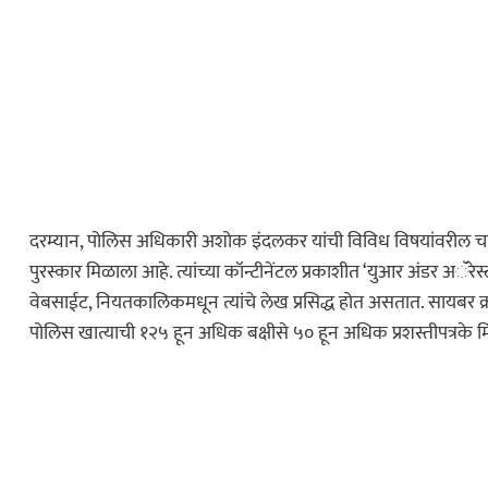
दरम्यान, पोलिस अधिकारी अशोक इंदलकर यांची विविध विषयांवरील चार पु
कायद्याचा बडगा
पुरस्कार मिळाला आहे. त्यांच्या कॉन्टीनेंटल प्रकाशीत ‘युआर अंडर अॅरेस्
पोलिस खाते
वेबसाईट, नियतकालिकमधून त्यांचे लेख प्रसिद्ध होत असतात. सायबर क्राईम
स्पेशल न्यूज
पोलिस खात्याची १२५ हून अधिक बक्षीसे ५० हून अधिक प्रशस्तीपत्रके 
ोलिस स्टेशनची पायरी
ुस्तकाला मोठी
इकडे लक्ष द्या