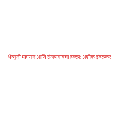
अल्पवयीन मुलीचे
न् निर्जनस्थळी…
ताज्या बातम्या
भैय्युजी महाराज आणि रांजणगावचा हल्ला: अशोक इंदलकर
! पुण्यात प्रियकराची
 निर्घुण हत्या…
ताज्या बातम्या
ीन वर्षांच्या
र्वजनिक शौचालयात