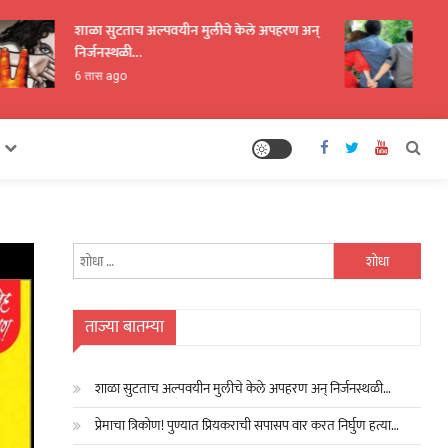
शाळा सुटताच अल्पवयीन मुलीचे केले अपहरण अन्
प्रेमाच
निर्जनस्थळी…
करत निर
6 तास ago
6 तास 
यांचा
शोध
घ्या
:
ताज्या बातम्या
शाळा सुटताच अल्पवयीन मुलीचे केले अपहरण अन् निर्जनस्थळी…
प्रेमाचा त्रिकोण! पुण्यात प्रियकराची सपासप वार करत निर्घुण हत्या…