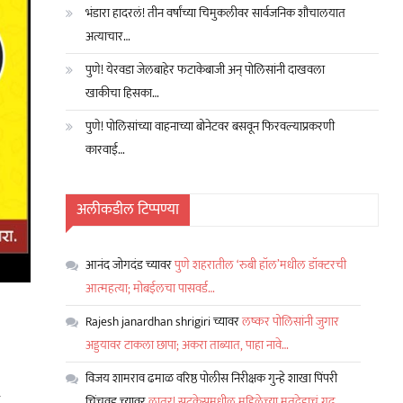
भंडारा हादरलं! तीन वर्षांच्या चिमुकलीवर सार्वजनिक शौचालयात
अत्याचार…
पुणे! येरवडा जेलबाहेर फटाकेबाजी अन् पोलिसांनी दाखवला
खाकीचा हिसका…
पुणे! पोलिसांच्या वाहनाच्या बोनेटवर बसवून फिरवल्याप्रकरणी
कारवाई…
अलीकडील टिप्पण्या
आनंद जोगदंड
च्यावर
पुणे शहरातील ‘रुबी हॉल’मधील डॉक्टरची
आत्महत्या; मोबईलचा पासवर्ड…
Rajesh janardhan shrigiri
च्यावर
लष्कर पोलिसांनी जुगार
अड्डयावर टाकला छापा; अकरा ताब्यात, पाहा नावे…
विजय शामराव ढमाळ वरिष्ठ पोलीस निरीक्षक गुन्हे शाखा पिंपरी
चिंचवड
च्यावर
लातूर! सुटकेसमधील महिलेच्या मृतदेहाचं गूढ