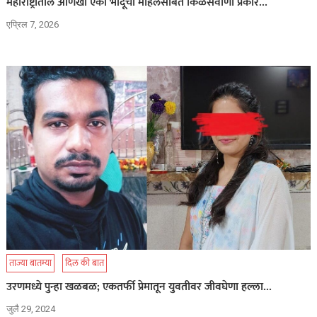
महाराष्ट्रातील आणखी एका भोंदूचा महिलेसोबत किळसवाणा प्रकार…
एप्रिल 7, 2026
ताज्या बातम्या
दिल की बात
उरणमध्ये पुन्हा खळबळ; एकतर्फी प्रेमातून युवतीवर जीवघेणा हल्ला…
जुलै 29, 2024