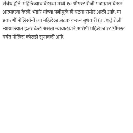
संबंध होते. महिलेच्याच बेडरूम मध्ये १० ऑगस्ट रोजी गळफास घेऊन
आत्महत्या केली. भंडारे यांच्या पत्नीमुळे ही घटना समोर आली आहे. या
प्रकरणी पोलिसांनी त्या महिलेला अटक करून बुधवारी (ता. १६) रोजी
न्यायालयात हजर केले असता न्यायालयाने आरोपी महिलेला १८ ऑगस्ट
पर्यंत पोलिस कोठडी सुनावली आहे.
असा घडला गुन्हा
कायद्याचा बडगा
ताज्या बातम्या
पोलिस खाते
मुख्य बातम्या
स्पेशल न्यूज
राज्यभरातून ‘पोलिस
स्टेशनची पायरी चढताना…’
या पुस्तकाला मोठी मागणी
जुलै 11, 2026