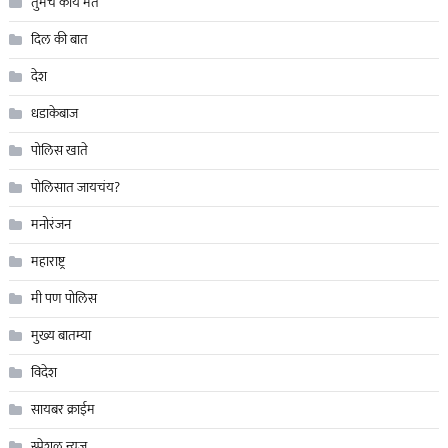
तुमचं काय मत
दिल की बात
देश
धडाकेबाज
पोलिस खाते
पोलिसात जायचंय?
मनोरंजन
महाराष्ट्र
मी पण पोलिस
मुख्य बातम्या
विदेश
सायबर क्राईम
स्पेशल न्यूज