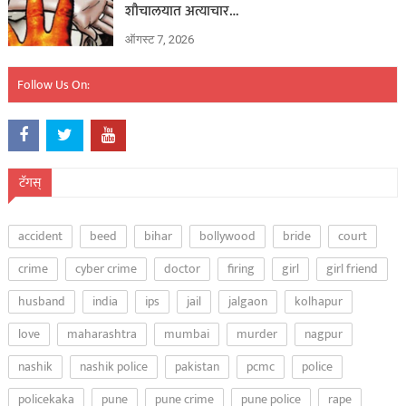
शौचालयात अत्याचार…
ऑगस्ट 7, 2026
Follow Us On:
टॅगस्
accident
beed
bihar
bollywood
bride
court
crime
cyber crime
doctor
firing
girl
girl friend
husband
india
ips
jail
jalgaon
kolhapur
love
maharashtra
mumbai
murder
nagpur
nashik
nashik police
pakistan
pcmc
police
policekaka
pune
pune crime
pune police
rape