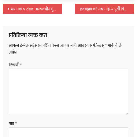
पोस्टचे
भयानक Video: अल्पवयीन मुलीला घरातून उचलून नेत ऑनकॅमेरा बलात्काराचा प्रयत्न…
हृदयद्रावक! पाच महिन्यांपूर्वी विवाह केलेल्या वनरक्षकाने घेतला जगाचा निरोप…
नॅव्हिगेशन
प्रतिक्रिया व्यक्त करा
आपला ई-मेल अड्रेस प्रकाशित केला जाणार नाही.
आवश्यक फील्डस्
*
मार्क केले
आहेत
टिप्पणी
*
नाव
*