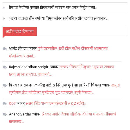
प्रेमाचा त्रिकोण! पुण्यात प्रियकराची सपासप वार करत निर्घुण हत्या…
भंडारा हादरलं! तीन वर्षांच्या चिमुकलीवर सार्वजनिक शौचालयात अत्याचार…
अलीकडील टिप्पण्या
आनंद जोगदंड
च्यावर
पुणे शहरातील ‘रुबी हॉल’मधील डॉक्टरची आत्महत्या;
मोबईलचा पासवर्ड…
Rajesh janardhan shrigiri
च्यावर
लष्कर पोलिसांनी जुगार अड्डयावर टाकला
छापा; अकरा ताब्यात, पाहा नावे…
विजय शामराव ढमाळ वरिष्ठ पोलीस निरीक्षक गुन्हे शाखा पिंपरी चिंचवड
च्यावर
लातूर!
सुटकेसमधील महिलेच्या मृतदेहाचं गूढ उलगडलं, खुनी निघाला…
007
च्यावर
अक्षय शिंदे याच्या एन्काऊंटरची A टू Z स्टोरी…
Anand Sardar
च्यावर
प्रियकरासमोर विधवा महिलेवर दोघांचा चालत्या जीपमध्ये
बलात्कार…