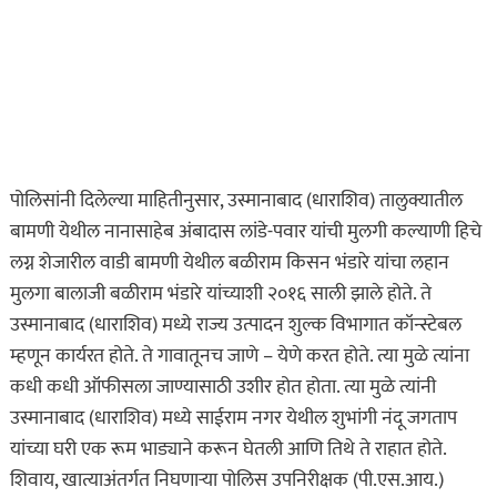
खरा गुन्हेगार कोण?
ताज्या बातम्या
हृदयद्रावक! पुणे शहरात
माणुसकीला काळिमा
फासणारी घटना…
ऑगस्ट 9, 2026
पोलिसांनी दिलेल्या माहितीनुसार, उस्मानाबाद (धाराशिव) तालुक्यातील
बामणी येथील नानासाहेब अंबादास लांडे-पवार यांची मुलगी कल्याणी हिचे
ताज्या बातम्या
धडाकेबाज
लग्न शेजारील वाडी बामणी येथील बळीराम किसन भंडारे यांचा लहान
पुणे शहरातील पबमध्ये पार्टी
मुलगा बालाजी बळीराम भंडारे यांच्याशी २०१६ साली झाले होते. ते
रंगली असतानाच पोलिसांची
उस्मानाबाद (धाराशिव) मध्ये राज्य उत्पादन शुल्क विभागात कॉन्स्टेबल
अचानक धाड अन्…
म्हणून कार्यरत होते. ते गावातूनच जाणे – येणे करत होते. त्या मुळे त्यांना
ऑगस्ट 9, 2026
कधी कधी ऑफीसला जाण्यासाठी उशीर होत होता. त्या मुळे त्यांनी
उस्मानाबाद (धाराशिव) मध्ये साईराम नगर येथील शुभांगी नंदू जगताप
असा घडला गुन्हा
यांच्या घरी एक रूम भाड्याने करून घेतली आणि तिथे ते राहात होते.
इकडे लक्ष द्या
ताज्या बातम्या
शिवाय, खात्याअंतर्गत निघणाऱ्या पोलिस उपनिरीक्षक (पी.एस.आय.)
शाळा सुटताच अल्पवयीन