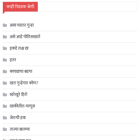
काही निवडक श्रेणी
असा घडला गुन्हा
असे आहे पोलिसखाते
इकडे लक्ष द्या
इतर
कायद्याचा बडगा
खरा गुन्हेगार कोण?
खरेखुरे हिरो
खाकीतील माणूस
जेलची हवा
ताज्या बातम्या