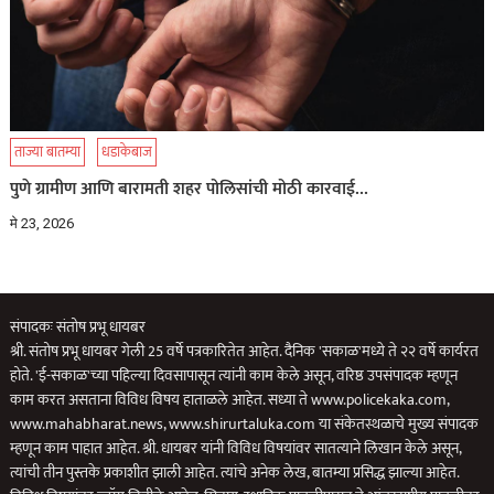
ताज्या बातम्या
धडाकेबाज
पुणे ग्रामीण आणि बारामती शहर पोलिसांची मोठी कारवाई…
मे 23, 2026
संपादकः संतोष प्रभू धायबर
श्री. संतोष प्रभू धायबर गेली 25 वर्षे पत्रकारितेत आहेत. दैनिक 'सकाळ'मध्ये ते २२ वर्षे कार्यरत
होते. 'ई-सकाळ'च्या पहिल्या दिवसापासून त्यांनी काम केले असून, वरिष्ठ उपसंपादक म्हणून
काम करत असताना विविध विषय हाताळले आहेत. सध्या ते www.policekaka.com,
www.mahabharat.news, www.shirurtaluka.com या संकेतस्थळाचे मुख्य संपादक
म्हणून काम पाहात आहेत. श्री. धायबर यांनी विविध विषयांवर सातत्याने लिखान केले असून,
त्यांची तीन पुस्तके प्रकाशीत झाली आहेत. त्यांचे अनेक लेख, बातम्या प्रसिद्ध झाल्या आहेत.