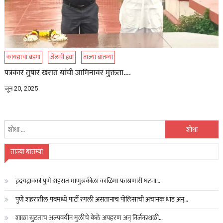
कायद्याचा बडगा
जेलची हवा
ताज्या बातम्या
पत्रकार तुषार खरात यांची जामिनावर मुक्तता….
जून 20, 2025
यांचा
शोध
घ्या
ताज्या बातम्या
:
हृदयद्रावक! पुणे शहरात माणुसकीला काळिमा फासणारी घटना…
पुणे शहरातील पबमध्ये पार्टी रंगली असतानाच पोलिसांची अचानक धाड अन्…
शाळा सुटताच अल्पवयीन मुलीचे केले अपहरण अन् निर्जनस्थळी…