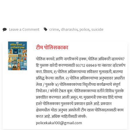
on
Leave a Comment
crime
,
dharashiv
,
police
,
suicide
अनैतिक
संबंध!
टीम पोलिसकाका
पोलिसकाकाचे
पीएसआय
पोलिस कायदे आणि नागरिकांचे हक्क, पोलिस अधिकारी व्हायचंय?
व्हायचे
हि पुस्तक खरेदी करण्यासाठी 93712 69949 या नंबरवर व्हॉटसऍप
स्वप्न
करा. शिवाय, १) पोलिस अधिकाऱ्यांच्या सविस्तर मुलाखती, बातम्या
राहिले
प्रसिद्ध केल्या जातील. २) पोलिस अधिकाऱ्यांच्या अनुभवावर अधारीत
स्वप्नच…
लेख / पुस्तके ४) पोलिसकाकांच्या निवृत्तीच्या कार्यक्रमाचे संपूर्ण
नियोजन / कॉफी टेबल बुक. पोलिसकाकाच्या वतीने विविध पुस्तके
प्रकाशित करण्यात आली असून, मा. मुख्यमंत्री एकनाथ शिंदे यांच्या
हस्ते पोलिसकाका पुस्तकाचे प्रकाशन झाले आहे. प्रकाशन
क्षेत्रामधील मोठा अनुभव असलेली टीम खास पोलिसदलासाठी काम
करत आहे. अधिक माहितीसाठी संपर्क:
policekaka100@gmail.com