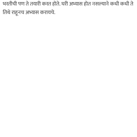
भरतीची पण ते तयारी करत होते. घरी अभ्यास होत नसल्याने कधी कधी ते
मुलीचे केले अपहरण अन्
तिथे राहूनच अभ्यास करायचे.
निर्जनस्थळी…
ऑगस्ट 8, 2026
असा घडला गुन्हा
ताज्या बातम्या
दिल की बात
प्रेमाचा त्रिकोण! पुण्यात
प्रियकराची सपासप वार करत
निर्घुण हत्या…
ऑगस्ट 8, 2026
असा घडला गुन्हा
ताज्या बातम्या
महाराष्ट्र
भंडारा हादरलं! तीन वर्षांच्या
चिमुकलीवर सार्वजनिक
शौचालयात अत्याचार…