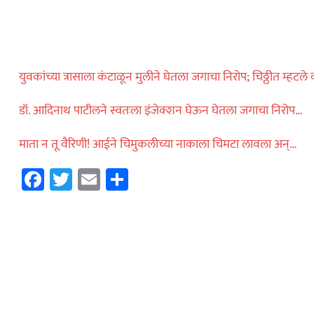
महाराष्ट्र
ोलीस भरतीसाठी
ाव करताना खाली
युवकांच्या त्रासाला कंटाळून मुलीने घेतला जगाचा निरोप; चिठ्ठीत म्हटले
…
डॉ. आदिनाथ पाटीलने स्वतःला इंजेक्शन घेऊन घेतला जगाचा निरोप…
विदेश
माता न तू वैरिणी! आईने चिमुकलीच्या नाकाला चिमटा लावला अन्…
ॅमेऱ्यासमोरच स्टार
Facebook
Twitter
Email
Share
ा मारली गोळी…