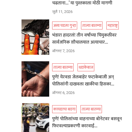
चढताना…’ या पुस्तकाला मोठी मागणी
जुलै 11, 2026
असा घडला गुन्हा
ताज्या बातम्या
महाराष्ट्र
भंडारा हादरलं! तीन वर्षांच्या चिमुकलीवर
सार्वजनिक शौचालयात अत्याचार…
ऑगस्ट 7, 2026
ताज्या बातम्या
धडाकेबाज
पुणे! येरवडा जेलबाहेर फटाकेबाजी अन्
पोलिसांनी दाखवला खाकीचा हिसका…
ऑगस्ट 6, 2026
कायद्याचा बडगा
ताज्या बातम्या
पुणे! पोलिसांच्या वाहनाच्या बोनेटवर बसवून
फिरवल्याप्रकरणी कारवाई…