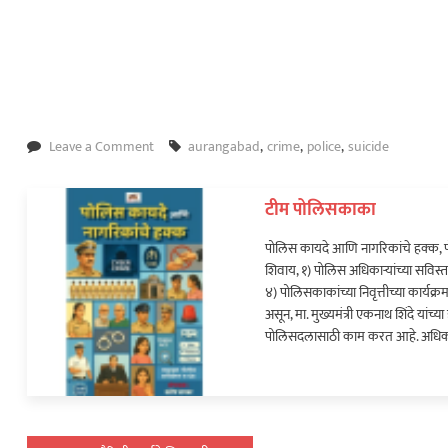
on
Leave a Comment
aurangabad
,
crime
,
police
,
suicide
युवतीने
कमी
टीम पोलिसकाका
उंचीमुळे
घेतला
पोलिस कायदे आणि नागरिकांचे हक्क, प
जगाचा
शिवाय, १) पोलिस अधिकाऱ्यांच्या सविस्त
निरोप…
४) पोलिसकाकांच्या निवृत्तीच्या कार्य
असून, मा. मुख्यमंत्री एकनाथ शिंदे यां
पोलिसदलासाठी काम करत आहे. अधिक