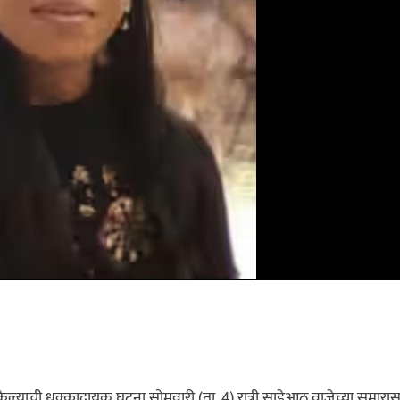
ेल्याची धक्कादायक घटना सोमवारी (ता. 4) रात्री साडेआठ वाजेच्या सुमारा