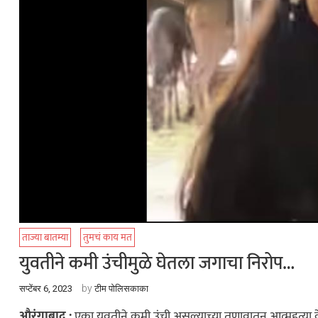
ताज्या बातम्या
तुमचं काय मत
युवतीने कमी उंचीमुळे घेतला जगाचा निरोप…
by
सप्टेंबर 6, 2023
टीम पोलिसकाका
औरंगाबाद :
एका युवतीने कमी उंची असल्याच्या तणावातून आत्महत्या क