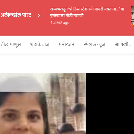
राज्यभरातून ‘पोलिस स्टेशनची पायरी चढताना…’ या
अलीकडील पोस्ट
पुस्तकाला मोठी मागणी
EKAKA
4 आठवडे ago
तील माणूस
धडाकेबाज
मनोरंजन
स्पेशल न्यूज
आणखी…