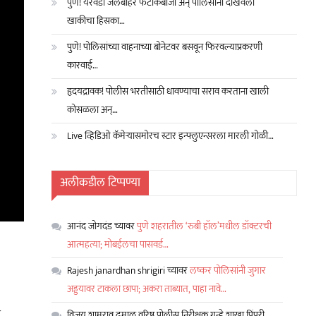
पुणे! येरवडा जेलबाहेर फटाकेबाजी अन् पोलिसांनी दाखवला
खाकीचा हिसका…
पुणे! पोलिसांच्या वाहनाच्या बोनेटवर बसवून फिरवल्याप्रकरणी
कारवाई…
हृदयद्रावक! पोलीस भरतीसाठी धावण्याचा सराव करताना खाली
कोसळला अन्…
Live व्हिडिओ कॅमेऱ्यासमोरच स्टार इन्फ्लुएन्सरला मारली गोळी…
अलीकडील टिप्पण्या
आनंद जोगदंड
च्यावर
पुणे शहरातील ‘रुबी हॉल’मधील डॉक्टरची
आत्महत्या; मोबईलचा पासवर्ड…
Rajesh janardhan shrigiri
च्यावर
लष्कर पोलिसांनी जुगार
अड्डयावर टाकला छापा; अकरा ताब्यात, पाहा नावे…
स
विजय शामराव ढमाळ वरिष्ठ पोलीस निरीक्षक गुन्हे शाखा पिंपरी