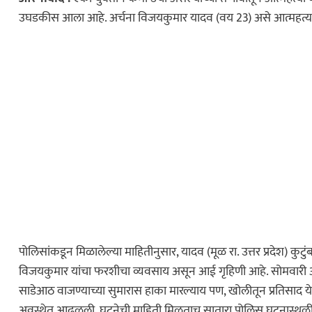
उघडकीस आला आहे. अर्चना विजयकुमार यादव (वय 23) असे आत्महत्या 
पोलिसांकडून मिळालेल्या माहितीनुसार, यादव (मूळ रा. उत्तर प्रदेश) कुट
विजयकुमार यांचा फरशीचा व्यवसाय असून आई गृहिणी आहे. सोमवारी अ
साडेआठ वाजण्याच्या सुमारास हाका मारल्याय पण, खोलीतून प्रतिसाद य
अवस्थेत आढळली. घटनेची माहिती मिळताच सातारा पोलिस घटनास्थळी द