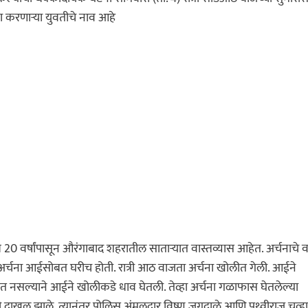
करणाऱ्या युवतीचे नाव आहे
ुंब 20 वर्षांपासून औरंगाबाद शहरातील साताऱ्यात वास्तव्यास आहेत. अर्चनाचे
र्चना आईसोबत घरीच होती. रात्री आठ वाजता अर्चना खोलीत गेली. आईने
ेत नसल्याने आईने खोलीकडे धाव घेतली. तेव्हा अर्चना गळाफास घेतलेल्या
ाखल झाले. त्यानंतर पोलिस अंमलदार विष्णू जगदाळे आणि पृथ्वीराज चव्ह