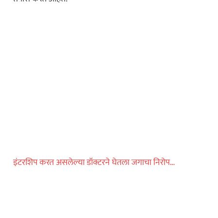
कायद्याचा बडगा
पोलिस खाते
स्पेशल न्यूज
ोलिस स्टेशनची पायरी
इंटरशिप करत असलेल्या डॉक्टरने घेतला जगाचा निरोप…
ुस्तकाला मोठी
ताज्या बातम्या