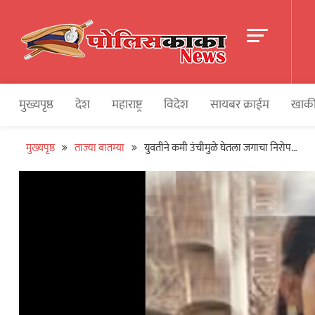
Skip
to
content
पोलीसकाका | POLIC
Police and Crime News
मुख्यपृष्ठ
देश
महाराष्ट्र
विदेश
सायबर क्राईम
खाकी
मुख्यपृष्ठ
ताज्या बातम्या
युवतीने कमी उंचीमुळे घेतला जगाचा निरोप…