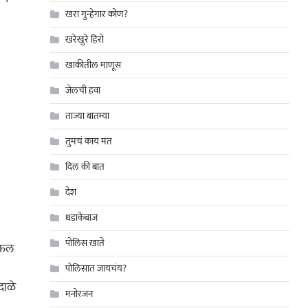
खरा गुन्हेगार कोण?
खरेखुरे हिरो
खाकीतील माणूस
जेलची हवा
ताज्या बातम्या
तुमचं काय मत
दिल की बात
देश
धडाकेबाज
पोलिस खाते
ाऊल
पोलिसात जायचंय?
दाळे
मनोरंजन