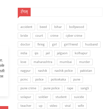
टॅगस्
accident
beed
bihar
bollywood
bride
court
crime
cyber crime
doctor
firing
girl
girl friend
husband
india
ips
jail
jalgaon
kolhapur
ा.
love
maharashtra
mumbai
murder
्तके
nagpur
nashik
nashik police
pakistan
 आली
खास
pcmc
police
policekaka
pune
pune crime
pune police
rape
sangli
solapur
soldier
student
suicide
teacher
up
video
viral
wife