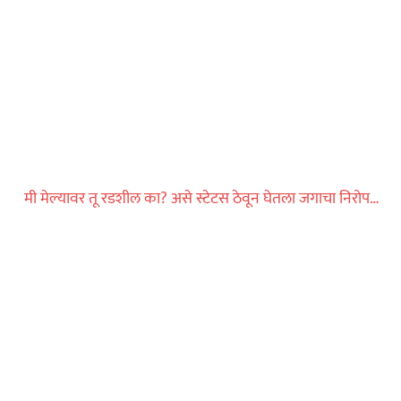
ीन वर्षांच्या
र्वजनिक शौचालयात
धडाकेबाज
ेलबाहेर फटाकेबाजी
मी मेल्यावर तू रडशील का? असे स्टेटस ठेवून घेतला जगाचा निरोप…
ी दाखवला खाकीचा
ताज्या बातम्या
या वाहनाच्या बोनेटवर
याप्रकरणी कारवाई…