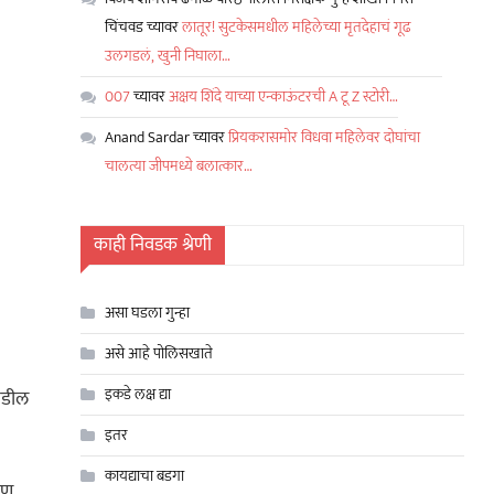
चिंचवड
च्यावर
लातूर! सुटकेसमधील महिलेच्या मृतदेहाचं गूढ
उलगडलं, खुनी निघाला…
007
च्यावर
अक्षय शिंदे याच्या एन्काऊंटरची A टू Z स्टोरी…
Anand Sardar
च्यावर
प्रियकरासमोर विधवा महिलेवर दोघांचा
चालत्या जीपमध्ये बलात्कार…
काही निवडक श्रेणी
असा घडला गुन्हा
असे आहे पोलिसखाते
इकडे लक्ष द्या
 वडील
इतर
कायद्याचा बडगा
ाण