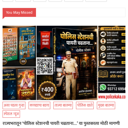
You May Missed
असा घडला गुन्हा
कायद्याचा बडगा
ताज्या बातम्या
पोलिस खाते
मुख्य बातम्या
स्पेशल न्यूज
राज्यभरातून ‘पोलिस स्टेशनची पायरी चढताना…’ या पुस्तकाला मोठी मागणी