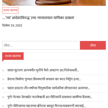
ताज्या बातम्या
… ‘त्या’ आदेशाविरुद्ध उच्च न्यायालयात याचिका दाखल!
डिसेंबर 29, 2023
यांचा
शोध
घ्या
ताज्या बातम्या
:
शाळा सुटताच अल्पवयीन मुलीचे केले अपहरण अन् निर्जनस्थळी…
प्रेमाचा त्रिकोण! पुण्यात प्रियकराची सपासप वार करत निर्घुण हत्या…
भंडारा हादरलं! तीन वर्षांच्या चिमुकलीवर सार्वजनिक शौचालयात अत्याचार…
पुणे! येरवडा जेलबाहेर फटाकेबाजी अन् पोलिसांनी दाखवला खाकीचा हिसका…
पुणे! पोलिसांच्या वाहनाच्या बोनेटवर बसवून फिरवल्याप्रकरणी कारवाई…