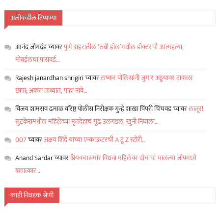
अलीकडील टिप्पण्या
आनंद जोगदंड
च्यावर
पुणे शहरातील ‘रुबी हॉल’मधील डॉक्टरची आत्महत्या;
मोबईलचा पासवर्ड…
Rajesh janardhan shrigiri
च्यावर
लष्कर पोलिसांनी जुगार अड्डयावर टाकला
छापा; अकरा ताब्यात, पाहा नावे…
विजय शामराव ढमाळ वरिष्ठ पोलीस निरीक्षक गुन्हे शाखा पिंपरी चिंचवड
च्यावर
लातूर!
सुटकेसमधील महिलेच्या मृतदेहाचं गूढ उलगडलं, खुनी निघाला…
007
च्यावर
अक्षय शिंदे याच्या एन्काऊंटरची A टू Z स्टोरी…
Anand Sardar
च्यावर
प्रियकरासमोर विधवा महिलेवर दोघांचा चालत्या जीपमध्ये
बलात्कार…
काही निवडक श्रेणी