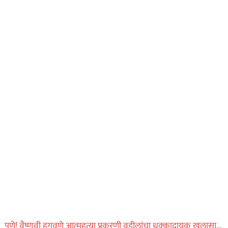
पुणे! वैष्णवी हगवणे आत्महत्या प्रकरणी वडीलांचा धक्कादायक खुलासा…