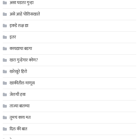
असा घडला गुन्हा
असे आहे पोलिसखाते
इकडे लक्ष द्या
इतर
कायद्याचा बडगा
खरा गुन्हेगार कोण?
खरेखुरे हिरो
खाकीतील माणूस
जेलची हवा
ताज्या बातम्या
तुमचं काय मत
दिल की बात