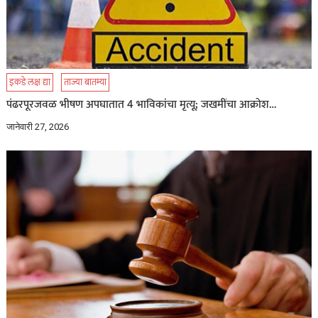
इकडे लक्ष द्या
ताज्या बातम्या
पंढरपूरजवळ भीषण अपघातात 4 भाविकांचा मृत्यू; जखमींचा आक्रोश…
जानेवारी 27, 2026