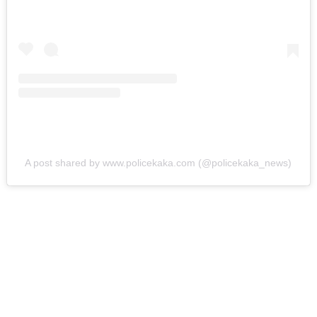
भंडारा हादरलं! तीन वर्षांच्या
चिमुकलीवर सार्वजनिक
शौचालयात अत्याचार…
ऑगस्ट 7, 2026
ताज्या बातम्या
धडाकेबाज
पुणे! येरवडा जेलबाहेर
फटाकेबाजी अन् पोलिसांनी
A post shared by www.policekaka.com (@policekaka_news)
दाखवला खाकीचा हिसका…
ऑगस्ट 6, 2026
कायद्याचा बडगा
ताज्या बातम्या
पुणे! पोलिसांच्या वाहनाच्या
बोनेटवर बसवून
फिरवल्याप्रकरणी कारवाई…