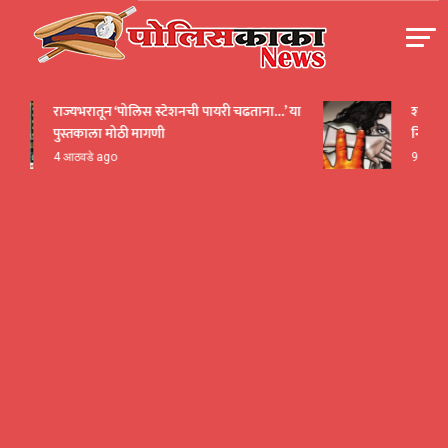
Skip
to
content
पोलीसकाका | POLICEKAKA
राज्यभरातून ‘पोलिस स्टेशनची पायरी चढताना…’ या
शाळा सुटत
पुस्तकाला मोठी मागणी
निर्जनस्थळ
4 आठवडे ago
9 मिनिटे ag