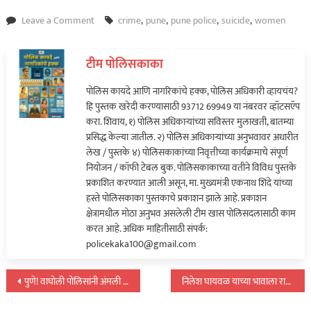
on
Leave a Comment
crime
,
pune
,
pune police
,
suicide
,
women
पुणे!
सोन्याची
टीम पोलिसकाका
अंगठी
दिली
पोलिस कायदे आणि नागरिकांचे हक्क, पोलिस अधिकारी व्हायचंय?
तरच
हि पुस्तक खरेदी करण्यासाठी 93712 69949 या नंबरवर व्हॉटसऍप
जेवायला
करा. शिवाय, १) पोलिस अधिकाऱ्यांच्या सविस्तर मुलाखती, बातम्या
येऊ;
प्रसिद्ध केल्या जातील. २) पोलिस अधिकाऱ्यांच्या अनुभवावर अधारीत
विवाहितेची
लेख / पुस्तके ४) पोलिसकाकांच्या निवृत्तीच्या कार्यक्रमाचे संपूर्ण
आत्महत्या…
नियोजन / कॉफी टेबल बुक. पोलिसकाकाच्या वतीने विविध पुस्तके
प्रकाशित करण्यात आली असून, मा. मुख्यमंत्री एकनाथ शिंदे यांच्या
हस्ते पोलिसकाका पुस्तकाचे प्रकाशन झाले आहे. प्रकाशन
क्षेत्रामधील मोठा अनुभव असलेली टीम खास पोलिसदलासाठी काम
करत आहे. अधिक माहितीसाठी संपर्क:
policekaka100@gmail.com
पोस्टचे
पुणे! वाघोली पोलिसांनी अंमली पदार्थ विक्रसाठी बाळगणाऱ्यास केली अटक…
निलेश घायवळ याच्या भावाला राजस्थानमधून अटक, मंदिरातील प्रसादावर…