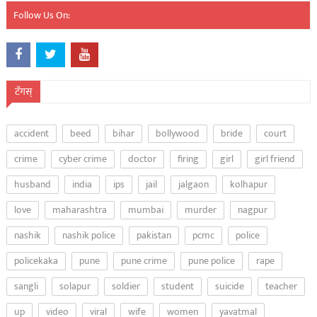
Follow Us On:
टॅगस्
accident
beed
bihar
bollywood
bride
court
crime
cyber crime
doctor
firing
girl
girl friend
husband
india
ips
jail
jalgaon
kolhapur
love
maharashtra
mumbai
murder
nagpur
nashik
nashik police
pakistan
pcmc
police
policekaka
pune
pune crime
pune police
rape
sangli
solapur
soldier
student
suicide
teacher
up
video
viral
wife
women
yavatmal