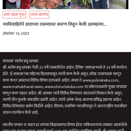
असा घडला गुन्हा
ताज्या बातम्या
नवविवाहितेने हाताच्या तळव्यावर कारण लिहून केली आत्महत्या…
ऑक्टोबर 16, 2023
संपादकः संतोष प्रभू धायबर
श्री. संतोष प्रभू धायबर गेली 25 वर्षे पत्रकारितेत आहेत. दैनिक 'सकाळ'मध्ये ते २२ वर्षे कार्यरत
होते. 'ई-सकाळ'च्या पहिल्या दिवसापासून त्यांनी काम केले असून, वरिष्ठ उपसंपादक म्हणून
काम करत असताना विविध विषय हाताळले आहेत. सध्या ते www.policekaka.com,
www.mahabharat.news, www.shirurtaluka.com या संकेतस्थळाचे मुख्य संपादक
म्हणून काम पाहात आहेत. श्री. धायबर यांनी विविध विषयांवर सातत्याने लिखान केले असून,
त्यांची तीन पुस्तके प्रकाशीत झाली आहेत. त्यांचे अनेक लेख, बातम्या प्रसिद्ध झाल्या आहेत.
विविध विषयांवर ब्लॉग लिहीले आहेत. शिवाय, स्थानिक पातळीपासून ते आंतरराष्ट्रीय पातळीवर
जाऊन वार्तांकन केले आहे.
भारतीय लष्कर व जवान हा त्यांच्या जिव्हाळ्याचा विषय होता. पाकिस्तानच्या ताब्यात अडकलेले