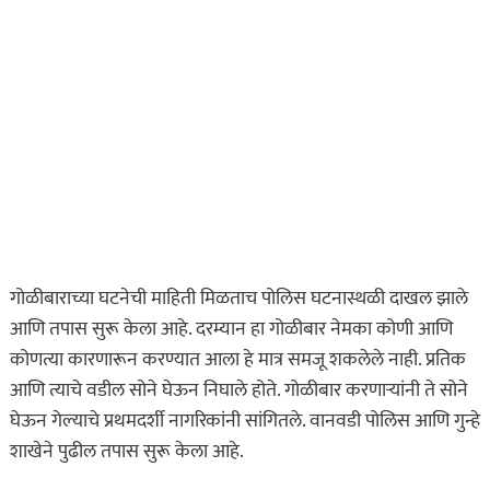
असा घडला गुन्हा
कायद्याचा बडगा
गोळीबाराच्या घटनेची माहिती मिळताच पोलिस घटनास्थळी दाखल झाले
ताज्या बातम्या
पोलिस खाते
आणि तपास सुरू केला आहे. दरम्यान हा गोळीबार नेमका कोणी आणि
मुख्य बातम्या
स्पेशल न्यूज
कोणत्या कारणारून करण्यात आला हे मात्र समजू शकलेले नाही. प्रतिक
राज्यभरातून ‘पोलिस
आणि त्याचे वडील सोने घेऊन निघाले होते. गोळीबार करणाऱ्यांनी ते सोने
स्टेशनची पायरी चढताना…’
घेऊन गेल्याचे प्रथमदर्शी नागरिकांनी सांगितले. वानवडी पोलिस आणि गुन्हे
या पुस्तकाला मोठी मागणी
शाखेने पुढील तपास सुरू केला आहे.
जुलै 11, 2026