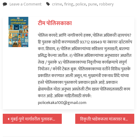
on
Leave a Comment
crime
,
firing
,
police
,
pune
,
robbery
पुणे
शहरात
टीम पोलिसकाका
थरार!
सराफा
पोलिस कायदे आणि नागरिकांचे हक्क, पोलिस अधिकारी व्हायचंय?
व्यावसायिकावर
हि पुस्तक खरेदी करण्यासाठी 93712 69949 या नंबरवर व्हॉटसऍप
गोळीबार
करा. शिवाय, १) पोलिस अधिकाऱ्यांच्या सविस्तर मुलाखती, बातम्या
अन्
प्रसिद्ध केल्या जातील. २) पोलिस अधिकाऱ्यांच्या अनुभवावर अधारीत
दागिने
लेख / पुस्तके ४) पोलिसकाकांच्या निवृत्तीच्या कार्यक्रमाचे संपूर्ण
लुटले…
नियोजन / कॉफी टेबल बुक. पोलिसकाकाच्या वतीने विविध पुस्तके
प्रकाशित करण्यात आली असून, मा. मुख्यमंत्री एकनाथ शिंदे यांच्या
हस्ते पोलिसकाका पुस्तकाचे प्रकाशन झाले आहे. प्रकाशन
क्षेत्रामधील मोठा अनुभव असलेली टीम खास पोलिसदलासाठी काम
करत आहे. अधिक माहितीसाठी संपर्क:
policekaka100@gmail.com
पोस्टचे
मुंबई-पुणे मार्गावरील पुलावरून मोटार पडली रेल्वेवर; तिघांचा मृत्यू…
विकृती! भाडेकरूला मांजरावर बलात्कार करताना पकडले रंगेहाथ…
नॅव्हिगेशन