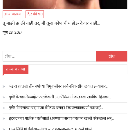
ताज्या बातम्या
दिल की बात
तू माझी झाली नाही तर, मी तूला कोणाचीच होऊ देणार नाही…
जुलै 23, 2024
यांचा
शोध
घ्या
ताज्या बातम्या
:
भंडारा हादरलं! तीन वर्षांच्या चिमुकलीवर सार्वजनिक शौचालयात अत्याचार…
पुणे! येरवडा जेलबाहेर फटाकेबाजी अन् पोलिसांनी दाखवला खाकीचा हिसका…
पुणे! पोलिसांच्या वाहनाच्या बोनेटवर बसवून फिरवल्याप्रकरणी कारवाई…
हृदयद्रावक! पोलीस भरतीसाठी धावण्याचा सराव करताना खाली कोसळला अन्…
Live व्हिडिओ कॅमेऱ्यासमोरच स्टार इन्फ्लुएन्सरला मारली गोळी…