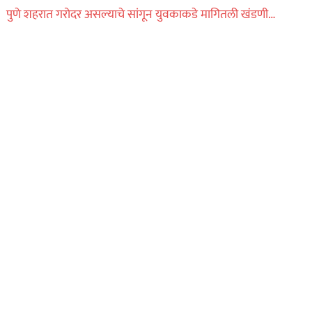
बोनेटवर बसवून
पुणे शहरात गरोदर असल्याचे सांगून युवकाकडे मागितली खंडणी…
फिरवल्याप्रकरणी कारवाई…
ऑगस्ट 6, 2026
ताज्या बातम्या
महाराष्ट्र
हृदयद्रावक! पोलीस
भरतीसाठी धावण्याचा सराव
करताना खाली कोसळला
अन्…
ऑगस्ट 6, 2026
ताज्या बातम्या
विदेश
Live व्हिडिओ कॅमेऱ्यासमोरच
स्टार इन्फ्लुएन्सरला मारली
गोळी…
ऑगस्ट 6, 2026