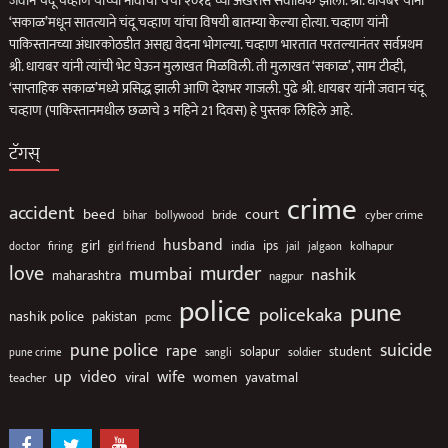
जवान चंदू चव्हाण यांच्या नावाची चर्चा २०१६ च्या अखेरीस सर्वाधिक झाली. श्री. धायबर यांनी
‘सकाळ’मधून सातत्याने चंदू चव्हाण यांचा विषयी बातम्या केल्या होत्या. चव्हाण यांनी
पाकिस्तानच्या अंधारकोठडीत असह्य वेदना भोगल्या. चव्हाण भारतात परतल्यानंतर सर्वप्रथम
श्री. धायबर यांनी त्यांची भेट घेऊन मुलाखत मिळविली. ती मुलाखत ‘सकाळ’, साम टीव्ही,
‘साप्ताहिक सकाळ’मध्ये प्रसिद्ध झाली आणि देशभर गाजली. पुढे श्री. धायबर यांनी जवान चंदू
चव्हाण (पाकिस्तानमधील छळाचे 3 महिने 21 दिवस) हे पुस्तक लिहिले आहे.
टॅगस्
crime
accident
beed
court
bollywood
bride
cyber crime
bihar
husband
girl
ips
india
jail
jalgaon
kolhapur
doctor
firing
girl friend
love
murder
mumbai
nashik
maharashtra
nagpur
police
pune
policekaka
nashik police
pakistan
pcmc
suicide
pune police
rape
solapur
soldier
student
pune crime
sangli
up
video
wife
viral
women
yavatmal
teacher