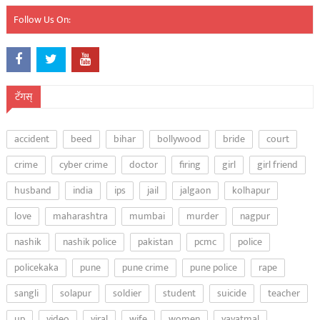
Follow Us On:
टॅगस्
accident
beed
bihar
bollywood
bride
court
crime
cyber crime
doctor
firing
girl
girl friend
husband
india
ips
jail
jalgaon
kolhapur
love
maharashtra
mumbai
murder
nagpur
nashik
nashik police
pakistan
pcmc
police
policekaka
pune
pune crime
pune police
rape
sangli
solapur
soldier
student
suicide
teacher
up
video
viral
wife
women
yavatmal