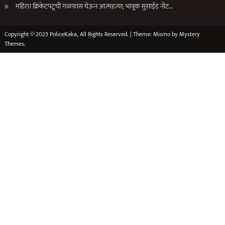
महिला क्रिकेटपटूची गळफास घेऊन आत्महत्या; भावूक सुसाईड नोट…
Copyright © 2023 PoliceKaka, All Rights Reserved.
|
Theme: Mismo by
Mystery
Themes
.