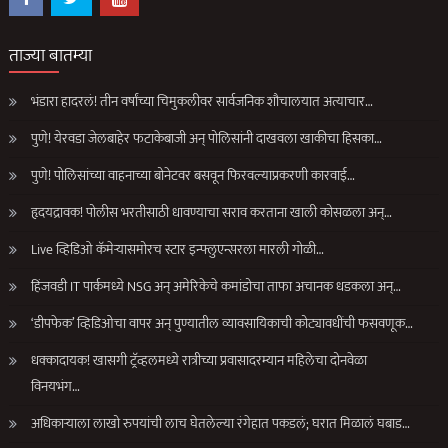
ताज्या बातम्या
भंडारा हादरलं! तीन वर्षांच्या चिमुकलीवर सार्वजनिक शौचालयात अत्याचार…
पुणे! येरवडा जेलबाहेर फटाकेबाजी अन् पोलिसांनी दाखवला खाकीचा हिसका…
पुणे! पोलिसांच्या वाहनाच्या बोनेटवर बसवून फिरवल्याप्रकरणी कारवाई…
हृदयद्रावक! पोलीस भरतीसाठी धावण्याचा सराव करताना खाली कोसळला अन्…
Live व्हिडिओ कॅमेऱ्यासमोरच स्टार इन्फ्लुएन्सरला मारली गोळी…
हिंजवडी IT पार्कमध्ये NSG अन् अमेरिकेचे कमांडोचा ताफा अचानक धडकला अन्…
‘डीपफेक’ व्हिडिओचा वापर अन् पुण्यातील व्यावसायिकाची कोट्यावधींची फसवणूक…
धक्कादायक! खासगी ट्रॅव्हलमध्ये रात्रीच्या प्रवासादरम्यान महिलेचा दोनवेळा
विनयभंग…
अधिकाऱ्याला लाखो रुपयांची लाच घेतलेल्या रंगेहात पकडलं; घरात मिळालं घबाड…