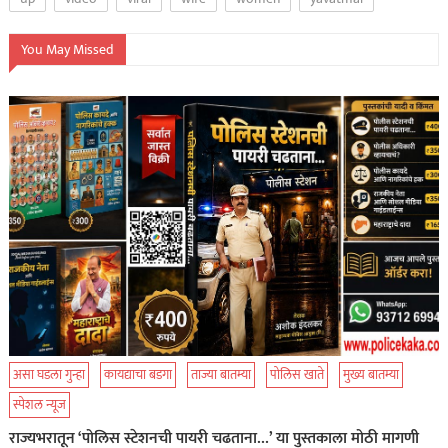
You May Missed
असा घडला गुन्हा
कायद्याचा बडगा
ताज्या बातम्या
पोलिस खाते
मुख्य बातम्या
स्पेशल न्यूज
राज्यभरातून ‘पोलिस स्टेशनची पायरी चढताना…’ या पुस्तकाला मोठी मागणी