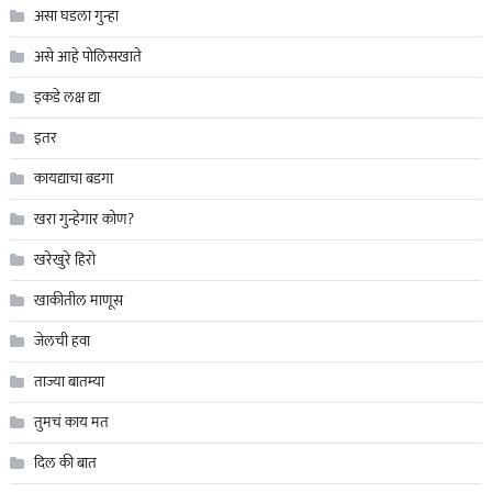
असा घडला गुन्हा
असे आहे पोलिसखाते
इकडे लक्ष द्या
इतर
कायद्याचा बडगा
खरा गुन्हेगार कोण?
खरेखुरे हिरो
खाकीतील माणूस
जेलची हवा
ताज्या बातम्या
तुमचं काय मत
दिल की बात