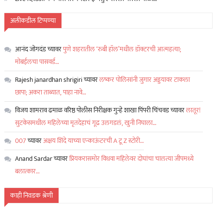
अलीकडील टिप्पण्या
आनंद जोगदंड
च्यावर
पुणे शहरातील ‘रुबी हॉल’मधील डॉक्टरची आत्महत्या;
मोबईलचा पासवर्ड…
Rajesh janardhan shrigiri
च्यावर
लष्कर पोलिसांनी जुगार अड्डयावर टाकला
छापा; अकरा ताब्यात, पाहा नावे…
विजय शामराव ढमाळ वरिष्ठ पोलीस निरीक्षक गुन्हे शाखा पिंपरी चिंचवड
च्यावर
लातूर!
सुटकेसमधील महिलेच्या मृतदेहाचं गूढ उलगडलं, खुनी निघाला…
007
च्यावर
अक्षय शिंदे याच्या एन्काऊंटरची A टू Z स्टोरी…
Anand Sardar
च्यावर
प्रियकरासमोर विधवा महिलेवर दोघांचा चालत्या जीपमध्ये
बलात्कार…
काही निवडक श्रेणी