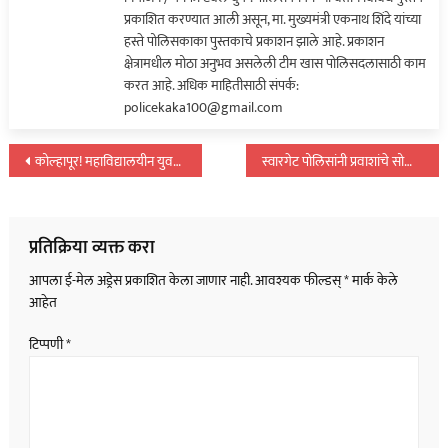
प्रकाशित करण्यात आली असून, मा. मुख्यमंत्री एकनाथ शिंदे यांच्या
हस्ते पोलिसकाका पुस्तकाचे प्रकाशन झाले आहे. प्रकाशन
क्षेत्रामधील मोठा अनुभव असलेली टीम खास पोलिसदलासाठी काम
करत आहे. अधिक माहितीसाठी संपर्क:
policekaka100@gmail.com
पोस्टचे
कोल्हापूर! महाविद्यालयीन युवतीवर प्रियकरासह चौघांचा अत्याचार; Video बनवला अन्…
स्वारगेट पोलिसांनी प्रवाशांचे सोन्याचे दागीने चोरणाऱ्या सराईत चोरट्यास केले जेरबंद…
नॅव्हिगेशन
प्रतिक्रिया व्यक्त करा
आपला ई-मेल अड्रेस प्रकाशित केला जाणार नाही.
आवश्यक फील्डस्
*
मार्क केले
आहेत
टिप्पणी
*