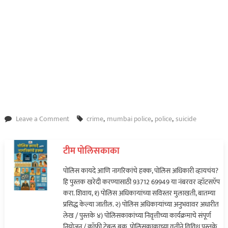
on
Leave a Comment
crime
,
mumbai police
,
police
,
suicide
पोलिस
कर्मचारी
टीम पोलिसकाका
आत्महत्येप्रकरणी
धक्कादायक
पोलिस कायदे आणि नागरिकांचे हक्क, पोलिस अधिकारी व्हायचंय?
माहिती
हि पुस्तक खरेदी करण्यासाठी 93712 69949 या नंबरवर व्हॉटसऍप
समोर…
करा. शिवाय, १) पोलिस अधिकाऱ्यांच्या सविस्तर मुलाखती, बातम्या
प्रसिद्ध केल्या जातील. २) पोलिस अधिकाऱ्यांच्या अनुभवावर अधारीत
लेख / पुस्तके ४) पोलिसकाकांच्या निवृत्तीच्या कार्यक्रमाचे संपूर्ण
नियोजन / कॉफी टेबल बुक. पोलिसकाकाच्या वतीने विविध पुस्तके