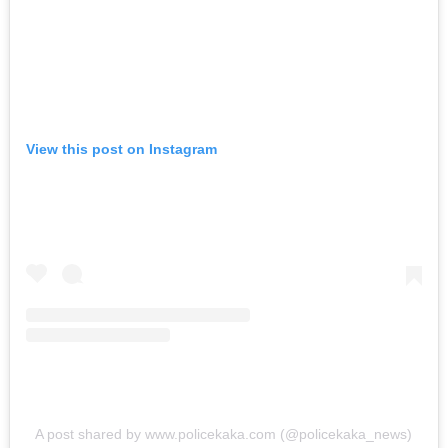
ताज्या बातम्या
धडाकेबाज
पुणे! येरवडा जेलबाहेर
फटाकेबाजी अन् पोलिसांनी
दाखवला खाकीचा हिसका…
ऑगस्ट 6, 2026
View this post on Instagram
कायद्याचा बडगा
ताज्या बातम्या
पुणे! पोलिसांच्या वाहनाच्या
बोनेटवर बसवून
फिरवल्याप्रकरणी कारवाई…
ऑगस्ट 6, 2026
ताज्या बातम्या
महाराष्ट्र
हृदयद्रावक! पोलीस
भरतीसाठी धावण्याचा सराव
A post shared by www.policekaka.com (@policekaka_news)