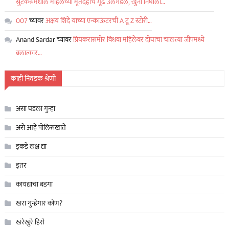
सुटकेसमधील महिलेच्या मृतदेहाचं गूढ उलगडलं, खुनी निघाला…
007
च्यावर
अक्षय शिंदे याच्या एन्काऊंटरची A टू Z स्टोरी…
Anand Sardar
च्यावर
प्रियकरासमोर विधवा महिलेवर दोघांचा चालत्या जीपमध्ये
बलात्कार…
काही निवडक श्रेणी
असा घडला गुन्हा
असे आहे पोलिसखाते
इकडे लक्ष द्या
इतर
कायद्याचा बडगा
खरा गुन्हेगार कोण?
खरेखुरे हिरो