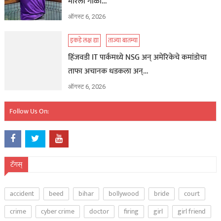
मारली गोळी…
ऑगस्ट 6, 2026
इकडे लक्ष द्या
ताज्या बातम्या
हिंजवडी IT पार्कमध्ये NSG अन् अमेरिकेचे कमांडोचा
ताफा अचानक धडकला अन्…
ऑगस्ट 6, 2026
Follow Us On:
टॅगस्
accident
beed
bihar
bollywood
bride
court
crime
cyber crime
doctor
firing
girl
girl friend