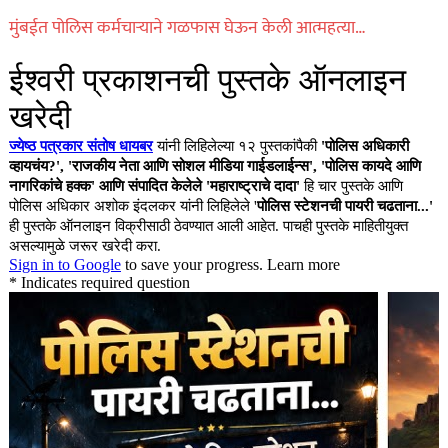
मुंबईत पोलिस कर्मचाऱ्याने गळफास घेऊन केली आत्महत्या…