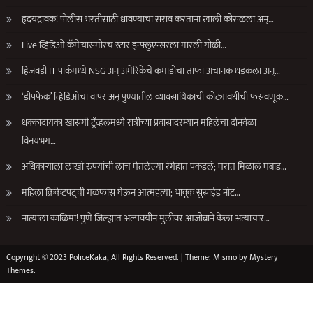
हृदयद्रावक! पोलीस भरतीसाठी धावण्याचा सराव करताना खाली कोसळला अन्…
Live व्हिडिओ कॅमेऱ्यासमोरच स्टार इन्फ्लुएन्सरला मारली गोळी…
हिंजवडी IT पार्कमध्ये NSG अन् अमेरिकेचे कमांडोचा ताफा अचानक धडकला अन्…
‘डीपफेक’ व्हिडिओचा वापर अन् पुण्यातील व्यावसायिकाची कोट्यावधींची फसवणूक…
धक्कादायक! खासगी ट्रॅव्हलमध्ये रात्रीच्या प्रवासादरम्यान महिलेचा दोनवेळा
विनयभंग…
अधिकाऱ्याला लाखो रुपयांची लाच घेतलेल्या रंगेहात पकडलं; घरात मिळालं घबाड…
महिला क्रिकेटपटूची गळफास घेऊन आत्महत्या; भावूक सुसाईड नोट…
नात्याला काळिमा! पुणे जिल्ह्यात अल्पवयीन मुलीवर आजोबाने केला अत्याचार…
Copyright © 2023 PoliceKaka, All Rights Reserved.
|
Theme: Mismo by
Mystery
Themes
.