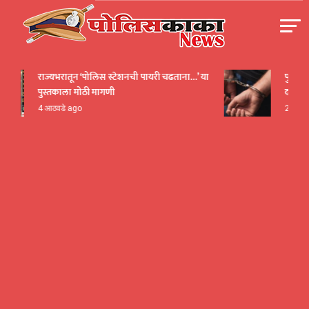
Skip
to
content
पोलीसकाका | POLICEKAKA
राज्यभरातून ‘पोलिस स्टेशनची पायरी चढताना…’ या
पुणे! येरव
पुस्तकाला मोठी मागणी
दाखवला ख
4 आठवडे ago
21 तास ag