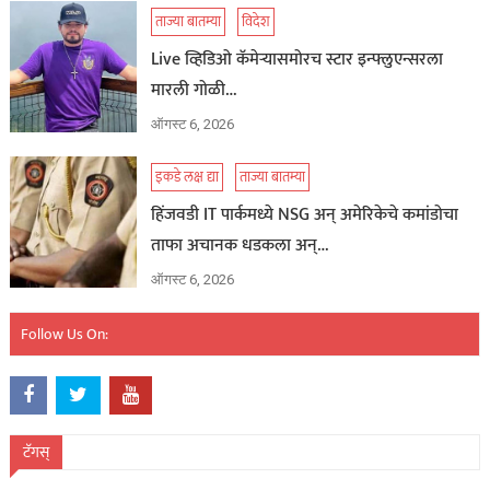
ताज्या बातम्या
विदेश
Live व्हिडिओ कॅमेऱ्यासमोरच स्टार इन्फ्लुएन्सरला
मारली गोळी…
ऑगस्ट 6, 2026
इकडे लक्ष द्या
ताज्या बातम्या
हिंजवडी IT पार्कमध्ये NSG अन् अमेरिकेचे कमांडोचा
ताफा अचानक धडकला अन्…
ऑगस्ट 6, 2026
Follow Us On:
टॅगस्