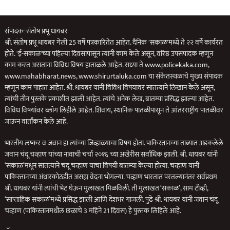
संपादकः संतोष प्रभू धायबर
श्री. संतोष प्रभू धायबर गेली 25 वर्षे पत्रकारितेत आहेत. दैनिक 'सकाळ'मध्ये ते २२ वर्षे कार्यरत
होते. 'ई-सकाळ'च्या पहिल्या दिवसापासून त्यांनी काम केले असून, वरिष्ठ उपसंपादक म्हणून
काम करत असताना विविध विषय हाताळले आहेत. सध्या ते www.policekaka.com,
www.mahabharat.news, www.shirurtaluka.com या संकेतस्थळाचे मुख्य संपादक
म्हणून काम पाहात आहेत. श्री. धायबर यांनी विविध विषयांवर सातत्याने लिखान केले असून,
त्यांची तीन पुस्तके प्रकाशीत झाली आहेत. त्यांचे अनेक लेख, बातम्या प्रसिद्ध झाल्या आहेत.
विविध विषयांवर ब्लॉग लिहीले आहेत. शिवाय, स्थानिक पातळीपासून ते आंतरराष्ट्रीय पातळीवर
जाऊन वार्तांकन केले आहे.
भारतीय लष्कर व जवान हा त्यांच्या जिव्हाळ्याचा विषय होता. पाकिस्तानच्या ताब्यात अडकलेले
जवान चंदू चव्हाण यांच्या नावाची चर्चा २०१६ च्या अखेरीस सर्वाधिक झाली. श्री. धायबर यांनी
‘सकाळ’मधून सातत्याने चंदू चव्हाण यांचा विषयी बातम्या केल्या होत्या. चव्हाण यांनी
पाकिस्तानच्या अंधारकोठडीत असह्य वेदना भोगल्या. चव्हाण भारतात परतल्यानंतर सर्वप्रथम
श्री. धायबर यांनी त्यांची भेट घेऊन मुलाखत मिळविली. ती मुलाखत ‘सकाळ’, साम टीव्ही,
‘साप्ताहिक सकाळ’मध्ये प्रसिद्ध झाली आणि देशभर गाजली. पुढे श्री. धायबर यांनी जवान चंदू
चव्हाण (पाकिस्तानमधील छळाचे 3 महिने 21 दिवस) हे पुस्तक लिहिले आहे.