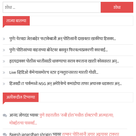
यांचा
शोध
घ्या
ताज्या बातम्या
:
पुणे! येरवडा जेलबाहेर फटाकेबाजी अन् पोलिसांनी दाखवला खाकीचा हिसका…
पुणे! पोलिसांच्या वाहनाच्या बोनेटवर बसवून फिरवल्याप्रकरणी कारवाई…
हृदयद्रावक! पोलीस भरतीसाठी धावण्याचा सराव करताना खाली कोसळला अन्…
Live व्हिडिओ कॅमेऱ्यासमोरच स्टार इन्फ्लुएन्सरला मारली गोळी…
हिंजवडी IT पार्कमध्ये NSG अन् अमेरिकेचे कमांडोचा ताफा अचानक धडकला अन्…
अलीकडील टिप्पण्या
आनंद जोगदंड
च्यावर
पुणे शहरातील ‘रुबी हॉल’मधील डॉक्टरची आत्महत्या;
मोबईलचा पासवर्ड…
Rajesh janardhan shrigiri
च्यावर
लष्कर पोलिसांनी जुगार अड्डयावर टाकला