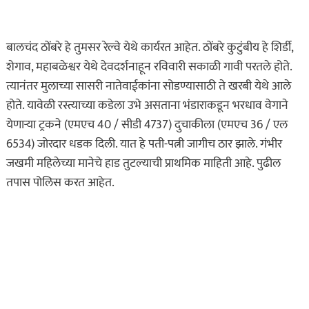
ताज्या बातम्या
धडाकेबाज
पुणे! येरवडा जेलबाहेर
बालचंद ठोंबरे हे तुमसर रेल्वे येथे कार्यरत आहेत. ठोंबरे कुटुंबीय हे शिर्डी,
फटाकेबाजी अन् पोलिसांनी
शेगाव, महाबळेश्वर येथे देवदर्शनाहून रविवारी सकाळी गावी परतले होते.
दाखवला खाकीचा हिसका…
त्यानंतर मुलाच्या सासरी नातेवाईकांना सोडण्यासाठी ते खरबी येथे आले
ऑगस्ट 6, 2026
होते. यावेळी रस्त्याच्या कडेला उभे असताना भंडाराकडून भरधाव वेगाने
येणाऱ्या ट्रकने (एमएच 40 / सीडी 4737) दुचाकीला (एमएच 36 / एल
कायद्याचा बडगा
6534) जोरदार धडक दिली. यात हे पती-पत्नी जागीच ठार झाले. गंभीर
ताज्या बातम्या
जखमी महिलेच्या मानेचे हाड तुटल्याची प्राथमिक माहिती आहे. पुढील
पुणे! पोलिसांच्या वाहनाच्या
तपास पोलिस करत आहेत.
बोनेटवर बसवून
फिरवल्याप्रकरणी कारवाई…
ऑगस्ट 6, 2026
ताज्या बातम्या
महाराष्ट्र
हृदयद्रावक! पोलीस
भरतीसाठी धावण्याचा सराव