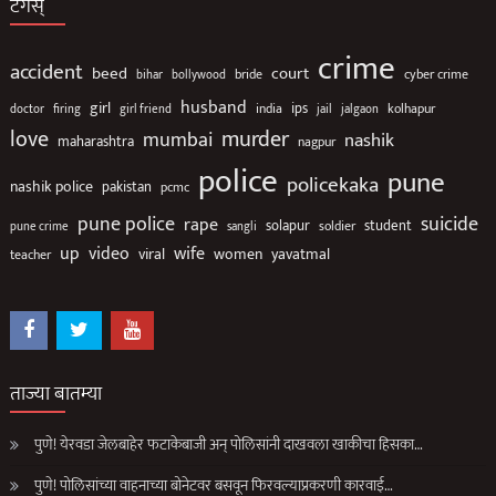
टॅगस्
crime
accident
beed
court
bollywood
bride
cyber crime
bihar
husband
girl
ips
india
jail
jalgaon
kolhapur
doctor
firing
girl friend
love
murder
mumbai
nashik
maharashtra
nagpur
police
pune
policekaka
nashik police
pakistan
pcmc
suicide
pune police
rape
solapur
soldier
student
pune crime
sangli
up
video
wife
viral
women
yavatmal
teacher
ताज्या बातम्या
पुणे! येरवडा जेलबाहेर फटाकेबाजी अन् पोलिसांनी दाखवला खाकीचा हिसका…
पुणे! पोलिसांच्या वाहनाच्या बोनेटवर बसवून फिरवल्याप्रकरणी कारवाई…