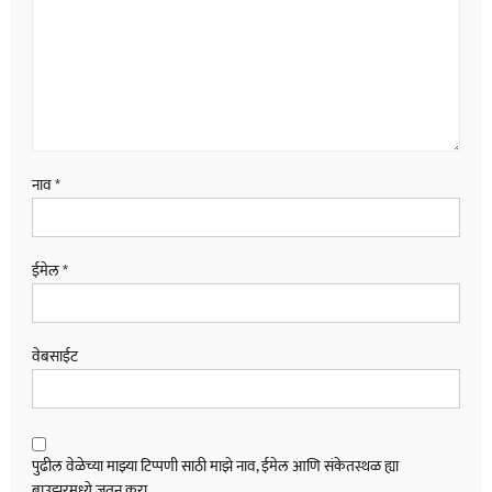
नाव
*
ईमेल
*
वेबसाईट
पुढील वेळेच्या माझ्या टिप्पणी साठी माझे नाव, ईमेल आणि संकेतस्थळ ह्या
ब्राउझरमध्ये जतन करा.