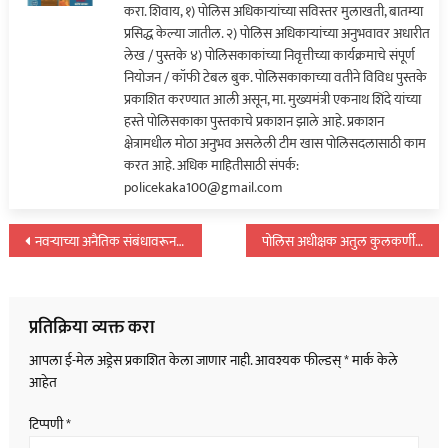
करा. शिवाय, १) पोलिस अधिकाऱ्यांच्या सविस्तर मुलाखती, बातम्या
घात
प्रसिद्ध केल्या जातील. २) पोलिस अधिकाऱ्यांच्या अनुभवावर अधारीत
झाला…
लेख / पुस्तके ४) पोलिसकाकांच्या निवृत्तीच्या कार्यक्रमाचे संपूर्ण
नियोजन / कॉफी टेबल बुक. पोलिसकाकाच्या वतीने विविध पुस्तके
प्रकाशित करण्यात आली असून, मा. मुख्यमंत्री एकनाथ शिंदे यांच्या
हस्ते पोलिसकाका पुस्तकाचे प्रकाशन झाले आहे. प्रकाशन
क्षेत्रामधील मोठा अनुभव असलेली टीम खास पोलिसदलासाठी काम
करत आहे. अधिक माहितीसाठी संपर्क:
policekaka100@gmail.com
पोस्टचे
नवऱ्याच्या अनैतिक संबंधावरून कार्यालयातच चपलेने धुलाई…
पोलिस अधीक्षक अतुल कुलकर्णी यांचे कार्य कौतुकास्पद: पद्मश्री कल्याण सिंह रावत
नॅव्हिगेशन
प्रतिक्रिया व्यक्त करा
आपला ई-मेल अड्रेस प्रकाशित केला जाणार नाही.
आवश्यक फील्डस्
*
मार्क केले
आहेत
टिप्पणी
*