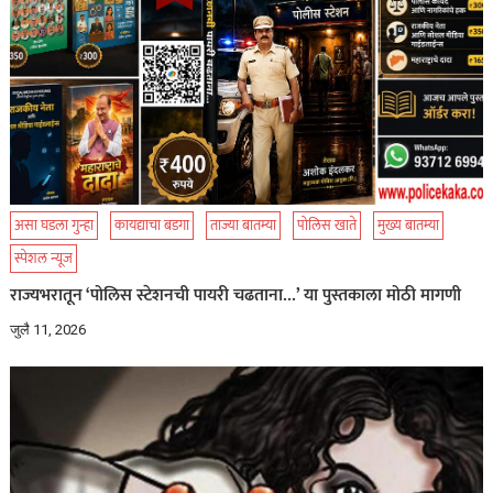
असा घडला गुन्हा
कायद्याचा बडगा
ताज्या बातम्या
पोलिस खाते
मुख्य बातम्या
स्पेशल न्यूज
राज्यभरातून ‘पोलिस स्टेशनची पायरी चढताना…’ या पुस्तकाला मोठी मागणी
जुलै 11, 2026