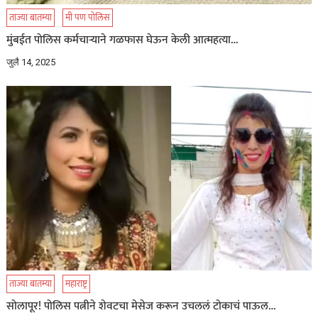
ताज्या बातम्या
मी पण पोलिस
मुंबईत पोलिस कर्मचाऱ्याने गळफास घेऊन केली आत्महत्या…
जुलै 14, 2025
ताज्या बातम्या
महाराष्ट्र
सोलापूर! पोलिस पत्नीने शेवटचा मेसेज करून उचललं टोकाचं पाऊल…