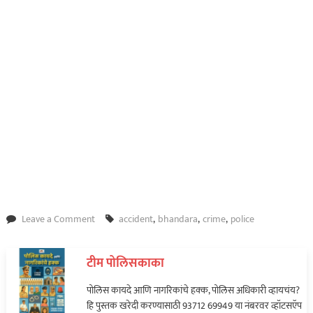
on
Leave a Comment
accident
,
bhandara
,
crime
,
police
रस्त्याच्या
कडेला
टीम पोलिसकाका
नातेवाईकाशी
बोलण्यासाठी
पोलिस कायदे आणि नागरिकांचे हक्क, पोलिस अधिकारी व्हायचंय?
थांबले
हि पुस्तक खरेदी करण्यासाठी 93712 69949 या नंबरवर व्हॉटसऍप
अन्