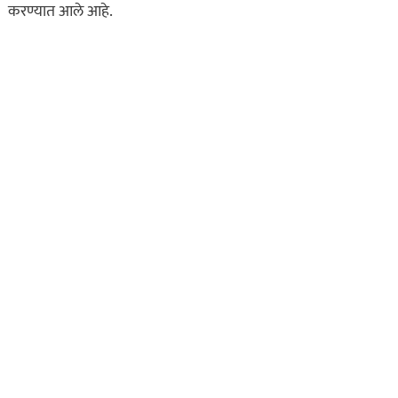
करण्यात आले आहे.
असा घडला गुन्हा
कायद्याचा बडगा
ताज्या बातम्या
पोलिस खाते
मुख्य बातम्या
स्पेशल न्यूज
राज्यभरातून ‘पोलिस
स्टेशनची पायरी चढताना…’
या पुस्तकाला मोठी मागणी
जुलै 11, 2026