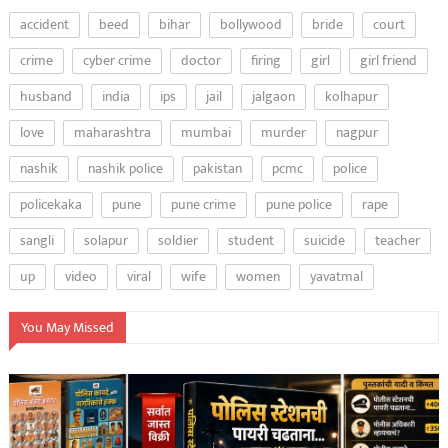
accident
beed
bihar
bollywood
bride
court
crime
cyber crime
doctor
firing
girl
girl friend
husband
india
ips
jail
jalgaon
kolhapur
love
maharashtra
mumbai
murder
nagpur
nashik
nashik police
pakistan
pcmc
police
policekaka
pune
pune crime
pune police
rape
sangli
solapur
soldier
student
suicide
teacher
up
video
viral
wife
women
yavatmal
You May Missed