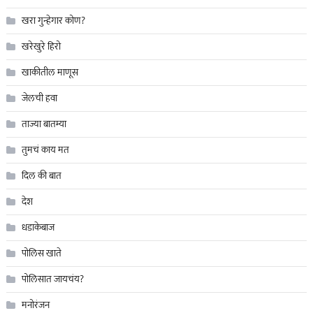
खरा गुन्हेगार कोण?
खरेखुरे हिरो
खाकीतील माणूस
जेलची हवा
ताज्या बातम्या
तुमचं काय मत
दिल की बात
देश
धडाकेबाज
पोलिस खाते
पोलिसात जायचंय?
मनोरंजन