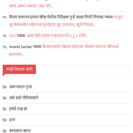
छापा; अकरा ताब्यात, पाहा नावे…
विजय शामराव ढमाळ वरिष्ठ पोलीस निरीक्षक गुन्हे शाखा पिंपरी चिंचवड
च्यावर
लातूर!
सुटकेसमधील महिलेच्या मृतदेहाचं गूढ उलगडलं, खुनी निघाला…
007
च्यावर
अक्षय शिंदे याच्या एन्काऊंटरची A टू Z स्टोरी…
Anand Sardar
च्यावर
प्रियकरासमोर विधवा महिलेवर दोघांचा चालत्या जीपमध्ये
बलात्कार…
काही निवडक श्रेणी
असा घडला गुन्हा
असे आहे पोलिसखाते
इकडे लक्ष द्या
इतर
कायद्याचा बडगा