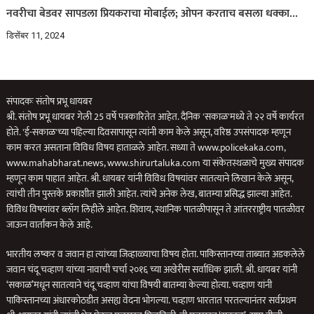
नवरीचा बेडवर सापडला प्रियकराचा मोबाईल; ओपन करताच बसला धक्का…
डिसेंबर 11, 2024
संपादकः संतोष प्रभू धायबर
श्री. संतोष प्रभू धायबर गेली 25 वर्षे पत्रकारितेत आहेत. दैनिक 'सकाळ'मध्ये ते २२ वर्षे कार्यरत
होते. 'ई-सकाळ'च्या पहिल्या दिवसापासून त्यांनी काम केले असून, वरिष्ठ उपसंपादक म्हणून
काम करत असताना विविध विषय हाताळले आहेत. सध्या ते www.policekaka.com,
www.mahabharat.news, www.shirurtaluka.com या संकेतस्थळाचे मुख्य संपादक
म्हणून काम पाहात आहेत. श्री. धायबर यांनी विविध विषयांवर सातत्याने लिखान केले असून,
त्यांची तीन पुस्तके प्रकाशीत झाली आहेत. त्यांचे अनेक लेख, बातम्या प्रसिद्ध झाल्या आहेत.
विविध विषयांवर ब्लॉग लिहीले आहेत. शिवाय, स्थानिक पातळीपासून ते आंतरराष्ट्रीय पातळीवर
जाऊन वार्तांकन केले आहे.
भारतीय लष्कर व जवान हा त्यांच्या जिव्हाळ्याचा विषय होता. पाकिस्तानच्या ताब्यात अडकलेले
जवान चंदू चव्हाण यांच्या नावाची चर्चा २०१६ च्या अखेरीस सर्वाधिक झाली. श्री. धायबर यांनी
‘सकाळ’मधून सातत्याने चंदू चव्हाण यांचा विषयी बातम्या केल्या होत्या. चव्हाण यांनी
पाकिस्तानच्या अंधारकोठडीत असह्य वेदना भोगल्या. चव्हाण भारतात परतल्यानंतर सर्वप्रथम