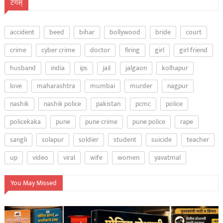
टॅगस्
accident
beed
bihar
bollywood
bride
court
crime
cyber crime
doctor
firing
girl
girl friend
husband
india
ips
jail
jalgaon
kolhapur
love
maharashtra
mumbai
murder
nagpur
nashik
nashik police
pakistan
pcmc
police
policekaka
pune
pune crime
pune police
rape
sangli
solapur
soldier
student
suicide
teacher
up
video
viral
wife
women
yavatmal
You May Missed