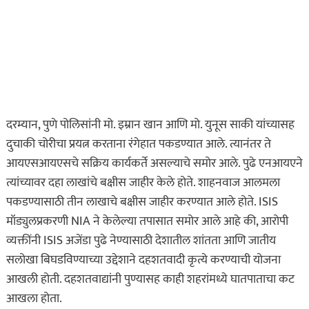
ताज्या बातम्या
धडाकेबाज
पुणे शहरातील पबमध्ये पार्टी
रंगली असतानाच पोलिसांची
अचानक धाड अन्…
ऑगस्ट 9, 2026
दरम्यान, पुणे पोलिसांनी मो. इम्रान खान आणि मो. युनूस साकी यांच्यासह
असा घडला गुन्हा
दुचाकी चोरीचा प्रयत्न करताना रंगेहात पकडण्यात आले. त्यानंतर ते
इकडे लक्ष द्या
ताज्या बातम्या
आयएसआयएसचे सक्रिय कार्यकर्ते असल्याचे समोर आले. पुढे एनआयएने
शाळा सुटताच अल्पवयीन
त्यांच्यावर दहा लाखांचे बक्षीस जाहीर केले होते. शाहनवाज आलमला
मुलीचे केले अपहरण अन्
पकडण्यासाठी तीन लाखाचे बक्षीस जाहीर करण्यात आले होते. ISIS
निर्जनस्थळी…
मॉड्युलप्रकरणी NIA ने केलेल्या तपासात समोर आले आहे की, आरोपी
ऑगस्ट 8, 2026
व्यक्तींनी ISIS अजेंडा पुढे नेण्यासाठी देशातील शांतता आणि जातीय
सलोखा बिघडविण्याच्या उद्देशाने दहशतवादी कृत्ये करण्याची योजना
असा घडला गुन्हा
आखली होती. दहशतवाद्यांनी पुण्यासह काही शहरांमध्ये घातपाताचा कट
ताज्या बातम्या
दिल की बात
आखला होता.
प्रेमाचा त्रिकोण! पुण्यात