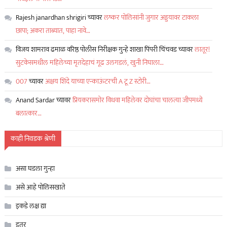
Rajesh janardhan shrigiri
च्यावर
लष्कर पोलिसांनी जुगार अड्डयावर टाकला
छापा; अकरा ताब्यात, पाहा नावे…
विजय शामराव ढमाळ वरिष्ठ पोलीस निरीक्षक गुन्हे शाखा पिंपरी चिंचवड
च्यावर
लातूर!
सुटकेसमधील महिलेच्या मृतदेहाचं गूढ उलगडलं, खुनी निघाला…
007
च्यावर
अक्षय शिंदे याच्या एन्काऊंटरची A टू Z स्टोरी…
Anand Sardar
च्यावर
प्रियकरासमोर विधवा महिलेवर दोघांचा चालत्या जीपमध्ये
बलात्कार…
काही निवडक श्रेणी
असा घडला गुन्हा
असे आहे पोलिसखाते
इकडे लक्ष द्या
इतर