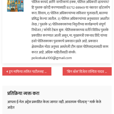
पोलिस कायदे आणि नागरिकांचे हक्क, पोलिस अधिकारी व्हायचंय?
दहशतवाद्याला
हि पुस्तक खरेदी करण्यासाठी 93712 69949 या नंबरवर व्हॉटसऍप
अटक…
करा. शिवाय, १) पोलिस अधिकाऱ्यांच्या सविस्तर मुलाखती, बातम्या
प्रसिद्ध केल्या जातील. २) पोलिस अधिकाऱ्यांच्या अनुभवावर अधारीत
लेख / पुस्तके ४) पोलिसकाकांच्या निवृत्तीच्या कार्यक्रमाचे संपूर्ण
नियोजन / कॉफी टेबल बुक. पोलिसकाकाच्या वतीने विविध पुस्तके
प्रकाशित करण्यात आली असून, मा. मुख्यमंत्री एकनाथ शिंदे यांच्या
हस्ते पोलिसकाका पुस्तकाचे प्रकाशन झाले आहे. प्रकाशन
क्षेत्रामधील मोठा अनुभव असलेली टीम खास पोलिसदलासाठी काम
करत आहे. अधिक माहितीसाठी संपर्क:
policekaka100@gmail.com
पोस्टचे
ड्रग माफिया ललित पाटीलसह 12 जणांवर मोक्का; आणखी 5 किलो सोने जप्त…
‘बिग बॉस’ विजेता एल्विश यादव विरोधात गुन्हा दाखल; विषारी सापांचं विष…
नॅव्हिगेशन
प्रतिक्रिया व्यक्त करा
आपला ई-मेल अड्रेस प्रकाशित केला जाणार नाही.
आवश्यक फील्डस्
*
मार्क केले
आहेत