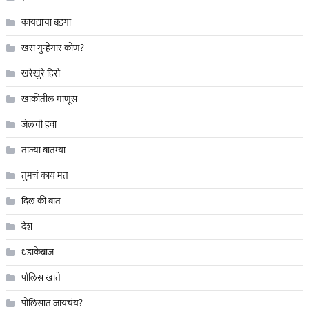
कायद्याचा बडगा
खरा गुन्हेगार कोण?
खरेखुरे हिरो
खाकीतील माणूस
जेलची हवा
ताज्या बातम्या
तुमचं काय मत
दिल की बात
देश
धडाकेबाज
पोलिस खाते
पोलिसात जायचंय?