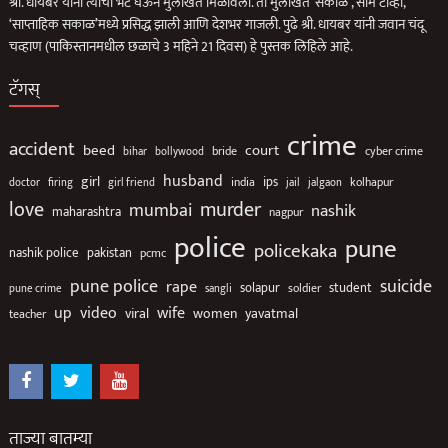
श्री. धायबर यांनी त्यांची भेट घेऊन मुलाखत मिळविली. ती मुलाखत ‘सकाळ’, साम टीव्ही,
‘साप्ताहिक सकाळ’मध्ये प्रसिद्ध झाली आणि देशभर गाजली. पुढे श्री. धायबर यांनी जवान चंदू
चव्हाण (पाकिस्तानमधील छळाचे 3 महिने 21 दिवस) हे पुस्तक लिहिले आहे.
टॅगस्
crime
accident
beed
court
bollywood
bride
cyber crime
bihar
husband
girl
ips
india
jalgaon
kolhapur
doctor
firing
girl friend
jail
love
murder
mumbai
nashik
maharashtra
nagpur
police
pune
policekaka
nashik police
pakistan
pcmc
suicide
pune police
rape
solapur
soldier
student
pune crime
sangli
up
video
wife
viral
women
yavatmal
teacher
ताज्या बातम्या