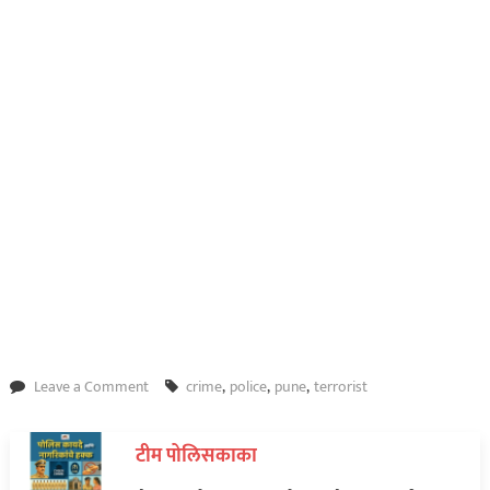
on
Leave a Comment
crime
,
police
,
pune
,
terrorist
पुण्यात
‘एनआयए’कडून
टीम पोलिसकाका
आणखी
एका