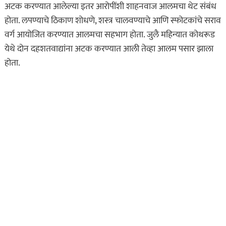
अटक करण्यात आलेल्या इतर आरोपींशी शाहनवाज आलमचा थेट संबंध
होता. लपण्याचे ठिकाण शोधणे, शस्त्र चालवण्याचे आणि स्फोटकांचे सराव
वर्ग आयोजित करण्यात आलमचा सहभाग होता. जुलै महिन्यात कोथरूड
येथे दोन दहशतवाद्यांना अटक करण्यात आली तेव्हा आलम पसार झाला
होता.
असा घडला गुन्हा
कायद्याचा बडगा
ताज्या बातम्या
पोलिस खाते
मुख्य बातम्या
स्पेशल न्यूज
राज्यभरातून ‘पोलिस
स्टेशनची पायरी चढताना…’
या पुस्तकाला मोठी मागणी
जुलै 11, 2026