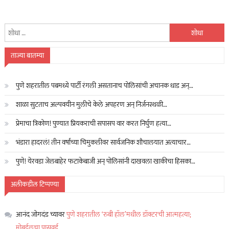
यांचा
शोध
घ्या
ताज्या बातम्या
:
पुणे शहरातील पबमध्ये पार्टी रंगली असतानाच पोलिसांची अचानक धाड अन्…
शाळा सुटताच अल्पवयीन मुलीचे केले अपहरण अन् निर्जनस्थळी…
प्रेमाचा त्रिकोण! पुण्यात प्रियकराची सपासप वार करत निर्घुण हत्या…
भंडारा हादरलं! तीन वर्षांच्या चिमुकलीवर सार्वजनिक शौचालयात अत्याचार…
पुणे! येरवडा जेलबाहेर फटाकेबाजी अन् पोलिसांनी दाखवला खाकीचा हिसका…
अलीकडील टिप्पण्या
आनंद जोगदंड
च्यावर
पुणे शहरातील ‘रुबी हॉल’मधील डॉक्टरची आत्महत्या;
मोबईलचा पासवर्ड…