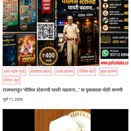
असा घडला गुन्हा
कायद्याचा बडगा
ताज्या बातम्या
पोलिस खाते
मुख्य बातम्या
स्पेशल न्यूज
राज्यभरातून ‘पोलिस स्टेशनची पायरी चढताना…’ या पुस्तकाला मोठी मागणी
जुलै 11, 2026