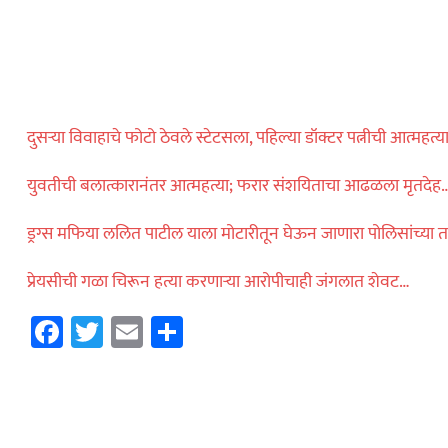
विदेश
ॅमेऱ्यासमोरच स्टार
ा मारली गोळी…
दुसऱ्या विवाहाचे फोटो ठेवले स्टेटसला, पहिल्या डॉक्टर पत्नीची आत्महत्य
ताज्या बातम्या
्कमध्ये NSG अन्
युवतीची बलात्कारानंतर आत्महत्या; फरार संशयिताचा आढळला मृतदेह
ांडोचा ताफा अचानक
ड्रग्स मफिया ललित पाटील याला मोटारीतून घेऊन जाणारा पोलिसांच्या त
प्रेयसीची गळा चिरून हत्या करणाऱ्या आरोपीचाही जंगलात शेवट…
Facebook
Twitter
Email
Share