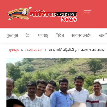
Skip
to
content
पोलीसकाका | POLIC
Police and Crime News
मुख्यपृष्ठ
देश
महाराष्ट्र
विदेश
सायबर क्राईम
खाकी
मुख्यपृष्ठ
ताज्या बातम्या
भाऊ आणि वहिणीची हत्या करणारा चार तासात ताब