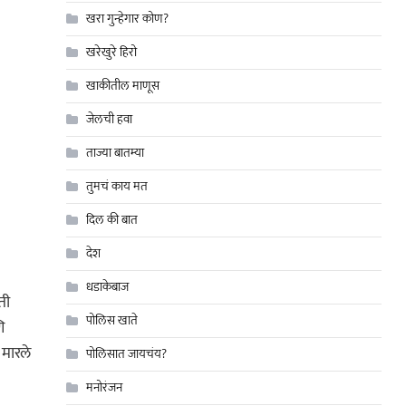
खरा गुन्हेगार कोण?
खरेखुरे हिरो
खाकीतील माणूस
जेलची हवा
ताज्या बातम्या
तुमचं काय मत
दिल की बात
देश
धडाकेबाज
ती
पोलिस खाते
ि
 मारले
पोलिसात जायचंय?
मनोरंजन