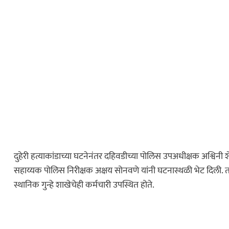
कायद्याचा बडगा
पोलिस खाते
स्पेशल न्यूज
दुहेरी हत्याकांडाच्या घटनेनंतर दहिवडीच्या पोलिस उपअधीक्षक अश्विनी 
ोलिस स्टेशनची पायरी
सहाय्यक पोलिस निरीक्षक अक्षय सोनवणे यांनी घटनास्थळी भेट दिली. 
ुस्तकाला मोठी
स्थानिक गुन्हे शाखेचेही कर्मचारी उपस्थित होते.
धडाकेबाज