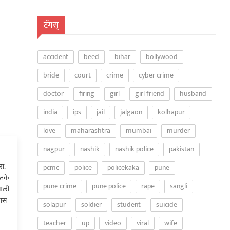
टॅगस्
accident
beed
bihar
bollywood
bride
court
crime
cyber crime
doctor
firing
girl
girl friend
husband
india
ips
jail
jalgaon
kolhapur
love
maharashtra
mumbai
murder
nagpur
nashik
nashik police
pakistan
ा.
pcmc
police
policekaka
pune
्तके
pune crime
pune police
rape
sangli
 आली
खास
solapur
soldier
student
suicide
teacher
up
video
viral
wife