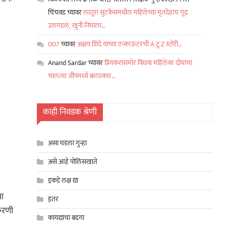
चिंचवड
च्यावर
लातूर! सुटकेसमधील महिलेच्या मृतदेहाचं गूढ
उलगडलं, खुनी निघाला…
007
च्यावर
अक्षय शिंदे याच्या एन्काऊंटरची A टू Z स्टोरी…
Anand Sardar
च्यावर
प्रियकरासमोर विधवा महिलेवर दोघांचा
चालत्या जीपमध्ये बलात्कार…
काही निवडक श्रेणी
असा घडला गुन्हा
असे आहे पोलिसखाते
इकडे लक्ष द्या
चा
इतर
रकरणी
कायद्याचा बडगा