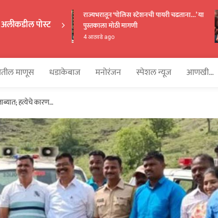
राज्यभरातून ‘पोलिस स्टेशनची पायरी चढताना…’ या
अलीकडील पोस्ट
पुस्तकाला मोठी मागणी
EKAKA
4 आठवडे ago
तील माणूस
धडाकेबाज
मनोरंजन
स्पेशल न्यूज
आणखी…
्यात; हत्येचे कारण…