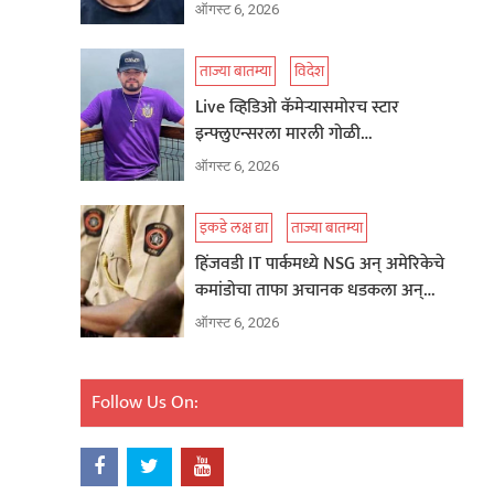
ऑगस्ट 6, 2026
ताज्या बातम्या
विदेश
Live व्हिडिओ कॅमेऱ्यासमोरच स्टार
इन्फ्लुएन्सरला मारली गोळी…
ऑगस्ट 6, 2026
इकडे लक्ष द्या
ताज्या बातम्या
हिंजवडी IT पार्कमध्ये NSG अन् अमेरिकेचे
कमांडोचा ताफा अचानक धडकला अन्…
ऑगस्ट 6, 2026
Follow Us On: