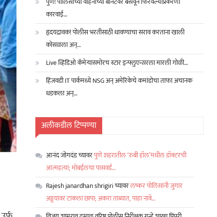
पुणे! पोलिसांच्या वाहनाच्या बोनेटवर बसवून फिरवल्याप्रकरणी
कारवाई…
हृदयद्रावक! पोलीस भरतीसाठी धावण्याचा सराव करताना खाली
कोसळला अन्…
Live व्हिडिओ कॅमेऱ्यासमोरच स्टार इन्फ्लुएन्सरला मारली गोळी…
हिंजवडी IT पार्कमध्ये NSG अन् अमेरिकेचे कमांडोचा ताफा अचानक
धडकला अन्…
अलीकडील टिप्पण्या
आनंद जोगदंड
च्यावर
पुणे शहरातील ‘रुबी हॉल’मधील डॉक्टरची
आत्महत्या; मोबईलचा पासवर्ड…
Rajesh janardhan shrigiri
च्यावर
लष्कर पोलिसांनी जुगार
अड्डयावर टाकला छापा; अकरा ताब्यात, पाहा नावे…
 उर्फ
विजय शामराव ढमाळ वरिष्ठ पोलीस निरीक्षक गुन्हे शाखा पिंपरी