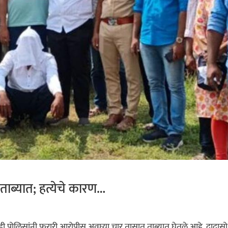
ाब्यात; हत्येचे कारण…
वडी पोलिसांनी फरारी आरोपीस अवघ्या चार तासात ताब्यात घेतले आहे. दादासो