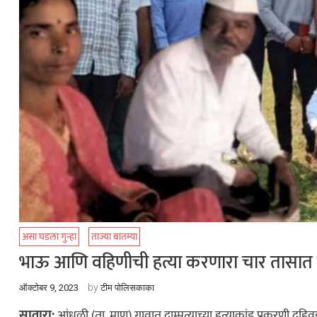
असा घडला गुन्हा
ताज्या बातम्या
भाऊ आणि वहिणीची हत्या करणारा चार तासात त
by
ऑक्टोबर 9, 2023
टीम पोलिसकाका
सातारा:
आंधळी (ता. माण) गावात दाम्पत्याच्या हत्याकांड प्रकरणी दहि