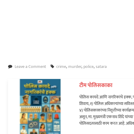
on
Leave a Comment
crime
,
murder
,
police
,
satara
भाऊ
आणि
टीम पोलिसकाका
वहिणीची
हत्या
पोलिस कायदे आणि नागरिकांचे हक्क, प
करणारा
शिवाय, १) पोलिस अधिकाऱ्यांच्या सविस्त
चार
४) पोलिसकाकांच्या निवृत्तीच्या कार्य
तासात
असून, मा. मुख्यमंत्री एकनाथ शिंदे यां
ताब्यात;
पोलिसदलासाठी काम करत आहे. अधिक
हत्येचे
कारण…