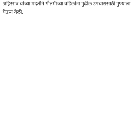
अहिरराव यांच्या मदतीने गौतमीच्या वडिलांना पुढील उपचारासाठी पुण्याला
घेऊन गेली.
असा घडला गुन्हा
कायद्याचा बडगा
ताज्या बातम्या
पोलिस खाते
मुख्य बातम्या
स्पेशल न्यूज
राज्यभरातून ‘पोलिस
स्टेशनची पायरी चढताना…’
या पुस्तकाला मोठी मागणी
जुलै 11, 2026