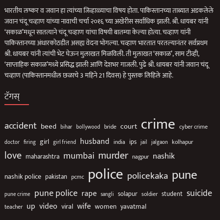
भारतीय लष्कर व जवान हा त्यांच्या जिव्हाळ्याचा विषय होता. पाकिस्तानच्या ताब्यात अडकलेले
जवान चंदू चव्हाण यांच्या नावाची चर्चा २०१६ च्या अखेरीस सर्वाधिक झाली. श्री. धायबर यांनी
‘सकाळ’मधून सातत्याने चंदू चव्हाण यांचा विषयी बातम्या केल्या होत्या. चव्हाण यांनी
पाकिस्तानच्या अंधारकोठडीत असह्य वेदना भोगल्या. चव्हाण भारतात परतल्यानंतर सर्वप्रथम
श्री. धायबर यांनी त्यांची भेट घेऊन मुलाखत मिळविली. ती मुलाखत ‘सकाळ’, साम टीव्ही,
‘साप्ताहिक सकाळ’मध्ये प्रसिद्ध झाली आणि देशभर गाजली. पुढे श्री. धायबर यांनी जवान चंदू
चव्हाण (पाकिस्तानमधील छळाचे 3 महिने 21 दिवस) हे पुस्तक लिहिले आहे.
टॅगस्
crime
accident
beed
court
bollywood
bride
cyber crime
bihar
husband
girl
ips
india
jail
jalgaon
kolhapur
doctor
firing
girl friend
love
murder
mumbai
nashik
maharashtra
nagpur
police
pune
policekaka
nashik police
pakistan
pcmc
suicide
pune police
rape
solapur
soldier
student
pune crime
sangli
up
video
wife
viral
women
yavatmal
teacher