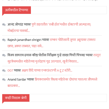
अलीकडील टिप्पण्या
आनंद जोगदंड
च्यावर
पुणे शहरातील ‘रुबी हॉल’मधील डॉक्टरची आत्महत्या;
मोबईलचा पासवर्ड…
Rajesh janardhan shrigiri
च्यावर
लष्कर पोलिसांनी जुगार अड्डयावर टाकला
छापा; अकरा ताब्यात, पाहा नावे…
विजय शामराव ढमाळ वरिष्ठ पोलीस निरीक्षक गुन्हे शाखा पिंपरी चिंचवड
च्यावर
लातूर!
सुटकेसमधील महिलेच्या मृतदेहाचं गूढ उलगडलं, खुनी निघाला…
007
च्यावर
अक्षय शिंदे याच्या एन्काऊंटरची A टू Z स्टोरी…
Anand Sardar
च्यावर
प्रियकरासमोर विधवा महिलेवर दोघांचा चालत्या जीपमध्ये
बलात्कार…
काही निवडक श्रेणी