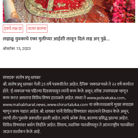
इकडे लक्ष द्या
ताज्या बातम्या
लग्नाळू युवकाचे एका मुलीच्या आईशी लावून दिलं लग्न अन् पुढे…
ऑक्टोबर 15, 2023
संपादकः संतोष प्रभू धायबर
श्री. संतोष प्रभू धायबर गेली 25 वर्षे पत्रकारितेत आहेत. दैनिक 'सकाळ'मध्ये ते २२ वर्षे कार्यरत
होते. 'ई-सकाळ'च्या पहिल्या दिवसापासून त्यांनी काम केले असून, वरिष्ठ उपसंपादक म्हणून
काम करत असताना विविध विषय हाताळले आहेत. सध्या ते www.policekaka.com,
www.mahabharat.news, www.shirurtaluka.com या संकेतस्थळाचे मुख्य संपादक
म्हणून काम पाहात आहेत. श्री. धायबर यांनी विविध विषयांवर सातत्याने लिखान केले असून,
त्यांची तीन पुस्तके प्रकाशीत झाली आहेत. त्यांचे अनेक लेख, बातम्या प्रसिद्ध झाल्या आहेत.
विविध विषयांवर ब्लॉग लिहीले आहेत. शिवाय, स्थानिक पातळीपासून ते आंतरराष्ट्रीय पातळीवर
जाऊन वार्तांकन केले आहे.