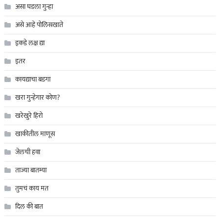
असा घडला गुन्हा
असे आहे पोलिसखाते
इकडे लक्ष द्या
इतर
कायद्याचा बडगा
खरा गुन्हेगार कोण?
खरेखुरे हिरो
खाकीतील माणूस
जेलची हवा
ताज्या बातम्या
तुमचं काय मत
दिल की बात