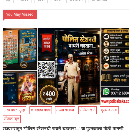
You May Missed
असा घडला गुन्हा
कायद्याचा बडगा
ताज्या बातम्या
पोलिस खाते
मुख्य बातम्या
स्पेशल न्यूज
राज्यभरातून ‘पोलिस स्टेशनची पायरी चढताना…’ या पुस्तकाला मोठी मागणी