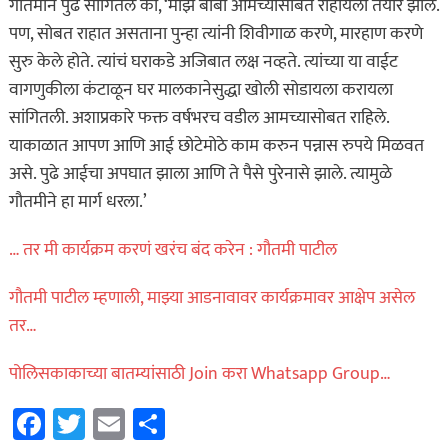
गौतमीने पुढे सांगितले की, ‘माझे बाबा आमच्यासोबत राहायला तयार झाले.
पण, सोबत राहात असताना पुन्हा त्यांनी शिवीगाळ करणे, मारहाण करणे
सुरु केले होते. त्यांचं घराकडे अजिबात लक्ष नव्हते. त्यांच्या या वाईट
वागणुकीला कंटाळून घर मालकानेसुद्धा खोली सोडायला करायला
सांगितली. अशाप्रकारे फक्त वर्षभरच वडील आमच्यासोबत राहिले.
याकाळात आपण आणि आई छोटेमोठे काम करुन पन्नास रुपये मिळवत
असे. पुढे आईचा अपघात झाला आणि ते पैसे पुरेनासे झाले. त्यामुळे
गौतमीने हा मार्ग धरला.’
… तर मी कार्यक्रम करणं खरंच बंद करेन : गौतमी पाटील
गौतमी पाटील म्हणाली, माझ्या आडनावावर कार्यक्रमावर आक्षेप असेल
तर…
पोलिसकाकाच्या बातम्यांसाठी Join करा Whatsapp Group…
Facebook
Twitter
Email
Share