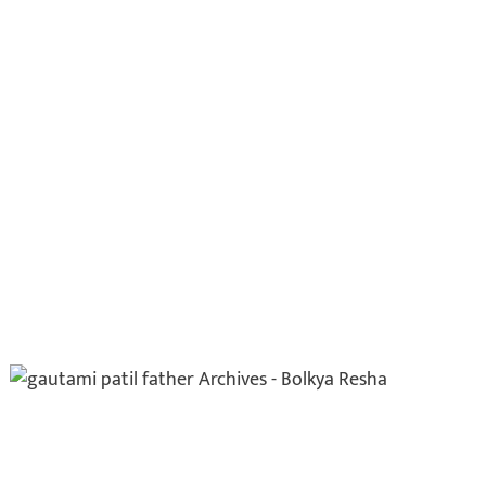
करताना खाली कोसळला
अन्…
ऑगस्ट 6, 2026
ताज्या बातम्या
विदेश
Live व्हिडिओ कॅमेऱ्यासमोरच
स्टार इन्फ्लुएन्सरला मारली
गोळी…
ऑगस्ट 6, 2026
इकडे लक्ष द्या
ताज्या बातम्या
हिंजवडी IT पार्कमध्ये NSG
अन् अमेरिकेचे कमांडोचा
ताफा अचानक धडकला
अन्…
ऑगस्ट 6, 2026