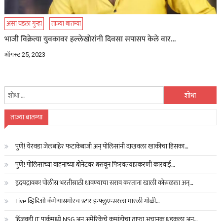
असा घडला गुन्हा
ताज्या बातम्या
भाजी विक्रेत्या युवकावर हल्लेखोरांनी दिवसा सपासप केले वार…
ऑगस्ट 25, 2023
यांचा
शोध
घ्या
ताज्या बातम्या
:
पुणे! येरवडा जेलबाहेर फटाकेबाजी अन् पोलिसांनी दाखवला खाकीचा हिसका…
पुणे! पोलिसांच्या वाहनाच्या बोनेटवर बसवून फिरवल्याप्रकरणी कारवाई…
हृदयद्रावक! पोलीस भरतीसाठी धावण्याचा सराव करताना खाली कोसळला अन्…
Live व्हिडिओ कॅमेऱ्यासमोरच स्टार इन्फ्लुएन्सरला मारली गोळी…
हिंजवडी IT पार्कमध्ये NSG अन् अमेरिकेचे कमांडोचा ताफा अचानक धडकला अन्…