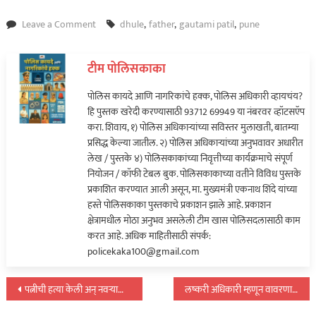
on
Leave a Comment
dhule
,
father
,
gautami patil
,
pune
गौतमी
पाटील
टीम पोलिसकाका
हिने
घेतली
पोलिस कायदे आणि नागरिकांचे हक्क, पोलिस अधिकारी व्हायचंय?
वडिलांची
हि पुस्तक खरेदी करण्यासाठी 93712 69949 या नंबरवर व्हॉटसऍप
दखल;
करा. शिवाय, १) पोलिस अधिकाऱ्यांच्या सविस्तर मुलाखती, बातम्या
नात्याबाबत
प्रसिद्ध केल्या जातील. २) पोलिस अधिकाऱ्यांच्या अनुभवावर अधारीत
सांगितले
लेख / पुस्तके ४) पोलिसकाकांच्या निवृत्तीच्या कार्यक्रमाचे संपूर्ण
की…
नियोजन / कॉफी टेबल बुक. पोलिसकाकाच्या वतीने विविध पुस्तके
प्रकाशित करण्यात आली असून, मा. मुख्यमंत्री एकनाथ शिंदे यांच्या
हस्ते पोलिसकाका पुस्तकाचे प्रकाशन झाले आहे. प्रकाशन
क्षेत्रामधील मोठा अनुभव असलेली टीम खास पोलिसदलासाठी काम
करत आहे. अधिक माहितीसाठी संपर्क:
policekaka100@gmail.com
पोस्टचे
पत्नीची हत्या केली अन् नवऱ्याला आला हृदयविकाराचा झटका…
लष्करी अधिकारी म्हणून वावरणारा पुणे रेल्वे स्थानकावर जेरबंद…