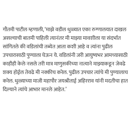
ताज्या बातम्या
धडाकेबाज
पुणे! येरवडा जेलबाहेर
फटाकेबाजी अन् पोलिसांनी
गौतमी पाटील म्हणाली, ‘माझे वडील धुळ्यात एका रुग्णालयात दाखल
दाखवला खाकीचा हिसका…
असल्याची बातमी पाहिली त्यानंतर मी माझ्या मावशीला या संदर्भात
ऑगस्ट 6, 2026
सांगितले की वडिलांची तब्येत आता कशी आहे व त्यांना पुढील
उपचारासाठी पुण्याला घेऊन ये. वडिलांनी जरी आयुष्यभर आमच्यासाठी
कायद्याचा बडगा
काहीही केले नसले तरी मात्र माणुसकीच्या नात्याने माझ्याकडून जेवढे
ताज्या बातम्या
शक्य होईल तेवढे मी नक्कीच करेल. पुढील उपचार त्यांचे मी पुण्यालाच
पुणे! पोलिसांच्या वाहनाच्या
करेल. धुळ्याच्या माजी महापौर जयश्रीताई अहिरराव यांनी मदतीचा हात
बोनेटवर बसवून
दिल्याने त्यांचे आभार मानले आहेत.’
फिरवल्याप्रकरणी कारवाई…
ऑगस्ट 6, 2026
ताज्या बातम्या
महाराष्ट्र
हृदयद्रावक! पोलीस
भरतीसाठी धावण्याचा सराव