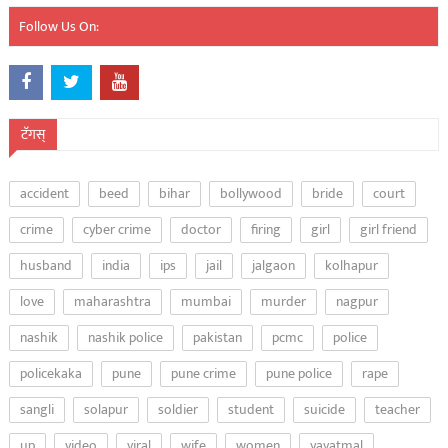
Follow Us On:
टॅगस्
accident
beed
bihar
bollywood
bride
court
crime
cyber crime
doctor
firing
girl
girl friend
husband
india
ips
jail
jalgaon
kolhapur
love
maharashtra
mumbai
murder
nagpur
nashik
nashik police
pakistan
pcmc
police
policekaka
pune
pune crime
pune police
rape
sangli
solapur
soldier
student
suicide
teacher
up
video
viral
wife
women
yavatmal