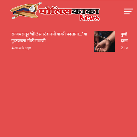
Skip
to
content
पोलीसकाका | POLICEKAKA
राज्यभरातून ‘पोलिस स्टेशनची पायरी चढताना…’ या
पुणे! येरवडा 
पुस्तकाला मोठी मागणी
दाखवला खाक
4 आठवडे ago
21 तास ago