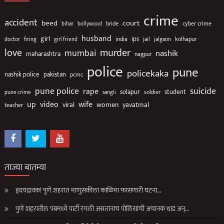
crime
accident
beed
court
bollywood
bride
cyber crime
bihar
husband
girl
ips
india
jalgaon
kolhapur
doctor
firing
girl friend
jail
love
murder
mumbai
nashik
maharashtra
nagpur
police
pune
policekaka
nashik police
pakistan
pcmc
suicide
pune police
rape
solapur
soldier
student
pune crime
sangli
up
video
wife
viral
women
yavatmal
teacher
ताज्या बातम्या
हृदयद्रावक! पुणे शहरात माणुसकीला काळिमा फासणारी घटना…
पुणे शहरातील पबमध्ये पार्टी रंगली असतानाच पोलिसांची अचानक धाड अन्…