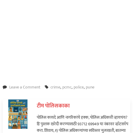
on
Leave a Comment
crime
,
pcmc
,
police
,
pune
मिञाचा
खुन
टीम पोलिसकाका
करणाऱ्या
आरोपीस
पोलिस कायदे आणि नागरिकांचे हक्क, पोलिस अधिकारी व्हायचंय?
रावेत
हि पुस्तक खरेदी करण्यासाठी 93712 69949 या नंबरवर व्हॉटसऍप
पोलिसांनी
करा. शिवाय, १) पोलिस अधिकाऱ्यांच्या सविस्तर मुलाखती, बातम्या
केली