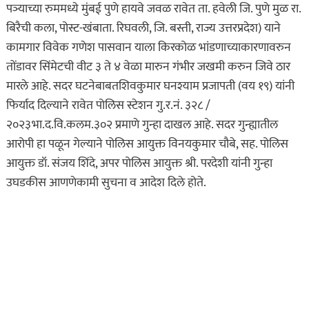
पञ्याच्या रुममध्ये मुंबई पुणे हायवे जवळ रावेत ता. हवेली जि. पुणे मुळ रा.
बिरैची कला, पोस्ट-खंबाता. रिघवली, जि. बस्ती, राज्य उत्तरप्रदेश) याने
कामगार विवेक गणेश पासवान याला किरकोळ भांडणाच्याकारणावरुन
तोंडावर सिंमेटची वीट ३ ते ४ वेळा मारुन गंभीर जखमी करुन जिवे ठार
मारले आहे. सदर घटनेबाबतशिवकुमार घनश्याम प्रजापती (वय १९) यांनी
फिर्याद दिल्याने रावेत पोलिस स्टेशन गु.र.नं. ३२८ /
२०२३भा.द.वि.कलम.३०२ प्रमाणे गुन्हा दाखल आहे. सदर गुन्ह्यातील
आरोपी हा पळून गेल्याने पोलिस आयुक्त विनयकुमार चौबे, सह. पोलिस
असा घडला गुन्हा
आयुक्त डॉ. संजय शिंदे, अपर पोलिस आयुक्त श्री. परदेशी यांनी गुन्हा
कायद्याचा बडगा
उघडकीस आणणेकामी सुचना व आदेश दिले होते.
ताज्या बातम्या
पोलिस खाते
मुख्य बातम्या
स्पेशल न्यूज
राज्यभरातून ‘पोलिस
स्टेशनची पायरी चढताना…’
या पुस्तकाला मोठी मागणी
जुलै 11, 2026