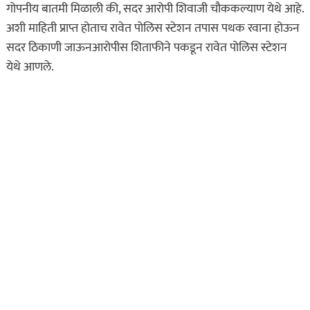
गोपनीय बातमी मिळाली की, सदर आरोपी शिवाजी चौककल्याण येथे आहे.
मुलीचे केले अपहरण अन्
अशी माहिती प्राप्त होताच रावेत पोलिस स्टेशन तपास पथक रवाना होऊन
निर्जनस्थळी…
सदर ठिकाणी जाऊनआरोपीस शिताफीने पकडून रावेत पोलिस स्टेशन
ऑगस्ट 8, 2026
येथे आणले.
असा घडला गुन्हा
ताज्या बातम्या
दिल की बात
प्रेमाचा त्रिकोण! पुण्यात
प्रियकराची सपासप वार करत
निर्घुण हत्या…
ऑगस्ट 8, 2026
असा घडला गुन्हा
ताज्या बातम्या
महाराष्ट्र
भंडारा हादरलं! तीन वर्षांच्या
चिमुकलीवर सार्वजनिक
शौचालयात अत्याचार…