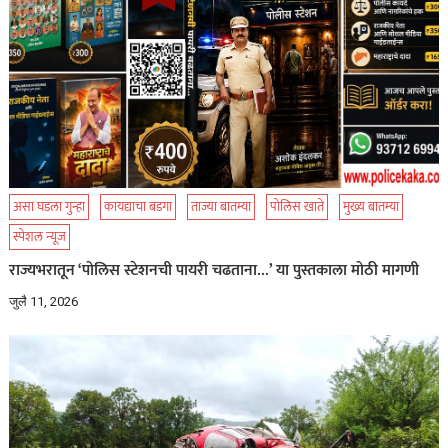
असा घडला गुन्हा
कायद्याचा बडगा
ताज्या बातम्या
पोलिस खाते
मुख्य बातम्या
स्पेशल न्यूज
राज्यभरातून ‘पोलिस स्टेशनची पायरी चढताना…’ या पुस्तकाला मोठी मागणी
जुलै 11, 2026