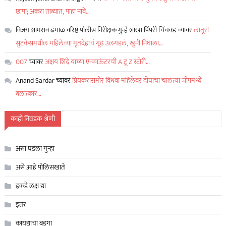
छापा; अकरा ताब्यात, पाहा नावे…
विजय शामराव ढमाळ वरिष्ठ पोलीस निरीक्षक गुन्हे शाखा पिंपरी चिंचवड
च्यावर
लातूर!
सुटकेसमधील महिलेच्या मृतदेहाचं गूढ उलगडलं, खुनी निघाला…
007
च्यावर
अक्षय शिंदे याच्या एन्काऊंटरची A टू Z स्टोरी…
Anand Sardar
च्यावर
प्रियकरासमोर विधवा महिलेवर दोघांचा चालत्या जीपमध्ये
बलात्कार…
काही निवडक श्रेणी
असा घडला गुन्हा
असे आहे पोलिसखाते
इकडे लक्ष द्या
इतर
कायद्याचा बडगा