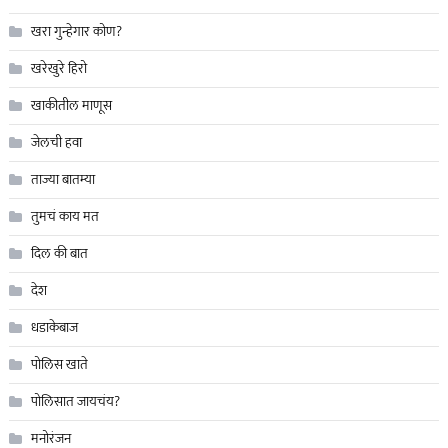
खरा गुन्हेगार कोण?
खरेखुरे हिरो
खाकीतील माणूस
जेलची हवा
ताज्या बातम्या
तुमचं काय मत
दिल की बात
देश
धडाकेबाज
पोलिस खाते
पोलिसात जायचंय?
मनोरंजन