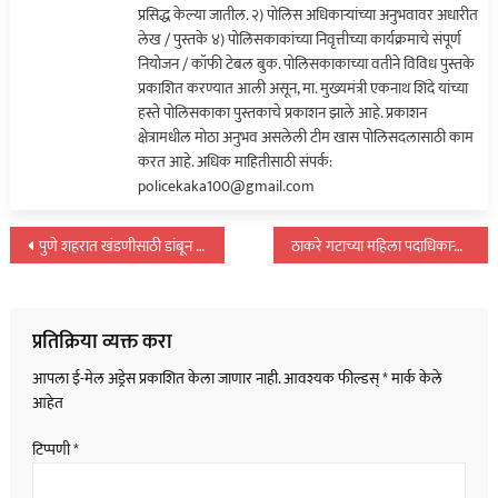
प्रसिद्ध केल्या जातील. २) पोलिस अधिकाऱ्यांच्या अनुभवावर अधारीत
अटक…
लेख / पुस्तके ४) पोलिसकाकांच्या निवृत्तीच्या कार्यक्रमाचे संपूर्ण
नियोजन / कॉफी टेबल बुक. पोलिसकाकाच्या वतीने विविध पुस्तके
प्रकाशित करण्यात आली असून, मा. मुख्यमंत्री एकनाथ शिंदे यांच्या
हस्ते पोलिसकाका पुस्तकाचे प्रकाशन झाले आहे. प्रकाशन
क्षेत्रामधील मोठा अनुभव असलेली टीम खास पोलिसदलासाठी काम
करत आहे. अधिक माहितीसाठी संपर्क:
policekaka100@gmail.com
पोस्टचे
पुणे शहरात खंडणीसाठी डांबून ठेवलेल्या वृध्द महिलेची केली सुटका…
ठाकरे गटाच्या महिला पदाधिकाऱ्याची मध्यरात्री हत्या; नदीवर अंघोळ केली अन्…
नॅव्हिगेशन
प्रतिक्रिया व्यक्त करा
आपला ई-मेल अड्रेस प्रकाशित केला जाणार नाही.
आवश्यक फील्डस्
*
मार्क केले
आहेत
टिप्पणी
*