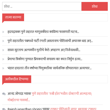
यांचा
शोध
घ्या
ताज्या बातम्या
:
हृदयद्रावक! पुणे शहरात माणुसकीला काळिमा फासणारी घटना…
पुणे शहरातील पबमध्ये पार्टी रंगली असतानाच पोलिसांची अचानक धाड अन्…
शाळा सुटताच अल्पवयीन मुलीचे केले अपहरण अन् निर्जनस्थळी…
प्रेमाचा त्रिकोण! पुण्यात प्रियकराची सपासप वार करत निर्घुण हत्या…
भंडारा हादरलं! तीन वर्षांच्या चिमुकलीवर सार्वजनिक शौचालयात अत्याचार…
अलीकडील टिप्पण्या
आनंद जोगदंड
च्यावर
पुणे शहरातील ‘रुबी हॉल’मधील डॉक्टरची आत्महत्या;
मोबईलचा पासवर्ड…
Rajesh janardhan shrigiri
च्यावर
लष्कर पोलिसांनी जुगार अड्डयावर टाकला