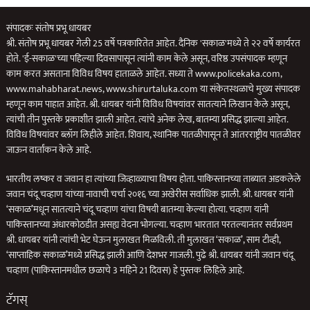
संपादकः संतोष प्रभू धायबर
श्री. संतोष प्रभू धायबर गेली 25 वर्षे पत्रकारितेत आहेत. दैनिक 'सकाळ'मध्ये ते २२ वर्षे कार्यरत
होते. 'ई-सकाळ'च्या पहिल्या दिवसापासून त्यांनी काम केले असून, वरिष्ठ उपसंपादक म्हणून
काम करत असताना विविध विषय हाताळले आहेत. सध्या ते www.policekaka.com,
www.mahabharat.news, www.shirurtaluka.com या संकेतस्थळाचे मुख्य संपादक
म्हणून काम पाहात आहेत. श्री. धायबर यांनी विविध विषयांवर सातत्याने लिखान केले असून,
त्यांची तीन पुस्तके प्रकाशीत झाली आहेत. त्यांचे अनेक लेख, बातम्या प्रसिद्ध झाल्या आहेत.
विविध विषयांवर ब्लॉग लिहीले आहेत. शिवाय, स्थानिक पातळीपासून ते आंतरराष्ट्रीय पातळीवर
जाऊन वार्तांकन केले आहे.
भारतीय लष्कर व जवान हा त्यांच्या जिव्हाळ्याचा विषय होता. पाकिस्तानच्या ताब्यात अडकलेले
जवान चंदू चव्हाण यांच्या नावाची चर्चा २०१६ च्या अखेरीस सर्वाधिक झाली. श्री. धायबर यांनी
‘सकाळ’मधून सातत्याने चंदू चव्हाण यांचा विषयी बातम्या केल्या होत्या. चव्हाण यांनी
पाकिस्तानच्या अंधारकोठडीत असह्य वेदना भोगल्या. चव्हाण भारतात परतल्यानंतर सर्वप्रथम
श्री. धायबर यांनी त्यांची भेट घेऊन मुलाखत मिळविली. ती मुलाखत ‘सकाळ’, साम टीव्ही,
‘साप्ताहिक सकाळ’मध्ये प्रसिद्ध झाली आणि देशभर गाजली. पुढे श्री. धायबर यांनी जवान चंदू
चव्हाण (पाकिस्तानमधील छळाचे 3 महिने 21 दिवस) हे पुस्तक लिहिले आहे.
टॅगस्