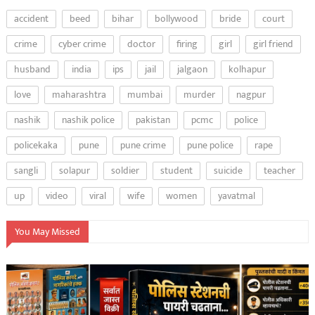
accident
beed
bihar
bollywood
bride
court
crime
cyber crime
doctor
firing
girl
girl friend
husband
india
ips
jail
jalgaon
kolhapur
love
maharashtra
mumbai
murder
nagpur
nashik
nashik police
pakistan
pcmc
police
policekaka
pune
pune crime
pune police
rape
sangli
solapur
soldier
student
suicide
teacher
up
video
viral
wife
women
yavatmal
You May Missed