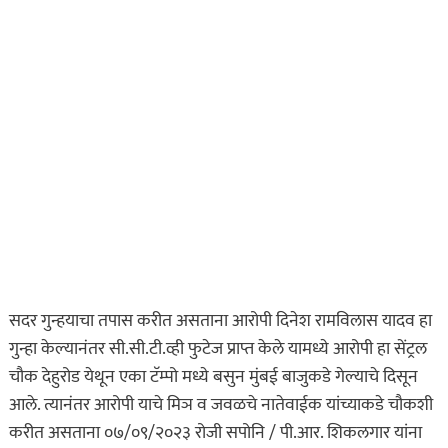
खरा गुन्हेगार कोण?
ताज्या बातम्या
हृदयद्रावक! पुणे शहरात
माणुसकीला काळिमा
फासणारी घटना…
ऑगस्ट 9, 2026
ताज्या बातम्या
धडाकेबाज
पुणे शहरातील पबमध्ये पार्टी
रंगली असतानाच पोलिसांची
अचानक धाड अन्…
सदर गुन्हयाचा तपास करीत असताना आरोपी दिनेश रामविलास यादव हा
ऑगस्ट 9, 2026
गुन्हा केल्यानंतर सी.सी.टी.व्ही फुटेज प्राप्त केले यामध्ये आरोपी हा सेंट्रल
चौक देहुरोड येथून एका टॅम्पो मध्ये बसुन मुंबई बाजुकडे गेल्याचे दिसून
असा घडला गुन्हा
आले. त्यानंतर आरोपी याचे मिञ व जवळचे नातेवाईक यांच्याकडे चौकशी
इकडे लक्ष द्या
ताज्या बातम्या
करीत असताना ०७/०९/२०२३ रोजी सपोनि / पी.आर. शिकलगार यांना
शाळा सुटताच अल्पवयीन