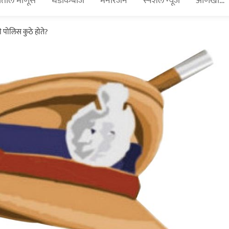
तील माणूस
धडाकेबाज
मनोरंजन
स्पेशल न्यूज
आणखी…
 पोलिस कुठे होते?