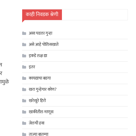
काही निवडक श्रेणी
असा घडला गुन्हा
असे आहे पोलिसखाते
इकडे लक्ष द्या
िस
इतर
वर
कायद्याचा बडगा
ामुळे
खरा गुन्हेगार कोण?
खरेखुरे हिरो
खाकीतील माणूस
जेलची हवा
ताज्या बातम्या