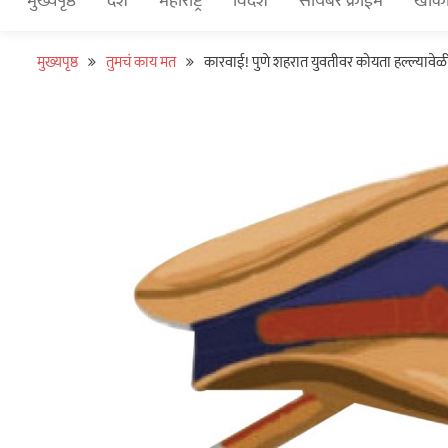
मुख्यपृष्ठ
देश
महाराष्ट्र
विदेश
सायबर क्राईम
खाकी
मुख्यपृष्ठ
तुमचं काय मत
कारवाई! पुणे शहरात युवतीवर कोयता हल्ल्यावेळी