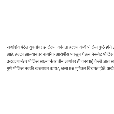
सदाशिव पेठेत युवतीवर झालेल्या कोयता हल्ल्यावेळी पोलिस कुठे होते अस
आहे. हल्ला झाल्यानंतर नागरिक आरोपीस पकडून घेऊन पेरूगेट पोलिस 
कायद्याचा बडगा
उलटल्यानंतर पोलिस आल्यानंतर तीन जणांवर ही कारवाई केली जात आहे. 
पोलिस खाते
पुणे पोलिस नक्की करतायत काय?, असा प्रश्न पुणेकर विचारत होते. अ
स्पेशल न्यूज
ोलिस स्टेशनची पायरी
ुस्तकाला मोठी
इकडे लक्ष द्या