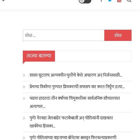
यांचा
शोध
घ्या
:
ताज्या बातम्या
शाळा सुटताच अल्पवयीन मुलीचे केले अपहरण अन् निर्जनस्थळी…
प्रेमाचा त्रिकोण! पुण्यात प्रियकराची सपासप वार करत निर्घुण हत्या…
भंडारा हादरलं! तीन वर्षांच्या चिमुकलीवर सार्वजनिक शौचालयात
अत्याचार…
पुणे! येरवडा जेलबाहेर फटाकेबाजी अन् पोलिसांनी दाखवला
खाकीचा हिसका…
पुणे! पोलिसांच्या वाहनाच्या बोनेटवर बसवून फिरवल्याप्रकरणी