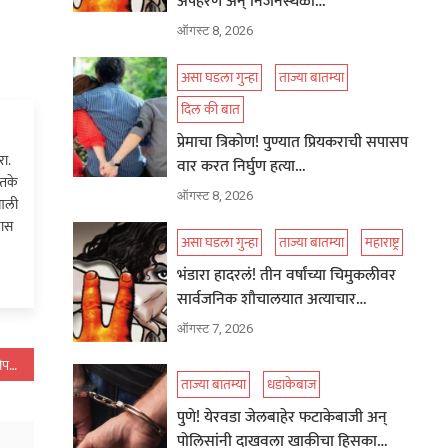
अपहरण अन् निर्जनस्थळी…
ऑगस्ट 8, 2026
असा घडला गुन्हा
ताज्या बातम्या
दिल की बात
प्रेमाचा त्रिकोण! पुण्यात प्रियकराची सपासप
ा.
वार करत निर्घुण हत्या…
्तके
ऑगस्ट 8, 2026
 आली
खास
असा घडला गुन्हा
ताज्या बातम्या
महाराष्ट्र
भंडारा हादरलं! तीन वर्षांच्या चिमुकलीवर
सार्वजनिक शौचालयात अत्याचार…
ऑगस्ट 7, 2026
हृदयद्रावक! नवदाम्पत्य बेडरुममध्ये झोपण्यासाठी गेले अन्…
ताज्या बातम्या
धडाकेबाज
पुणे! येरवडा जेलबाहेर फटाकेबाजी अन्
पोलिसांनी दाखवला खाकीचा हिसका…