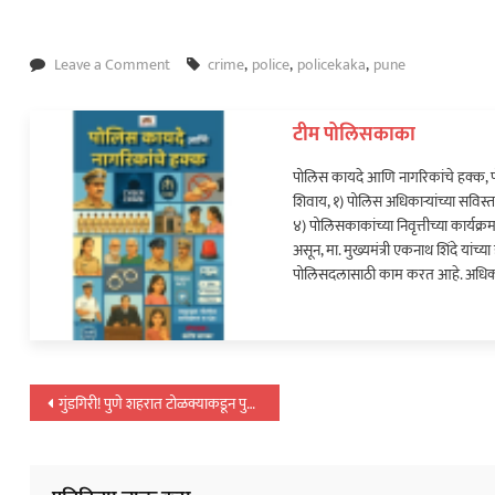
on
Leave a Comment
crime
,
police
,
policekaka
,
pune
धडाकेबाज
कारवाई!
ेलबाहेर फटाकेबाजी
पुणे
ी दाखवला खाकीचा
टीम पोलिसकाका
शहरात
युवतीवर
पोलिस कायदे आणि नागरिकांचे हक्क, प
कोयता
शिवाय, १) पोलिस अधिकाऱ्यांच्या सविस्त
हल्ल्यावेळी
४) पोलिसकाकांच्या निवृत्तीच्या कार्य
पोलिस
ताज्या बातम्या
असून, मा. मुख्यमंत्री एकनाथ शिंदे यां
कुठे
पोलिसदलासाठी काम करत आहे. अधिक
या वाहनाच्या बोनेटवर
होते?
याप्रकरणी कारवाई…
पोस्टचे
गुंडगिरी! पुणे शहरात टोळक्याकडून पुन्हा वाहनांची तोडफोड…
नॅव्हिगेशन