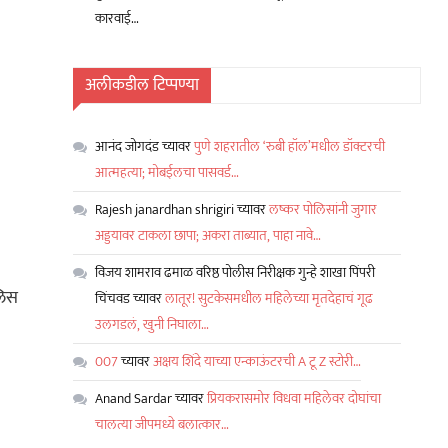
कारवाई…
अलीकडील टिप्पण्या
आनंद जोगदंड
च्यावर
पुणे शहरातील ‘रुबी हॉल’मधील डॉक्टरची
आत्महत्या; मोबईलचा पासवर्ड…
Rajesh janardhan shrigiri
च्यावर
लष्कर पोलिसांनी जुगार
अड्डयावर टाकला छापा; अकरा ताब्यात, पाहा नावे…
विजय शामराव ढमाळ वरिष्ठ पोलीस निरीक्षक गुन्हे शाखा पिंपरी
लिस
चिंचवड
च्यावर
लातूर! सुटकेसमधील महिलेच्या मृतदेहाचं गूढ
उलगडलं, खुनी निघाला…
007
च्यावर
अक्षय शिंदे याच्या एन्काऊंटरची A टू Z स्टोरी…
Anand Sardar
च्यावर
प्रियकरासमोर विधवा महिलेवर दोघांचा
चालत्या जीपमध्ये बलात्कार…