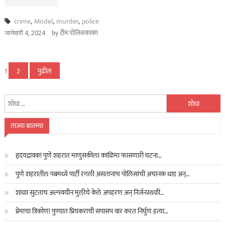
crime
,
Model
,
murder
,
police
by
टीम पोलिसकाका
जानेवारी 4, 2024
पोस्ट्स
1
2
पुढील
पृष्ठांकन
यांचा
शोध
घ्या
ताज्या बातम्या
:
हृदयद्रावक! पुणे शहरात माणुसकीला काळिमा फासणारी घटना…
पुणे शहरातील पबमध्ये पार्टी रंगली असतानाच पोलिसांची अचानक धाड अन्…
शाळा सुटताच अल्पवयीन मुलीचे केले अपहरण अन् निर्जनस्थळी…
प्रेमाचा त्रिकोण! पुण्यात प्रियकराची सपासप वार करत निर्घुण हत्या…