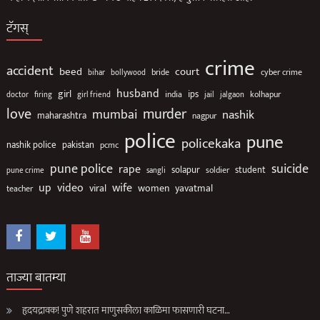
टॅगस्
crime
accident
beed
court
bollywood
bride
cyber crime
bihar
husband
girl
ips
india
jalgaon
kolhapur
doctor
firing
girl friend
jail
love
murder
mumbai
nashik
maharashtra
nagpur
police
pune
policekaka
nashik police
pakistan
pcmc
suicide
pune police
rape
solapur
soldier
student
pune crime
sangli
up
video
wife
viral
women
yavatmal
teacher
ताज्या बातम्या
हृदयद्रावक! पुणे शहरात माणुसकीला काळिमा फासणारी घटना…