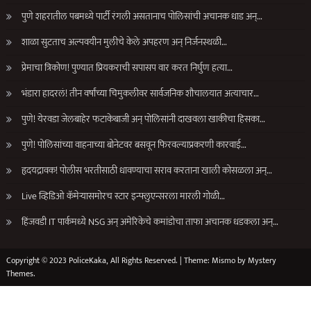
पुणे शहरातील पबमध्ये पार्टी रंगली असतानाच पोलिसांची अचानक धाड अन्…
शाळा सुटताच अल्पवयीन मुलीचे केले अपहरण अन् निर्जनस्थळी…
प्रेमाचा त्रिकोण! पुण्यात प्रियकराची सपासप वार करत निर्घुण हत्या…
भंडारा हादरलं! तीन वर्षांच्या चिमुकलीवर सार्वजनिक शौचालयात अत्याचार…
पुणे! येरवडा जेलबाहेर फटाकेबाजी अन् पोलिसांनी दाखवला खाकीचा हिसका…
पुणे! पोलिसांच्या वाहनाच्या बोनेटवर बसवून फिरवल्याप्रकरणी कारवाई…
हृदयद्रावक! पोलीस भरतीसाठी धावण्याचा सराव करताना खाली कोसळला अन्…
Live व्हिडिओ कॅमेऱ्यासमोरच स्टार इन्फ्लुएन्सरला मारली गोळी…
हिंजवडी IT पार्कमध्ये NSG अन् अमेरिकेचे कमांडोचा ताफा अचानक धडकला अन्…
Copyright © 2023 PoliceKaka, All Rights Reserved.
|
Theme: Mismo by
Mystery
Themes
.