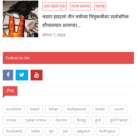
असा घडला गुन्हा
ताज्या बातम्या
महाराष्ट्र
भंडारा हादरलं! तीन वर्षांच्या चिमुकलीवर सार्वजनिक
शौचालयात अत्याचार…
ऑगस्ट 7, 2026
Follow Us On:
टॅगस्
accident
beed
bihar
bollywood
bride
court
crime
cyber crime
doctor
firing
girl
girl friend
husband
india
ips
jail
jalgaon
kolhapur