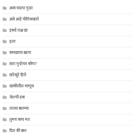
असा घडला गुन्हा
असे आहे पोलिसखाते
इकडे लक्ष द्या
इतर
कायद्याचा बडगा
खरा गुन्हेगार कोण?
खरेखुरे हिरो
खाकीतील माणूस
जेलची हवा
ताज्या बातम्या
तुमचं काय मत
दिल की बात