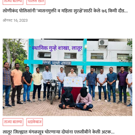
ताज्या बातम्या
पोलिस खाते
लोणीकंद पोलिसांनी ‘व्यसनमुक्ती व महिला सुरक्षे’साठी केले ७६ किमी दौड…
ऑगस्ट 16, 2023
ताज्या बातम्या
धडाकेबाज
लातूर जिल्ह्यात मंगळसूत्र चोरणाऱ्या दोघांना एलसीबीने केली अटक…