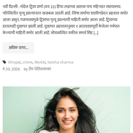
नवी दिल्ली : मॉडेल ट्विशा शर्मा (वय ३३) हिचा लग्नाच्या अवघ्या पाच महिन्यांत संशयास्पद
परिस्थितीत मृत्यू झाल्यानंतर खळबळ उडाली आहे. त्विषा शर्माचा शवविच्छेदन अहवाल समोर
आला असून, गळफासामुळे ट्विशाचा मृत्यू झाल्याची माहिती समोर आला आहे. ट्विशाच्या
हातालाही दुखापत झाली आहे. दुखापत अहवालानुसार १ आठवड्यापूर्वी केलेला गर्भपात
केल्याची माहिती समोर आली आहे. भोपाळस्थित वकील समर्थ सिंह […]
अधिक वाचा...
bhopal
,
crime
,
Model
,
twisha sharma
असा घडला गुन्हा
by
टीम पोलिसकाका
मे 20, 2026
कायद्याचा बडगा
ताज्या बातम्या
पोलिस खाते
मुख्य बातम्या
स्पेशल न्यूज
राज्यभरातून ‘पोलिस
स्टेशनची पायरी चढताना…’
या पुस्तकाला मोठी मागणी
जुलै 11, 2026