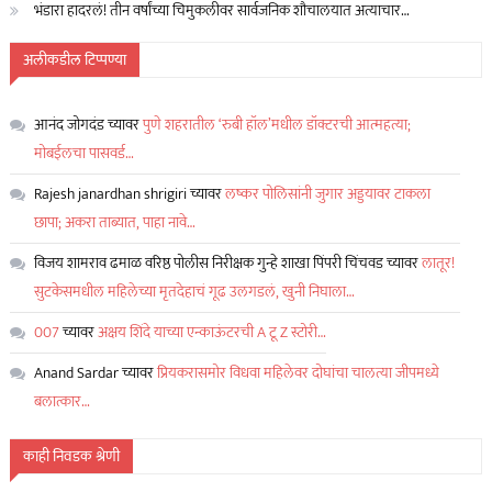
भंडारा हादरलं! तीन वर्षांच्या चिमुकलीवर सार्वजनिक शौचालयात अत्याचार…
अलीकडील टिप्पण्या
आनंद जोगदंड
च्यावर
पुणे शहरातील ‘रुबी हॉल’मधील डॉक्टरची आत्महत्या;
मोबईलचा पासवर्ड…
Rajesh janardhan shrigiri
च्यावर
लष्कर पोलिसांनी जुगार अड्डयावर टाकला
छापा; अकरा ताब्यात, पाहा नावे…
विजय शामराव ढमाळ वरिष्ठ पोलीस निरीक्षक गुन्हे शाखा पिंपरी चिंचवड
च्यावर
लातूर!
सुटकेसमधील महिलेच्या मृतदेहाचं गूढ उलगडलं, खुनी निघाला…
007
च्यावर
अक्षय शिंदे याच्या एन्काऊंटरची A टू Z स्टोरी…
Anand Sardar
च्यावर
प्रियकरासमोर विधवा महिलेवर दोघांचा चालत्या जीपमध्ये
बलात्कार…
काही निवडक श्रेणी