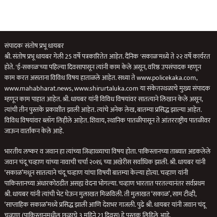
संपादकः संतोष प्रभू धायबर
श्री. संतोष प्रभू धायबर गेली 25 वर्षे पत्रकारितेत आहेत. दैनिक 'सकाळ'मध्ये ते २२ वर्षे कार्यरत
होते. 'ई-सकाळ'च्या पहिल्या दिवसापासून त्यांनी काम केले असून, वरिष्ठ उपसंपादक म्हणून
काम करत असताना विविध विषय हाताळले आहेत. सध्या ते www.policekaka.com,
www.mahabharat.news, www.shirurtaluka.com या संकेतस्थळाचे मुख्य संपादक
म्हणून काम पाहात आहेत. श्री. धायबर यांनी विविध विषयांवर सातत्याने लिखान केले असून,
त्यांची तीन पुस्तके प्रकाशीत झाली आहेत. त्यांचे अनेक लेख, बातम्या प्रसिद्ध झाल्या आहेत.
विविध विषयांवर ब्लॉग लिहीले आहेत. शिवाय, स्थानिक पातळीपासून ते आंतरराष्ट्रीय पातळीवर
जाऊन वार्तांकन केले आहे.
भारतीय लष्कर व जवान हा त्यांच्या जिव्हाळ्याचा विषय होता. पाकिस्तानच्या ताब्यात अडकलेले
जवान चंदू चव्हाण यांच्या नावाची चर्चा २०१६ च्या अखेरीस सर्वाधिक झाली. श्री. धायबर यांनी
‘सकाळ’मधून सातत्याने चंदू चव्हाण यांचा विषयी बातम्या केल्या होत्या. चव्हाण यांनी
पाकिस्तानच्या अंधारकोठडीत असह्य वेदना भोगल्या. चव्हाण भारतात परतल्यानंतर सर्वप्रथम
श्री. धायबर यांनी त्यांची भेट घेऊन मुलाखत मिळविली. ती मुलाखत ‘सकाळ’, साम टीव्ही,
‘साप्ताहिक सकाळ’मध्ये प्रसिद्ध झाली आणि देशभर गाजली. पुढे श्री. धायबर यांनी जवान चंदू
चव्हाण (पाकिस्तानमधील छळाचे 3 महिने 21 दिवस) हे पुस्तक लिहिले आहे.