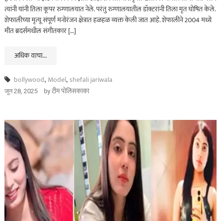
ताज्या बातम्या
महाराष्ट्र
त्यांनी यांनी तिला कूपर रुग्णालयात नेले. परंतु रुग्णालयातील डॉक्टरांनी तिला मृत घोषित केले.
शेफालीच्या मृत्यू संपूर्ण मनोरंजन क्षेत्रात हळहळ व्यक्त केली जात आहे. शेफालीने 2004 मध्ये
भंडारा हादरलं! तीन वर्षांच्या
मीत ब्रदर्समधील संगीतकार […]
चिमुकलीवर सार्वजनिक
शौचालयात अत्याचार…
अधिक वाचा...
ऑगस्ट 7, 2026
bollywood
,
Model
,
shefali jariwala
by
टीम पोलिसकाका
जून 28, 2025