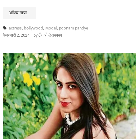
अधिक वाचा...
actress
,
bollywood
,
Model
,
poonam pandye
by
टीम पोलिसकाका
फेब्रुवारी 2, 2024