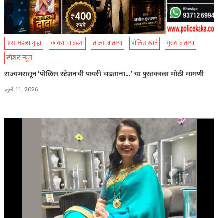
असा घडला गुन्हा
कायद्याचा बडगा
ताज्या बातम्या
पोलिस खाते
मुख्य बातम्या
स्पेशल न्यूज
राज्यभरातून ‘पोलिस स्टेशनची पायरी चढताना…’ या पुस्तकाला मोठी मागणी
जुलै 11, 2026