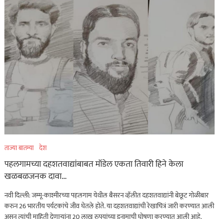
ताज्या बातम्या
देश
पहलगामच्या दहशतवाद्यांबाबत मॉडेल एकता तिवारी हिने केला
खळबळजनक दावा…
नवी दिल्ली: जम्मू-काश्मीरच्या पहलगाम येथील बैसरन व्हॅलीत दहशतवाद्यांनी बेछूट गोळीबार
करुन 26 भारतीय पर्यटकांचे जीव घेतले होते. या दहशतवाद्यांची रेखाचित्रं जारी करण्यात आली
असून त्यांची माहिती देणाऱ्यांना 20 लाख रुपयांच्या इनामाची घोषणा करण्यात आली आहे.