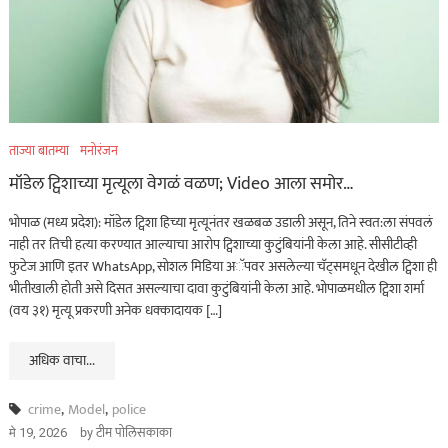
खरा गुन्हेगार कोण?
ताज्या बातम्या
हृदयद्रावक! पुणे शहरात
माणुसकीला काळिमा
ताज्या बातम्या
मनोरंजन
फासणारी घटना…
मॉडेल ट्विशाच्या मृत्यूला वेगळं वळण; Video आला समोर…
ऑगस्ट 9, 2026
भोपाळ (मध्य प्रदेश): मॉडेल ट्विशा हिच्या मृत्यूनंतर खळबळ उडाली असून, तिने स्वत:ला संपवलं
नाही तर तिची हत्या करण्यात आल्याचा आरोप ट्विशाच्या कुटुंबियांनी केला आहे. सीसीटीव्ही
ताज्या बातम्या
धडाकेबाज
फुटेज आणि इतर WhatsApp, सोशल मिडिया अॅपवर असलेल्या चॅट्समधून देखील ट्विशा ही
भीतीखाली होती असे दिसत असल्याचा दावा कुटुंबियांनी केला आहे. भोपाळमधील ट्विशा शर्मा
पुणे शहरातील पबमध्ये पार्टी
(वय ३१) मृत्यू प्रकरणी अनेक धक्कादायक […]
रंगली असतानाच पोलिसांची
अचानक धाड अन्…
अधिक वाचा...
ऑगस्ट 9, 2026
crime
,
Model
,
police
by
टीम पोलिसकाका
मे 19, 2026