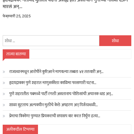
हृदयद्रावक! गतीमंद मुलीला वेदना असह्य होत असल्याने गुंगीच्या गोळ्या देऊन
मारलं अन्…
फेब्रुवारी 25, 2025
यांचा
शोध
घ्या
ताज्या बातम्या
:
राजस्थानमधून आरोपीने कुरिअरने मागवल्या तब्बल ४१ तलवारी अन्…
हृदयद्रावक! पुणे शहरात माणुसकीला काळिमा फासणारी घटना…
पुणे शहरातील पबमध्ये पार्टी रंगली असतानाच पोलिसांची अचानक धाड अन्…
शाळा सुटताच अल्पवयीन मुलीचे केले अपहरण अन् निर्जनस्थळी…
प्रेमाचा त्रिकोण! पुण्यात प्रियकराची सपासप वार करत निर्घुण हत्या…
अलीकडील टिप्पण्या