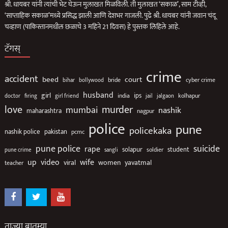
श्री. धायबर यांनी त्यांची भेट घेऊन मुलाखत मिळविली. ती मुलाखत ‘सकाळ’, साम टीव्ही,
‘साप्ताहिक सकाळ’मध्ये प्रसिद्ध झाली आणि देशभर गाजली. पुढे श्री. धायबर यांनी जवान चंदू
चव्हाण (पाकिस्तानमधील छळाचे 3 महिने 21 दिवस) हे पुस्तक लिहिले आहे.
टॅगस्
crime
accident
beed
court
bollywood
bride
cyber crime
bihar
husband
girl
ips
india
jalgaon
kolhapur
doctor
firing
girl friend
jail
love
murder
mumbai
nashik
maharashtra
nagpur
police
pune
policekaka
nashik police
pakistan
pcmc
suicide
pune police
rape
solapur
soldier
student
pune crime
sangli
up
video
wife
viral
women
yavatmal
teacher
ताज्या बातम्या