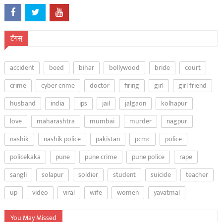
टॅगस्
accident
beed
bihar
bollywood
bride
court
crime
cyber crime
doctor
firing
girl
girl friend
husband
india
ips
jail
jalgaon
kolhapur
love
maharashtra
mumbai
murder
nagpur
nashik
nashik police
pakistan
pcmc
police
policekaka
pune
pune crime
pune police
rape
sangli
solapur
soldier
student
suicide
teacher
up
video
viral
wife
women
yavatmal
You May Missed