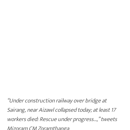
अचानक धाड अन्…
ऑगस्ट 9, 2026
असा घडला गुन्हा
इकडे लक्ष द्या
ताज्या बातम्या
शाळा सुटताच अल्पवयीन
मुलीचे केले अपहरण अन्
निर्जनस्थळी…
ऑगस्ट 8, 2026
असा घडला गुन्हा
ताज्या बातम्या
दिल की बात
“Under construction railway over bridge at
प्रेमाचा त्रिकोण! पुण्यात
प्रियकराची सपासप वार करत
Sairang, near Aizawl collapsed today; at least 17
निर्घुण हत्या…
workers died: Rescue under progress…,” tweets
ऑगस्ट 8, 2026
Mizoram CM Zoramthanga