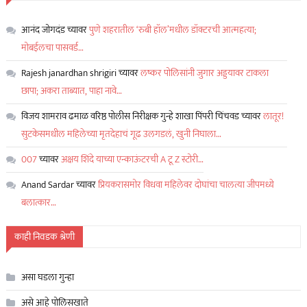
आनंद जोगदंड
च्यावर
पुणे शहरातील ‘रुबी हॉल’मधील डॉक्टरची आत्महत्या;
मोबईलचा पासवर्ड…
Rajesh janardhan shrigiri
च्यावर
लष्कर पोलिसांनी जुगार अड्डयावर टाकला
छापा; अकरा ताब्यात, पाहा नावे…
विजय शामराव ढमाळ वरिष्ठ पोलीस निरीक्षक गुन्हे शाखा पिंपरी चिंचवड
च्यावर
लातूर!
सुटकेसमधील महिलेच्या मृतदेहाचं गूढ उलगडलं, खुनी निघाला…
007
च्यावर
अक्षय शिंदे याच्या एन्काऊंटरची A टू Z स्टोरी…
Anand Sardar
च्यावर
प्रियकरासमोर विधवा महिलेवर दोघांचा चालत्या जीपमध्ये
बलात्कार…
काही निवडक श्रेणी
असा घडला गुन्हा
असे आहे पोलिसखाते