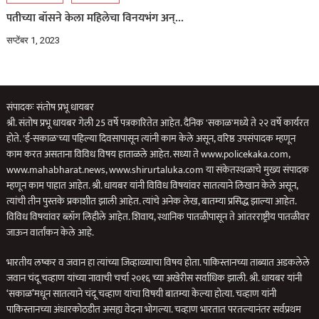
पतीच्या बॉसने केला महिलेचा विनयभंग अन्…
सप्टेंबर 1, 2023
संपादकः संतोष प्रभू धायबर
श्री. संतोष प्रभू धायबर गेली 25 वर्षे पत्रकारितेत आहेत. दैनिक 'सकाळ'मध्ये ते २२ वर्षे कार्यरत
होते. 'ई-सकाळ'च्या पहिल्या दिवसापासून त्यांनी काम केले असून, वरिष्ठ उपसंपादक म्हणून
काम करत असताना विविध विषय हाताळले आहेत. सध्या ते www.policekaka.com,
www.mahabharat.news, www.shirurtaluka.com या संकेतस्थळाचे मुख्य संपादक
म्हणून काम पाहात आहेत. श्री. धायबर यांनी विविध विषयांवर सातत्याने लिखान केले असून,
त्यांची तीन पुस्तके प्रकाशीत झाली आहेत. त्यांचे अनेक लेख, बातम्या प्रसिद्ध झाल्या आहेत.
विविध विषयांवर ब्लॉग लिहीले आहेत. शिवाय, स्थानिक पातळीपासून ते आंतरराष्ट्रीय पातळीवर
जाऊन वार्तांकन केले आहे.
भारतीय लष्कर व जवान हा त्यांच्या जिव्हाळ्याचा विषय होता. पाकिस्तानच्या ताब्यात अडकलेले
जवान चंदू चव्हाण यांच्या नावाची चर्चा २०१६ च्या अखेरीस सर्वाधिक झाली. श्री. धायबर यांनी
‘सकाळ’मधून सातत्याने चंदू चव्हाण यांचा विषयी बातम्या केल्या होत्या. चव्हाण यांनी
पाकिस्तानच्या अंधारकोठडीत असह्य वेदना भोगल्या. चव्हाण भारतात परतल्यानंतर सर्वप्रथम