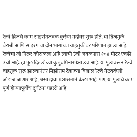
ताज्या बातम्या
धडाकेबाज
राजस्थानमधून आरोपीने
कुरिअरने मागवल्या तब्बल
४१ तलवारी अन्…
रेल्वे ब्रिजचे काम साइरांगजवळ कुरुंग नदीवर सुरू होते. या ब्रिजमुळे
ऑगस्ट 10, 2026
बैराबी आणि साइरंग या दोन भागांच्या वाहतुकीवर परिणाम झाला आहे.
रेल्वेचा जो पिलर कोसळला आहे त्याची उंची जवळपास १०४ मीटर एवढी
खरा गुन्हेगार कोण?
उची आहे. हा पूल दिल्लीच्या कुतुबमिनारपेक्षा उंच आहे. या पुलावरून रेल्वे
ताज्या बातम्या
वाहतूक सुरू झाल्यानंतर मिझोराम देशाच्या विशाल रेल्वे नेटवर्कशी
हृदयद्रावक! पुणे शहरात
जोडला जाणार आहे, असा दावा प्रशासनाने केला आहे. पण, या पुलाचे काम
माणुसकीला काळिमा
पूर्ण होण्यापूर्वीच दुर्घटना घडली आहे.
फासणारी घटना…
ऑगस्ट 9, 2026
ताज्या बातम्या
धडाकेबाज
पुणे शहरातील पबमध्ये पार्टी
रंगली असतानाच पोलिसांची