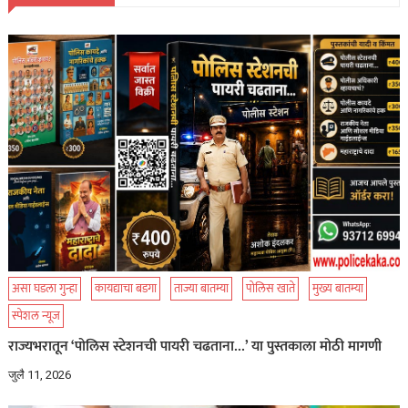
असा घडला गुन्हा
कायद्याचा बडगा
ताज्या बातम्या
पोलिस खाते
मुख्य बातम्या
स्पेशल न्यूज
राज्यभरातून ‘पोलिस स्टेशनची पायरी चढताना…’ या पुस्तकाला मोठी मागणी
जुलै 11, 2026