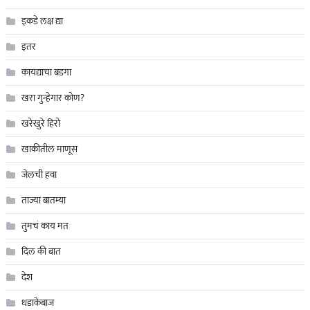
इकडे लक्ष द्या
इतर
कायद्याचा बडगा
खरा गुन्हेगार कोण?
खरेखुरे हिरो
खाकीतील माणूस
जेलची हवा
ताज्या बातम्या
तुमचं काय मत
दिल की बात
देश
धडाकेबाज