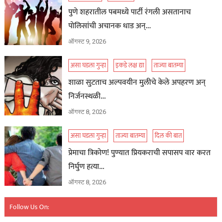
पुणे शहरातील पबमध्ये पार्टी रंगली असतानाच
पोलिसांची अचानक धाड अन्…
ऑगस्ट 9, 2026
असा घडला गुन्हा
इकडे लक्ष द्या
ताज्या बातम्या
शाळा सुटताच अल्पवयीन मुलीचे केले अपहरण अन्
निर्जनस्थळी…
ऑगस्ट 8, 2026
असा घडला गुन्हा
ताज्या बातम्या
दिल की बात
प्रेमाचा त्रिकोण! पुण्यात प्रियकराची सपासप वार करत
निर्घुण हत्या…
ऑगस्ट 8, 2026
Follow Us On: