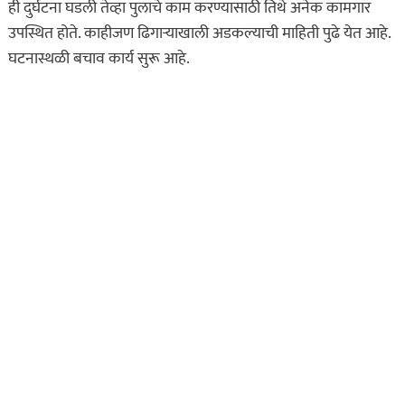
ही दुर्घटना घडली तेव्हा पुलाचे काम करण्यासाठी तिथे अनेक कामगार
उपस्थित होते. काहीजण ढिगाऱ्याखाली अडकल्याची माहिती पुढे येत आहे.
घटनास्थळी बचाव कार्य सुरू आहे.
असा घडला गुन्हा
कायद्याचा बडगा
ताज्या बातम्या
पोलिस खाते
मुख्य बातम्या
स्पेशल न्यूज
राज्यभरातून ‘पोलिस
स्टेशनची पायरी चढताना…’
या पुस्तकाला मोठी मागणी
जुलै 11, 2026