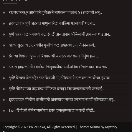
राजस्थानमधून आरोपीने कुरिअरने मागवल्या तब्बल ४१ तलवारी अन्…
हृदयद्रावक! पुणे शहरात माणुसकीला काळिमा फासणारी घटना…
पुणे शहरातील पबमध्ये पार्टी रंगली असतानाच पोलिसांची अचानक धाड अन्…
शाळा सुटताच अल्पवयीन मुलीचे केले अपहरण अन् निर्जनस्थळी…
प्रेमाचा त्रिकोण! पुण्यात प्रियकराची सपासप वार करत निर्घुण हत्या…
भंडारा हादरलं! तीन वर्षांच्या चिमुकलीवर सार्वजनिक शौचालयात अत्याचार…
पुणे! येरवडा जेलबाहेर फटाकेबाजी अन् पोलिसांनी दाखवला खाकीचा हिसका…
पुणे! पोलिसांच्या वाहनाच्या बोनेटवर बसवून फिरवल्याप्रकरणी कारवाई…
हृदयद्रावक! पोलीस भरतीसाठी धावण्याचा सराव करताना खाली कोसळला अन्…
Live व्हिडिओ कॅमेऱ्यासमोरच स्टार इन्फ्लुएन्सरला मारली गोळी…
Copyright © 2023 PoliceKaka, All Rights Reserved.
|
Theme: Mismo by
Mystery