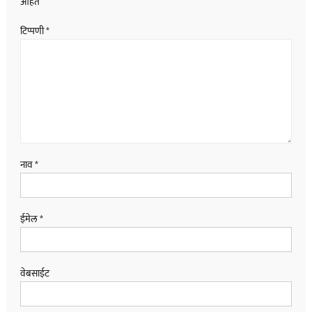
आहेत
टिप्पणी
*
नाव
*
ईमेल
*
वेबसाईट