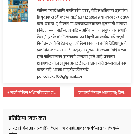
१७
पोलिस कायदे आणि नागरिकांचे हक्क, पोलिस अधिकारी व्हायचंय?
कामगारांचा
हि पुस्तक खरेदी करण्यासाठी 93712 69949 या नंबरवर व्हॉटसऍप
मृत्यू…
करा. शिवाय, १) पोलिस अधिकाऱ्यांच्या सविस्तर मुलाखती, बातम्या
प्रसिद्ध केल्या जातील. २) पोलिस अधिकाऱ्यांच्या अनुभवावर अधारीत
लेख / पुस्तके ४) पोलिसकाकांच्या निवृत्तीच्या कार्यक्रमाचे संपूर्ण
नियोजन / कॉफी टेबल बुक. पोलिसकाकाच्या वतीने विविध पुस्तके
प्रकाशित करण्यात आली असून, मा. मुख्यमंत्री एकनाथ शिंदे यांच्या
हस्ते पोलिसकाका पुस्तकाचे प्रकाशन झाले आहे. प्रकाशन
क्षेत्रामधील मोठा अनुभव असलेली टीम खास पोलिसदलासाठी काम
करत आहे. अधिक माहितीसाठी संपर्क:
policekaka100@gmail.com
पोस्टचे
माजी पोलिस अधिकारी प्रदीप शर्मा यांना जामीन मंजूर…
एकतर्फी प्रेमातून आत्महत्या; विसरु शकत नाही, तिने केवळ वापर केला…
नॅव्हिगेशन
प्रतिक्रिया व्यक्त करा
आपला ई-मेल अड्रेस प्रकाशित केला जाणार नाही.
आवश्यक फील्डस्
*
मार्क केले