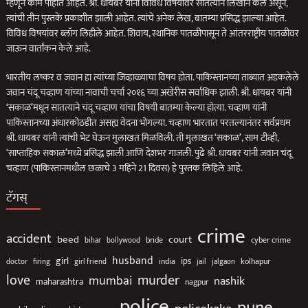
म्हणून काम पाहात आहेत. श्री. धायबर यांनी विविध विषयांवर सातत्याने लिखान केले असून,
त्यांची तीन पुस्तके प्रकाशीत झाली आहेत. त्यांचे अनेक लेख, बातम्या प्रसिद्ध झाल्या आहेत.
विविध विषयांवर ब्लॉग लिहीले आहेत. शिवाय, स्थानिक पातळीपासून ते आंतरराष्ट्रीय पातळीवर
जाऊन वार्तांकन केले आहे.
भारतीय लष्कर व जवान हा त्यांच्या जिव्हाळ्याचा विषय होता. पाकिस्तानच्या ताब्यात अडकलेले
जवान चंदू चव्हाण यांच्या नावाची चर्चा २०१६ च्या अखेरीस सर्वाधिक झाली. श्री. धायबर यांनी
‘सकाळ’मधून सातत्याने चंदू चव्हाण यांचा विषयी बातम्या केल्या होत्या. चव्हाण यांनी
पाकिस्तानच्या अंधारकोठडीत असह्य वेदना भोगल्या. चव्हाण भारतात परतल्यानंतर सर्वप्रथम
श्री. धायबर यांनी त्यांची भेट घेऊन मुलाखत मिळविली. ती मुलाखत ‘सकाळ’, साम टीव्ही,
‘साप्ताहिक सकाळ’मध्ये प्रसिद्ध झाली आणि देशभर गाजली. पुढे श्री. धायबर यांनी जवान चंदू
चव्हाण (पाकिस्तानमधील छळाचे 3 महिने 21 दिवस) हे पुस्तक लिहिले आहे.
टॅगस्
crime
accident
beed
court
bollywood
bride
cyber crime
bihar
husband
girl
ips
india
jalgaon
kolhapur
doctor
firing
girl friend
jail
love
murder
mumbai
nashik
maharashtra
nagpur
police
pune