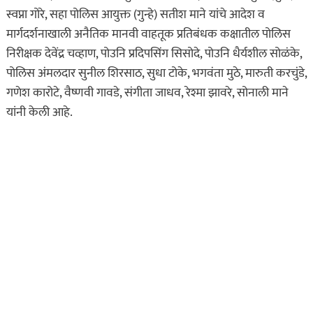
मुलीचे केले अपहरण अन्
स्वप्ना गोरे, सहा पोलिस आयुक्त (गुन्हे) सतीश माने यांचे आदेश व
निर्जनस्थळी…
मार्गदर्शनाखाली अनैतिक मानवी वाहतूक प्रतिबंधक कक्षातील पोलिस
निरीक्षक देवेंद्र चव्हाण, पोउनि प्रदिपसिंग सिसोदे, पोउनि धैर्यशील सोळंके,
ऑगस्ट 8, 2026
पोलिस अंमलदार सुनील शिरसाठ, सुधा टोके, भगवंता मुठे, मारुती करचुंडे,
असा घडला गुन्हा
गणेश कारोटे, वैष्णवी गावडे, संगीता जाधव, रेश्मा झावरे, सोनाली माने
ताज्या बातम्या
दिल की बात
यांनी केली आहे.
प्रेमाचा त्रिकोण! पुण्यात
प्रियकराची सपासप वार करत
निर्घुण हत्या…
ऑगस्ट 8, 2026
असा घडला गुन्हा
ताज्या बातम्या
महाराष्ट्र
भंडारा हादरलं! तीन वर्षांच्या
चिमुकलीवर सार्वजनिक
शौचालयात अत्याचार…