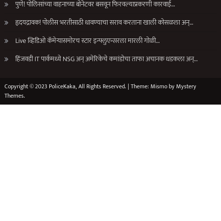
पुणे! पोलिसांच्या वाहनाच्या बोनेटवर बसवून फिरवल्याप्रकरणी कारवाई…
हृदयद्रावक! पोलीस भरतीसाठी धावण्याचा सराव करताना खाली कोसळला अन्…
Live व्हिडिओ कॅमेऱ्यासमोरच स्टार इन्फ्लुएन्सरला मारली गोळी…
हिंजवडी IT पार्कमध्ये NSG अन् अमेरिकेचे कमांडोचा ताफा अचानक धडकला अन्…
Copyright © 2023 PoliceKaka, All Rights Reserved.
|
Theme: Mismo by
Mystery
Themes
.