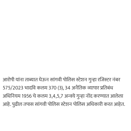
असा घडला गुन्हा
कायद्याचा बडगा
आरोपी यांना ताब्यात घेऊन सांगवी पोलिस स्टेशन गुन्हा रजिस्टर नंबर
ताज्या बातम्या
पोलिस खाते
575/2023 भादवि कलम 370 (3), 34 अनैतिक व्यापार प्रतिबंध
मुख्य बातम्या
स्पेशल न्यूज
अधिनियम 1956 चे कलम 3,4,5,7 अन्वये गुन्हा नोंद करण्यात आलेला
राज्यभरातून ‘पोलिस
आहे. पुढील तपास सांगवी पोलिस स्टेशन पोलिस अधिकारी करत आहेत.
स्टेशनची पायरी चढताना…’
या पुस्तकाला मोठी मागणी
जुलै 11, 2026