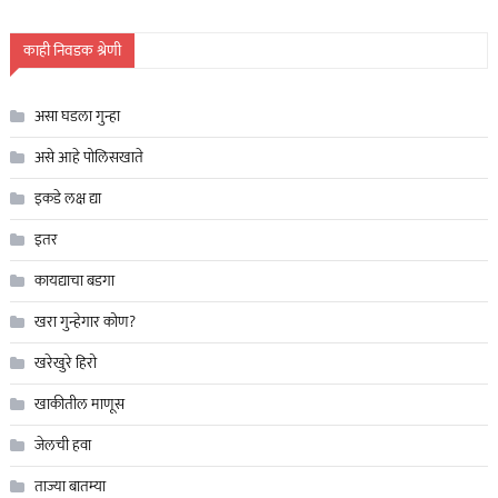
काही निवडक श्रेणी
असा घडला गुन्हा
असे आहे पोलिसखाते
इकडे लक्ष द्या
इतर
कायद्याचा बडगा
खरा गुन्हेगार कोण?
खरेखुरे हिरो
खाकीतील माणूस
जेलची हवा
ताज्या बातम्या