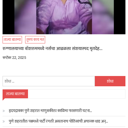
ताज्या बातम्या
तुमचं काय मत
रुग्णालयाच्या वॉशरुममध्ये नर्सचा आढळला संशयास्पद मृतदेह…
सप्टेंबर 22, 2025
यांचा
शोध
घ्या
ताज्या बातम्या
:
हृदयद्रावक! पुणे शहरात माणुसकीला काळिमा फासणारी घटना…
पुणे शहरातील पबमध्ये पार्टी रंगली असतानाच पोलिसांची अचानक धाड अन्…