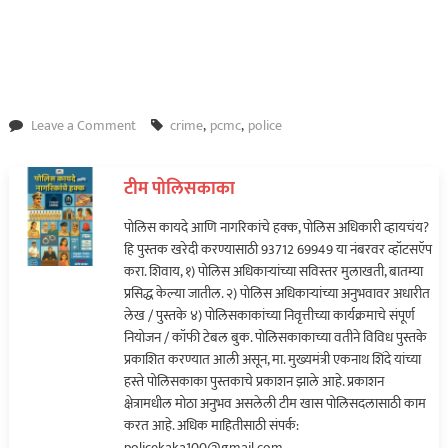
on
Leave a Comment
crime
,
pcmc
,
police
पिंपरी-
चिंचवडमध्ये
टीम पोलिसकाका
‘स्पा’च्या
नावाखाली
पोलिस कायदे आणि नागरिकांचे हक्क, पोलिस अधिकारी व्हायचंय?
वेश्याव्यवसाय;
हि पुस्तक खरेदी करण्यासाठी 93712 69949 या नंबरवर व्हॉटसऍप
तिघींची
करा. शिवाय, १) पोलिस अधिकाऱ्यांच्या सविस्तर मुलाखती, बातम्या
सुटका…
प्रसिद्ध केल्या जातील. २) पोलिस अधिकाऱ्यांच्या अनुभवावर अधारीत
लेख / पुस्तके ४) पोलिसकाकांच्या निवृत्तीच्या कार्यक्रमाचे संपूर्ण
नियोजन / कॉफी टेबल बुक. पोलिसकाकाच्या वतीने विविध पुस्तके
प्रकाशित करण्यात आली असून, मा. मुख्यमंत्री एकनाथ शिंदे यांच्या
हस्ते पोलिसकाका पुस्तकाचे प्रकाशन झाले आहे. प्रकाशन
क्षेत्रामधील मोठा अनुभव असलेली टीम खास पोलिसदलासाठी काम
करत आहे. अधिक माहितीसाठी संपर्क:
policekaka100@gmail.com