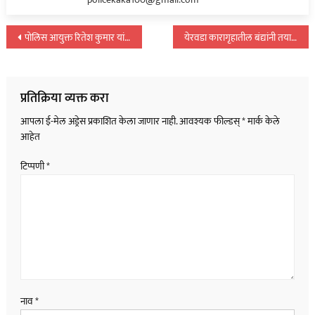
पोस्टचे
पोलिस आयुक्त रितेश कुमार यांची मोक्का अंतर्गत ७८वी कारवाई…
येरवडा कारागृहातील बंद्यांनी तयार केलेल्या वस्तूंची विक्री व प्रदर्शन…
नॅव्हिगेशन
प्रतिक्रिया व्यक्त करा
आपला ई-मेल अड्रेस प्रकाशित केला जाणार नाही.
आवश्यक फील्डस्
*
मार्क केले
आहेत
टिप्पणी
*
नाव
*