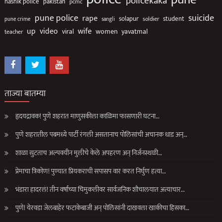
policekaka
nashik police
pakistan
pcmc
suicide
pune police
rape
solapur
soldier
student
pune crime
sangli
up
video
wife
viral
women
yavatmal
teacher
ताज्या बातम्या
हृदयद्रावक! पुणे शहरात माणुसकीला काळिमा फासणारी घटना…
पुणे शहरातील पबमध्ये पार्टी रंगली असतानाच पोलिसांची अचानक धाड अन्…
शाळा सुटताच अल्पवयीन मुलीचे केले अपहरण अन् निर्जनस्थळी…
प्रेमाचा त्रिकोण! पुण्यात प्रियकराची सपासप वार करत निर्घुण हत्या…
भंडारा हादरलं! तीन वर्षांच्या चिमुकलीवर सार्वजनिक शौचालयात अत्याचार…
पुणे! येरवडा जेलबाहेर फटाकेबाजी अन् पोलिसांनी दाखवला खाकीचा हिसका…