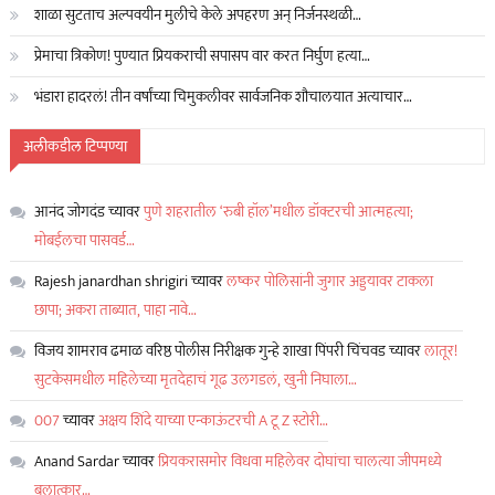
शाळा सुटताच अल्पवयीन मुलीचे केले अपहरण अन् निर्जनस्थळी…
प्रेमाचा त्रिकोण! पुण्यात प्रियकराची सपासप वार करत निर्घुण हत्या…
भंडारा हादरलं! तीन वर्षांच्या चिमुकलीवर सार्वजनिक शौचालयात अत्याचार…
अलीकडील टिप्पण्या
आनंद जोगदंड
च्यावर
पुणे शहरातील ‘रुबी हॉल’मधील डॉक्टरची आत्महत्या;
मोबईलचा पासवर्ड…
Rajesh janardhan shrigiri
च्यावर
लष्कर पोलिसांनी जुगार अड्डयावर टाकला
छापा; अकरा ताब्यात, पाहा नावे…
विजय शामराव ढमाळ वरिष्ठ पोलीस निरीक्षक गुन्हे शाखा पिंपरी चिंचवड
च्यावर
लातूर!
सुटकेसमधील महिलेच्या मृतदेहाचं गूढ उलगडलं, खुनी निघाला…
007
च्यावर
अक्षय शिंदे याच्या एन्काऊंटरची A टू Z स्टोरी…
Anand Sardar
च्यावर
प्रियकरासमोर विधवा महिलेवर दोघांचा चालत्या जीपमध्ये
बलात्कार…