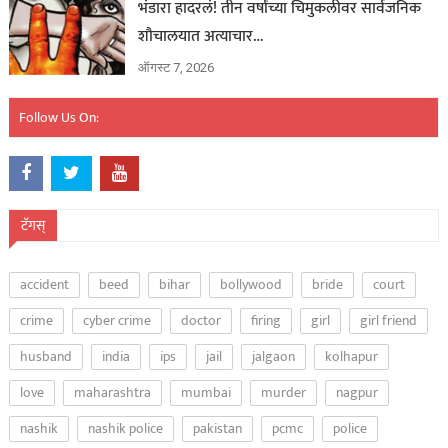
भंडारा हादरलं! तीन वर्षांच्या चिमुकलीवर सार्वजनिक
शौचालयात अत्याचार…
ऑगस्ट 7, 2026
Follow Us On:
टॅगस्
accident
beed
bihar
bollywood
bride
court
crime
cyber crime
doctor
firing
girl
girl friend
husband
india
ips
jail
jalgaon
kolhapur
love
maharashtra
mumbai
murder
nagpur
nashik
nashik police
pakistan
pcmc
police