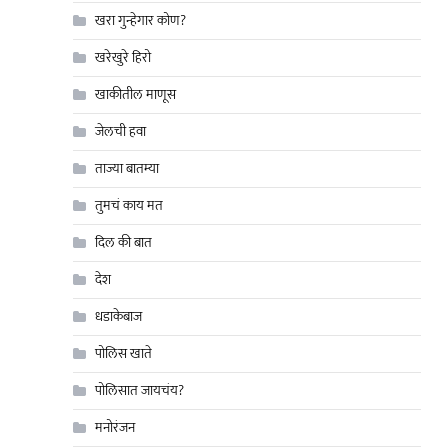
खरा गुन्हेगार कोण?
खरेखुरे हिरो
खाकीतील माणूस
जेलची हवा
ताज्या बातम्या
तुमचं काय मत
दिल की बात
देश
धडाकेबाज
पोलिस खाते
पोलिसात जायचंय?
मनोरंजन