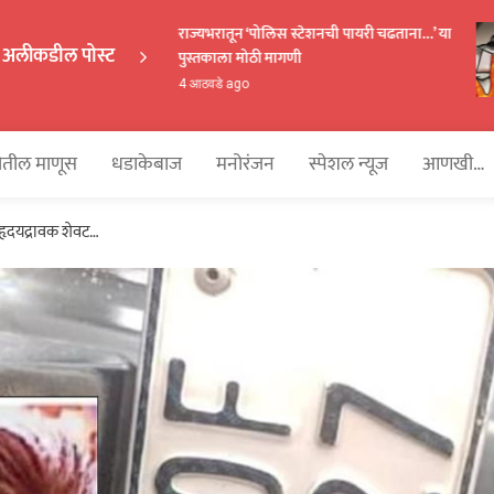
राज्यभरातून ‘पोलिस स्टेशनची पायरी चढताना…’ या
अलीकडील पोस्ट
पुस्तकाला मोठी मागणी
EKAKA
4 आठवडे ago
तील माणूस
धडाकेबाज
मनोरंजन
स्पेशल न्यूज
आणखी…
 हृदयद्रावक शेवट…