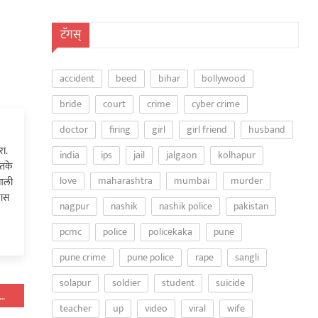
टॅगस्
accident
beed
bihar
bollywood
bride
court
crime
cyber crime
doctor
firing
girl
girl friend
husband
ा.
india
ips
jail
jalgaon
kolhapur
्तके
love
maharashtra
mumbai
murder
 आली
खास
nagpur
nashik
nashik police
pakistan
pcmc
police
policekaka
pune
pune crime
pune police
rape
sangli
solapur
soldier
student
suicide
तानमध्ये अल्पवयीन मुलीने बलात्कार करणाऱ्या बापाला जागेवरच संपवलं…
teacher
up
video
viral
wife