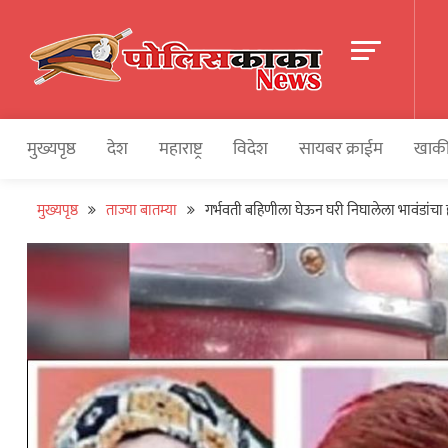
Skip
to
content
पोलीसकाका | POLIC
Police and Crime News
मुख्यपृष्ठ
देश
महाराष्ट्र
विदेश
सायबर क्राईम
खाकी
मुख्यपृष्ठ
ताज्या बातम्या
गर्भवती बहिणीला घेऊन घरी निघालेला भावंडांचा