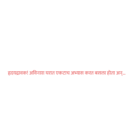
कायद्याचा बडगा
हृदयद्रावक! अविनाश घरात एकटाच अभ्यास करत बसला होता अन्…
पोलिस खाते
स्पेशल न्यूज
ोलिस स्टेशनची पायरी
ुस्तकाला मोठी
ताज्या बातम्या