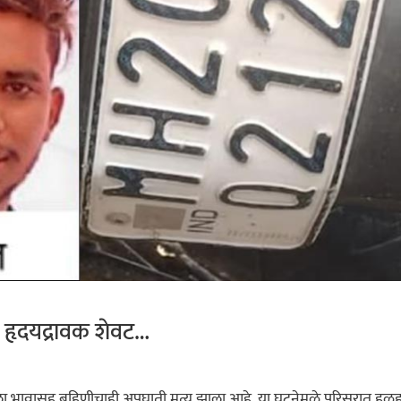
ा हृदयद्रावक शेवट…
ा भावासह बहिणीचाही अपघाती मृत्यू झाला आहे. या घटनेमुळे परिसरात ह