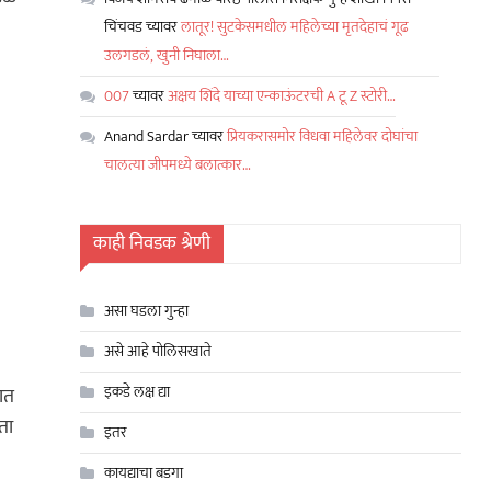
चिंचवड
च्यावर
लातूर! सुटकेसमधील महिलेच्या मृतदेहाचं गूढ
उलगडलं, खुनी निघाला…
007
च्यावर
अक्षय शिंदे याच्या एन्काऊंटरची A टू Z स्टोरी…
Anand Sardar
च्यावर
प्रियकरासमोर विधवा महिलेवर दोघांचा
चालत्या जीपमध्ये बलात्कार…
काही निवडक श्रेणी
असा घडला गुन्हा
असे आहे पोलिसखाते
इकडे लक्ष द्या
ात
ता
इतर
कायद्याचा बडगा