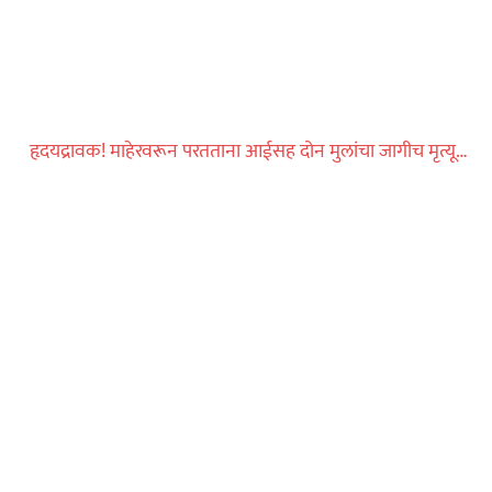
ीन वर्षांच्या
र्वजनिक शौचालयात
हृदयद्रावक! माहेरवरून परतताना आईसह दोन मुलांचा जागीच मृत्यू…
धडाकेबाज
ेलबाहेर फटाकेबाजी
ी दाखवला खाकीचा
ताज्या बातम्या
या वाहनाच्या बोनेटवर
याप्रकरणी कारवाई…