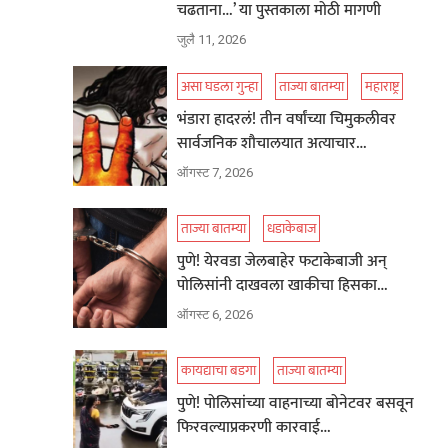
चढताना…’ या पुस्तकाला मोठी मागणी
जुलै 11, 2026
असा घडला गुन्हा
ताज्या बातम्या
महाराष्ट्र
भंडारा हादरलं! तीन वर्षांच्या चिमुकलीवर
सार्वजनिक शौचालयात अत्याचार…
ऑगस्ट 7, 2026
ताज्या बातम्या
धडाकेबाज
पुणे! येरवडा जेलबाहेर फटाकेबाजी अन्
पोलिसांनी दाखवला खाकीचा हिसका…
ऑगस्ट 6, 2026
कायद्याचा बडगा
ताज्या बातम्या
पुणे! पोलिसांच्या वाहनाच्या बोनेटवर बसवून
फिरवल्याप्रकरणी कारवाई…