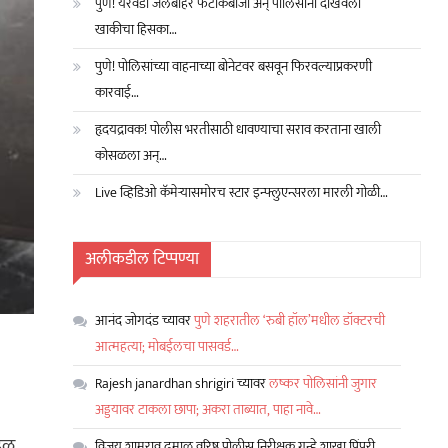
पुणे! येरवडा जेलबाहेर फटाकेबाजी अन् पोलिसांनी दाखवला
खाकीचा हिसका…
पुणे! पोलिसांच्या वाहनाच्या बोनेटवर बसवून फिरवल्याप्रकरणी
कारवाई…
हृदयद्रावक! पोलीस भरतीसाठी धावण्याचा सराव करताना खाली
कोसळला अन्…
Live व्हिडिओ कॅमेऱ्यासमोरच स्टार इन्फ्लुएन्सरला मारली गोळी…
अलीकडील टिप्पण्या
आनंद जोगदंड
च्यावर
पुणे शहरातील ‘रुबी हॉल’मधील डॉक्टरची
आत्महत्या; मोबईलचा पासवर्ड…
Rajesh janardhan shrigiri
च्यावर
लष्कर पोलिसांनी जुगार
अड्डयावर टाकला छापा; अकरा ताब्यात, पाहा नावे…
ळहळ
विजय शामराव ढमाळ वरिष्ठ पोलीस निरीक्षक गुन्हे शाखा पिंपरी