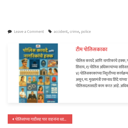
on
Leave a Comment
accident
,
crime
,
police
गर्भवती
बहिणीला
टीम पोलिसकाका
घेऊन
घरी
पोलिस कायदे आणि नागरिकांचे हक्क, प
निघालेला
शिवाय, १) पोलिस अधिकाऱ्यांच्या सविस्त
भावंडांचा
४) पोलिसकाकांच्या निवृत्तीच्या कार्य
हृदयद्रावक
असून, मा. मुख्यमंत्री एकनाथ शिंदे यां
शेवट…
पोलिसदलासाठी काम करत आहे. अधिक
पोस्टचे
पोलिसांच्या गाडीसह चार वाहनांना धडक; पोलिसकाका जखमी…