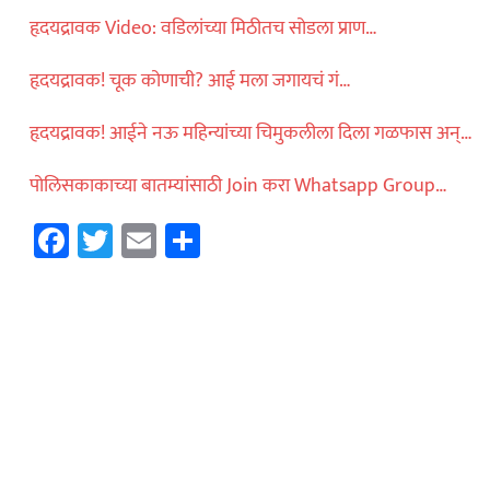
हृदयद्रावक Video: वडिलांच्या मिठीतच सोडला प्राण…
महाराष्ट्र
ोलीस भरतीसाठी
हृदयद्रावक! चूक कोणाची? आई मला जगायचं गं…
ाव करताना खाली
…
हृदयद्रावक! आईने नऊ महिन्यांच्या चिमुकलीला दिला गळफास अन्…
पोलिसकाकाच्या बातम्यांसाठी Join करा Whatsapp Group…
विदेश
Facebook
Twitter
Email
Share
ॅमेऱ्यासमोरच स्टार
ा मारली गोळी…