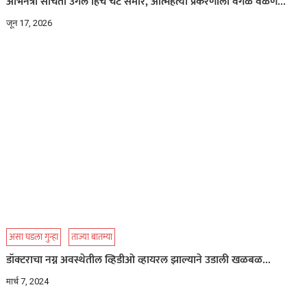
अभिनेत्री संचिता उगले हिचे चॅट समोर, आत्महत्या प्रकरणाला वेगळं वळण…
जून 17, 2026
असा घडला गुन्हा
ताज्या बातम्या
डॉक्टराचा नग्न अवस्थेतील व्हिडीओ व्हायरल झाल्याने उडाली खळबळ…
मार्च 7, 2024