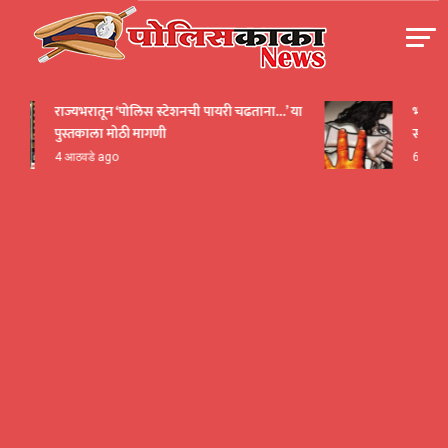
Skip
to
content
पोलीसकाका | POLICEKAKA
राज्यभरातून ‘पोलिस स्टेशनची पायरी चढताना…’ या
भंडारा हाद
पुस्तकाला मोठी मागणी
सार्वजनि
4 आठवडे ago
6 तास ag