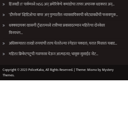
हिंजवडी IT पार्कमध्ये NSG अन् अमेरिकेचे कमांडोचा ताफा अचानक धडकला अन्…
‘डीपफेक’ व्हिडिओचा वापर अन् पुण्यातील व्यावसायिकाची कोट्यावधींची फसवणूक…
धक्कादायक! खासगी ट्रॅव्हलमध्ये रात्रीच्या प्रवासादरम्यान महिलेचा दोनवेळा
विनयभंग…
अधिकाऱ्याला लाखो रुपयांची लाच घेतलेल्या रंगेहात पकडलं; घरात मिळालं घबाड…
महिला क्रिकेटपटूची गळफास घेऊन आत्महत्या; भावूक सुसाईड नोट…
Copyright © 2023 PoliceKaka, All Rights Reserved.
|
Theme: Mismo by
Mystery
Themes
.