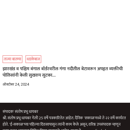
ताज्या बातम्या
धडाकेबाज
झारखंड व पश्चिम बंगाल बॉर्डरवरील गंगा नदीतील बेटावरून अपहृत व्यक्तीची
पोलिसांनी केली सुखरुप सुटका…
ऑक्टोबर 24, 2024
संपादकः संतोष प्रभू धायबर
श्री. संतोष प्रभू धायबर गेली 25 वर्षे पत्रकारितेत आहेत. दैनिक 'सकाळ'मध्ये ते २२ वर्षे कार्यरत
होते. 'ई-सकाळ'च्या पहिल्या दिवसापासून त्यांनी काम केले असून, वरिष्ठ उपसंपादक म्हणून