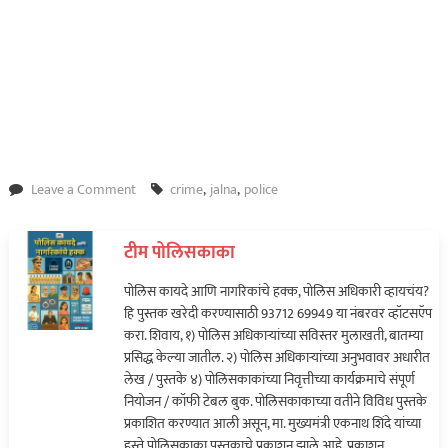
on
Leave a Comment
crime
,
jalna
,
police
जालना
जिल्ह्याचे
टीम पोलिसकाका
एसपी
तुषार
पोलिस कायदे आणि नागरिकांचे हक्क, पोलिस अधिकारी व्हायचंय?
दोषी
हि पुस्तक खरेदी करण्यासाठी 93712 69949 या नंबरवर व्हॉटसऍप
सक्तीच्या
करा. शिवाय, १) पोलिस अधिकाऱ्यांच्या सविस्तर मुलाखती, बातम्या
रजेवर…
प्रसिद्ध केल्या जातील. २) पोलिस अधिकाऱ्यांच्या अनुभवावर अधारीत
लेख / पुस्तके ४) पोलिसकाकांच्या निवृत्तीच्या कार्यक्रमाचे संपूर्ण
नियोजन / कॉफी टेबल बुक. पोलिसकाकाच्या वतीने विविध पुस्तके
प्रकाशित करण्यात आली असून, मा. मुख्यमंत्री एकनाथ शिंदे यांच्या
हस्ते पोलिसकाका पुस्तकाचे प्रकाशन झाले आहे. प्रकाशन