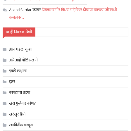
Anand Sardar
च्यावर
प्रियकरासमोर विधवा महिलेवर दोघांचा चालत्या जीपमध्ये
बलात्कार…
काही निवडक श्रेणी
असा घडला गुन्हा
असे आहे पोलिसखाते
इकडे लक्ष द्या
इतर
कायद्याचा बडगा
खरा गुन्हेगार कोण?
खरेखुरे हिरो
खाकीतील माणूस