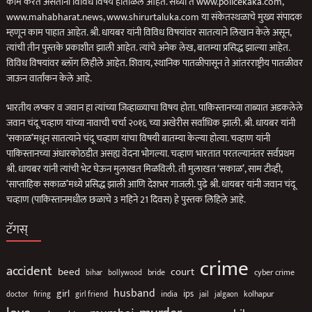
काम करत असताना विविध विषय हाताळले आहेत. सध्या ते www.policekaka.com,
www.mahabharat.news, www.shirurtaluka.com या संकेतस्थळाचे मुख्य संपादक
म्हणून काम पाहात आहेत. श्री. धायबर यांनी विविध विषयांवर सातत्याने लिखान केले असून,
त्यांची तीन पुस्तके प्रकाशीत झाली आहेत. त्यांचे अनेक लेख, बातम्या प्रसिद्ध झाल्या आहेत.
विविध विषयांवर ब्लॉग लिहीले आहेत. शिवाय, स्थानिक पातळीपासून ते आंतरराष्ट्रीय पातळीवर
जाऊन वार्तांकन केले आहे.
भारतीय लष्कर व जवान हा त्यांच्या जिव्हाळ्याचा विषय होता. पाकिस्तानच्या ताब्यात अडकलेले
जवान चंदू चव्हाण यांच्या नावाची चर्चा २०१६ च्या अखेरीस सर्वाधिक झाली. श्री. धायबर यांनी
‘सकाळ’मधून सातत्याने चंदू चव्हाण यांचा विषयी बातम्या केल्या होत्या. चव्हाण यांनी
पाकिस्तानच्या अंधारकोठडीत असह्य वेदना भोगल्या. चव्हाण भारतात परतल्यानंतर सर्वप्रथम
श्री. धायबर यांनी त्यांची भेट घेऊन मुलाखत मिळविली. ती मुलाखत ‘सकाळ’, साम टीव्ही,
‘साप्ताहिक सकाळ’मध्ये प्रसिद्ध झाली आणि देशभर गाजली. पुढे श्री. धायबर यांनी जवान चंदू
चव्हाण (पाकिस्तानमधील छळाचे 3 महिने 21 दिवस) हे पुस्तक लिहिले आहे.
टॅगस्
crime
accident
beed
court
bollywood
bride
cyber crime
bihar
husband
girl
ips
india
jail
jalgaon
kolhapur
doctor
firing
girl friend