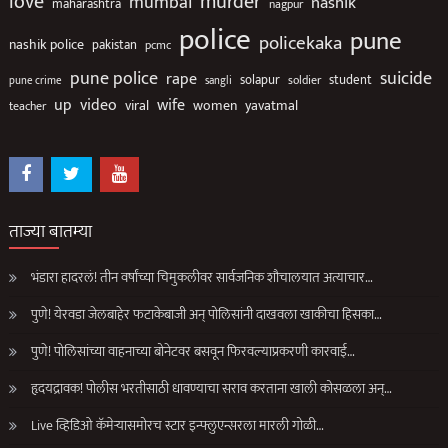
love
murder
mumbai
nashik
maharashtra
nagpur
police
pune
policekaka
nashik police
pakistan
pcmc
suicide
pune police
rape
solapur
soldier
student
pune crime
sangli
up
video
wife
viral
women
yavatmal
teacher
ताज्या बातम्या
भंडारा हादरलं! तीन वर्षांच्या चिमुकलीवर सार्वजनिक शौचालयात अत्याचार…
पुणे! येरवडा जेलबाहेर फटाकेबाजी अन् पोलिसांनी दाखवला खाकीचा हिसका…
पुणे! पोलिसांच्या वाहनाच्या बोनेटवर बसवून फिरवल्याप्रकरणी कारवाई…
हृदयद्रावक! पोलीस भरतीसाठी धावण्याचा सराव करताना खाली कोसळला अन्…
Live व्हिडिओ कॅमेऱ्यासमोरच स्टार इन्फ्लुएन्सरला मारली गोळी…