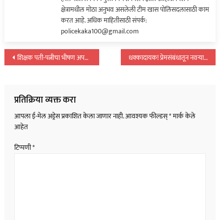
क्षेत्रामधील मोठा अनुभव असलेली टीम खास पोलिसदलासाठी काम
करत आहे. अधिक माहितीसाठी संपर्क:
policekaka100@gmail.com
पोस्टचे
शिक्षक पती-पत्नीचा भीषण अपघातात जागीच मृत्यू; मुलगा गंभीर…
धक्कादायक! प्रेमसंबंधातून नवऱ्यासह तीन मुलांची हत्या…
नॅव्हिगेशन
प्रतिक्रिया व्यक्त करा
आपला ई-मेल अड्रेस प्रकाशित केला जाणार नाही.
आवश्यक फील्डस्
*
मार्क केले
आहेत
टिप्पणी
*