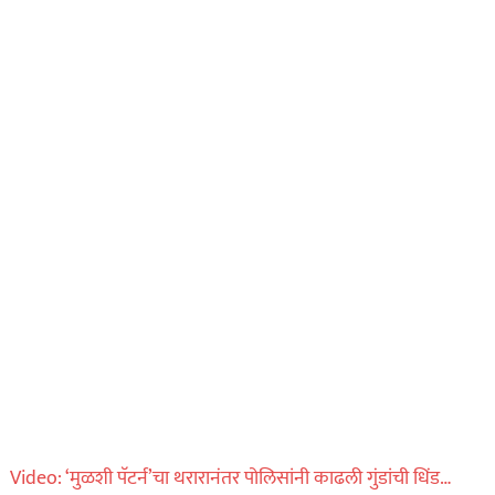
Video: ‘मुळशी पॅटर्न’चा थरारानंतर पोलिसांनी काढली गुंडांची धिंड…