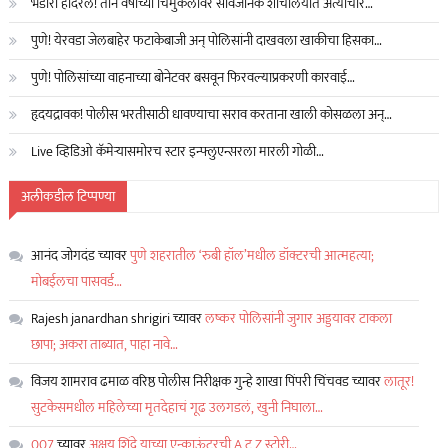
भंडारा हादरलं! तीन वर्षांच्या चिमुकलीवर सार्वजनिक शौचालयात अत्याचार…
पुणे! येरवडा जेलबाहेर फटाकेबाजी अन् पोलिसांनी दाखवला खाकीचा हिसका…
पुणे! पोलिसांच्या वाहनाच्या बोनेटवर बसवून फिरवल्याप्रकरणी कारवाई…
हृदयद्रावक! पोलीस भरतीसाठी धावण्याचा सराव करताना खाली कोसळला अन्…
Live व्हिडिओ कॅमेऱ्यासमोरच स्टार इन्फ्लुएन्सरला मारली गोळी…
अलीकडील टिप्पण्या
आनंद जोगदंड
च्यावर
पुणे शहरातील ‘रुबी हॉल’मधील डॉक्टरची आत्महत्या;
मोबईलचा पासवर्ड…
Rajesh janardhan shrigiri
च्यावर
लष्कर पोलिसांनी जुगार अड्डयावर टाकला
छापा; अकरा ताब्यात, पाहा नावे…
विजय शामराव ढमाळ वरिष्ठ पोलीस निरीक्षक गुन्हे शाखा पिंपरी चिंचवड
च्यावर
लातूर!
सुटकेसमधील महिलेच्या मृतदेहाचं गूढ उलगडलं, खुनी निघाला…
007
च्यावर
अक्षय शिंदे याच्या एन्काऊंटरची A टू Z स्टोरी…