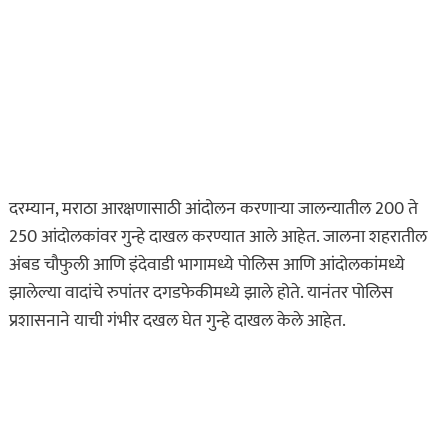
बोनेटवर बसवून
फिरवल्याप्रकरणी कारवाई…
ऑगस्ट 6, 2026
ताज्या बातम्या
महाराष्ट्र
हृदयद्रावक! पोलीस
भरतीसाठी धावण्याचा सराव
दरम्यान, मराठा आरक्षणासाठी आंदोलन करणाऱ्या जालन्यातील 200 ते
करताना खाली कोसळला
250 आंदोलकांवर गुन्हे दाखल करण्यात आले आहेत. जालना शहरातील
अन्…
अंबड चौफुली आणि इंदेवाडी भागामध्ये पोलिस आणि आंदोलकांमध्ये
ऑगस्ट 6, 2026
झालेल्या वादांचे रुपांतर दगडफेकीमध्ये झाले होते. यानंतर पोलिस
ताज्या बातम्या
विदेश
प्रशासनाने याची गंभीर दखल घेत गुन्हे दाखल केले आहेत.
Live व्हिडिओ कॅमेऱ्यासमोरच
स्टार इन्फ्लुएन्सरला मारली
गोळी…
ऑगस्ट 6, 2026