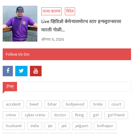
ताज्या बातम्या
विदेश
Live व्हिडिओ कॅमेऱ्यासमोरच स्टार इन्फ्लुएन्सरला
मारली गोळी…
ऑगस्ट 6, 2026
Follow Us On:
टॅगस्
accident
beed
bihar
bollywood
bride
court
crime
cyber crime
doctor
firing
girl
girl friend
husband
india
ips
jail
jalgaon
kolhapur