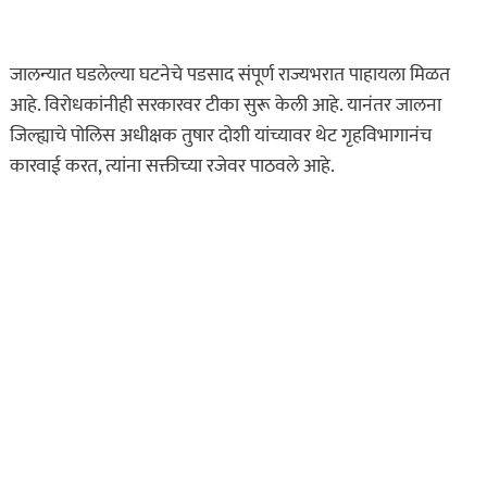
असा घडला गुन्हा
ताज्या बातम्या
महाराष्ट्र
जालन्यात घडलेल्या घटनेचे पडसाद संपूर्ण राज्यभरात पाहायला मिळत
भंडारा हादरलं! तीन वर्षांच्या
आहे. विरोधकांनीही सरकारवर टीका सुरू केली आहे. यानंतर जालना
चिमुकलीवर सार्वजनिक
जिल्ह्याचे पोलिस अधीक्षक तुषार दोशी यांच्यावर थेट गृहविभागानंच
शौचालयात अत्याचार…
कारवाई करत, त्यांना सक्तीच्या रजेवर पाठवले आहे.
ऑगस्ट 7, 2026
ताज्या बातम्या
धडाकेबाज
पुणे! येरवडा जेलबाहेर
फटाकेबाजी अन् पोलिसांनी
दाखवला खाकीचा हिसका…
ऑगस्ट 6, 2026
कायद्याचा बडगा
ताज्या बातम्या
पुणे! पोलिसांच्या वाहनाच्या