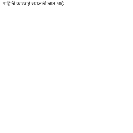
पाहिली कारवाई समजली जात आहे.
असा घडला गुन्हा
कायद्याचा बडगा
ताज्या बातम्या
पोलिस खाते
मुख्य बातम्या
स्पेशल न्यूज
राज्यभरातून ‘पोलिस
स्टेशनची पायरी चढताना…’
या पुस्तकाला मोठी मागणी
जुलै 11, 2026