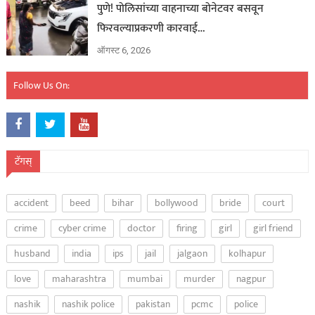
पुणे! पोलिसांच्या वाहनाच्या बोनेटवर बसवून
फिरवल्याप्रकरणी कारवाई…
ऑगस्ट 6, 2026
Follow Us On:
टॅगस्
accident
beed
bihar
bollywood
bride
court
crime
cyber crime
doctor
firing
girl
girl friend
husband
india
ips
jail
jalgaon
kolhapur
love
maharashtra
mumbai
murder
nagpur
nashik
nashik police
pakistan
pcmc
police