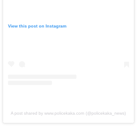
भंडारा हादरलं! तीन वर्षांच्या
चिमुकलीवर सार्वजनिक
शौचालयात अत्याचार…
View this post on Instagram
ऑगस्ट 7, 2026
ताज्या बातम्या
धडाकेबाज
पुणे! येरवडा जेलबाहेर
फटाकेबाजी अन् पोलिसांनी
दाखवला खाकीचा हिसका…
ऑगस्ट 6, 2026
कायद्याचा बडगा
ताज्या बातम्या
पुणे! पोलिसांच्या वाहनाच्या
A post shared by www.policekaka.com (@policekaka_news)
बोनेटवर बसवून
फिरवल्याप्रकरणी कारवाई…