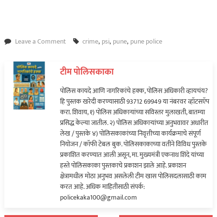
on
Leave a Comment
crime
,
psi
,
pune
,
pune police
Video
:
टीम पोलिसकाका
पुणे
पोलिस
पोलिस कायदे आणि नागरिकांचे हक्क, पोलिस अधिकारी व्हायचंय?
दलातील
हि पुस्तक खरेदी करण्यासाठी 93712 69949 या नंबरवर व्हॉटसऍप
PSI
करा. शिवाय, १) पोलिस अधिकाऱ्यांच्या सविस्तर मुलाखती, बातम्या
संदीप
प्रसिद्ध केल्या जातील. २) पोलिस अधिकाऱ्यांच्या अनुभवावर अधारीत
कदम
लेख / पुस्तके ४) पोलिसकाकांच्या निवृत्तीच्या कार्यक्रमाचे संपूर्ण
यांचे
नियोजन / कॉफी टेबल बुक. पोलिसकाकाच्या वतीने विविध पुस्तके
निलंबन…
प्रकाशित करण्यात आली असून, मा. मुख्यमंत्री एकनाथ शिंदे यांच्या
हस्ते पोलिसकाका पुस्तकाचे प्रकाशन झाले आहे. प्रकाशन
क्षेत्रामधील मोठा अनुभव असलेली टीम खास पोलिसदलासाठी काम
करत आहे. अधिक माहितीसाठी संपर्क:
policekaka100@gmail.com