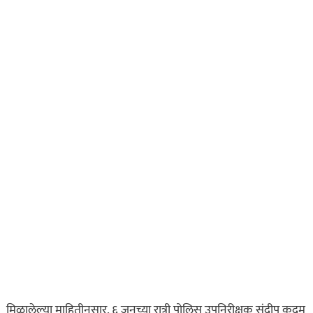
ऑगस्ट 6, 2026
मिळालेल्या माहितीनुसार, ६ जूनच्या रात्री पोलिस उपनिरीक्षक संदीप कदम