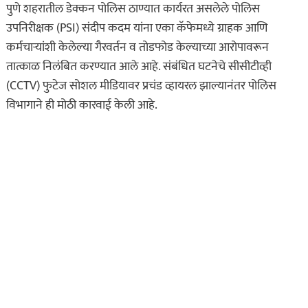
पुणे शहरातील डेक्कन पोलिस ठाण्यात कार्यरत असलेले पोलिस
उपनिरीक्षक (PSI) संदीप कदम यांना एका कॅफेमध्ये ग्राहक आणि
कर्मचाऱ्यांशी केलेल्या गैरवर्तन व तोडफोड केल्याच्या आरोपावरून
तात्काळ निलंबित करण्यात आले आहे. संबंधित घटनेचे सीसीटीव्ही
(CCTV) फुटेज सोशल मीडियावर प्रचंड व्हायरल झाल्यानंतर पोलिस
विभागाने ही मोठी कारवाई केली आहे.
असा घडला गुन्हा
कायद्याचा बडगा
ताज्या बातम्या
पोलिस खाते
मुख्य बातम्या
स्पेशल न्यूज
राज्यभरातून ‘पोलिस
स्टेशनची पायरी चढताना…’
या पुस्तकाला मोठी मागणी
जुलै 11, 2026