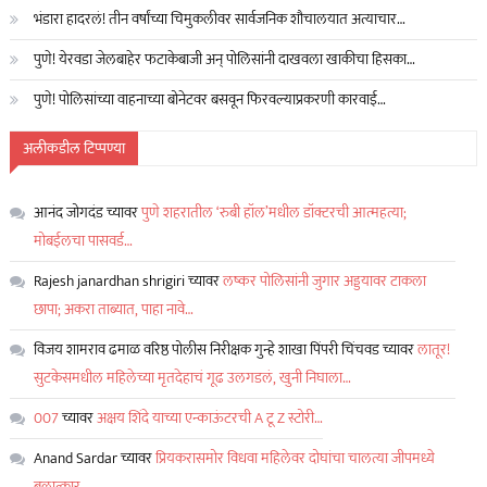
भंडारा हादरलं! तीन वर्षांच्या चिमुकलीवर सार्वजनिक शौचालयात अत्याचार…
पुणे! येरवडा जेलबाहेर फटाकेबाजी अन् पोलिसांनी दाखवला खाकीचा हिसका…
पुणे! पोलिसांच्या वाहनाच्या बोनेटवर बसवून फिरवल्याप्रकरणी कारवाई…
अलीकडील टिप्पण्या
आनंद जोगदंड
च्यावर
पुणे शहरातील ‘रुबी हॉल’मधील डॉक्टरची आत्महत्या;
मोबईलचा पासवर्ड…
Rajesh janardhan shrigiri
च्यावर
लष्कर पोलिसांनी जुगार अड्डयावर टाकला
छापा; अकरा ताब्यात, पाहा नावे…
विजय शामराव ढमाळ वरिष्ठ पोलीस निरीक्षक गुन्हे शाखा पिंपरी चिंचवड
च्यावर
लातूर!
सुटकेसमधील महिलेच्या मृतदेहाचं गूढ उलगडलं, खुनी निघाला…
007
च्यावर
अक्षय शिंदे याच्या एन्काऊंटरची A टू Z स्टोरी…
Anand Sardar
च्यावर
प्रियकरासमोर विधवा महिलेवर दोघांचा चालत्या जीपमध्ये
बलात्कार…