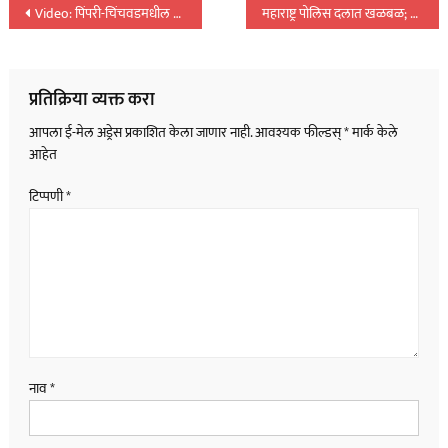
पोस्टचे
Video: पिंपरी-चिंचवडमधील बावधन येथे जमिनीच्या ताब्यावरून तणाव आणि गोळीबार…
महाराष्ट्र पोलिस दलात खळबळ; नऊ पोलिसांना जन्मठेपेची शिक्षा; पाहा नावे…
नॅव्हिगेशन
प्रतिक्रिया व्यक्त करा
आपला ई-मेल अड्रेस प्रकाशित केला जाणार नाही.
आवश्यक फील्डस्
*
मार्क केले
आहेत
टिप्पणी
*
नाव
*