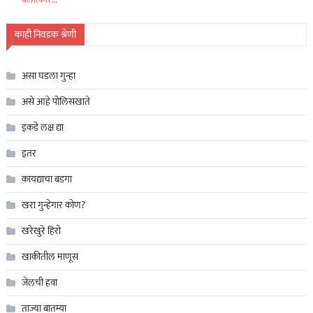
काही निवडक श्रेणी
असा घडला गुन्हा
असे आहे पोलिसखाते
इकडे लक्ष द्या
इतर
कायद्याचा बडगा
खरा गुन्हेगार कोण?
खरेखुरे हिरो
खाकीतील माणूस
जेलची हवा
ताज्या बातम्या