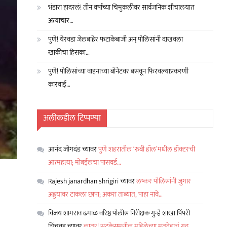
भंडारा हादरलं! तीन वर्षांच्या चिमुकलीवर सार्वजनिक शौचालयात
अत्याचार…
पुणे! येरवडा जेलबाहेर फटाकेबाजी अन् पोलिसांनी दाखवला
खाकीचा हिसका…
पुणे! पोलिसांच्या वाहनाच्या बोनेटवर बसवून फिरवल्याप्रकरणी
कारवाई…
अलीकडील टिप्पण्या
आनंद जोगदंड
च्यावर
पुणे शहरातील ‘रुबी हॉल’मधील डॉक्टरची
आत्महत्या; मोबईलचा पासवर्ड…
Rajesh janardhan shrigiri
च्यावर
लष्कर पोलिसांनी जुगार
अड्डयावर टाकला छापा; अकरा ताब्यात, पाहा नावे…
विजय शामराव ढमाळ वरिष्ठ पोलीस निरीक्षक गुन्हे शाखा पिंपरी
चिंचवड
च्यावर
लातूर! सुटकेसमधील महिलेच्या मृतदेहाचं गूढ