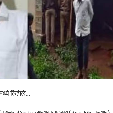
मध्ये लिहीले…
ाहीत दाम्पत्याने फसवणूक झाल्यानंतर गळफास घेऊन आत्महत्या केल्यामुळे