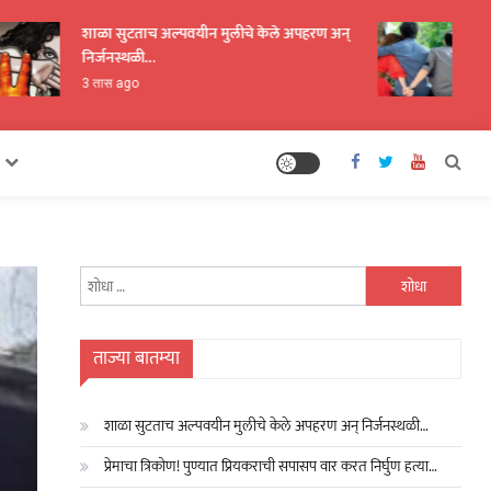
शाळा सुटताच अल्पवयीन मुलीचे केले अपहरण अन्
प्रेमाचा
निर्जनस्थळी…
करत निर
3 तास ago
3 तास 
यांचा
शोध
घ्या
:
ताज्या बातम्या
शाळा सुटताच अल्पवयीन मुलीचे केले अपहरण अन् निर्जनस्थळी…
प्रेमाचा त्रिकोण! पुण्यात प्रियकराची सपासप वार करत निर्घुण हत्या…