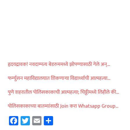
धडाकेबाज
ेलबाहेर फटाकेबाजी
ी दाखवला खाकीचा
हृदयद्रावक! नवदाम्पत्य बेडरुममध्ये झोपण्यासाठी गेले अन्…
ताज्या बातम्या
या वाहनाच्या बोनेटवर
फर्ग्युसन महाविद्यालयात शिकणाऱ्या विद्यार्थ्याची आत्महत्या…
याप्रकरणी कारवाई…
पुणे शहरातील पोलिसकाकाची आत्महत्या; चिठ्ठीमध्ये लिहीले की…
पोलिसकाकाच्या बातम्यांसाठी Join करा Whatsapp Group…
Facebook
Twitter
Email
Share