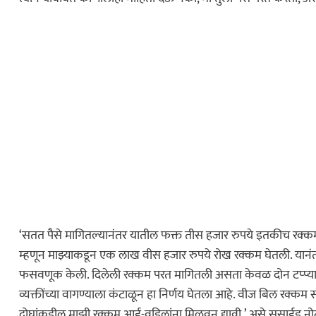
कायद्याचा बडगा
पोलिस खाते
स्पेशल न्यूज
ोलिस स्टेशनची पायरी
‘सतत पैसे मागितल्यानंतर यातील फक्त तीस हजार रुपये इतकीच रक्कम प
ुस्तकाला मोठी
म्हणून माझ्याकडून एक लाख वीस हजार रुपये रोख रक्कम घेतली. यानंत
फसवणूक केली. दिलेली रक्कम परत मागितली असता केवळ दोन टप्प्यात द
व्यक्तींच्या वागण्याला कंटाळून हा निर्णय घेतला आहे. वीज बिल रक्कम 
इकडे लक्ष द्या
दोघांकडील माझी रक्कम आई-वडिलांना मिळवून द्यावी,’ असे सुसाईड नोट