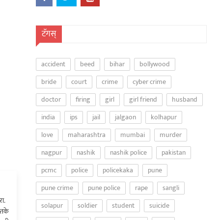
टॅगस्
accident
beed
bihar
bollywood
bride
court
crime
cyber crime
doctor
firing
girl
girl friend
husband
india
ips
jail
jalgaon
kolhapur
love
maharashtra
mumbai
murder
nagpur
nashik
nashik police
pakistan
pcmc
police
policekaka
pune
pune crime
pune police
rape
sangli
ा.
solapur
soldier
student
suicide
्तके