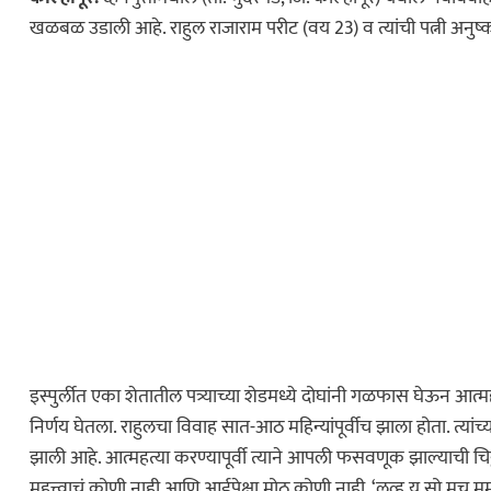
खळबळ उडाली आहे. राहुल राजाराम परीट (वय 23) व त्यांची पत्नी अनुष्क
इस्पुर्लीत एका शेतातील पत्र्याच्या शेडमध्ये दोघांनी गळफास घेऊन आत्म
निर्णय घेतला. राहुलचा विवाह सात-आठ महिन्यांपूर्वीच झाला होता. त्यांच
झाली आहे. आत्महत्या करण्यापूर्वी त्याने आपली फसवणूक झाल्याची चिठ्ठ
महत्त्वाचं कोणी नाही आणि आईपेक्षा मोठ कोणी नाही. ‘लव्ह यू सो मच 