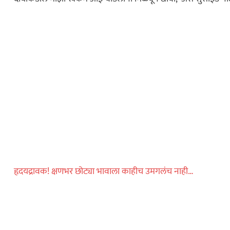
अल्पवयीन मुलीचे
न् निर्जनस्थळी…
ताज्या बातम्या
! पुण्यात प्रियकराची
 निर्घुण हत्या…
ताज्या बातम्या
हृदयद्रावक! क्षणभर छोट्या भावाला काहीच उमगलंच नाही…
ीन वर्षांच्या
र्वजनिक शौचालयात