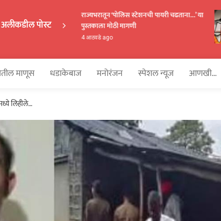
राज्यभरातून ‘पोलिस स्टेशनची पायरी चढताना…’ या
अलीकडील पोस्ट
पुस्तकाला मोठी मागणी
EKAKA
4 आठवडे ago
तील माणूस
धडाकेबाज
मनोरंजन
स्पेशल न्यूज
आणखी…
मध्ये लिहीले…