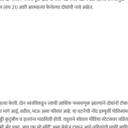
ा (वय 21) अशी आत्महत्या केलेल्या दोघांची नावे आहेत.
हत्या केली. दोन व्यक्तींकडून त्यांची आर्थिक फसवणूक झाल्याने दोघांनी टोक
्या मागे आई, वडील, भाऊ असा परिवार आहे. या घटनेची नोंद इस्पूर्ली पोलिसांमध
ी कुटुंबीय व इतरांना पाठविली होती. राहुलने सोशल मीडिया स्टेटसवर वडिलांप
मम्मी अँड पप्पा. आय एम सो सॉरी’ असा मेसेज टाकून आई-वडिलांची माफी माग