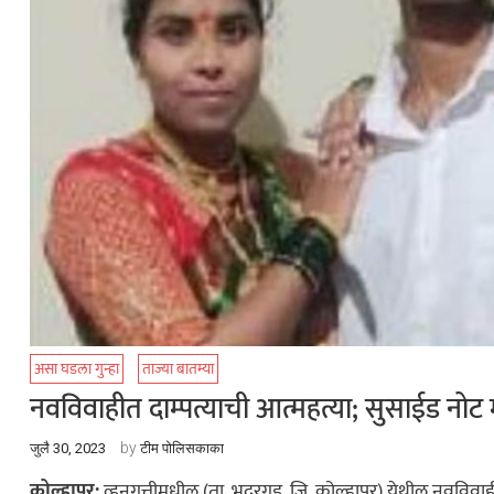
असा घडला गुन्हा
ताज्या बातम्या
नवविवाहीत दाम्पत्याची आत्महत्या; सुसाईड नोट 
by
जुलै 30, 2023
टीम पोलिसकाका
कोल्हापूर:
व्हनगुत्तीमधील (ता. भुदरगड, जि. कोल्हापूर) येथील नवविव