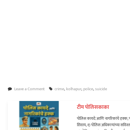
on
Leave a Comment
crime
,
kolhapur
,
police
,
suicide
नवविवाहीत
दाम्पत्याची
टीम पोलिसकाका
आत्महत्या;
सुसाईड
पोलिस कायदे आणि नागरिकांचे हक्क, प
नोट
शिवाय, १) पोलिस अधिकाऱ्यांच्या सविस्त
मध्ये