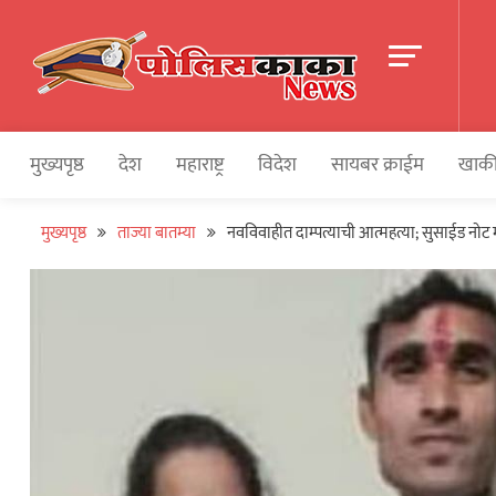
Skip
to
content
पोलीसकाका | POLIC
Police and Crime News
मुख्यपृष्ठ
देश
महाराष्ट्र
विदेश
सायबर क्राईम
खाकी
मुख्यपृष्ठ
ताज्या बातम्या
नवविवाहीत दाम्पत्याची आत्महत्या; सुसाईड नोट 