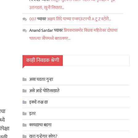
उलगडलं, खुनी निघाला…
007
च्यावर
अक्षय शिंदे याच्या एन्काऊंटरची A टू Z स्टोरी…
Anand Sardar
च्यावर
प्रियकरासमोर विधवा महिलेवर दोघांचा
चालत्या जीपमध्ये बलात्कार…
काही निवडक श्रेणी
असा घडला गुन्हा
असे आहे पोलिसखाते
इकडे लक्ष द्या
ाचा
इतर
्ये
कायद्याचा बडगा
ेक्षा
खरा गुन्हेगार कोण?
ितली