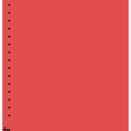
जेलची हवा
ताज्या बातम्या
तुमचं काय मत
दिल की बात
देश
धडाकेबाज
पोलिस खाते
पोलिसात जायचंय?
मनोरंजन
महाराष्ट्र
मी पण पोलिस
मुख्य बातम्या
विदेश
सायबर क्राईम
स्पेशल न्यूज