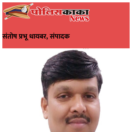
Skip
to
content
पोलीसकाका | POLICEKAKA
Police and Crime News
संतोष प्रभू धायबर, संपादक