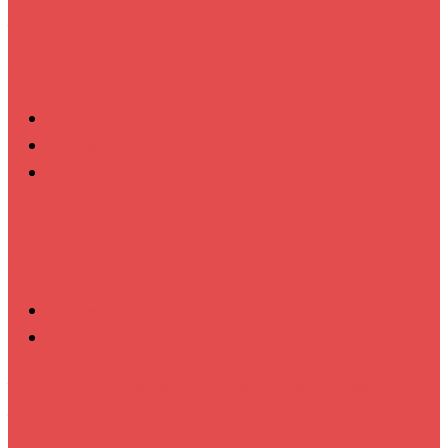
प्रेमाचा त्रिकोण! पुण्यात प्रियकराची सपासप वार करत निर्घुण हत्या…
ऑगस्ट 8, 2026
असा घडला गुन्हा
ताज्या बातम्या
महाराष्ट्र
भंडारा हादरलं! तीन वर्षांच्या चिमुकलीवर सार्वजनिक शौचालयात अत्याचार…
ऑगस्ट 7, 2026
ताज्या बातम्या
धडाकेबाज
पुणे! येरवडा जेलबाहेर फटाकेबाजी अन् पोलिसांनी दाखवला खाकीचा
हिसका…