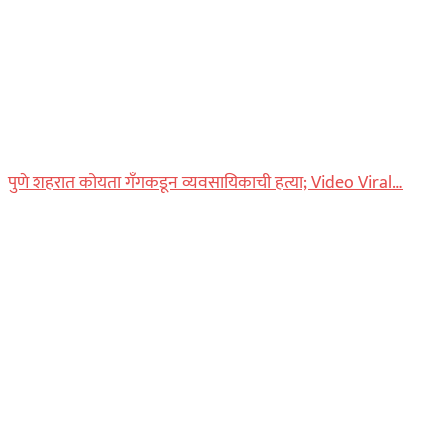
पुणे शहरात कोयता गँगकडून व्यवसायिकाची हत्या; Video Viral…