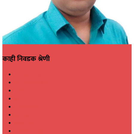
काही निवडक श्रेणी
असा घडला गुन्हा
असे आहे पोलिसखाते
इकडे लक्ष द्या
इतर
कायद्याचा बडगा
खरा गुन्हेगार कोण?
खरेखुरे हिरो
खाकीतील माणूस