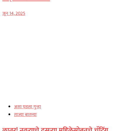
जून 14, 2025
असा घडला गुन्हा
ताज्या बातम्या
लातूर! नवऱ्याचे दुसऱ्या महिलेसोबतचे चॅटिंग