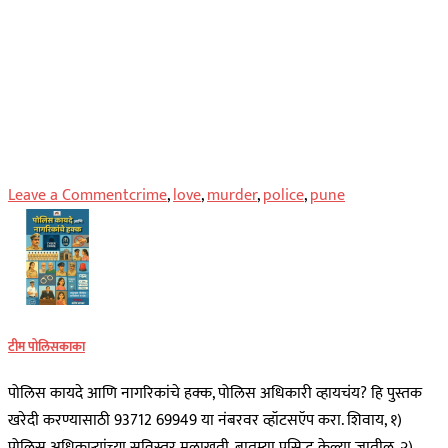
on
Leave a Comment
crime
,
love
,
murder
,
police
,
pune
पुणे
शहरातील
विजय
ढूमे
यांचा
टीम पोलिसकाका
खून
अनैतिक
पोलिस कायदे आणि नागरिकांचे हक्क, पोलिस अधिकारी व्हायचंय? हि पुस्तक
संबंधातून…
खरेदी करण्यासाठी 93712 69949 या नंबरवर व्हॉटसऍप करा. शिवाय, १)
पोलिस अधिकाऱ्यांच्या सविस्तर मुलाखती, बातम्या प्रसिद्ध केल्या जातील. २)