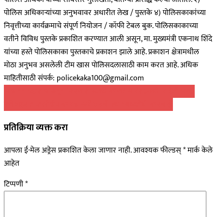
पोलिस अधिकाऱ्यांच्या अनुभवावर अधारीत लेख / पुस्तके ४) पोलिसकाकांच्या
निवृत्तीच्या कार्यक्रमाचे संपूर्ण नियोजन / कॉफी टेबल बुक. पोलिसकाकाच्या
वतीने विविध पुस्तके प्रकाशित करण्यात आली असून, मा. मुख्यमंत्री एकनाथ शिंदे
यांच्या हस्ते पोलिसकाका पुस्तकाचे प्रकाशन झाले आहे. प्रकाशन क्षेत्रामधील
मोठा अनुभव असलेली टीम खास पोलिसदलासाठी काम करत आहे. अधिक
माहितीसाठी संपर्क: policekaka100@gmail.com
पोस्टचे
‘गजानन महाराज’ बनून फिरणारी व्यक्ती कोण? समोर आली माहिती पण…
पुणे शहरात एमपीडीए कायद्यान्वये ४५वी स्थानबध्दतेची कारवाई!
नॅव्हिगेशन
प्रतिक्रिया व्यक्त करा
आपला ई-मेल अड्रेस प्रकाशित केला जाणार नाही.
आवश्यक फील्डस्
*
मार्क केले
आहेत
टिप्पणी
*