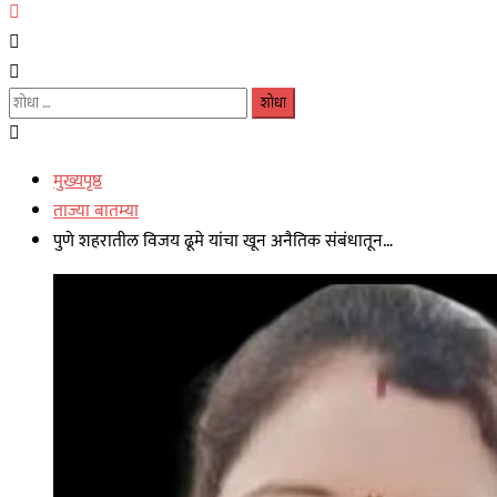
यांचा
शोध
घ्या
मुख्यपृष्ठ
:
ताज्या बातम्या
पुणे शहरातील विजय ढूमे यांचा खून अनैतिक संबंधातून…