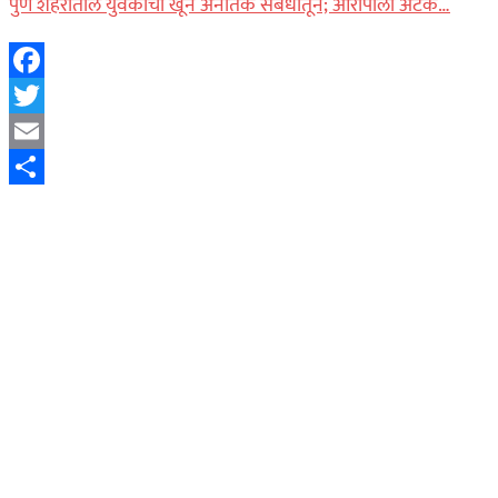
पुणे शहरातील युवकाचा खून अनैतिक संबंधातून; आरोपीला अटक…
Facebook
Twitter
Email
Share