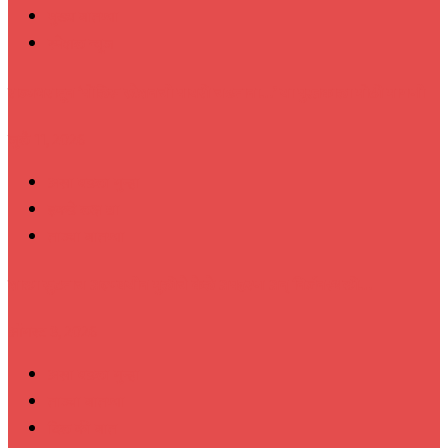
मुख्य बातम्या
स्पेशल न्यूज
राज्यभरातून ‘पोलिस स्टेशनची पायरी चढताना…’ या पुस्तकाला मोठी मागणी
जुलै 11, 2026
असा घडला गुन्हा
इकडे लक्ष द्या
ताज्या बातम्या
शाळा सुटताच अल्पवयीन मुलीचे केले अपहरण अन् निर्जनस्थळी…
ऑगस्ट 8, 2026
असा घडला गुन्हा
ताज्या बातम्या
दिल की बात