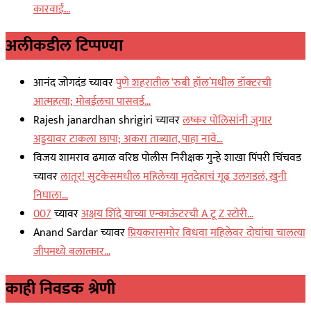
कारवाई…
अलीकडील टिप्पण्या
आनंद जोगदंड
च्यावर
पुणे शहरातील ‘रुबी हॉल’मधील डॉक्टरची
आत्महत्या; मोबईलचा पासवर्ड…
Rajesh janardhan shrigiri
च्यावर
लष्कर पोलिसांनी जुगार
अड्डयावर टाकला छापा; अकरा ताब्यात, पाहा नावे…
विजय शामराव ढमाळ वरिष्ठ पोलीस निरीक्षक गुन्हे शाखा पिंपरी चिंचवड
च्यावर
लातूर! सुटकेसमधील महिलेच्या मृतदेहाचं गूढ उलगडलं, खुनी
निघाला…
007
च्यावर
अक्षय शिंदे याच्या एन्काऊंटरची A टू Z स्टोरी…
Anand Sardar
च्यावर
प्रियकरासमोर विधवा महिलेवर दोघांचा चालत्या
जीपमध्ये बलात्कार…
काही निवडक श्रेणी