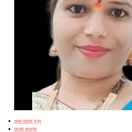
असा घडला गुन्हा
ताज्या बातम्या