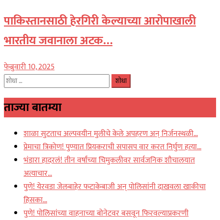
पाकिस्तानसाठी हेरगिरी केल्याच्या आरोपाखाली
भारतीय जवानाला अटक…
फेब्रुवारी 10, 2025
यांचा
शोध
ताज्या बातम्या
घ्या
:
शाळा सुटताच अल्पवयीन मुलीचे केले अपहरण अन् निर्जनस्थळी…
प्रेमाचा त्रिकोण! पुण्यात प्रियकराची सपासप वार करत निर्घुण हत्या…
भंडारा हादरलं! तीन वर्षांच्या चिमुकलीवर सार्वजनिक शौचालयात
अत्याचार…
पुणे! येरवडा जेलबाहेर फटाकेबाजी अन् पोलिसांनी दाखवला खाकीचा
हिसका…
पुणे! पोलिसांच्या वाहनाच्या बोनेटवर बसवून फिरवल्याप्रकरणी