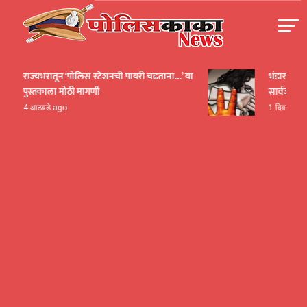
Skip
to
content
पोलीसकाका | POLICEKAKA
राज्यभरातून ‘पोलिस स्टेशनची पायरी चढताना…’ या
भंडारा हादरलं!
पुस्तकाला मोठी मागणी
सार्वजनिक श
4 आठवडे ago
1 दिवस ago