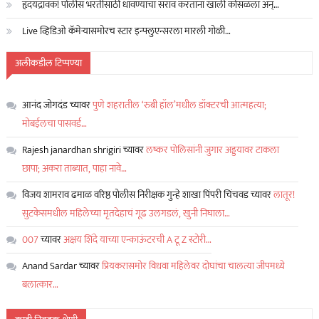
हृदयद्रावक! पोलीस भरतीसाठी धावण्याचा सराव करताना खाली कोसळला अन्…
Live व्हिडिओ कॅमेऱ्यासमोरच स्टार इन्फ्लुएन्सरला मारली गोळी…
अलीकडील टिप्पण्या
आनंद जोगदंड
च्यावर
पुणे शहरातील ‘रुबी हॉल’मधील डॉक्टरची आत्महत्या;
मोबईलचा पासवर्ड…
Rajesh janardhan shrigiri
च्यावर
लष्कर पोलिसांनी जुगार अड्डयावर टाकला
छापा; अकरा ताब्यात, पाहा नावे…
विजय शामराव ढमाळ वरिष्ठ पोलीस निरीक्षक गुन्हे शाखा पिंपरी चिंचवड
च्यावर
लातूर!
सुटकेसमधील महिलेच्या मृतदेहाचं गूढ उलगडलं, खुनी निघाला…
007
च्यावर
अक्षय शिंदे याच्या एन्काऊंटरची A टू Z स्टोरी…
Anand Sardar
च्यावर
प्रियकरासमोर विधवा महिलेवर दोघांचा चालत्या जीपमध्ये
बलात्कार…