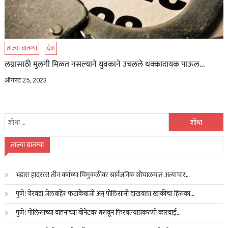
ताज्या बातम्या
देश
लग्नासाठी मुलगी मिळत नसल्याने युवकाने उचलले धक्कादायक पाऊल…
ऑगस्ट 25, 2023
यांचा
शोध
घ्या
ताज्या बातम्या
:
भंडारा हादरलं! तीन वर्षांच्या चिमुकलीवर सार्वजनिक शौचालयात अत्याचार…
पुणे! येरवडा जेलबाहेर फटाकेबाजी अन् पोलिसांनी दाखवला खाकीचा हिसका…
पुणे! पोलिसांच्या वाहनाच्या बोनेटवर बसवून फिरवल्याप्रकरणी कारवाई…