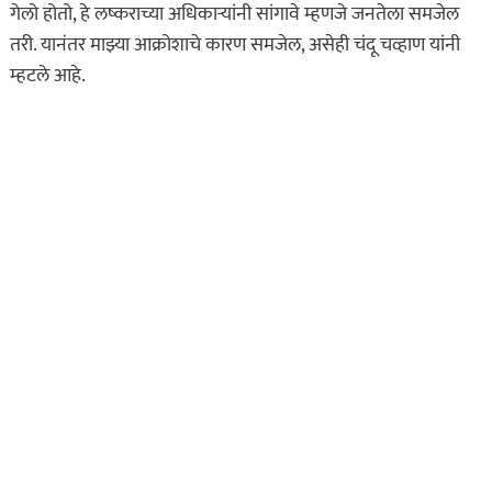
गेलो होतो, हे लष्कराच्या अधिकाऱ्यांनी सांगावे म्हणजे जनतेला समजेल
तरी. यानंतर माझ्या आक्रोशाचे कारण समजेल, असेही चंदू चव्हाण यांनी
म्हटले आहे.
असा घडला गुन्हा
कायद्याचा बडगा
ताज्या बातम्या
पोलिस खाते
मुख्य बातम्या
स्पेशल न्यूज
राज्यभरातून ‘पोलिस
स्टेशनची पायरी चढताना…’
या पुस्तकाला मोठी मागणी
जुलै 11, 2026