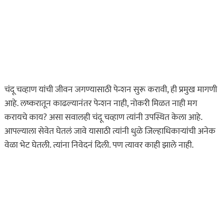
बोनेटवर बसवून
फिरवल्याप्रकरणी कारवाई…
ऑगस्ट 6, 2026
ताज्या बातम्या
महाराष्ट्र
हृदयद्रावक! पोलीस
चंदू चव्हाण यांची जीवन जगण्यासाठी पेन्शन सुरू करावी, ही प्रमुख मागणी
भरतीसाठी धावण्याचा सराव
आहे. लष्करातून काढल्यानंतर पेन्शन नाही, नोकरी मिळत नाही मग
करताना खाली कोसळला
करायचे काय? असा सवालही चंदू चव्हाण त्यांनी उपस्थित केला आहे.
अन्…
आपल्याला सेवेत घेतलं जावे यासाठी त्यांनी धुळे जिल्हाधिकाऱ्यांची अनेक
ऑगस्ट 6, 2026
वेळा भेट घेतली. त्यांना निवेदनं दिली. पण त्यावर काही झाले नाही.
ताज्या बातम्या
विदेश
Live व्हिडिओ कॅमेऱ्यासमोरच
स्टार इन्फ्लुएन्सरला मारली
गोळी…
ऑगस्ट 6, 2026