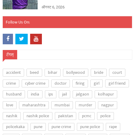
ऑगस्ट 6, 2026
Follow Us On:
टॅगस्
accident
beed
bihar
bollywood
bride
court
crime
cyber crime
doctor
firing
girl
girl friend
husband
india
ips
jail
jalgaon
kolhapur
love
maharashtra
mumbai
murder
nagpur
nashik
nashik police
pakistan
pcmc
police
policekaka
pune
pune crime
pune police
rape