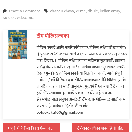
on
Leave a Comment
chandu chava
,
crime
,
dhule
,
indian army
,
माजी
soldier
,
video
,
viral
जवान
चंदू
टीम पोलिसकाका
चव्हाण
यांना
पोलिस कायदे आणि नागरिकांचे हक्क, पोलिस अधिकारी व्हायचंय?
पालिका
हि पुस्तक खरेदी करण्यासाठी 93712 69949 या नंबरवर व्हॉटसऍप
कर्मचाऱ्यांकडून
करा. शिवाय, १) पोलिस अधिकाऱ्यांच्या सविस्तर मुलाखती, बातम्या
बेदम
प्रसिद्ध केल्या जातील. २) पोलिस अधिकाऱ्यांच्या अनुभवावर अधारीत
मारहाण…
लेख / पुस्तके ४) पोलिसकाकांच्या निवृत्तीच्या कार्यक्रमाचे संपूर्ण
नियोजन / कॉफी टेबल बुक. पोलिसकाकाच्या वतीने विविध पुस्तके
प्रकाशित करण्यात आली असून, मा. मुख्यमंत्री एकनाथ शिंदे यांच्या
हस्ते पोलिसकाका पुस्तकाचे प्रकाशन झाले आहे. प्रकाशन
क्षेत्रामधील मोठा अनुभव असलेली टीम खास पोलिसदलासाठी काम
करत आहे. अधिक माहितीसाठी संपर्क:
policekaka100@gmail.com
पोस्टचे
पुणे! मैत्रिणीला दिवस गेल्याचे कळल्यानंतर रबडीतून दिली गोळी अन् अनेकींसोबत संबंध…
टेनिसपटू राधिका यादव हिची वडिलांनीच केली निर्घृण हत्या; कारण…