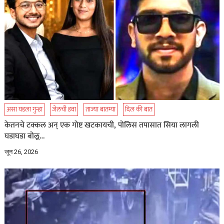
असा घडला गुन्हा
जेलची हवा
ताज्या बातम्या
दिल की बात
केतनचे टक्कल अन् एक गोष्ट खटकायची, पोलिस तपासात सिया लागली
घडाघडा बोलू…
जून 26, 2026