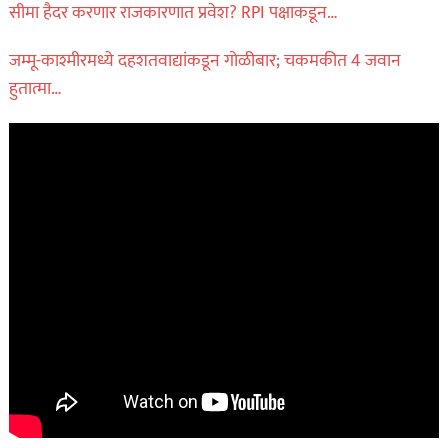
सीमा हैदर करणार राजकारणात प्रवेश? RPI पक्षाकडून…
जम्मू-काश्मीरमध्ये दहशतवाद्यांकडून गोळीबार; चकमकीत 4 जवान
हुतात्मा…