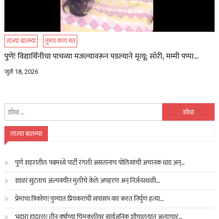
ताज्या बातम्या
तुमचं काय मत
पुणे! विद्यार्थिनीचा पाचव्या मजल्यावरून पडल्याने मृत्यू; सॉरी, मम्मी पप्पा…
जुलै 18, 2026
यांचा
शोध
घ्या
ताज्या बातम्या
:
पुणे शहरातील पबमध्ये पार्टी रंगली असतानाच पोलिसांची अचानक धाड अन्…
शाळा सुटताच अल्पवयीन मुलीचे केले अपहरण अन् निर्जनस्थळी…
प्रेमाचा त्रिकोण! पुण्यात प्रियकराची सपासप वार करत निर्घुण हत्या…
भंडारा हादरलं! तीन वर्षांच्या चिमुकलीवर सार्वजनिक शौचालयात अत्याचार…