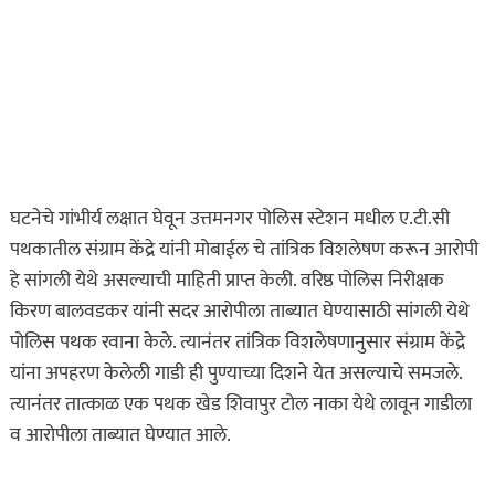
ताज्या बातम्या
धडाकेबाज
पुणे शहरातील पबमध्ये पार्टी
रंगली असतानाच पोलिसांची
अचानक धाड अन्…
ऑगस्ट 9, 2026
असा घडला गुन्हा
घटनेचे गांभीर्य लक्षात घेवून उत्तमनगर पोलिस स्टेशन मधील ए.टी.सी
इकडे लक्ष द्या
ताज्या बातम्या
पथकातील संग्राम केंद्रे यांनी मोबाईल चे तांत्रिक विशलेषण करून आरोपी
शाळा सुटताच अल्पवयीन
हे सांगली येथे असल्याची माहिती प्राप्त केली. वरिष्ठ पोलिस निरीक्षक
मुलीचे केले अपहरण अन्
किरण बालवडकर यांनी सदर आरोपीला ताब्यात घेण्यासाठी सांगली येथे
निर्जनस्थळी…
पोलिस पथक रवाना केले. त्यानंतर तांत्रिक विशलेषणानुसार संग्राम केंद्रे
यांना अपहरण केलेली गाडी ही पुण्याच्या दिशने येत असल्याचे समजले.
ऑगस्ट 8, 2026
त्यानंतर तात्काळ एक पथक खेड शिवापुर टोल नाका येथे लावून गाडीला
असा घडला गुन्हा
व आरोपीला ताब्यात घेण्यात आले.
ताज्या बातम्या
दिल की बात
प्रेमाचा त्रिकोण! पुण्यात