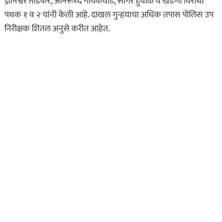
ज्ञानेश्वर तोडकर, अनिरूध्द गायकवाड, सागर हुवाळे व खंडणी विरोधी
पथक १ व २ यांनी केली आहे. दाखल गुन्हयाचा अधिक तपास पोलिस उप
निरीक्षक शितल अनुसे करीत आहेत.