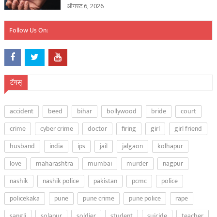
ऑगस्ट 6, 2026
Follow Us On:
टॅगस्
accident
beed
bihar
bollywood
bride
court
crime
cyber crime
doctor
firing
girl
girl friend
husband
india
ips
jail
jalgaon
kolhapur
love
maharashtra
mumbai
murder
nagpur
nashik
nashik police
pakistan
pcmc
police
policekaka
pune
pune crime
pune police
rape
sangli
solapur
soldier
student
suicide
teacher