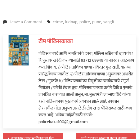
on
Leave a Comment
crime
,
kidnap
,
police
,
pune
,
sangli
पुणे
शहरातून
टीम पोलिसकाका
अपहरण
झालेल्या
पोलिस कायदे आणि नागरिकांचे हक्क, पोलिस अधिकारी व्हायचंय?
युवकाचा
हि पुस्तक खरेदी करण्यासाठी 93712 69949 या नंबरवर व्हॉटसऍप
फिल्मी
करा. शिवाय, १) पोलिस अधिकाऱ्यांच्या सविस्तर मुलाखती, बातम्या
स्टाईलने
प्रसिद्ध केल्या जातील. २) पोलिस अधिकाऱ्यांच्या अनुभवावर अधारीत
केला
लेख / पुस्तके ४) पोलिसकाकांच्या निवृत्तीच्या कार्यक्रमाचे संपूर्ण
पोलिसांनी
नियोजन / कॉफी टेबल बुक. पोलिसकाकाच्या वतीने विविध पुस्तके
तपास
प्रकाशित करण्यात आली असून, मा. मुख्यमंत्री एकनाथ शिंदे यांच्या
अन्…
हस्ते पोलिसकाका पुस्तकाचे प्रकाशन झाले आहे. प्रकाशन
क्षेत्रामधील मोठा अनुभव असलेली टीम खास पोलिसदलासाठी काम
करत आहे. अधिक माहितीसाठी संपर्क:
policekaka100@gmail.com
बांधकाम व्यावसायिकाच्या प्रेयसीची अनैतिक संबंधातून हत्या…
पुणे शहरात खुनाचा प्रयत्न करणारे पाच अटकेत; पाहा नावे…