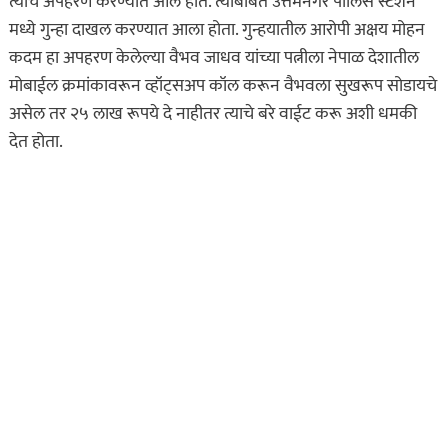
त्याचे अपहरण करण्यात आले होते. त्याबाबत उत्तमनगर पोलिस स्टेशन
मध्ये गुन्हा दाखल करण्यात आला होता. गुन्हयातील आरोपी अक्षय मोहन
कदम हा अपहरण केलेल्या वैभव जाधव यांच्या पत्नीला नेपाळ देशातील
मोबाईल क्रमांकावरून व्हॉट्सअप कॉल करून वैभवला सुखरूप सोडायचे
असेल तर २५ लाख रूपये दे नाहीतर त्याचे बरे वाईट करू अशी धमकी
देत होता.
असा घडला गुन्हा
कायद्याचा बडगा
ताज्या बातम्या
पोलिस खाते
मुख्य बातम्या
स्पेशल न्यूज
राज्यभरातून ‘पोलिस
स्टेशनची पायरी चढताना…’
या पुस्तकाला मोठी मागणी
जुलै 11, 2026