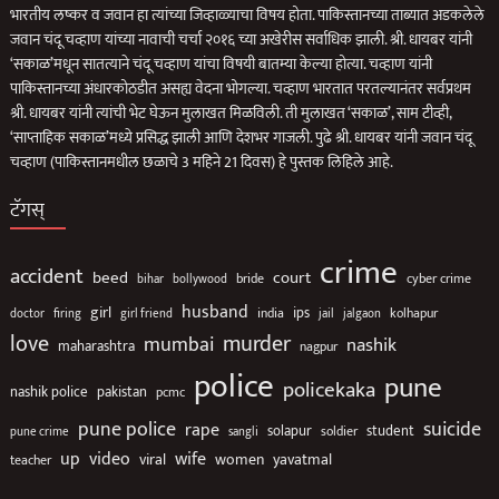
भारतीय लष्कर व जवान हा त्यांच्या जिव्हाळ्याचा विषय होता. पाकिस्तानच्या ताब्यात अडकलेले
जवान चंदू चव्हाण यांच्या नावाची चर्चा २०१६ च्या अखेरीस सर्वाधिक झाली. श्री. धायबर यांनी
‘सकाळ’मधून सातत्याने चंदू चव्हाण यांचा विषयी बातम्या केल्या होत्या. चव्हाण यांनी
पाकिस्तानच्या अंधारकोठडीत असह्य वेदना भोगल्या. चव्हाण भारतात परतल्यानंतर सर्वप्रथम
श्री. धायबर यांनी त्यांची भेट घेऊन मुलाखत मिळविली. ती मुलाखत ‘सकाळ’, साम टीव्ही,
‘साप्ताहिक सकाळ’मध्ये प्रसिद्ध झाली आणि देशभर गाजली. पुढे श्री. धायबर यांनी जवान चंदू
चव्हाण (पाकिस्तानमधील छळाचे 3 महिने 21 दिवस) हे पुस्तक लिहिले आहे.
टॅगस्
crime
accident
beed
court
bollywood
bride
cyber crime
bihar
husband
girl
ips
india
jalgaon
kolhapur
doctor
firing
girl friend
jail
love
murder
mumbai
nashik
maharashtra
nagpur
police
pune
policekaka
nashik police
pakistan
pcmc
suicide
pune police
rape
solapur
soldier
student
pune crime
sangli
up
video
wife
viral
women
yavatmal
teacher