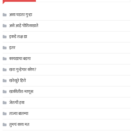
असा घडला गुन्हा
असे आहे पोलिसखाते
इकडे लक्ष द्या
इतर
कायद्याचा बडगा
खरा गुन्हेगार कोण?
खरेखुरे हिरो
खाकीतील माणूस
जेलची हवा
ताज्या बातम्या
तुमचं काय मत