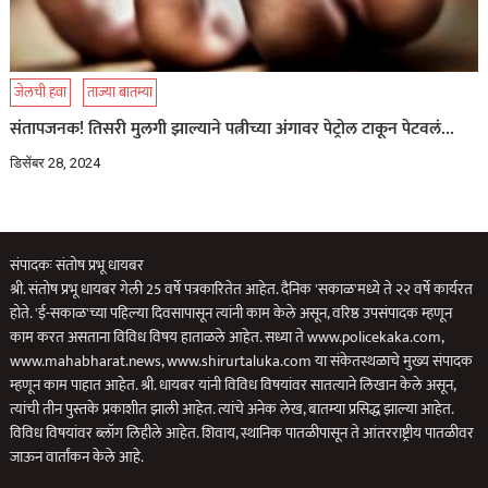
जेलची हवा
ताज्या बातम्या
संतापजनक! तिसरी मुलगी झाल्याने पत्नीच्या अंगावर पेट्रोल टाकून पेटवलं…
डिसेंबर 28, 2024
संपादकः संतोष प्रभू धायबर
श्री. संतोष प्रभू धायबर गेली 25 वर्षे पत्रकारितेत आहेत. दैनिक 'सकाळ'मध्ये ते २२ वर्षे कार्यरत
होते. 'ई-सकाळ'च्या पहिल्या दिवसापासून त्यांनी काम केले असून, वरिष्ठ उपसंपादक म्हणून
काम करत असताना विविध विषय हाताळले आहेत. सध्या ते www.policekaka.com,
www.mahabharat.news, www.shirurtaluka.com या संकेतस्थळाचे मुख्य संपादक
म्हणून काम पाहात आहेत. श्री. धायबर यांनी विविध विषयांवर सातत्याने लिखान केले असून,
त्यांची तीन पुस्तके प्रकाशीत झाली आहेत. त्यांचे अनेक लेख, बातम्या प्रसिद्ध झाल्या आहेत.
विविध विषयांवर ब्लॉग लिहीले आहेत. शिवाय, स्थानिक पातळीपासून ते आंतरराष्ट्रीय पातळीवर
जाऊन वार्तांकन केले आहे.