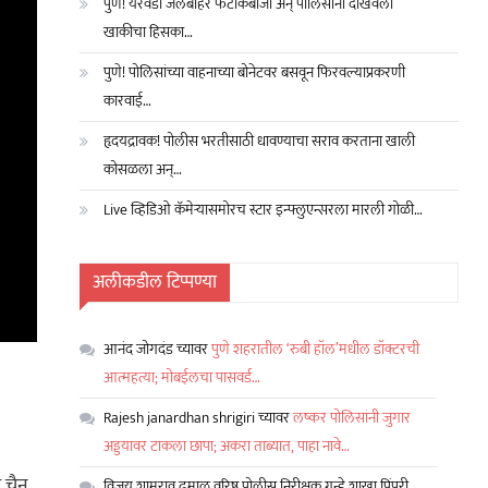
पुणे! येरवडा जेलबाहेर फटाकेबाजी अन् पोलिसांनी दाखवला
खाकीचा हिसका…
पुणे! पोलिसांच्या वाहनाच्या बोनेटवर बसवून फिरवल्याप्रकरणी
कारवाई…
हृदयद्रावक! पोलीस भरतीसाठी धावण्याचा सराव करताना खाली
कोसळला अन्…
Live व्हिडिओ कॅमेऱ्यासमोरच स्टार इन्फ्लुएन्सरला मारली गोळी…
अलीकडील टिप्पण्या
आनंद जोगदंड
च्यावर
पुणे शहरातील ‘रुबी हॉल’मधील डॉक्टरची
आत्महत्या; मोबईलचा पासवर्ड…
Rajesh janardhan shrigiri
च्यावर
लष्कर पोलिसांनी जुगार
अड्डयावर टाकला छापा; अकरा ताब्यात, पाहा नावे…
ी चैन
विजय शामराव ढमाळ वरिष्ठ पोलीस निरीक्षक गुन्हे शाखा पिंपरी