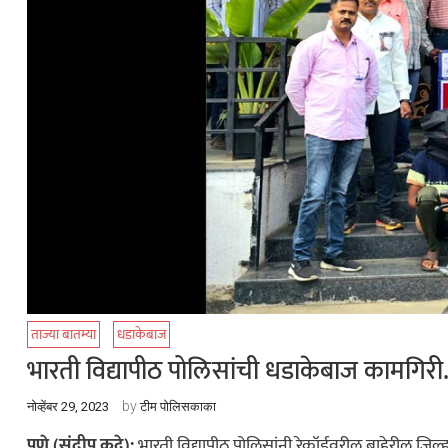
ताज्या बातम्या
धडाकेबाज
भारती विद्यापीठ पोलिसांची धडाकेबाज कामगिर
by
नोव्हेंबर 29, 2023
टीम पोलिसकाका
पुणे (संदीप कद्रे):
भारती विद्यापीठ पोलिसांनी रेकॉर्डवरील बाहेरील जिल्