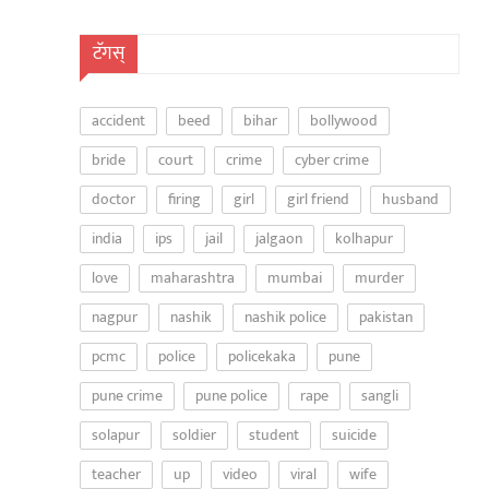
टॅगस्
accident
beed
bihar
bollywood
bride
court
crime
cyber crime
doctor
firing
girl
girl friend
husband
india
ips
jail
jalgaon
kolhapur
love
maharashtra
mumbai
murder
nagpur
nashik
nashik police
pakistan
pcmc
police
policekaka
pune
pune crime
pune police
rape
sangli
solapur
soldier
student
suicide
teacher
up
video
viral
wife