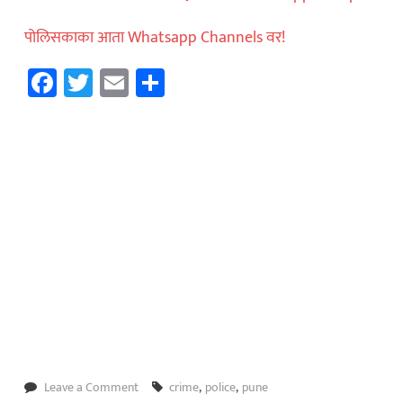
पोलिसकाका आता Whatsapp Channels वर!
Facebook
Twitter
Email
Share
on
Leave a Comment
crime
,
police
,
pune