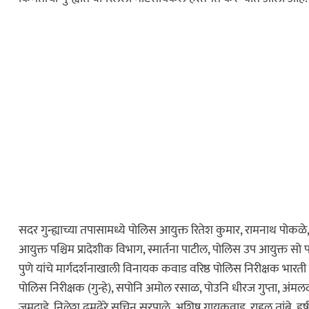
कायद्याचा बडगा
पोलिस खाते
स्पेशल न्यूज
ोलिस स्टेशनची पायरी
सदर गुन्ह्याच्या तपासामध्ये पोलिस आयुक्त रितेश कुमार, रामनाथ पोकळ
ुस्तकाला मोठी
आयुक्त पश्चिम प्रादेशीक विभाग, स्मार्तना पाटील, पोलिस उप आयुक्त 
पुणे यांचे मार्गदर्शनाखाली विनायक कवाड वरिष्ठ पोलिस निरीक्षक भारती
पोलिस निरीक्षक (गुन्हे), सपोनि अमोल रसाळ, पोउनि धीरज गुप्ता, अंमलद
ताज्या बातम्या
जमदाडे, निलेश ढमढेरे सचिन सरपाळे, अशिष गायकवाड, राहूल तांबे, हर्