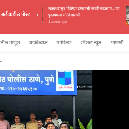
राज्यभरातून ‘पोलिस स्टेशनची पायरी चढताना…’ या
अलीकडील पोस्ट
पुस्तकाला मोठी मागणी
EKAKA
4 आठवडे ago
तील माणूस
धडाकेबाज
मनोरंजन
स्पेशल न्यूज
आणखी…
ी…