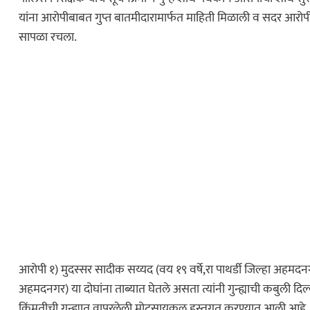
यांना आरोपीबाबत गुप्त बातमीदारामार्फत माहिती मिळाली व सदर आरो
सापळा रचला.
आरोपी १) मुदस्सर सादीक सय्यद (वय १९ वर्षे,रा पाथर्डी जिल्हा अहमदनगर
अहमदनगर) या दोघांना ताब्यात घेतले असता त्यांनी गुन्ह्याची कबुली द
किंमतीची गुन्ह्यात वापरलेली मोटसायकल हस्तगत करण्यात आली आहे.