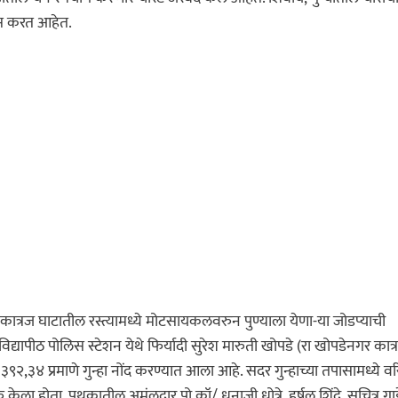
ास करत आहेत.
ात्रज घाटातील रस्त्यामध्ये मोटसायकलवरुन पुण्याला येणा-या जोडप्याची
्यापीठ पोलिस स्टेशन येथे फिर्यादी सुरेश मारुती खोपडे (रा खोपडेनगर कात्
९२,३४ प्रमाणे गुन्हा नोंद करण्यात आला आहे. सदर गुन्हाच्या तपासामध्ये वरि
ु केला होता. पथकातील अमंलदार पो कॉ/ धनाजी धोत्रे, हर्षल शिंदे, सचित्र गाड