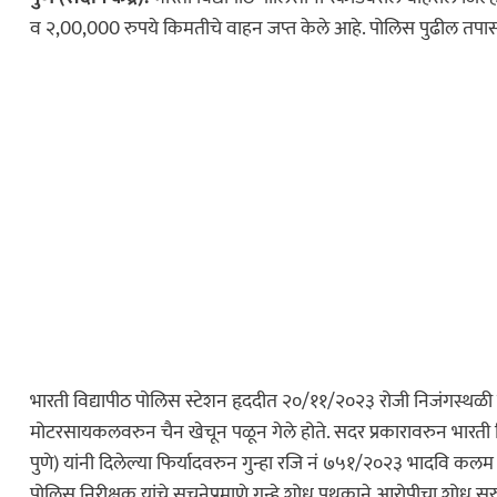
व २,00,000 रुपये किमतीचे वाहन जप्त केले आहे. पोलिस पुढील तप
भारती विद्यापीठ पोलिस स्टेशन हृददीत २०/११/२०२३ रोजी निजंगस्थळी क
मोटरसायकलवरुन चैन खेचून पळून गेले होते. सदर प्रकारावरुन भारती विद
पुणे) यांनी दिलेल्या फिर्यादवरुन गुन्हा रजि नं ७५१/२०२३ भादवि कलम ३
पोलिस निरीक्षक यांचे सूचनेप्रमाणे गुन्हे शोध पथकाने आरोपीचा शोध सुर