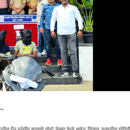
ी…
हातील चैन स्नॅचींग करणारे चोरटे जेरबंद केले आहेत. शिवाय, गुन्यातील चोरीच