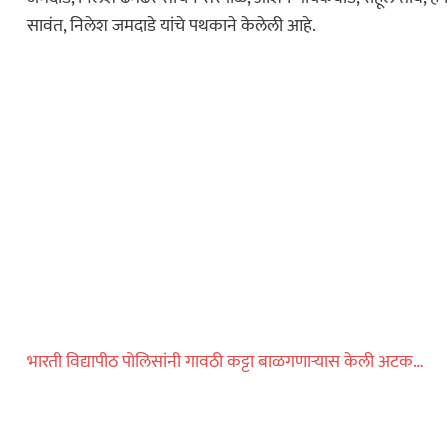
सावंत, निलेश जमदाडे यांचे पथकाने केलेली आहे.
ीन वर्षांच्या
र्वजनिक शौचालयात
धडाकेबाज
ेलबाहेर फटाकेबाजी
ी दाखवला खाकीचा
ताज्या बातम्या
भारती विद्यापीठ पोलिसांनी गावठी कट्टा बाळगणाऱ्यास केली अटक…
या वाहनाच्या बोनेटवर
याप्रकरणी कारवाई…