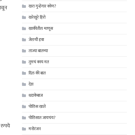
खरा गुन्हेगार कोण?
ावून
खरेखुरे हिरो
खाकीतील माणूस
जेलची हवा
ताज्या बातम्या
तुमचं काय मत
दिल की बात
देश
धडाकेबाज
पोलिस खाते
पोलिसात जायचंय?
 रुपये
मनोरंजन