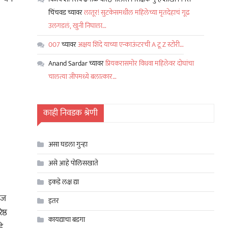
चिंचवड
च्यावर
लातूर! सुटकेसमधील महिलेच्या मृतदेहाचं गूढ
उलगडलं, खुनी निघाला…
007
च्यावर
अक्षय शिंदे याच्या एन्काऊंटरची A टू Z स्टोरी…
Anand Sardar
च्यावर
प्रियकरासमोर विधवा महिलेवर दोघांचा
चालत्या जीपमध्ये बलात्कार…
काही निवडक श्रेणी
असा घडला गुन्हा
असे आहे पोलिसखाते
इकडे लक्ष द्या
रज
इतर
ष्ठ
कायद्याचा बडगा
े