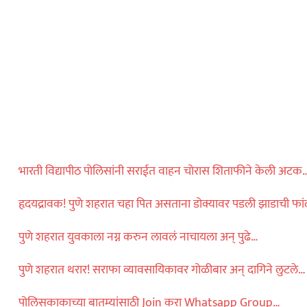
महाराष्ट्र
ोलीस भरतीसाठी
ाव करताना खाली
…
विदेश
ॅमेऱ्यासमोरच स्टार
ा मारली गोळी…
भारती विद्यापीठ पोलिसांनी सराईत वाहन चोरास शिताफीने केली अटक
हृदयद्रावक! पुणे शहरात चहा पित असताना डोक्यावर पडली झाडाची फां
पुणे शहरात युवकाला नग्न करुन लावलं नाचायला अन् पुढे…
पुणे शहरात थरार! सराफा व्यावसायिकावर गोळीबार अन् दागिने लुटले…
पोलिसकाकाच्या बातम्यांसाठी Join करा Whatsapp Group…