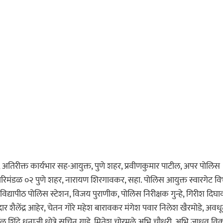
े, अतिरीक्त कार्यभार सह-आयुक्त, पुणे शहर, प्रवीणकुमार पाटील, अपर पोलिस
सो परिमंडळ ०२ पुणे शहर, नारायण शिरगावकर, सहा. पोलिस आयुक्त स्वारगेट व
 विद्यापीठ पोलिस स्टेशन, विजय पुराणीक, पोलिस निरीक्षक गुन्हे, गिरीश दिघ
ार शैलेंद्र आहेर, चेतन गोरे महेश बारावकर मंगेश पवार निलेश खैरमोडे, अवध
षल शिंदे धनाजी धोत्रे सचिन गाडे, मितेश चोरमले अभि चौधरी, अभि जाधव विक