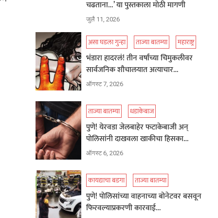
चढताना…’ या पुस्तकाला मोठी मागणी
जुलै 11, 2026
असा घडला गुन्हा
ताज्या बातम्या
महाराष्ट्र
भंडारा हादरलं! तीन वर्षांच्या चिमुकलीवर
सार्वजनिक शौचालयात अत्याचार…
ऑगस्ट 7, 2026
ताज्या बातम्या
धडाकेबाज
पुणे! येरवडा जेलबाहेर फटाकेबाजी अन्
पोलिसांनी दाखवला खाकीचा हिसका…
ऑगस्ट 6, 2026
कायद्याचा बडगा
ताज्या बातम्या
पुणे! पोलिसांच्या वाहनाच्या बोनेटवर बसवून
फिरवल्याप्रकरणी कारवाई…