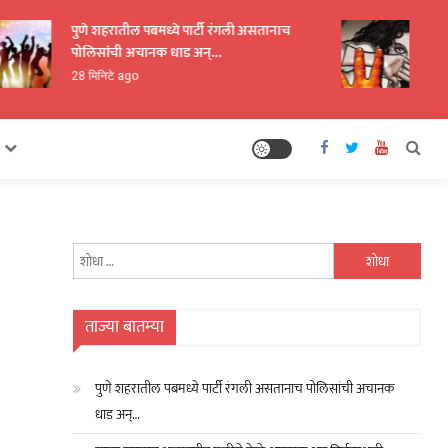
पुणे शहरातील पबमध्ये पार्टी रंगली असतानाच
शाळा सु
पोलिसांची अचानक धाड अन्…
निर्जनस्
28 मिनिटे ago
23 तास 
यांचा
शोध
घ्या
:
ताज्या बातम्या
पुणे शहरातील पबमध्ये पार्टी रंगली असतानाच पोलिसांची अचानक
धाड अन्…