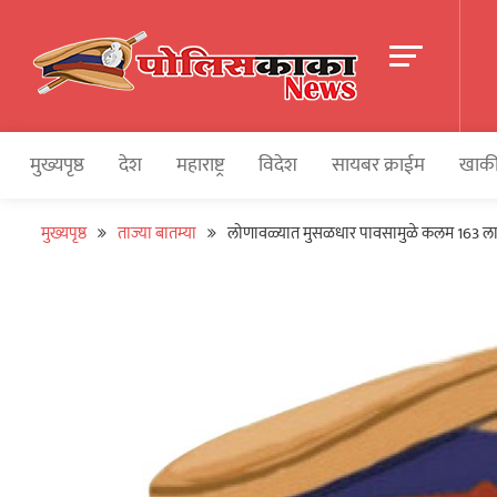
Skip
to
content
पोलीसकाका | POLIC
Police and Crime News
मुख्यपृष्ठ
देश
महाराष्ट्र
विदेश
सायबर क्राईम
खाकी
मुख्यपृष्ठ
ताज्या बातम्या
लोणावळ्यात मुसळधार पावसामुळे कलम 163 लागू, 