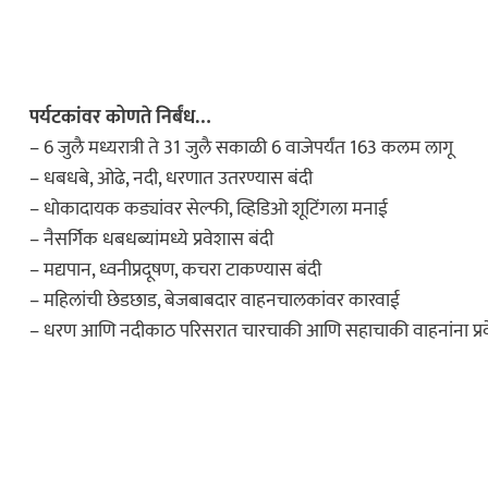
ताज्या बातम्या
ीन वर्षांच्या
पर्यटकांवर कोणते निर्बंध…
र्वजनिक शौचालयात
– 6 जुलै मध्यरात्री ते 31 जुलै सकाळी 6 वाजेपर्यंत 163 कलम लागू
– धबधबे, ओढे, नदी, धरणात उतरण्यास बंदी
– धोकादायक कड्यांवर सेल्फी, व्हिडिओ शूटिंगला मनाई
– नैसर्गिक धबधब्यांमध्ये प्रवेशास बंदी
धडाकेबाज
– मद्यपान, ध्वनीप्रदूषण, कचरा टाकण्यास बंदी
ेलबाहेर फटाकेबाजी
– महिलांची छेडछाड, बेजबाबदार वाहनचालकांवर कारवाई
ी दाखवला खाकीचा
– धरण आणि नदीकाठ परिसरात चारचाकी आणि सहाचाकी वाहनांना प्रव