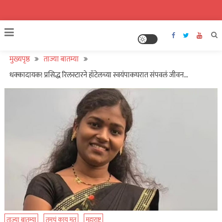
मुख्यपृष्ठ
ताज्या बातम्या
धक्कादायक! प्रसिद्ध रिलस्टारने हॉटेलच्या स्वयंपाकघरात संपवलं जीवन…
ताज्या बातम्या
तुमचं काय मत
महाराष्ट्र