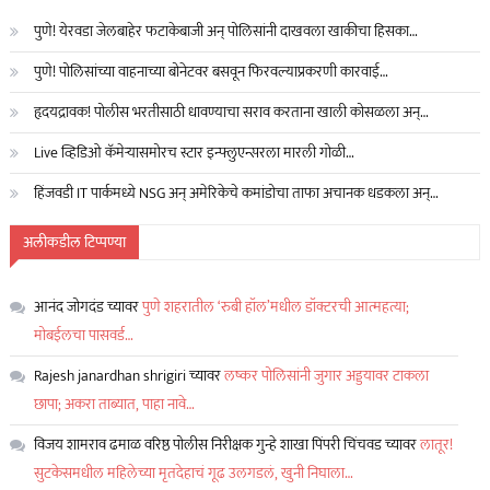
पुणे! येरवडा जेलबाहेर फटाकेबाजी अन् पोलिसांनी दाखवला खाकीचा हिसका…
पुणे! पोलिसांच्या वाहनाच्या बोनेटवर बसवून फिरवल्याप्रकरणी कारवाई…
हृदयद्रावक! पोलीस भरतीसाठी धावण्याचा सराव करताना खाली कोसळला अन्…
Live व्हिडिओ कॅमेऱ्यासमोरच स्टार इन्फ्लुएन्सरला मारली गोळी…
हिंजवडी IT पार्कमध्ये NSG अन् अमेरिकेचे कमांडोचा ताफा अचानक धडकला अन्…
अलीकडील टिप्पण्या
आनंद जोगदंड
च्यावर
पुणे शहरातील ‘रुबी हॉल’मधील डॉक्टरची आत्महत्या;
मोबईलचा पासवर्ड…
Rajesh janardhan shrigiri
च्यावर
लष्कर पोलिसांनी जुगार अड्डयावर टाकला
छापा; अकरा ताब्यात, पाहा नावे…
विजय शामराव ढमाळ वरिष्ठ पोलीस निरीक्षक गुन्हे शाखा पिंपरी चिंचवड
च्यावर
लातूर!
सुटकेसमधील महिलेच्या मृतदेहाचं गूढ उलगडलं, खुनी निघाला…