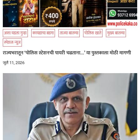
असा घडला गुन्हा
कायद्याचा बडगा
ताज्या बातम्या
पोलिस खाते
मुख्य बातम्या
स्पेशल न्यूज
राज्यभरातून ‘पोलिस स्टेशनची पायरी चढताना…’ या पुस्तकाला मोठी मागणी
जुलै 11, 2026