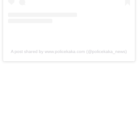
करताना खाली कोसळला
अन्…
ऑगस्ट 6, 2026
ताज्या बातम्या
विदेश
Live व्हिडिओ कॅमेऱ्यासमोरच
A post shared by www.policekaka.com (@policekaka_news)
स्टार इन्फ्लुएन्सरला मारली
गोळी…
ऑगस्ट 6, 2026
इकडे लक्ष द्या
ताज्या बातम्या
हिंजवडी IT पार्कमध्ये NSG
अन् अमेरिकेचे कमांडोचा
ताफा अचानक धडकला
अन्…
ऑगस्ट 6, 2026