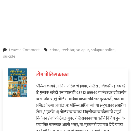
on
Leave a Comment
crime
,
reelstar
,
solapur
,
solapur police
,
धक्कादायक!
suicide
प्रसिद्ध
रिलस्टारने
टीम पोलिसकाका
हॉटेलच्या
स्वयंपाकघरात
पोलिस कायदे आणि नागरिकांचे हक्क, पोलिस अधिकारी व्हायचंय?
संपवलं
हि पुस्तक खरेदी करण्यासाठी 93712 69949 या नंबरवर व्हॉटसऍप
जीवन…
करा. शिवाय, १) पोलिस अधिकाऱ्यांच्या सविस्तर मुलाखती, बातम्या
प्रसिद्ध केल्या जातील. २) पोलिस अधिकाऱ्यांच्या अनुभवावर अधारीत
लेख / पुस्तके ४) पोलिसकाकांच्या निवृत्तीच्या कार्यक्रमाचे संपूर्ण
नियोजन / कॉफी टेबल बुक. पोलिसकाकाच्या वतीने विविध पुस्तके
प्रकाशित करण्यात आली असून, मा. मुख्यमंत्री एकनाथ शिंदे यांच्या