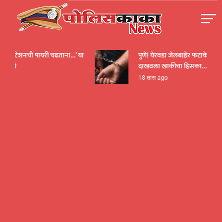
Skip
to
content
पोलीसकाका | POLICEKAKA
स स्टेशनची पायरी चढताना…’ या
पुणे! येरवडा जेलबाहेर फटाकेबाजी अन
ागणी
दाखवला खाकीचा हिसका…
18 तास ago