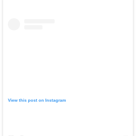
ताज्या बातम्या
धडाकेबाज
पुणे! येरवडा जेलबाहेर
फटाकेबाजी अन् पोलिसांनी
दाखवला खाकीचा हिसका…
ऑगस्ट 6, 2026
कायद्याचा बडगा
ताज्या बातम्या
पुणे! पोलिसांच्या वाहनाच्या
बोनेटवर बसवून
फिरवल्याप्रकरणी कारवाई…
View this post on Instagram
ऑगस्ट 6, 2026
ताज्या बातम्या
महाराष्ट्र
हृदयद्रावक! पोलीस
भरतीसाठी धावण्याचा सराव