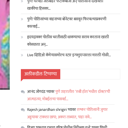
पुणे! येरवडा जेलबाहेर फटाकेबाजी अन् पोलिसांनी दाखवला
खाकीचा हिसका…
पुणे! पोलिसांच्या वाहनाच्या बोनेटवर बसवून फिरवल्याप्रकरणी
कारवाई…
हृदयद्रावक! पोलीस भरतीसाठी धावण्याचा सराव करताना खाली
कोसळला अन्…
Live व्हिडिओ कॅमेऱ्यासमोरच स्टार इन्फ्लुएन्सरला मारली गोळी…
अलीकडील टिप्पण्या
आनंद जोगदंड
च्यावर
पुणे शहरातील ‘रुबी हॉल’मधील डॉक्टरची
आत्महत्या; मोबईलचा पासवर्ड…
Rajesh janardhan shrigiri
च्यावर
लष्कर पोलिसांनी जुगार
अड्डयावर टाकला छापा; अकरा ताब्यात, पाहा नावे…
र
विजय शामराव ढमाळ वरिष्ठ पोलीस निरीक्षक गुन्हे शाखा पिंपरी