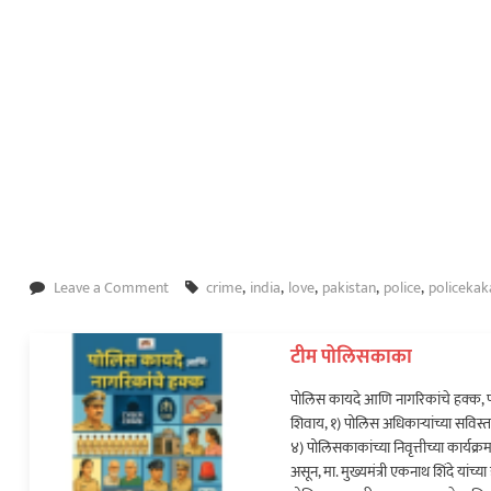
महाराष्ट्र
ोलीस भरतीसाठी
ाव करताना खाली
…
विदेश
ॅमेऱ्यासमोरच स्टार
ा मारली गोळी…
on
Leave a Comment
crime
,
india
,
love
,
pakistan
,
police
,
policekak
पाक
महिला
टीम पोलिसकाका
प्रियकराला
भेटण्यासाठी
पोलिस कायदे आणि नागरिकांचे हक्क, प
मुलांसह
शिवाय, १) पोलिस अधिकाऱ्यांच्या सविस्त
आली
४) पोलिसकाकांच्या निवृत्तीच्या कार्य
भारतात
असून, मा. मुख्यमंत्री एकनाथ शिंदे यां
अन्