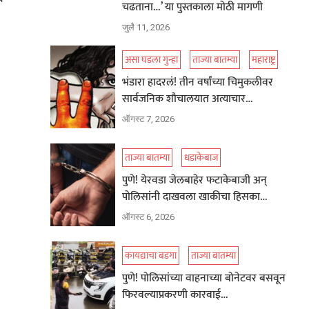
चढताना…’ या पुस्तकाला मोठी मागणी
जुलै 11, 2026
असा घडला गुन्हा
ताज्या बातम्या
महाराष्ट्र
भंडारा हादरलं! तीन वर्षांच्या चिमुकलीवर
सार्वजनिक शौचालयात अत्याचार…
ऑगस्ट 7, 2026
ताज्या बातम्या
धडाकेबाज
पुणे! येरवडा जेलबाहेर फटाकेबाजी अन्
पोलिसांनी दाखवला खाकीचा हिसका…
ऑगस्ट 6, 2026
कायद्याचा बडगा
ताज्या बातम्या
पुणे! पोलिसांच्या वाहनाच्या बोनेटवर बसवून
फिरवल्याप्रकरणी कारवाई…