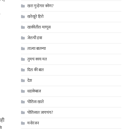
खरा गुन्हेगार कोण?
त
खरेखुरे हिरो
खाकीतील माणूस
जेलची हवा
ताज्या बातम्या
तुमचं काय मत
दिल की बात
देश
धडाकेबाज
पोलिस खाते
पोलिसात जायचंय?
ाही
मनोरंजन
ि