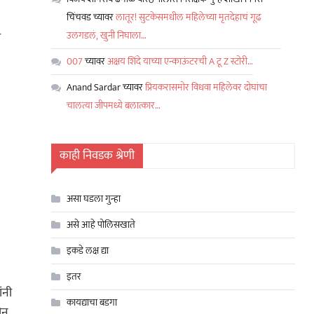
चिंचवड
च्यावर
लातूर! सुटकेसमधील महिलेच्या मृतदेहाचं गूढ
उलगडलं, खुनी निघाला…
ा
007
च्यावर
अक्षय शिंदे याच्या एन्काऊंटरची A टू Z स्टोरी…
Anand Sardar
च्यावर
प्रियकरासमोर विधवा महिलेवर दोघांचा
चालत्या जीपमध्ये बलात्कार…
काही निवडक श्रेणी
असा घडला गुन्हा
असे आहे पोलिसखाते
इकडे लक्ष द्या
इतर
ंनी
कायद्याचा बडगा
िन,