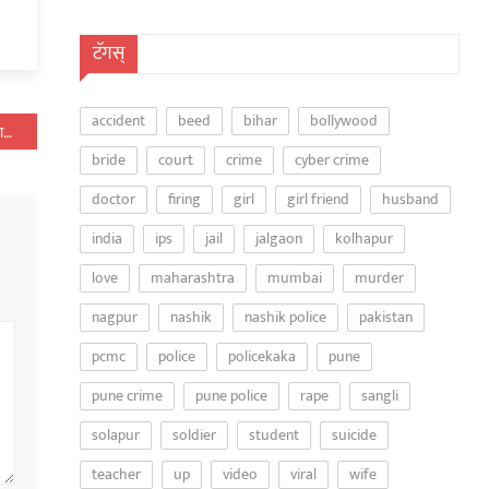
टॅगस्
accident
beed
bihar
bollywood
टोमॅटोच्या सुरक्षेसाठी दोन बाऊन्सर तैनात; Video Viral…
bride
court
crime
cyber crime
doctor
firing
girl
girl friend
husband
india
ips
jail
jalgaon
kolhapur
love
maharashtra
mumbai
murder
nagpur
nashik
nashik police
pakistan
pcmc
police
policekaka
pune
pune crime
pune police
rape
sangli
solapur
soldier
student
suicide
teacher
up
video
viral
wife