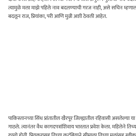
त्यामुळे मला माझे पहिले नाव बदलण्याची गरज नाही, असे सचिन म्हणाला
बदलून राज, प्रियांका, परी आणि मुन्नी अशी ठेवली आहेत.
कायद्याचा बडगा
पोलिस खाते
स्पेशल न्यूज
ोलिस स्टेशनची पायरी
ुस्तकाला मोठी
पाकिस्तानच्या सिंध प्रांतातील खैरपूर जिल्ह्यातील रहिवासी असलेल्या य
गाठले. त्यानंतर वैध कागदपत्रांशिवाय भारतात प्रवेश केला. महिलेने ति
ताज्या बातम्या
रुपये होती. प्रियकरासह तिच्या कुटुंबियाने सीमाला तिच्या मुलांसह स्वीका