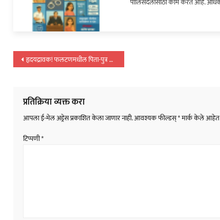
पोलिसदलासाठी काम करत आहे. अधिक
पुढे…
पोस्टचे
हृदयद्रावक! फलटणमधील पिता-पुत्र जेवण करून झोपले अन्…
नॅव्हिगेशन
प्रतिक्रिया व्यक्त करा
आपला ई-मेल अड्रेस प्रकाशित केला जाणार नाही.
आवश्यक फील्डस्
*
मार्क केले आहेत
टिप्पणी
*