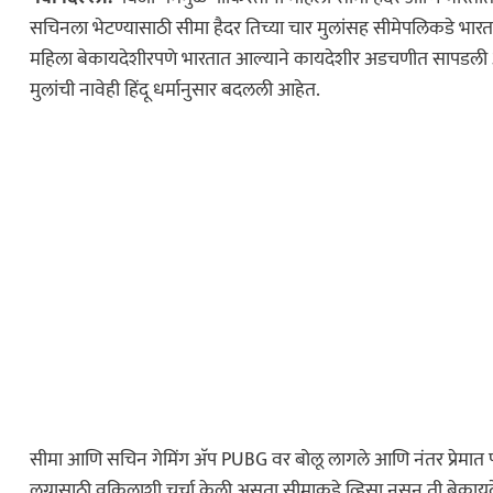
सचिनला भेटण्यासाठी सीमा हैदर तिच्या चार मुलांसह सीमेपलिकडे भार
महिला बेकायदेशीरपणे भारतात आल्याने कायदेशीर अडचणीत सापडली असून 
मुलांची नावेही हिंदू धर्मानुसार बदलली आहेत.
सीमा आणि सचिन गेमिंग अ‍ॅप PUBG वर बोलू लागले आणि नंतर प्रेमात पड
लग्नासाठी वकिलाशी चर्चा केली असता सीमाकडे व्हिसा नसून ती बेकायद