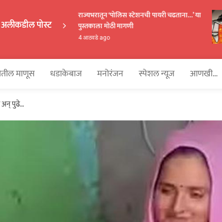
राज्यभरातून ‘पोलिस स्टेशनची पायरी चढताना…’ या
अलीकडील पोस्ट
पुस्तकाला मोठी मागणी
EKAKA
4 आठवडे ago
तील माणूस
धडाकेबाज
मनोरंजन
स्पेशल न्यूज
आणखी…
अन् पुढे…