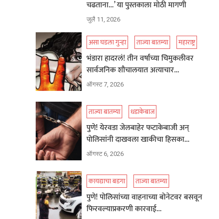
चढताना…’ या पुस्तकाला मोठी मागणी
जुलै 11, 2026
असा घडला गुन्हा
ताज्या बातम्या
महाराष्ट्र
भंडारा हादरलं! तीन वर्षांच्या चिमुकलीवर
सार्वजनिक शौचालयात अत्याचार…
ऑगस्ट 7, 2026
ताज्या बातम्या
धडाकेबाज
पुणे! येरवडा जेलबाहेर फटाकेबाजी अन्
पोलिसांनी दाखवला खाकीचा हिसका…
ऑगस्ट 6, 2026
कायद्याचा बडगा
ताज्या बातम्या
पुणे! पोलिसांच्या वाहनाच्या बोनेटवर बसवून
फिरवल्याप्रकरणी कारवाई…