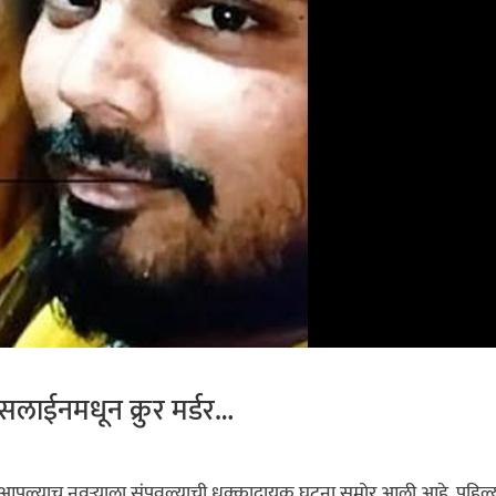
ा सलाईनमधून क्रुर मर्डर…
याने आपल्याच नवऱ्याला संपवल्याची धक्कादायक घटना समोर आली आहे. पहिल्