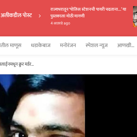
राज्यभरातून ‘पोलिस स्टेशनची पायरी चढताना…’ या
अलीकडील पोस्ट
पुस्तकाला मोठी मागणी
EKAKA
4 आठवडे ago
तील माणूस
धडाकेबाज
मनोरंजन
स्पेशल न्यूज
आणखी…
सलाईनमधून क्रुर मर्डर…