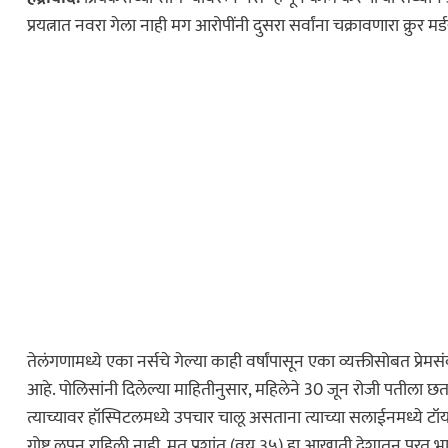
प्रयत्नात नवरा गेला नाही मग आरोपींनी दुसरा सर्वांना चक्रावणारा क्रु
तेलंगणामध्ये एका नर्सचे गेल्या काही वर्षांपासून एका व्यक्तीसोबत प्रेम
आहे. पोलिसांनी दिलेल्या माहितीनुसार, महिलेने 30 जून रोजी पतीला छत
त्याच्यावर हॉस्पिटलमध्ये उपचार चालू असताना त्याच्या सलाईनमध्ये टॉय
गोष्ट लपून राहिली नाही. मृत प्रशांत (वय ३५) हा आखाती देशातून परत भ