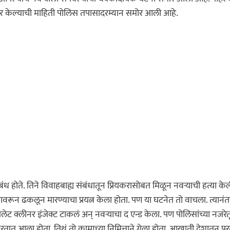
र मर्डर केल्याची माहिती पोलिस तपासादरम्यान समोर आली आहे.
संबंध होते. तिने विवाहबाह्य संबंधातून प्रियकरासोबत मिळून नवऱ्याची हत्या के
ावरून ढकलून मारण्याचा प्रयत्न केला होता. पण या घटनेत तो वाचला. त्यानंत
लेट क्लीनर इंजेक्ट टाकलं अन् नवऱ्याचा द एन्ड केला. पण पोलिसांच्या नजरेत
ारतात आला होता. तिथं तो कामाच्या निमित्ताने गेला होता. आखाती देशातून प