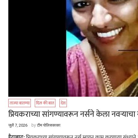
ताज्या बातम्या
दिल की बात
देश
प्रियकराच्या सांगण्यावरून नर्सने केला नवऱ्याच
by
जुलै 7, 2026
टीम पोलिसकाका
हैद्राबाद:
प्रियकराच्या सांगण्यावरून नर्स म्हणून काम करणाऱ्या संध्