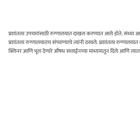
महाराष्ट्र
ोलीस भरतीसाठी
ाव करताना खाली
प्रशांतला उपचारांसाठी रुग्णालयात दाखल करण्यात आले होते. संध्या आणि
…
प्रशांतला रुग्णालयातच संपवण्याचे त्यांनी ठरवले. प्रशांतला रुग्णालयात
क्लिनर आणि भूल देणारे औषध सलाईनच्या माध्यमातून दिले आणि त्यातच प
विदेश
ॅमेऱ्यासमोरच स्टार
ा मारली गोळी…