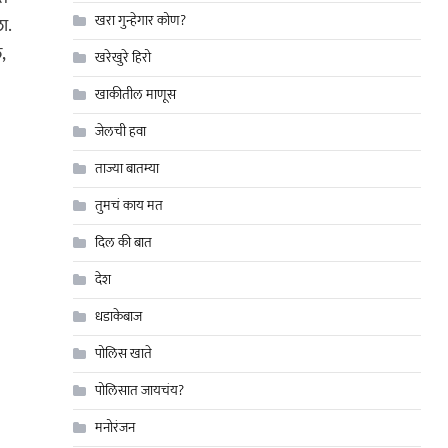
खरा गुन्हेगार कोण?
ा.
,
खरेखुरे हिरो
खाकीतील माणूस
जेलची हवा
ताज्या बातम्या
तुमचं काय मत
दिल की बात
देश
धडाकेबाज
पोलिस खाते
पोलिसात जायचंय?
मनोरंजन