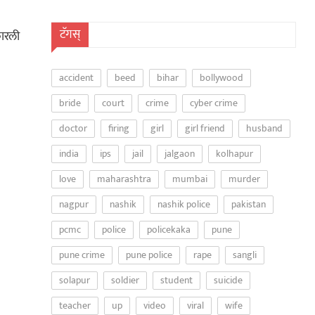
टॅगस्
कारली
accident
beed
bihar
bollywood
bride
court
crime
cyber crime
doctor
firing
girl
girl friend
husband
india
ips
jail
jalgaon
kolhapur
love
maharashtra
mumbai
murder
nagpur
nashik
nashik police
pakistan
pcmc
police
policekaka
pune
pune crime
pune police
rape
sangli
solapur
soldier
student
suicide
teacher
up
video
viral
wife