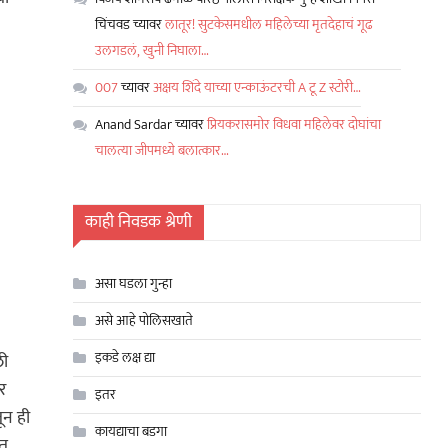
चिंचवड
च्यावर
लातूर! सुटकेसमधील महिलेच्या मृतदेहाचं गूढ
उलगडलं, खुनी निघाला…
007
च्यावर
अक्षय शिंदे याच्या एन्काऊंटरची A टू Z स्टोरी…
Anand Sardar
च्यावर
प्रियकरासमोर विधवा महिलेवर दोघांचा
चालत्या जीपमध्ये बलात्कार…
काही निवडक श्रेणी
असा घडला गुन्हा
असे आहे पोलिसखाते
इकडे लक्ष द्या
ली
र
इतर
ून ही
कायद्याचा बडगा
रत