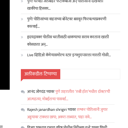
पुणे! येरवडा जेलबाहेर फटाकेबाजी अन् पोलिसांनी दाखवला
खाकीचा हिसका…
पुणे! पोलिसांच्या वाहनाच्या बोनेटवर बसवून फिरवल्याप्रकरणी
कारवाई…
हृदयद्रावक! पोलीस भरतीसाठी धावण्याचा सराव करताना खाली
कोसळला अन्…
Live व्हिडिओ कॅमेऱ्यासमोरच स्टार इन्फ्लुएन्सरला मारली गोळी…
अलीकडील टिप्पण्या
आनंद जोगदंड
च्यावर
पुणे शहरातील ‘रुबी हॉल’मधील डॉक्टरची
आत्महत्या; मोबईलचा पासवर्ड…
Rajesh janardhan shrigiri
च्यावर
लष्कर पोलिसांनी जुगार
अड्डयावर टाकला छापा; अकरा ताब्यात, पाहा नावे…
या
विजय शामराव ढमाळ वरिष्ठ पोलीस निरीक्षक गुन्हे शाखा पिंपरी